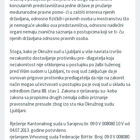
konzularnih predstavništava jedne države je pružanje
međunarodne pravne pomo‐ ći u zaštiti interesa njenih
državljana, odnosno ﬁzičkih i pravnih osoba u inostranstvu što
je nemoguće ukoliko ova predstavništva, odnosno nadležni
organi nemaju zvanična saznanja o postupcima koji se ti‐ ču
njenih državljana odnosno pravnih osoba.
Stoga, kako je Okružni sud u Ljubljani u više navrata izvršio
nezakonito dostavljanje protivniku pre‐ dlagatelja koja
nezakonitost nije otklonjena u postupku po žalbi tuženog
pred Višim sudom u Ljubljani, to ovaj sud zaključuje da je
osnovan prigovor protivnika predlagatelja da nije na zakonit
način mogao učestvovati u postupku pa je ovaj sud u skladu sa
odredbom člana 88. stav 1. Zakona o rješavanju su‐ koba
zakona sa propisima drugih zemalja odbio priznanje
pravosnažne presude zbog izo sta nka Okružnog sudu
Ljubljani.
Rješenje Kantonalnog suda u Sarajevu br. 09 0 V 008080 10 V od
04.07.2013. godine potvrđeno
rješenjem Vrhovnog suda Federacije BiH br. Broj: 09 0 V 008080