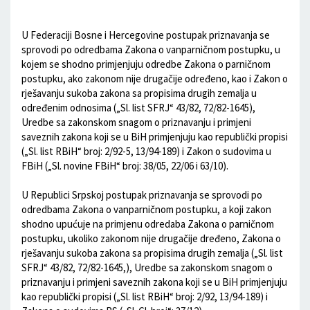
Hercegovini.
U Federaciji Bosne i Hercegovine postupak priznavanja se
sprovodi po odredbama Zakona o vanparničnom postupku, u
kojem se shodno primjenjuju odredbe Zakona o parničnom
postupku, ako zakonom nije drugačije određeno, kao i Zakon o
rješavanju sukoba zakona sa propisima drugih zemalja u
određenim odnosima („Sl. list SFRJ“ 43/82, 72/82-1645),
Uredbe sa zakonskom snagom o priznavanju i primjeni
saveznih zakona koji se u BiH primjenjuju kao republički propisi
(„Sl. list RBiH“ broj: 2/92-5, 13/94-189) i Zakon o sudovima u
FBiH („Sl. novine FBiH“ broj: 38/05, 22/06 i 63/10).
U Republici Srpskoj postupak priznavanja se sprovodi po
odredbama Zakona o vanparničnom postupku, a koji zakon
shodno upućuje na primjenu odredaba Zakona o parničnom
postupku, ukoliko zakonom nije drugačije dređeno, Zakona o
rješavanju sukoba zakona sa propisima drugih zemalja („Sl. list
SFRJ“ 43/82, 72/82-1645,), Uredbe sa zakonskom snagom o
priznavanju i primjeni saveznih zakona koji se u BiH primjenjuju
kao republički propisi („Sl. list RBiH“ broj: 2/92, 13/94-189) i