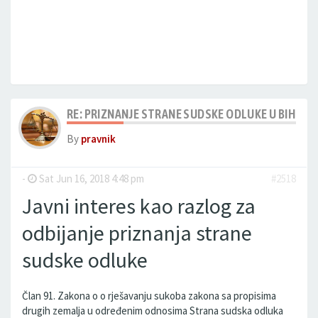
izvrsenje strane sudske odluke u BiH, priznanje strane sudske
presude u Bosni i Hercegovini, priznanje i izvrsnje sudskih
odluka u Bosni i Hercegovini, priznanje strane sudske odluke
u Bosni i Hercegovini, priznanje strane sudske odluke u BiH
RE: PRIZNANJE STRANE SUDSKE ODLUKE U BIH
By
pravnik
-
Sat Jun 16, 2018 4:48 pm
#2518
Javni interes kao razlog za
odbijanje priznanja strane
sudske odluke
Član 91. Zakona o o rješavanju sukoba zakona sa propisima
drugih zemalja u određenim odnosima Strana sudska odluka