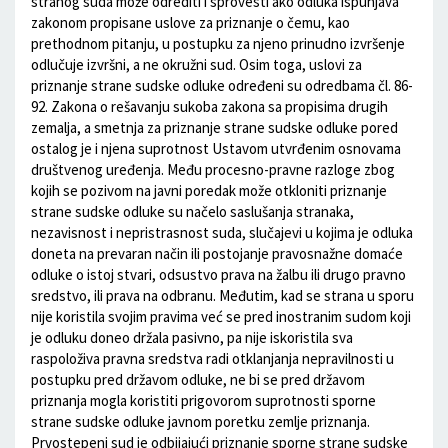
stranog suda može odrediti i sprovesti ako odluka ispunjava
zakonom propisane uslove za priznanje o čemu, kao
prethodnom pitanju, u postupku za njeno prinudno izvršenje
odlučuje izvršni, a ne okružni sud. Osim toga, uslovi za
priznanje strane sudske odluke određeni su odredbama čl. 86-
92. Zakona o rešavanju sukoba zakona sa propisima drugih
zemalja, a smetnja za priznanje strane sudske odluke pored
ostalog je i njena suprotnost Ustavom utvrđenim osnovama
društvenog uređenja. Među procesno-pravne razloge zbog
kojih se pozivom na javni poredak može otkloniti priznanje
strane sudske odluke su načelo saslušanja stranaka,
nezavisnost i nepristrasnost suda, slučajevi u kojima je odluka
doneta na prevaran način ili postojanje pravosnažne domaće
odluke o istoj stvari, odsustvo prava na žalbu ili drugo pravno
sredstvo, ili prava na odbranu. Međutim, kad se strana u sporu
nije koristila svojim pravima već se pred inostranim sudom koji
je odluku doneo držala pasivno, pa nije iskoristila sva
raspoloživa pravna sredstva radi otklanjanja nepravilnosti u
postupku pred državom odluke, ne bi se pred državom
priznanja mogla koristiti prigovorom suprotnosti sporne
strane sudske odluke javnom poretku zemlje priznanja.
Prvostepeni sud je odbijajući priznanje sporne strane sudske