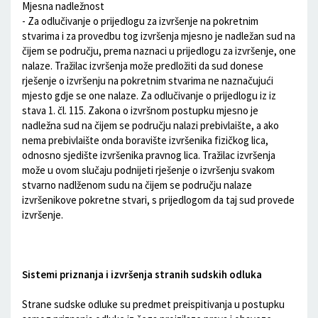
Mjesna nadležnost
- Za odlučivanje o prijedlogu za izvršenje na pokretnim
stvarima i za provedbu tog izvršenja mjesno je nadležan sud na
čijem se području, prema naznaci u prijedlogu za izvršenje, one
nalaze. Tražilac izvršenja može predložiti da sud donese
rješenje o izvršenju na pokretnim stvarima ne naznačujući
mjesto gdje se one nalaze. Za odlučivanje o prijedlogu iz iz
stava 1. čl. 115. Zakona o izvršnom postupku mjesno je
nadležna sud na čijem se području nalazi prebivlaište, a ako
nema prebivlaište onda boravište izvršenika fizičkog lica,
odnosno sjedište izvršenika pravnog lica. Tražilac izvršenja
može u ovom slučaju podnijeti rješenje o izvršenju svakom
stvarno nadlženom sudu na čijem se području nalaze
izvršenikove pokretne stvari, s prijedlogom da taj sud provede
izvršenje.
Sistemi priznanja i izvršenja stranih sudskih odluka
Strane sudske odluke su predmet preispitivanja u postupku