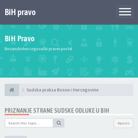
BiH pravo
Toggle
Navigatio
BiH Pravo
Bosanskohercegovački pravni portal
Sudska praksa Bosne i Hercegovine
PRIZNANJE STRANE SUDSKE ODLUKE U BIH
4 posts