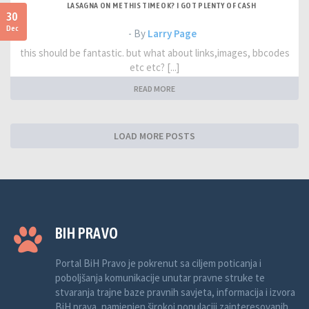
LASAGNA ON ME THIS TIME OK? I GOT PLENTY OF CASH
30
Dec
- By
Larry Page
this should be fantastic. but what about links,images, bbcodes
etc etc? [...]
READ MORE
LOAD MORE POSTS
BIH PRAVO
Portal BiH Pravo je pokrenut sa ciljem poticanja i
poboljšanja komunikacije unutar pravne struke te
stvaranja trajne baze pravnih savjeta, informacija i izvora
BiH prava, namjenjen širokoj populaciji zainteresovanih