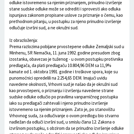
odluke istovremeno sa njenim priznanjem, prinudno izvršenje
stane sudske odluke može se odrediti i sprovesti ako odluka
ispunjava zakonom propisane uslove za priznanje o čemu, kao
prethodnom pitanju, u postupku za njeno prinudno izvršenje
odlučuje izvršni sud, a ne okružni sud.
Iz obrazloženja:
Prema razlozima pobijane prvostepene odluke Zemaljski sud u
Minhenu, SR Nemačka, 11. juna 1992. godine presudom zbog
izostanka, obavezao je tuženog - u ovom postupku protivnika
predlagača, da plati predlagaču 10.804,96 DEM sa 11,9%
kamate od 1. oktobra 1991. godine i troškove spora, koje su
punomoćnici opredelili na 2.254,65 DEM. Imajući uvidu
navedene okolnosti, Vrhovni sud je našao da je okružni sud
kao prvostepeni, o priznanju i izvršenju navedene strane
sudske odluke odlučio po pravilima vanparničnog postupka
iako su predlagači zahtevali i njeno prinudno izvršenje
istovremeno sa njenim priznanjem. Zato je, po stanovištu
Vrhovnog suda, za odlučivanje o ovom predlogu bio stvarno
nadležan da odluči izvršni sud, u smislu člana 12. Zakona o
izvršnom postupku, s obzirom da se prinudno izvršenje odluke