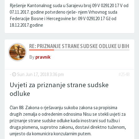
Rješenje Kantonalnog suda u Sarajevu broj 09 V 029120 17 V od
07.11.2017. godine potvrđeno rješe‐ njem Vrhovnog suda
Federacije Bosne i Hercegovine br: 09 V 029120 17 Gž od
18.12.2017.godine
RE: PRIZNANJE STRANE SUDSKE ODLUKE U BIH
By
pravnik
-
Sun Jun 17, 2018 3:36 pm
#2548
Uvjeti za priznanje strane sudske
odluke
Član 88. Zakona o rješavanju sukoba zakona sa propisima
drugih zemalja o određenim odnosima Nisu se stekli uvjeti za
priznanje strane sudske odluke kada inostrani sud tužbu i
druga pismena, suprotno zakonu, dostavi direktno tuženom,
umjesto da komunicira konzularnim putem.