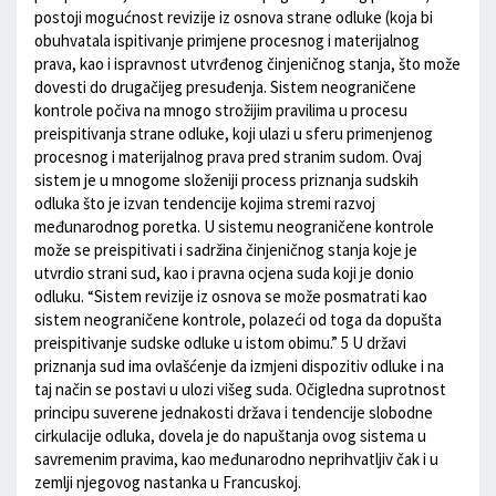
postoji mogućnost revizije iz osnova strane odluke (koja bi
obuhvatala ispitivanje primjene procesnog i materijalnog
prava, kao i ispravnost utvrđenog činjeničnog stanja, što može
dovesti do drugačijeg presuđenja. Sistem neograničene
kontrole počiva na mnogo strožijim pravilima u procesu
preispitivanja strane odluke, koji ulazi u sferu primenjenog
procesnog i materijalnog prava pred stranim sudom. Ovaj
sistem je u mnogome složeniji process priznanja sudskih
odluka što je izvan tendencije kojima stremi razvoj
međunarodnog poretka. U sistemu neograničene kontrole
može se preispitivati i sadržina činjeničnog stanja koje je
utvrdio strani sud, kao i pravna ocjena suda koji je donio
odluku. “Sistem revizije iz osnova se može posmatrati kao
sistem neograničene kontrole, polazeći od toga da dopušta
preispitivanje sudske odluke u istom obimu.” 5 U državi
priznanja sud ima ovlašćenje da izmjeni dispozitiv odluke i na
taj način se postavi u ulozi višeg suda. Očigledna suprotnost
principu suverene jednakosti država i tendencije slobodne
cirkulacije odluka, dovela je do napuštanja ovog sistema u
savremenim pravima, kao međunarodno neprihvatljiv čak i u
zemlji njegovog nastanka u Francuskoj.