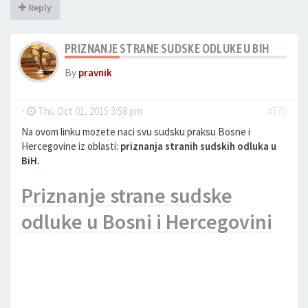
Reply
PRIZNANJE STRANE SUDSKE ODLUKE U BIH
By
pravnik
-
Thu Oct 01, 2015 3:58 pm
#570
Na ovom linku mozete naci svu sudsku praksu Bosne i
Hercegovine iz oblasti:
priznanja stranih sudskih odluka u
BiH.
Priznanje strane sudske
odluke u Bosni i Hercegovini
Kljucne rijeci: priznanje strane sudske odluke u BiH, izvrsenje
strane sudske odluke u BiH, priznanje strane sudske presude
u Bosni i Hercegovini, priznanje i izvrsnje sudskih odluka u
Bosni i Hercegovini, priznanje strane sudske odluke u Bosni i