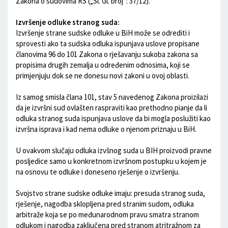
Zakona o sudovima RS („Sl. Gl. broj“: 37/12).
Izvršenje odluke stranog suda:
Izvršenje strane sudske odluke u BiH može se odrediti i
sprovesti ako ta sudska odluka ispunjava uslove propisane
članovima 96 do 101 Zakona o rješavanju sukoba zakona sa
propisima drugih zemalja u određenim odnosima, koji se
primjenjuju dok se ne donesu novi zakoni u ovoj oblasti.
Iz samog smisla člana 101, stav 5 navedenog Zakona proizilazi
da je izvršni sud ovlašten raspraviti kao prethodno pianje da li
odluka stranog suda ispunjava uslove da bi mogla poslužiti kao
izvršna isprava i kad nema odluke o njenom priznaju u BiH.
U ovakvom slučaju odluka izvšnog suda u BIH proizvodi pravne
posljedice samo u konkretnom izvršnom postupku u kojem je
na osnovu te odluke i doneseno rješenje o izvršenju.
Svojstvo strane sudske odluke imaju: presuda stranog suda,
rješenje, nagodba sklopljena pred stranim sudom, odluka
arbitraže koja se po međunarodnom pravu smatra stranom
odlukom i nagodba zaključena pred stranom atritražnom za