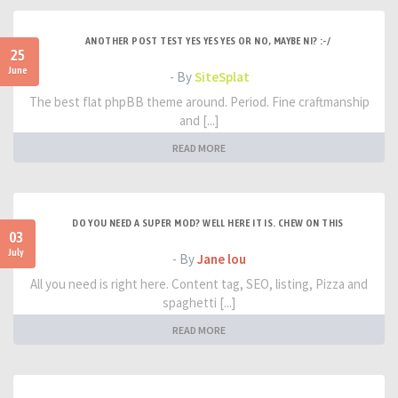
ANOTHER POST TEST YES YES YES OR NO, MAYBE NI? :-/
25
June
- By
SiteSplat
The best flat phpBB theme around. Period. Fine craftmanship
and [...]
READ MORE
DO YOU NEED A SUPER MOD? WELL HERE IT IS. CHEW ON THIS
03
July
- By
Jane lou
All you need is right here. Content tag, SEO, listing, Pizza and
spaghetti [...]
READ MORE