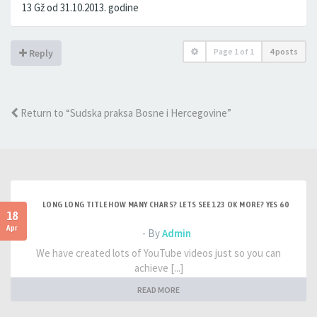
13 Gž od 31.10.2013. godine
Page
1
of
1
4 posts
Reply
Return to “Sudska praksa Bosne i Hercegovine”
LONG LONG TITLE HOW MANY CHARS? LETS SEE 123 OK MORE? YES 60
18
Apr
- By
Admin
We have created lots of YouTube videos just so you can
achieve [...]
READ MORE