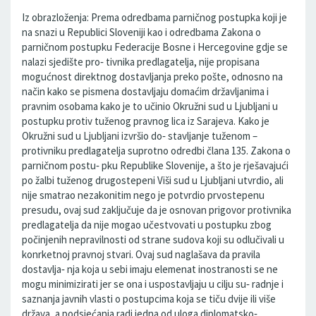
Iz obrazloženja: Prema odredbama parničnog postupka koji je
na snazi u Republici Sloveniji kao i odredbama Zakona o
parničnom postupku Federacije Bosne i Hercegovine gdje se
nalazi sjedište pro‐ tivnika predlagatelja, nije propisana
mogućnost direktnog dostavljanja preko pošte, odnosno na
način kako se pismena dostavljaju domaćim državljanima i
pravnim osobama kako je to učinio Okružni sud u Ljubljani u
postupku protiv tuženog pravnog lica iz Sarajeva. Kako je
Okružni sud u Ljubljani izvršio do‐ stavljanje tuženom –
protivniku predlagatelja suprotno odredbi člana 135. Zakona o
parničnom postu‐ pku Republike Slovenije, a što je rješavajući
po žalbi tuženog drugostepeni Viši sud u Ljubljani utvrdio, ali
nije smatrao nezakonitim nego je potvrdio prvostepenu
presudu, ovaj sud zaključuje da je osnovan prigovor protivnika
predlagatelja da nije mogao učestvovati u postupku zbog
počinjenih nepravilnosti od strane sudova koji su odlučivali u
konrketnoj pravnoj stvari. Ovaj sud naglašava da pravila
dostavlja‐ nja koja u sebi imaju elemenat inostranosti se ne
mogu minimizirati jer se ona i uspostavljaju u cilju su‐ radnje i
saznanja javnih vlasti o postupcima koja se tiču dvije ili više
država, a podsjećanja radi jedna od uloga diplomatsko‐