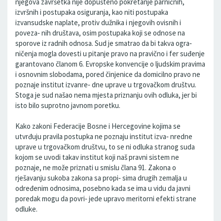
njegova završetka nije dopušteno pokretanje parničnih,
izvršnih i postupaka osiguranja, kao niti postupaka
izvansudske naplate, protiv dužnika i njegovih ovisnih i
poveza‐ nih društava, osim postupaka koji se odnose na
sporove iz radnih odnosa. Sud je smatrao da bi takva ogra‐
ničenja mogla dovesti u pitanje pravo na pravično i fer suđenje
garantovano članom 6. Evropske konvencije o ljudskim pravima
i osnovnim slobodama, pored činjenice da domicilno pravo ne
poznaje institut izvanre‐ dne uprave u trgovačkom društvu.
Stoga je sud našao nema mjesta priznanju ovih odluka, jer bi
isto bilo suprotno javnom poretku.
Kako zakoni Federacije Bosne i Hercegovine kojima se
utvrđuju pravila postupka ne poznaju institut izva‐ nredne
uprave u trgovačkom društvu, to se ni odluka stranog suda
kojom se uvodi takav institut koji naš pravni sistem ne
poznaje, ne može priznati u smislu člana 91. Zakona o
rješavanju sukoba zakona sa propi‐ sima drugih zemalja u
određenim odnosima, posebno kada se ima u vidu da javni
poredak mogu da povri‐ jede upravo meritorni efekti strane
odluke.