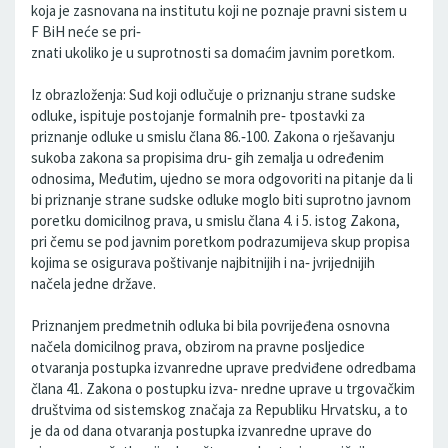
koja je zasnovana na institutu koji ne poznaje pravni sistem u
F BiH neće se pri‐
znati ukoliko je u suprotnosti sa domaćim javnim poretkom.
Iz obrazloženja: Sud koji odlučuje o priznanju strane sudske
odluke, ispituje postojanje formalnih pre‐ tpostavki za
priznanje odluke u smislu člana 86.‐100. Zakona o rješavanju
sukoba zakona sa propisima dru‐ gih zemalja u određenim
odnosima, Međutim, ujedno se mora odgovoriti na pitanje da li
bi priznanje strane sudske odluke moglo biti suprotno javnom
poretku domicilnog prava, u smislu člana 4. i 5. istog Zakona,
pri čemu se pod javnim poretkom podrazumijeva skup propisa
kojima se osigurava poštivanje najbitnijih i na‐ jvrijednijih
načela jedne države.
Priznanjem predmetnih odluka bi bila povrijeđena osnovna
načela domicilnog prava, obzirom na pravne posljedice
otvaranja postupka izvanredne uprave predviđene odredbama
člana 41. Zakona o postupku izva‐ nredne uprave u trgovačkim
društvima od sistemskog značaja za Republiku Hrvatsku, a to
je da od dana otvaranja postupka izvanredne uprave do