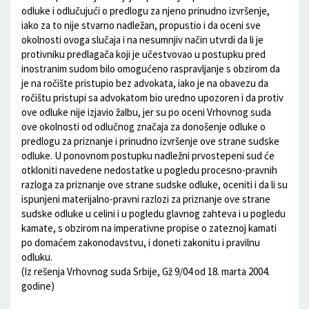
odluke i odlučujući o predlogu za njeno prinudno izvršenje,
iako za to nije stvarno nadležan, propustio i da oceni sve
okolnosti ovoga slučaja i na nesumnjiv način utvrdi da li je
protivniku predlagača koji je učestvovao u postupku pred
inostranim sudom bilo omogućeno raspravljanje s obzirom da
je na ročište pristupio bez advokata, iako je na obavezu da
ročištu pristupi sa advokatom bio uredno upozoren i da protiv
ove odluke nije izjavio žalbu, jer su po oceni Vrhovnog suda
ove okolnosti od odlučnog značaja za donošenje odluke o
predlogu za priznanje i prinudno izvršenje ove strane sudske
odluke. U ponovnom postupku nadležni prvostepeni sud će
otkloniti navedene nedostatke u pogledu procesno-pravnih
razloga za priznanje ove strane sudske odluke, oceniti i da li su
ispunjeni materijalno-pravni razlozi za priznanje ove strane
sudske odluke u celini i u pogledu glavnog zahteva i u pogledu
kamate, s obzirom na imperativne propise o zateznoj kamati
po domaćem zakonodavstvu, i doneti zakonitu i pravilnu
odluku.
(Iz rešenja Vrhovnog suda Srbije, Gž 9/04 od 18. marta 2004.
godine)