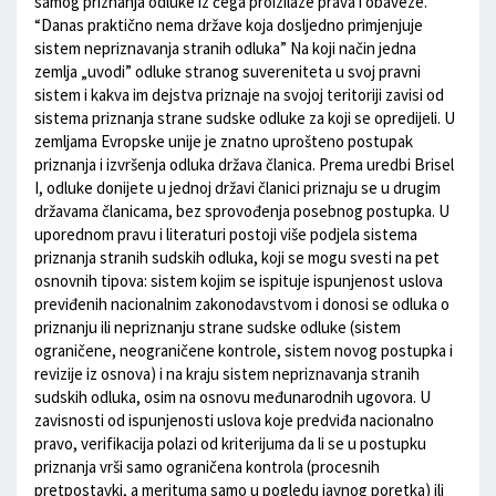
samog priznanja odluke iz čega proizilaze prava i obaveze.
“Danas praktično nema države koja dosljedno primjenjuje
sistem nepriznavanja stranih odluka” Na koji način jedna
zemlja „uvodi” odluke stranog suvereniteta u svoj pravni
sistem i kakva im dejstva priznaje na svojoj teritoriji zavisi od
sistema priznanja strane sudske odluke za koji se opredijeli. U
zemljama Evropske unije je znatno uprošteno postupak
priznanja i izvršenja odluka država članica. Prema uredbi Brisel
I, odluke donijete u jednoj državi članici priznaju se u drugim
državama članicama, bez sprovođenja posebnog postupka. U
uporednom pravu i literaturi postoji više podjela sistema
priznanja stranih sudskih odluka, koji se mogu svesti na pet
osnovnih tipova: sistem kojim se ispituje ispunjenost uslova
previđenih nacionalnim zakonodavstvom i donosi se odluka o
priznanju ili nepriznanju strane sudske odluke (sistem
ograničene, neograničene kontrole, sistem novog postupka i
revizije iz osnova) i na kraju sistem nepriznavanja stranih
sudskih odluka, osim na osnovu međunarodnih ugovora. U
zavisnosti od ispunjenosti uslova koje predviđa nacionalno
pravo, verifikacija polazi od kriterijuma da li se u postupku
priznanja vrši samo ograničena kontrola (procesnih
pretpostavki, a merituma samo u pogledu javnog poretka) ili