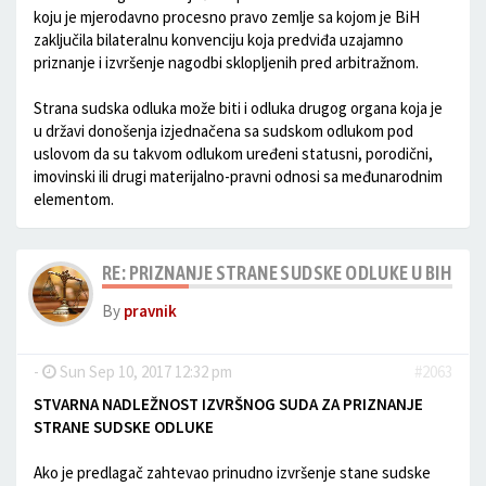
koju je mjerodavno procesno pravo zemlje sa kojom je BiH
zaključila bilateralnu konvenciju koja predviđa uzajamno
priznanje i izvršenje nagodbi sklopljenih pred arbitražnom.
Strana sudska odluka može biti i odluka drugog organa koja je
u državi donošenja izjednačena sa sudskom odlukom pod
uslovom da su takvom odlukom uređeni statusni, porodični,
imovinski ili drugi materijalno-pravni odnosi sa međunarodnim
elementom.
RE: PRIZNANJE STRANE SUDSKE ODLUKE U BIH
By
pravnik
-
Sun Sep 10, 2017 12:32 pm
#2063
STVARNA NADLEŽNOST IZVRŠNOG SUDA ZA PRIZNANJE
STRANE SUDSKE ODLUKE
Ako je predlagač zahtevao prinudno izvršenje stane sudske