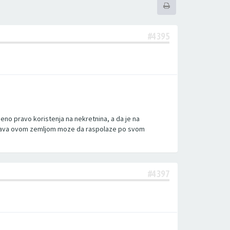
#4395
eno pravo koristenja na nekretnina, a da je na
i Drzava ovom zemljom moze da raspolaze po svom
#4397