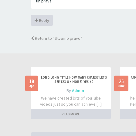
tih prava.
Reply
Return to “Stvarno pravo”
LONG LONG TITLE HOW MANY CHARS? LETS
AN
18
25
SEE 123 OK MORE? YES 60
Apr
June
- By
Admin
We have created lots of YouTube
The 
videos just so you can achieve [...]
Per
READ MORE