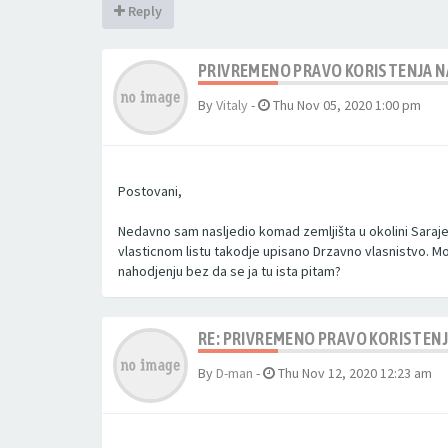
Reply
PRIVREMENO PRAVO KORISTENJA NA
By
Vitaly
-
Thu Nov 05, 2020 1:00 pm
Postovani,
Nedavno sam nasljedio komad zemljišta u okolini Sarajev
vlasticnom listu takodje upisano Drzavno vlasnistvo. M
nahodjenju bez da se ja tu ista pitam?
RE: PRIVREMENO PRAVO KORISTENJA
By
D-man
-
Thu Nov 12, 2020 12:23 am