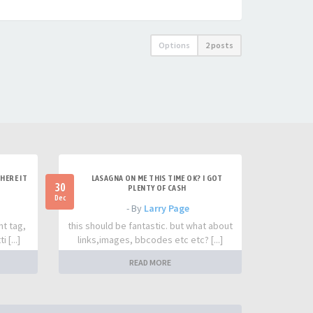
Options
2 posts
HERE IT
LASAGNA ON ME THIS TIME OK? I GOT
30
PLENTY OF CASH
Dec
- By
Larry Page
nt tag,
this should be fantastic. but what about
 [...]
links,images, bbcodes etc etc? [...]
READ MORE