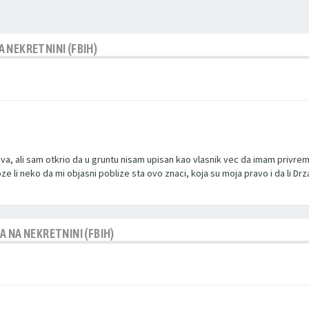
 NEKRETNINI (FBIH)
a, ali sam otkrio da u gruntu nisam upisan kao vlasnik vec da imam privrem
oze li neko da mi objasni poblize sta ovo znaci, koja su moja pravo i da l
 NA NEKRETNINI (FBIH)