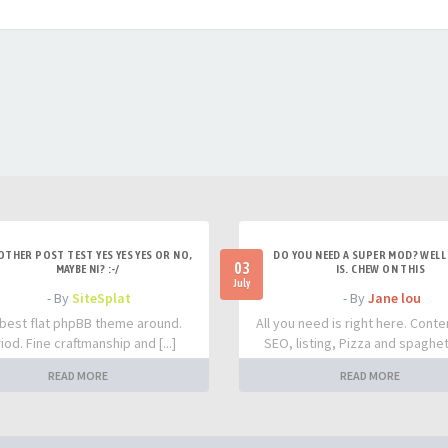
OTHER POST TEST YES YES YES OR NO,
DO YOU NEED A SUPER MOD? WELL 
03
MAYBE NI? :-/
IS. CHEW ON THIS
July
- By
SiteSplat
- By
Jane lou
best flat phpBB theme around.
All you need is right here. Conte
iod. Fine craftmanship and [...]
SEO, listing, Pizza and spaghetti
READ MORE
READ MORE