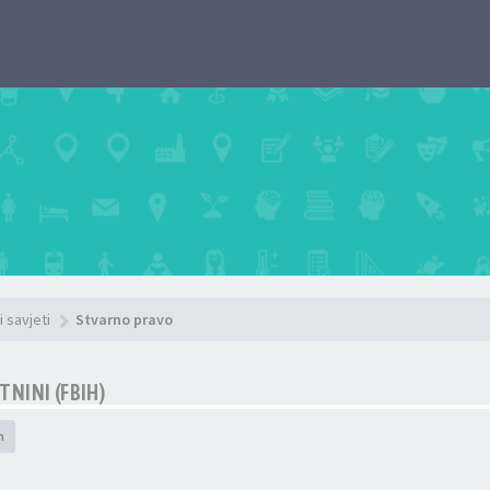
i savjeti
Stvarno pravo
NINI (FBIH)
h