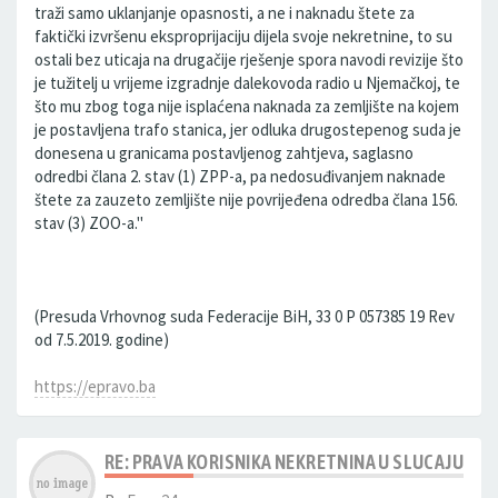
traži samo uklanjanje opasnosti, a ne i naknadu štete za
faktički izvršenu eksproprijaciju dijela svoje nekretnine, to su
ostali bez uticaja na drugačije rješenje spora navodi revizije što
je tužitelj u vrijeme izgradnje dalekovoda radio u Njemačkoj, te
što mu zbog toga nije isplaćena naknada za zemljište na kojem
je postavljena trafo stanica, jer odluka drugostepenog suda je
donesena u granicama postavljenog zahtjeva, saglasno
odredbi člana 2. stav (1) ZPP-a, pa nedosuđivanjem naknade
štete za zauzeto zemljište nije povrijeđena odredba člana 156.
stav (3) ZOO-a."
(Presuda Vrhovnog suda Federacije BiH, 33 0 P 057385 19 Rev
od 7.5.2019. godine)
https://epravo.ba
RE: PRAVA KORISNIKA NEKRETNINA U SLUCAJU FAK