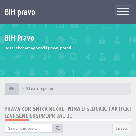
BiH pravo
Toggle
Navigatio
BiH Pravo
Bosanskohercegovački pravni portal
Stvarno pravo
PRAVA KORISNIKA NEKRETNINA U SLUCAJU FAKTICKI
IZVRSENE EKSPROPRIJACIJE
2 posts