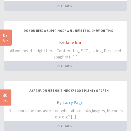
READ MORE
DO YOU NEED A SUPER MOD? WELL HERE IT IS. CHEW ON THIS
03
July
- By
Jane lou
All you need is right here. Content tag, SEO, listing, Pizza and
spaghetti [...]
READ MORE
LASAGNA ON ME THIS TIME OK? I GOT PLENTY OF CASH
30
Dec
- By
Larry Page
this should be fantastic. but what about links,images, bbcodes
etc etc? [...]
READ MORE