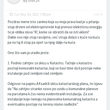
By
Enes24
-
Tue May 04, 2021 7:08 pm
#4678
Pozdrav mene isto zanima koja su moja prava kad je u pitanju
stup drveni od elektroprivrede koji prenosi elektricnu energiju
te je oblika slova "A", kome se obratiti da se isti ukloni?
Dakle ovo nije stup rasvijete, već struja dolazi s kuće na kuću
pa na taj A stup pa opet sa njeg dalje na kuće.
Ono što sam ja uradio jeste:
1. Podnio zahtjev za skicu u Katastru. Tačnije u katastru
postoji komunalni katastar, koji se bavi time da li postoje neke
instalacije pod zemljom nad zemljom.
Odgovor na papiru A4 sadrži skicu katastarskog plana, te izjavu
da "Na zahtjev stranke xxxxx po uvidu u komunalne planove
na parcelama k.čxx nema evidentiranih instalacija. Za sve
instalacije koje nemaju na planovima komunalnog katastra a
eventualno postoje na terenu nismo nadležni."