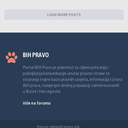
LOAD MORE POSTS
BIH PRAVO
Portal BiH Pravo je pokrenut sa ciljem poticanja i
poboljšanja komunikacije unutar pravne struke te
stvaranja trajne baze pravnih savjeta, informacija i izvora
BiH prava, namjenjen širokoj populaciji zainteresovanih
u Bosni i Hercegovini.
Više na forumu
Razvoj: www.bih-pravo.org
Anwalt