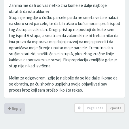
Zanima me da li od vas netko zna kome se dalje najbolje
obratiti da ista uklone?
Stup nije negdje u čošku parcele pa da ne smeta već se nalazi
na skoro sred parcele, te da bih ušao u kuću moram proći ispod
tog A stupa svaki dan. Drugi pristup ne postoji do kuće sem
tog ispod A stupa, a smatram da zakonski ne bi trebao niko da
ima pravo da osporava moj daljnji razvoj na mojoj parceli i da
ograničava moje širenje unutar moje parcele. Trenutno ako
srušim stari zid, srušiti će se i stup A, plus zbog zračne linije
kablova osporava mi se razvoj. Ekspropriacija zemljišta gdje je
stup nije nikad izvršena.
Molim za odgovorom, gdje je najbolje da se ide dalje i kome da
se obratim, pa ću shodno uspijehu ovdje objavljivati sav
proces kroz koji sam prošao i ko šta rekao.
Page
1
of
1
2 posts
Reply