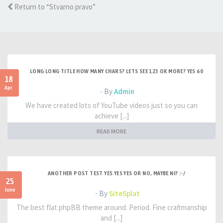
Return to “Stvarno pravo”
LONG LONG TITLE HOW MANY CHARS? LETS SEE 123 OK MORE? YES 60
18
Apr
- By
Admin
We have created lots of YouTube videos just so you can
achieve [...]
READ MORE
ANOTHER POST TEST YES YES YES OR NO, MAYBE NI? :-/
25
June
- By
SiteSplat
The best flat phpBB theme around. Period. Fine craftmanship
and [...]