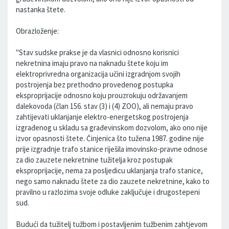
nastanka štete.
Obrazloženje:
"Stav sudske prakse je da vlasnici odnosno korisnici
nekretnina imaju pravo na naknadu štete koju im
elektroprivredna organizacija učini izgradnjom svojih
postrojenja bez prethodno provedenog postupka
eksproprijacije odnosno koju prouzrokuju održavanjem
dalekovoda (član 156. stav (3) i (4) ZOO), ali nemaju pravo
zahtijevati uklanjanje elektro-energetskog postrojenja
izgrađenog u skladu sa građevinskom dozvolom, ako ono nije
izvor opasnosti štete. Činjenica što tužena 1987. godine nije
prije izgradnje trafo stanice riješila imovinsko-pravne odnose
za dio zauzete nekretnine tužitelja kroz postupak
eksproprijacije, nema za posljedicu uklanjanja trafo stanice,
nego samo naknadu štete za dio zauzete nekretnine, kako to
pravilno u razlozima svoje odluke zaključuje i drugostepeni
sud.
Budući da tužitelj tužbom i postavljenim tužbenim zahtjevom