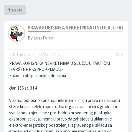
Reply
PRAVA KORISNIKA NEKRETNINA U SLUCAJU FAKTIC
By
LegaForum
-
Tue Apr 28, 2020 7:52 am
#4019
PRAVA KORISNIKA NEKRETNINA U SLUČAJU FAKTIČKI
IZVRŠENE EKSPROPRIJACIJE
Zakon o obligacionim odnosima
član 156 st. 3 i 4
Vlasnici odnosno korisnici nekretnina imaju pravo na naknadu
štete koju im elektroprivredna organizacija učini izgradnjom
svojih postrojenja bez prethodno provedenog postupka
eksproprijacije, ali nemaju pravo da zahtijevaju uklanjanje
elektro-energetskog postrojenja izgrađenog u skladu sa
građevinskom dozvolom, ako ono nije izvor opasnosti od