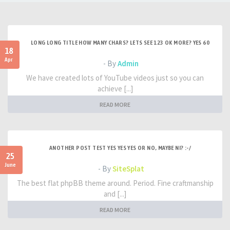
LONG LONG TITLE HOW MANY CHARS? LETS SEE 123 OK MORE? YES 60
18
Apr
- By
Admin
We have created lots of YouTube videos just so you can
achieve [...]
READ MORE
ANOTHER POST TEST YES YES YES OR NO, MAYBE NI? :-/
25
June
- By
SiteSplat
The best flat phpBB theme around. Period. Fine craftmanship
and [...]
READ MORE