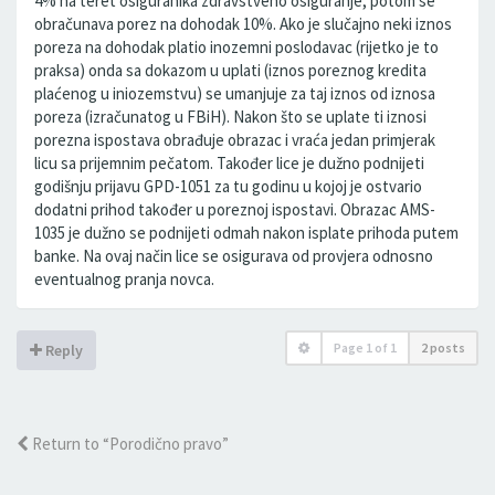
4% na teret osiguranika zdravstveno osiguranje, potom se
obračunava porez na dohodak 10%. Ako je slučajno neki iznos
poreza na dohodak platio inozemni poslodavac (rijetko je to
praksa) onda sa dokazom u uplati (iznos poreznog kredita
plaćenog u iniozemstvu) se umanjuje za taj iznos od iznosa
poreza (izračunatog u FBiH). Nakon što se uplate ti iznosi
porezna ispostava obrađuje obrazac i vraća jedan primjerak
licu sa prijemnim pečatom. Također lice je dužno podnijeti
godišnju prijavu GPD-1051 za tu godinu u kojoj je ostvario
dodatni prihod također u poreznoj ispostavi. Obrazac AMS-
1035 je dužno se podnijeti odmah nakon isplate prihoda putem
banke. Na ovaj način lice se osigurava od provjera odnosno
eventualnog pranja novca.
Page
1
of
1
2 posts
Reply
Return to “Porodično pravo”