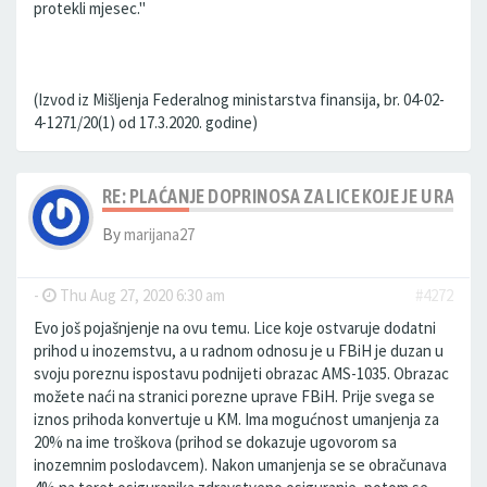
protekli mjesec."
(Izvod iz Mišljenja Federalnog ministarstva finansija, br. 04-02-
4-1271/20(1) od 17.3.2020. godine)
RE: PLAĆANJE DOPRINOSA ZA LICE KOJE JE U RA
By
marijana27
-
Thu Aug 27, 2020 6:30 am
#4272
Evo još pojašnjenje na ovu temu. Lice koje ostvaruje dodatni
prihod u inozemstvu, a u radnom odnosu je u FBiH je duzan u
svoju poreznu ispostavu podnijeti obrazac AMS-1035. Obrazac
možete naći na stranici porezne uprave FBiH. Prije svega se
iznos prihoda konvertuje u KM. Ima mogućnost umanjenja za
20% na ime troškova (prihod se dokazuje ugovorom sa
inozemnim poslodavcem). Nakon umanjenja se se obračunava