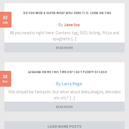
DO YOU NEED A SUPER MOD? WELL HERE IT IS. CHEW ON THIS
03
July
- By
Jane lou
All you need is right here. Content tag, SEO, listing, Pizza and
spaghetti [...]
READ MORE
LASAGNA ON ME THIS TIME OK? I GOT PLENTY OF CASH
30
Dec
- By
Larry Page
this should be fantastic. but what about links,images, bbcodes
etc etc? [...]
READ MORE
LOAD MORE POSTS