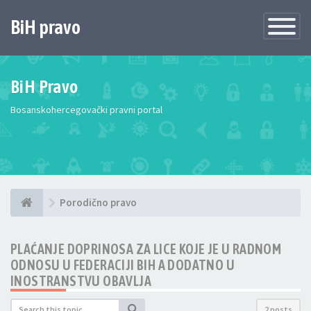
BiH pravo
Toggle
Navigatio
BiH Pravo
Bosanskohercegovački pravni portal
Porodično pravo
PLAĆANJE DOPRINOSA ZA LICE KOJE JE U RADNOM
ODNOSU U FEDERACIJI BIH A DODATNO U
INOSTRANSTVU OBAVLJA
2 posts