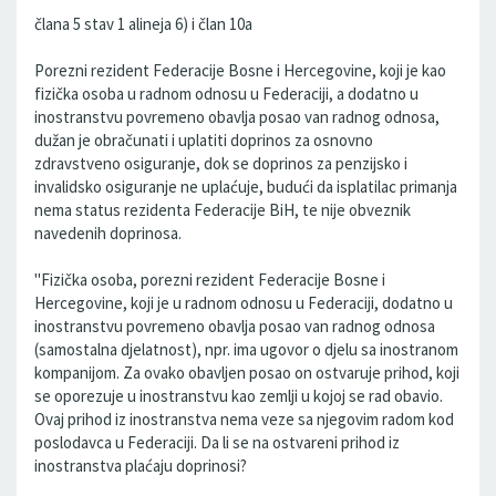
člana 5 stav 1 alineja 6) i član 10a
Porezni rezident Federacije Bosne i Hercegovine, koji je kao
fizička osoba u radnom odnosu u Federaciji, a dodatno u
inostranstvu povremeno obavlja posao van radnog odnosa,
dužan je obračunati i uplatiti doprinos za osnovno
zdravstveno osiguranje, dok se doprinos za penzijsko i
invalidsko osiguranje ne uplaćuje, budući da isplatilac primanja
nema status rezidenta Federacije BiH, te nije obveznik
navedenih doprinosa.
"Fizička osoba, porezni rezident Federacije Bosne i
Hercegovine, koji je u radnom odnosu u Federaciji, dodatno u
inostranstvu povremeno obavlja posao van radnog odnosa
(samostalna djelatnost), npr. ima ugovor o djelu sa inostranom
kompanijom. Za ovako obavljen posao on ostvaruje prihod, koji
se oporezuje u inostranstvu kao zemlji u kojoj se rad obavio.
Ovaj prihod iz inostranstva nema veze sa njegovim radom kod
poslodavca u Federaciji. Da li se na ostvareni prihod iz
inostranstva plaćaju doprinosi?