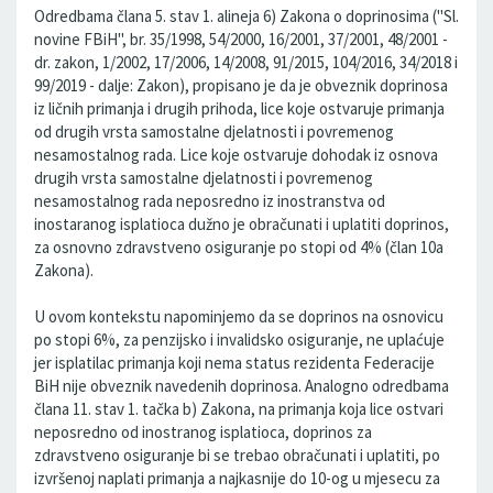
Odredbama člana 5. stav 1. alineja 6) Zakona o doprinosima ("Sl.
novine FBiH", br. 35/1998, 54/2000, 16/2001, 37/2001, 48/2001 -
dr. zakon, 1/2002, 17/2006, 14/2008, 91/2015, 104/2016, 34/2018 i
99/2019 - dalje: Zakon), propisano je da je obveznik doprinosa
iz ličnih primanja i drugih prihoda, lice koje ostvaruje primanja
od drugih vrsta samostalne djelatnosti i povremenog
nesamostalnog rada. Lice koje ostvaruje dohodak iz osnova
drugih vrsta samostalne djelatnosti i povremenog
nesamostalnog rada neposredno iz inostranstva od
inostaranog isplatioca dužno je obračunati i uplatiti doprinos,
za osnovno zdravstveno osiguranje po stopi od 4% (član 10a
Zakona).
U ovom kontekstu napominjemo da se doprinos na osnovicu
po stopi 6%, za penzijsko i invalidsko osiguranje, ne uplaćuje
jer isplatilac primanja koji nema status rezidenta Federacije
BiH nije obveznik navedenih doprinosa. Analogno odredbama
člana 11. stav 1. tačka b) Zakona, na primanja koja lice ostvari
neposredno od inostranog isplatioca, doprinos za
zdravstveno osiguranje bi se trebao obračunati i uplatiti, po
izvršenoj naplati primanja a najkasnije do 10-og u mjesecu za