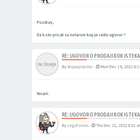
Pozdrav,
Da li ste pricali sa notarom koji je radio ugovor ?
RE: UGOVOR O PRODAJI ROK ISTEK
By
Bojanprijedor
-
Mon Dec 19, 2022 6:
Nisam.
RE: UGOVOR O PRODAJI ROK ISTEK
By
LegaForum
-
Thu Dec 22, 2022 8:51 