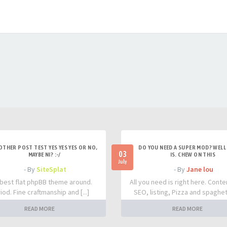
OTHER POST TEST YES YES YES OR NO,
DO YOU NEED A SUPER MOD? WELL 
03
MAYBE NI? :-/
IS. CHEW ON THIS
July
- By
SiteSplat
- By
Jane lou
best flat phpBB theme around.
All you need is right here. Conte
iod. Fine craftmanship and [...]
SEO, listing, Pizza and spaghetti
READ MORE
READ MORE