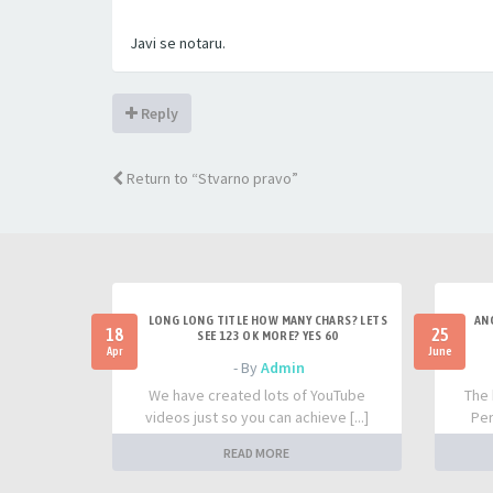
Javi se notaru.
Reply
Return to “Stvarno pravo”
LONG LONG TITLE HOW MANY CHARS? LETS
AN
18
25
SEE 123 OK MORE? YES 60
Apr
June
- By
Admin
We have created lots of YouTube
The 
videos just so you can achieve [...]
Per
READ MORE