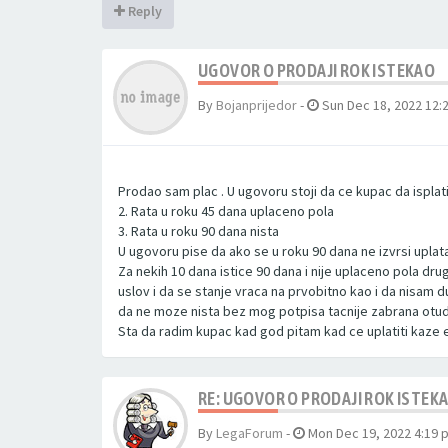
Reply
UGOVOR O PRODAJI ROK ISTEKAO
By
Bojanprijedor
-
Sun Dec 18, 2022 12:
Prodao sam plac . U ugovoru stoji da ce kupac da isplati
2. Rata u roku 45 dana uplaceno pola
3. Rata u roku 90 dana nista
U ugovoru pise da ako se u roku 90 dana ne izvrsi uplat
Za nekih 10 dana istice 90 dana i nije uplaceno pola drug
uslov i da se stanje vraca na prvobitno kao i da nisam d
da ne moze nista bez mog potpisa tacnije zabrana otudje
Sta da radim kupac kad god pitam kad ce uplatiti kaze ev
RE: UGOVOR O PRODAJI ROK ISTEK
By
LegaForum
-
Mon Dec 19, 2022 4:19 