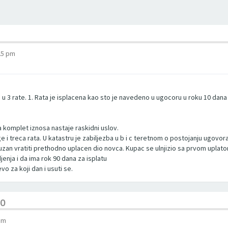
25 pm
 u 3 rate. 1. Rata je isplacena kao sto je navedeno u ugocoru u roku 10 dana
a komplet iznosa nastaje raskidni uslov.
e i treca rata. U katastru je zabiljezba u b i c teretnom o postojanju ugovora
uzan vratiti prethodno uplacen dio novca. Kupac se ulnjizio sa prvom uplatom 
nja i da ima rok 90 dana za isplatu
o za koji dan i usuti se.
AO
pm