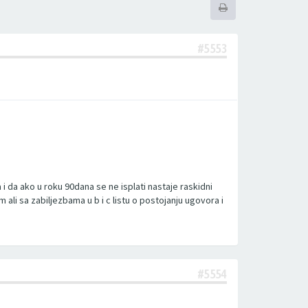
#5553
 i da ako u roku 90dana se ne isplati nastaje raskidni
ali sa zabiljezbama u b i c listu o postojanju ugovora i
#5554