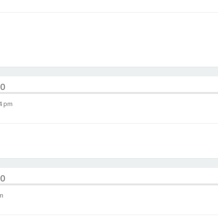
AO
14 pm
AO
am