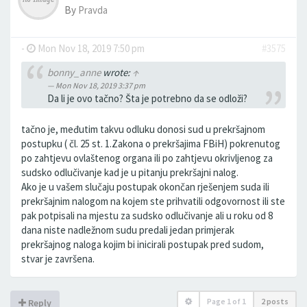
By
Pravda
-
Mon Nov 18, 2019 7:50 pm
#3575
bonny_anne
wrote:
↑
Mon Nov 18, 2019 3:37 pm
Da li je ovo tačno? Šta je potrebno da se odloži?
tačno je, međutim takvu odluku donosi sud u prekršajnom
postupku ( čl. 25 st. 1.Zakona o prekršajima FBiH) pokrenutog
po zahtjevu ovlaštenog organa ili po zahtjevu okrivljenog za
sudsko odlučivanje kad je u pitanju prekršajni nalog.
Ako je u vašem slučaju postupak okončan rješenjem suda ili
prekršajnim nalogom na kojem ste prihvatili odgovornost ili ste
pak potpisali na mjestu za sudsko odlučivanje ali u roku od 8
dana niste nadležnom sudu predali jedan primjerak
prekršajnog naloga kojim bi inicirali postupak pred sudom,
stvar je završena.
Page
1
of
1
2 posts
Reply