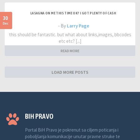
LASAGNA ON ME THIS TIME OK? I GOT PLENTY OF CASH
30
Dec
- By
Larry Page
this should be fantastic. but what about links,images, bbcodes
etc etc? [...]
READ MORE
LOAD MORE POSTS
BIH PRAVO
Portal BiH Pravo je pokrenut sa ciljem poticanja i
poboljšanja komunikacije unutar pravne struke te