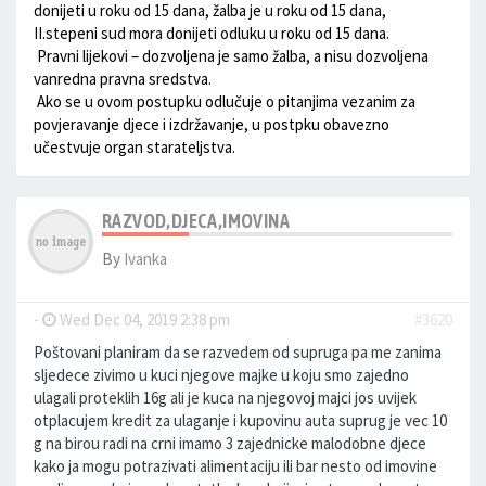
donijeti u roku od 15 dana, žalba je u roku od 15 dana,
II.stepeni sud mora donijeti odluku u roku od 15 dana.
­ Pravni lijekovi – dozvoljena je samo žalba, a nisu dozvoljena
vanredna pravna sredstva.
­ Ako se u ovom postupku odlučuje o pitanjima vezanim za
povjeravanje djece i izdržavanje, u postpku obavezno
učestvuje organ starateljstva.
RAZVOD,DJECA,IMOVINA
By
Ivanka
-
Wed Dec 04, 2019 2:38 pm
#3620
Poštovani planiram da se razvedem od supruga pa me zanima
sljedece zivimo u kuci njegove majke u koju smo zajedno
ulagali proteklih 16g ali je kuca na njegovoj majci jos uvijek
otplacujem kredit za ulaganje i kupovinu auta suprug je vec 10
g na birou radi na crni imamo 3 zajednicke malodobne djece
kako ja mogu potrazivati alimentaciju ili bar nesto od imovine