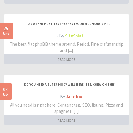
ANOTHER POST TEST YES YES YES OR NO, MAYBE NI? :-/
25
June
- By
SiteSplat
The best flat phpBB theme around. Period. Fine craftmanship
and [...]
READ MORE
DO YOU NEED A SUPER MOD? WELL HERE IT IS. CHEW ON THIS
03
July
- By
Jane lou
All you need is right here. Content tag, SEO, listing, Pizza and
spaghetti [...]
READ MORE