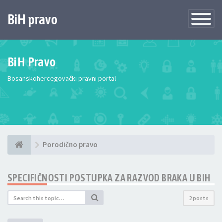
BiH pravo
Toggle
Navigatio
BiH Pravo
Bosanskohercegovački pravni portal
Porodično pravo
SPECIFIČNOSTI POSTUPKA ZA RAZVOD BRAKA U BIH
2 posts