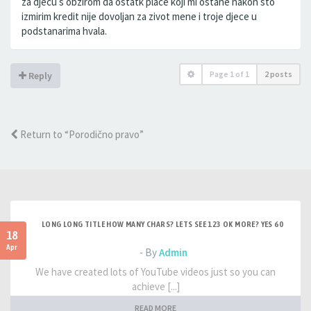
za djecu s obzirom da ostatk place koji mi ostane nakon sto
izmirim kredit nije dovoljan za zivot mene i troje djece u
podstanarima hvala.
Page
1
of
1
2 posts
Reply
Return to “Porodično pravo”
LONG LONG TITLE HOW MANY CHARS? LETS SEE 123 OK MORE? YES 60
18
Apr
- By
Admin
We have created lots of YouTube videos just so you can
achieve [...]
READ MORE