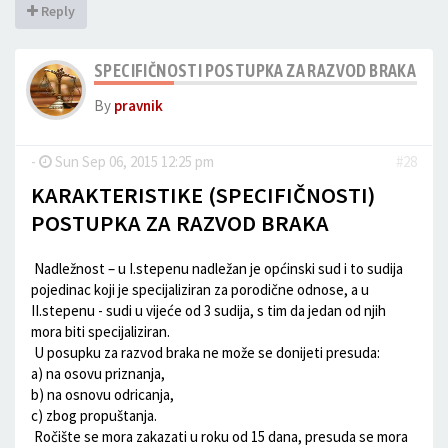
Reply
SPECIFIČNOSTI POSTUPKA ZA RAZVOD BRAKA U BI
By
pravnik
-
Sun Sep 06, 2015 12:25 pm
#28
KARAKTERISTIKE (SPECIFIČNOSTI)
POSTUPKA ZA RAZVOD BRAKA
­ Nadležnost – u I.stepenu nadležan je općinski sud i to sudija
pojedinac koji je specijaliziran za porodične odnose, a u
II.stepenu - sudi u vijeće od 3 sudija, s tim da jedan od njih
mora biti specijaliziran.
­ U posupku za razvod braka ne može se donijeti presuda:
a) na osovu priznanja,
b) na osnovu odricanja,
c) zbog propuštanja.
­ Ročište se mora zakazati u roku od 15 dana, presuda se mora