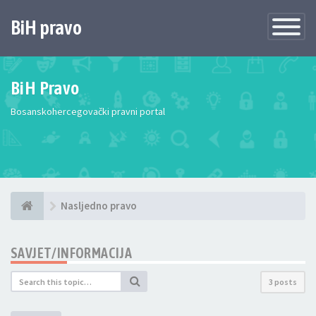
BiH pravo
Toggle
Navigatio
BiH Pravo
Bosanskohercegovački pravni portal
Nasljedno pravo
SAVJET/INFORMACIJA
3 posts