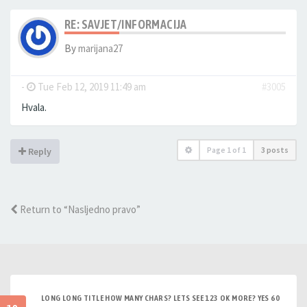
RE: SAVJET/INFORMACIJA
By
marijana27
-
Tue Feb 12, 2019 11:49 am
#3005
Hvala.
Page
1
of
1
3 posts
Reply
Return to “Nasljedno pravo”
LONG LONG TITLE HOW MANY CHARS? LETS SEE 123 OK MORE? YES 60