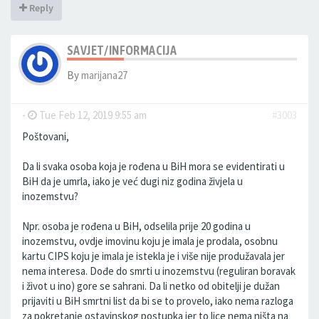
Reply
SAVJET/INFORMACIJA
By
marijana27
-
Tue Feb 12, 2019 9:55 am
#3003
Poštovani,
Da li svaka osoba koja je rođena u BiH mora se evidentirati u
BiH da je umrla, iako je već dugi niz godina živjela u
inozemstvu?
Npr. osoba je rođena u BiH, odselila prije 20 godina u
inozemstvu, ovdje imovinu koju je imala je prodala, osobnu
kartu CIPS koju je imala je istekla je i više nije produžavala jer
nema interesa. Dođe do smrti u inozemstvu (reguliran boravak
i život u ino) gore se sahrani. Da li netko od obitelji je dužan
prijaviti u BiH smrtni list da bi se to provelo, iako nema razloga
za pokretanje ostavinskog postupka jer to lice nema ništa na