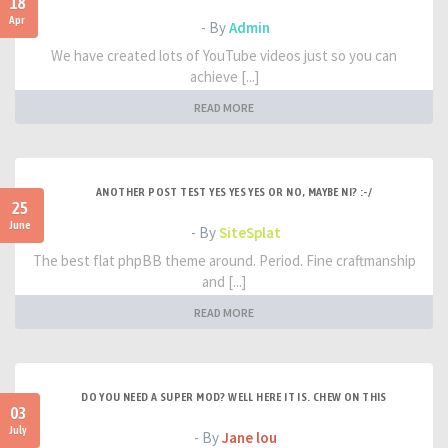
18
Apr
- By
Admin
We have created lots of YouTube videos just so you can
achieve [...]
READ MORE
ANOTHER POST TEST YES YES YES OR NO, MAYBE NI? :-/
25
June
- By
SiteSplat
The best flat phpBB theme around. Period. Fine craftmanship
and [...]
READ MORE
DO YOU NEED A SUPER MOD? WELL HERE IT IS. CHEW ON THIS
03
July
- By
Jane lou