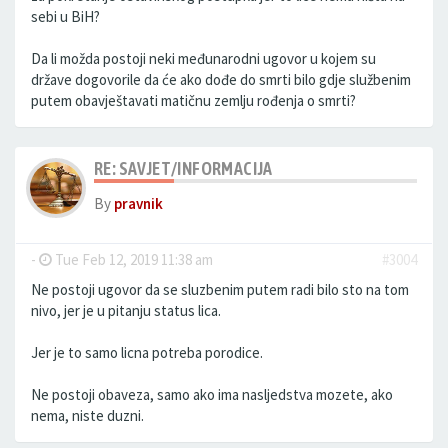
sebi u BiH?
Da li možda postoji neki međunarodni ugovor u kojem su
države dogovorile da će ako dođe do smrti bilo gdje službenim
putem obavještavati matičnu zemlju rođenja o smrti?
RE: SAVJET/INFORMACIJA
By
pravnik
-
Tue Feb 12, 2019 11:38 am
#3004
Ne postoji ugovor da se sluzbenim putem radi bilo sto na tom
nivo, jer je u pitanju status lica.
Jer je to samo licna potreba porodice.
Ne postoji obaveza, samo ako ima nasljedstva mozete, ako
nema, niste duzni.