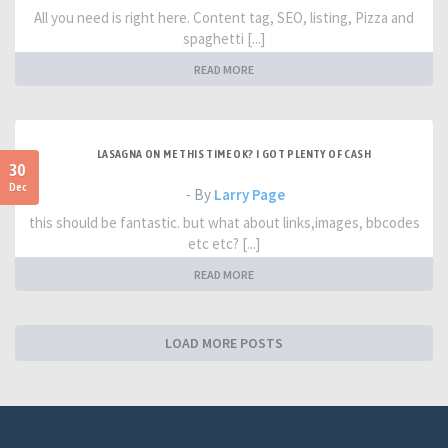
All you need is right here. Content tag, SEO, listing, Pizza and
spaghetti [...]
READ MORE
LASAGNA ON ME THIS TIME OK? I GOT PLENTY OF CASH
30
Dec
- By
Larry Page
this should be fantastic. but what about links,images, bbcodes
etc etc? [...]
READ MORE
LOAD MORE POSTS