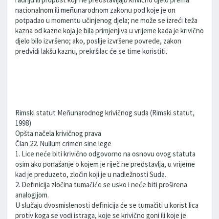
nacionalnom ili meñunarodnom zakonu pod koje je on
potpadao u momentu učinjenog djela; ne može se izreći teža
kazna od kazne koja je bila primjenjiva u vrijeme kada je krivično
djelo bilo izvršeno; ako, poslije izvršene povrede, zakon
predvidi lakšu kaznu, prekršilac će se time koristiti.
Rimski statut Meñunarodnog krivičnog suda (Rimski statut,
1998)
Opšta načela krivičnog prava
Član 22. Nullum crimen sine lege
1. Lice neće biti krivično odgovorno na osnovu ovog statuta
osim ako ponašanje o kojem je riječ ne predstavlja, u vrijeme
kad je preduzeto, zločin koji je u nadležnosti Suda.
2. Definicija zločina tumačiće se usko i neće biti proširena
analogijom.
U slučaju dvosmislenosti definicija će se tumačiti u korist lica
protiv koga se vodi istraga, koje se krivično goni ili koje je