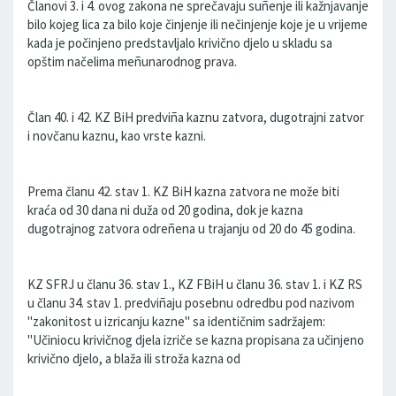
Članovi 3. i 4. ovog zakona ne sprečavaju suñenje ili kažnjavanje
bilo kojeg lica za bilo koje činjenje ili nečinjenje koje je u vrijeme
kada je počinjeno predstavljalo krivično djelo u skladu sa
opštim načelima meñunarodnog prava.
Član 40. i 42. KZ BiH predviña kaznu zatvora, dugotrajni zatvor
i novčanu kaznu, kao vrste kazni.
Prema članu 42. stav 1. KZ BiH kazna zatvora ne može biti
kraća od 30 dana ni duža od 20 godina, dok je kazna
dugotrajnog zatvora odreñena u trajanju od 20 do 45 godina.
KZ SFRJ u članu 36. stav 1., KZ FBiH u članu 36. stav 1. i KZ RS
u članu 34. stav 1. predviñaju posebnu odredbu pod nazivom
''zakonitost u izricanju kazne'' sa identičnim sadržajem:
''Učiniocu krivičnog djela izriče se kazna propisana za učinjeno
krivično djelo, a blaža ili stroža kazna od