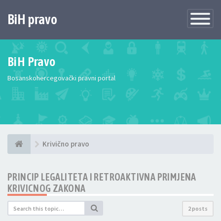
BiH pravo
Toggle
Navigatio
BiH Pravo
Bosanskohercegovački pravni portal
Krivično pravo
PRINCIP LEGALITETA I RETROAKTIVNA PRIMJENA
KRIVICNOG ZAKONA
2 posts