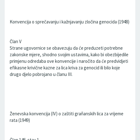
Konvencija o sprečavanju i kažnjavanju zločina genocida (1948)
Član V
Strane ugovornice se obavezuju da će preduzeti potrebne
zakonske mjere, shodno svojim ustavima, kako bi obezbijedile
primjenu odredaba ove konvencije i naročito da će predvidjeti
efikasne krivične kazne za lica kriva za genocid ili bilo koje
drugo djelo pobrojano u članu III.
Ženevska konvencija (IV) o zaštiti grañanskih lica za vrijeme
rata (1949)
Član 146. stav 1.