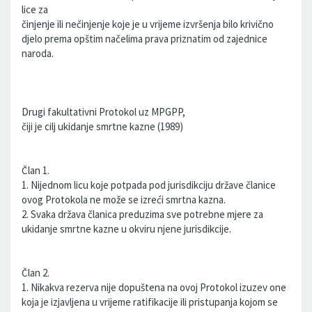
lice za
činjenje ili nečinjenje koje je u vrijeme izvršenja bilo krivično
djelo prema opštim načelima prava priznatim od zajednice
naroda.
Drugi fakultativni Protokol uz MPGPP,
čiji je cilj ukidanje smrtne kazne (1989)
Član 1.
1. Nijednom licu koje potpada pod jurisdikciju države članice
ovog Protokola ne može se izreći smrtna kazna.
2. Svaka država članica preduzima sve potrebne mjere za
ukidanje smrtne kazne u okviru njene jurisdikcije.
Član 2.
1. Nikakva rezerva nije dopuštena na ovoj Protokol izuzev one
koja je izjavljena u vrijeme ratifikacije ili pristupanja kojom se