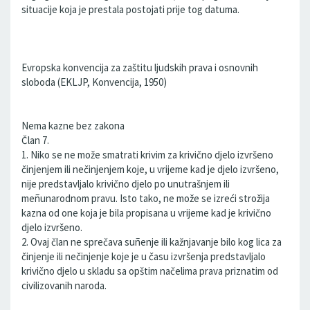
situacije koja je prestala postojati prije tog datuma.
Evropska konvencija za zaštitu ljudskih prava i osnovnih
sloboda (EKLJP, Konvencija, 1950)
Nema kazne bez zakona
Član 7.
1. Niko se ne može smatrati krivim za krivično djelo izvršeno
činjenjem ili nečinjenjem koje, u vrijeme kad je djelo izvršeno,
nije predstavljalo krivično djelo po unutrašnjem ili
meñunarodnom pravu. Isto tako, ne može se izreći strožija
kazna od one koja je bila propisana u vrijeme kad je krivično
djelo izvršeno.
2. Ovaj član ne sprečava suñenje ili kažnjavanje bilo kog lica za
činjenje ili nečinjenje koje je u času izvršenja predstavljalo
krivično djelo u skladu sa opštim načelima prava priznatim od
civilizovanih naroda.