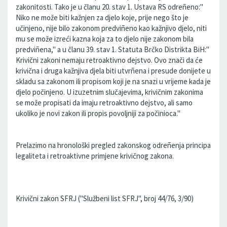
zakonitosti. Tako je u članu 20. stav 1. Ustava RS odreñeno:''
Niko ne može biti kažnjen za djelo koje, prije nego što je
učinjeno, nije bilo zakonom predviñeno kao kažnjivo djelo, niti
mu se može izreći kazna koja za to djelo nije zakonom bila
predviñena,'' a u članu 39. stav 1. Statuta Brčko Distrikta BiH:''
Krivični zakoni nemaju retroaktivno dejstvo. Ovo znači da će
krivična i druga kažnjiva djela biti utvrñena i presude donijete u
skladu sa zakonom ili propisom koji je na snazi u vrijeme kada je
djelo počinjeno. U izuzetnim slučajevima, krivičnim zakonima
se može propisati da imaju retroaktivno dejstvo, ali samo
ukoliko je novi zakon ili propis povoljniji za počinioca.''
Prelazimo na hronološki pregled zakonskog odreñenja principa
legaliteta i retroaktivne primjene krivičnog zakona.
Krivični zakon SFRJ (''Službeni list SFRJ'', broj 44/76, 3/90)