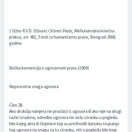
1 Džon R.V.D. Džouns i Stiven Pauls, Meñunarodna krivična
praksa, str. 401, Fond za humanitarno pravo, Beograd 2006.
godine
Bečka konvencija o ugovornom pravu (1969)
Nepovratna snaga ugovora
Član 28.
Ako drukčija namjera ne proizlazi iz ugovora ili ako nije na drugi
način izražena, odredbe ugovora ne vežu stranku u pogledu
bilo kojeg akta ili činjenice koji su prethodili datumu stupanja
tog ugovora na snagu za tu stranku, niti u pogledu bilo koje