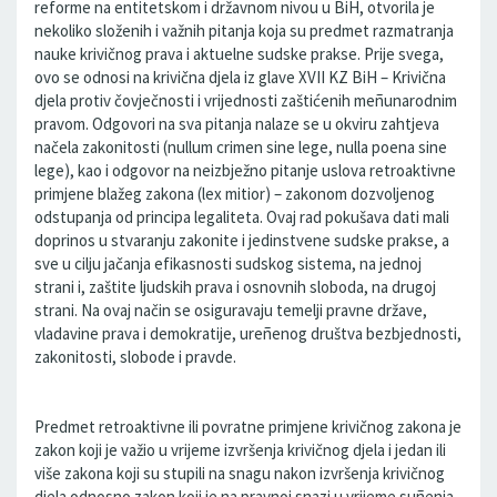
reforme na entitetskom i državnom nivou u BiH, otvorila je
nekoliko složenih i važnih pitanja koja su predmet razmatranja
nauke krivičnog prava i aktuelne sudske prakse. Prije svega,
ovo se odnosi na krivična djela iz glave XVII KZ BiH – Krivična
djela protiv čovječnosti i vrijednosti zaštićenih meñunarodnim
pravom. Odgovori na sva pitanja nalaze se u okviru zahtjeva
načela zakonitosti (nullum crimen sine lege, nulla poena sine
lege), kao i odgovor na neizbježno pitanje uslova retroaktivne
primjene blažeg zakona (lex mitior) – zakonom dozvoljenog
odstupanja od principa legaliteta. Ovaj rad pokušava dati mali
doprinos u stvaranju zakonite i jedinstvene sudske prakse, a
sve u cilju jačanja efikasnosti sudskog sistema, na jednoj
strani i, zaštite ljudskih prava i osnovnih sloboda, na drugoj
strani. Na ovaj način se osiguravaju temelji pravne države,
vladavine prava i demokratije, ureñenog društva bezbjednosti,
zakonitosti, slobode i pravde.
Predmet retroaktivne ili povratne primjene krivičnog zakona je
zakon koji je važio u vrijeme izvršenja krivičnog djela i jedan ili
više zakona koji su stupili na snagu nakon izvršenja krivičnog
djela odnosno zakon koji je na pravnoj snazi u vrijeme suñenja.