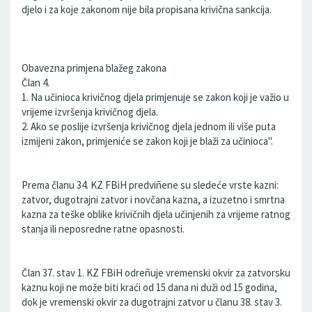
djelo i za koje zakonom nije bila propisana krivična sankcija.
Obavezna primjena blažeg zakona
Član 4.
1. Na učinioca krivičnog djela primjenuje se zakon koji je važio u
vrijeme izvršenja krivičnog djela.
2. Ako se poslije izvršenja krivičnog djela jednom ili više puta
izmijeni zakon, primjeniće se zakon koji je blaži za učinioca''.
Prema članu 34. KZ FBiH predviñene su sledeće vrste kazni:
zatvor, dugotrajni zatvor i novčana kazna, a izuzetno i smrtna
kazna za teške oblike krivičnih djela učinjenih za vrijeme ratnog
stanja ili neposredne ratne opasnosti.
Član 37. stav 1. KZ FBiH odreñuje vremenski okvir za zatvorsku
kaznu koji ne može biti kraći od 15 dana ni duži od 15 godina,
dok je vremenski okvir za dugotrajni zatvor u članu 38. stav 3.