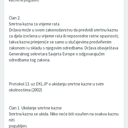
Član 2.
Smrtna kazna za vrijeme rata
Država može u svom zakonodavstvu da predvidi smrtnu kaznu
za djela izvršena u vrijeme rata ili neposredne ratne opasnosti;
takva kazna primjeniće se samo u slučajevima predviñenim
zakonom i u skladu s njegovim odredbama. Država obavještava
Generalnog sekretara Savjeta Evrope o odgovarajućim
odredbama tog zakona.
Protokol 13. uz EKLJP o ukidanju smrtne kazne u svim
okolnostima (2002)
Član 1. Ukidanje smrtne kazne
Smrtna kazna se ukida. Niko neće biti osuñen na ovakvu kaznu
niti
pogubljen.