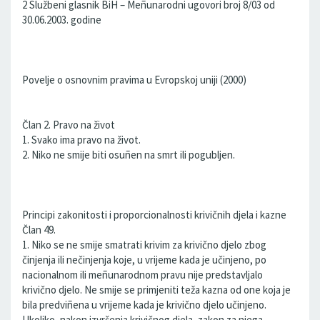
2 Službeni glasnik BiH – Meñunarodni ugovori broj 8/03 od
30.06.2003. godine
Povelje o osnovnim pravima u Evropskoj uniji (2000)
Član 2. Pravo na život
1. Svako ima pravo na život.
2. Niko ne smije biti osuñen na smrt ili pogubljen.
Principi zakonitosti i proporcionalnosti krivičnih djela i kazne
Član 49.
1. Niko se ne smije smatrati krivim za krivično djelo zbog
činjenja ili nečinjenja koje, u vrijeme kada je učinjeno, po
nacionalnom ili meñunarodnom pravu nije predstavljalo
krivično djelo. Ne smije se primjeniti teža kazna od one koja je
bila predviñena u vrijeme kada je krivično djelo učinjeno.
Ukoliko, nakon izvršenja krivičnog djela, zakon za njega