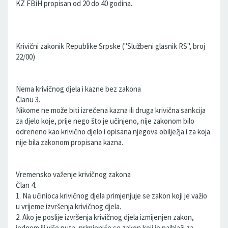
KZ FBiH propisan od 20 do 40 godina.
Krivični zakonik Republike Srpske (''Službeni glasnik RS'', broj
22/00)
Nema krivičnog djela i kazne bez zakona
Članu 3.
Nikome ne može biti izrečena kazna ili druga krivična sankcija
za djelo koje, prije nego što je učinjeno, nije zakonom bilo
odreñeno kao krivično djelo i opisana njegova obilježja i za koja
nije bila zakonom propisana kazna.
Vremensko važenje krivičnog zakona
Član 4.
1. Na učinioca krivičnog djela primjenjuje se zakon koji je važio
u vrijeme izvršenja krivičnog djela.
2. Ako je poslije izvršenja krivičnog djela izmijenjen zakon,
jednom ili više puta, primjeniće se zakon koji je najblaži za