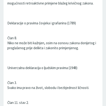
mogućnosti retroaktivne primjene blažeg krivičnog zakona.
Deklaracije o pravima čovjeka i grañanina (1789)
Član 8.
Niko ne može biti kažnjen, osim na osnovu zakona donijetog i
proglašenog prije delikta i zakonito primjenjenog.
Univerzalna deklaracija o ljudskim pravima (1948)
Član 3.
Svako ima pravo na život, slobodu i bezbjednost ličnosti.
Član 11. stav 2.