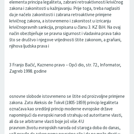
elementa principa legaliteta, zabrani retroaktivnosti krivičnog
zakona i zakonitosti u kažnjavanju. Prije toga, treba naglasiti
da je načelo zakonitosti i zabrana retroaktivne primjene
krivičnog zakona, a istovremeno i zakonitost u izricanju
krivičnopravnih sankcija, propisana u članu 3. KZ BiH. Na ovaj
način obezbjeñuje se pravna sigurnost i vladavina prava tako
što se društvo i njegove vrijednosti štite zakonom, a grañani,
njihova ljudska prava i
3 Franjo Bačić, Kazneno pravo – Opći dio, str. 72., Informator,
Zagreb 1998. godine
osnovne slobode istovremeno se štite od proizvoljne primjene
zakona. Zato Aleksis de Tokvil (1805-1859) princip legaliteta
označava kao središnji princip moderne evropske države
napominjući da evropski narodi strahuju od autoritarne vlasti,
ali da se arbitrarne vlasti boje još više.4 U
pravnom životu evropskih naroda od staroga doba do danas,
važi pravilo da zakon nema povratne sile i da ne može dirati u