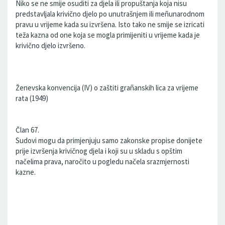
Niko se ne smije osuditi za djela ili propuštanja koja nisu
predstavljala krivično djelo po unutrašnjem ili meñunarodnom
pravu u vrijeme kada su izvršena. Isto tako ne smije se izricati
teža kazna od one koja se mogla primijeniti u vrijeme kada je
krivično djelo izvršeno.
Ženevska konvencija (IV) o zaštiti grañanskih lica za vrijeme
rata (1949)
Član 67.
Sudovi mogu da primjenjuju samo zakonske propise donijete
prije izvršenja krivičnog djela i koji su u skladu s opštim
načelima prava, naročito u pogledu načela srazmjernosti
kazne.