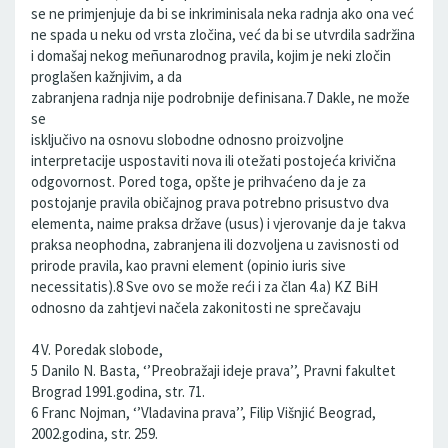
se ne primjenjuje da bi se inkriminisala neka radnja ako ona već
ne spada u neku od vrsta zločina, već da bi se utvrdila sadržina
i domašaj nekog meñunarodnog pravila, kojim je neki zločin
proglašen kažnjivim, a da
zabranjena radnja nije podrobnije definisana.7 Dakle, ne može
se
isključivo na osnovu slobodne odnosno proizvoljne
interpretacije uspostaviti nova ili otežati postojeća krivična
odgovornost. Pored toga, opšte je prihvaćeno da je za
postojanje pravila običajnog prava potrebno prisustvo dva
elementa, naime praksa države (usus) i vjerovanje da je takva
praksa neophodna, zabranjena ili dozvoljena u zavisnosti od
prirode pravila, kao pravni element (opinio iuris sive
necessitatis).8 Sve ovo se može reći i za član 4.a) KZ BiH
odnosno da zahtjevi načela zakonitosti ne sprečavaju
4 V. Poredak slobode,
5 Danilo N. Basta, ‘’Preobražaji ideje prava’’, Pravni fakultet
Brograd 1991.godina, str. 71.
6 Franc Nojman, ‘’Vladavina prava’’, Filip Višnjić Beograd,
2002.godina, str. 259.