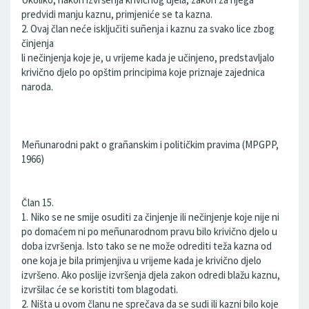
predvidi manju kaznu, primjeniće se ta kazna.
2. Ovaj član neće isključiti suñenja i kaznu za svako lice zbog
činjenja
li nečinjenja koje je, u vrijeme kada je učinjeno, predstavljalo
krivično djelo po opštim principima koje priznaje zajednica
naroda.
Meñunarodni pakt o grañanskim i političkim pravima (MPGPP,
1966)
Član 15.
1. Niko se ne smije osuditi za činjenje ili nečinjenje koje nije ni
po domaćem ni po meñunarodnom pravu bilo krivično djelo u
doba izvršenja. Isto tako se ne može odrediti teža kazna od
one koja je bila primjenjiva u vrijeme kada je krivično djelo
izvršeno. Ako poslije izvršenja djela zakon odredi blažu kaznu,
izvršilac će se koristiti tom blagodati.
2. Ništa u ovom članu ne sprečava da se sudi ili kazni bilo koje