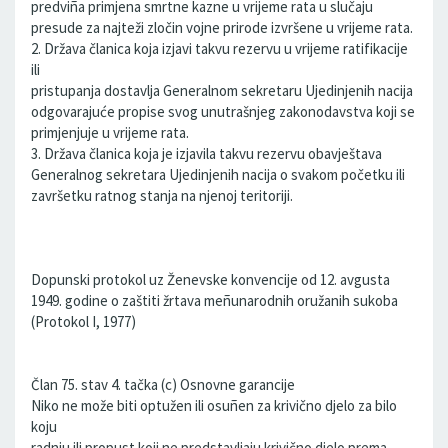
predviña primjena smrtne kazne u vrijeme rata u slučaju
presude za najteži zločin vojne prirode izvršene u vrijeme rata.
2. Država članica koja izjavi takvu rezervu u vrijeme ratifikacije
ili
pristupanja dostavlja Generalnom sekretaru Ujedinjenih nacija
odgovarajuće propise svog unutrašnjeg zakonodavstva koji se
primjenjuje u vrijeme rata.
3. Država članica koja je izjavila takvu rezervu obavještava
Generalnog sekretara Ujedinjenih nacija o svakom početku ili
završetku ratnog stanja na njenoj teritoriji.
Dopunski protokol uz Ženevske konvencije od 12. avgusta
1949. godine o zaštiti žrtava meñunarodnih oružanih sukoba
(Protokol I, 1977)
Član 75. stav 4. tačka (c) Osnovne garancije
Niko ne može biti optužen ili osuñen za krivično djelo za bilo
koju
radnju ili propust koji ne predstavljaju krivično djelo prema