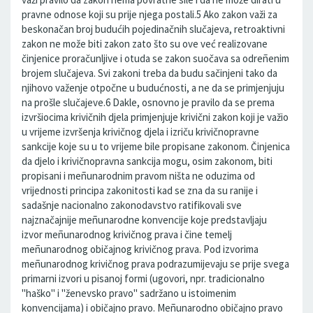
pravne odnose koji su prije njega postali.5 Ako zakon važi za
beskonačan broj budućih pojedinačnih slučajeva, retroaktivni
zakon ne može biti zakon zato što su ove već realizovane
činjenice proračunljive i otuda se zakon suočava sa odreñenim
brojem slučajeva. Svi zakoni treba da budu sačinjeni tako da
njihovo važenje otpočne u budućnosti, a ne da se primjenjuju
na prošle slučajeve.6 Dakle, osnovno je pravilo da se prema
izvršiocima krivičnih djela primjenjuje krivični zakon koji je važio
u vrijeme izvršenja krivičnog djela i izriču krivičnopravne
sankcije koje su u to vrijeme bile propisane zakonom. Činjenica
da djelo i krivičnopravna sankcija mogu, osim zakonom, biti
propisani i meñunarodnim pravom ništa ne oduzima od
vrijednosti principa zakonitosti kad se zna da su ranije i
sadašnje nacionalno zakonodavstvo ratifikovali sve
najznačajnije meñunarodne konvencije koje predstavljaju
izvor meñunarodnog krivičnog prava i čine temelj
meñunarodnog običajnog krivičnog prava. Pod izvorima
meñunarodnog krivičnog prava podrazumijevaju se prije svega
primarni izvori u pisanoj formi (ugovori, npr. tradicionalno
''haško'' i ''ženevsko pravo'' sadržano u istoimenim
konvencijama) i običajno pravo. Meñunarodno običajno pravo