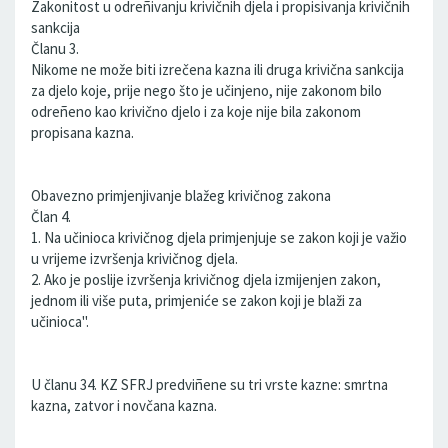
Zakonitost u odreñivanju krivičnih djela i propisivanja krivičnih
sankcija
Članu 3.
Nikome ne može biti izrečena kazna ili druga krivična sankcija
za djelo koje, prije nego što je učinjeno, nije zakonom bilo
odreñeno kao krivično djelo i za koje nije bila zakonom
propisana kazna.
Obavezno primjenjivanje blažeg krivičnog zakona
Član 4.
1. Na učinioca krivičnog djela primjenjuje se zakon koji je važio
u vrijeme izvršenja krivičnog djela.
2. Ako je poslije izvršenja krivičnog djela izmijenjen zakon,
jednom ili više puta, primjeniće se zakon koji je blaži za
učinioca''.
U članu 34. KZ SFRJ predviñene su tri vrste kazne: smrtna
kazna, zatvor i novčana kazna.