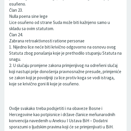
osuñeno.
Član 23.
Nulla poena sine lege
Lice osuñeno od strane Suda može biti kažnjeno samo u
skladu sa ovim statutom.
Član 24.
Zabrana retroaktivnosti ratione personae
1. Nijedno lice neće biti krivično odgovorno na osnovu ovog
Statuta zbog ponašanja koje je prethodilo stupanju Statuta na
snagu.
2. U slučaju promjene zakona primjenjivog na odreñeni slučaj
koji nastupi prije donošenja pravnosnažne presude, primjeniće
se zakon koji je povoljniji za lice protiv koga se vodi istraga,
koje se krivično goni ili koje je osuñeno.
Ovdje svakako treba podsjetiti i na obaveze Bosne i
Hercegovine kao potpisnice i države članice meñunarodnih
konvencija navedenih u Aneksu I Ustava BiH – Dodatni
sporazumi o ljudskim pravima koji će se primjenjivati u BiH.