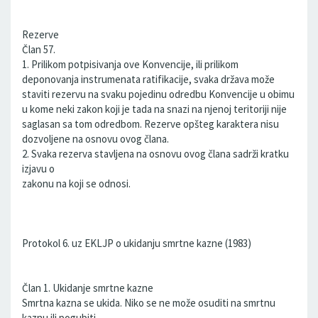
Rezerve
Član 57.
1. Prilikom potpisivanja ove Konvencije, ili prilikom
deponovanja instrumenata ratifikacije, svaka država može
staviti rezervu na svaku pojedinu odredbu Konvencije u obimu
u kome neki zakon koji je tada na snazi na njenoj teritoriji nije
saglasan sa tom odredbom. Rezerve opšteg karaktera nisu
dozvoljene na osnovu ovog člana.
2. Svaka rezerva stavljena na osnovu ovog člana sadrži kratku
izjavu o
zakonu na koji se odnosi.
Protokol 6. uz EKLJP o ukidanju smrtne kazne (1983)
Član 1. Ukidanje smrtne kazne
Smrtna kazna se ukida. Niko se ne može osuditi na smrtnu
kaznu ili pogubiti.