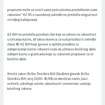
propisane može se izreći samo pod uslovima predviñenim ovim
zakonom.'' KZ RS u navedenoj odredbi ne predviña mogućnost
strožijeg kažnjavanja.
KZ BiH ne predviña poseban član koji se odnosi na zakonitost
u izricanju kazne, ali takva obaveza za sud proizilazi iz odredbi
člana 48. KZ BiH koje govore o opštim pravilima za
odmjeravanje kazne i obavezi suda da učiniocu krivičnog djela
odmjeri kaznu u granicama koje su zakonom propisane za to
krivično djelo.
Krivčni zakon Brčko Distrikta BiH (Službeni glasnik Brčko
Distrikta BiH, broj 10/03 i 45/04) na identičan način, kao i
entiteti, odreñuje načelo zakonitosti i vremensko važenje
krivičnog zakona.