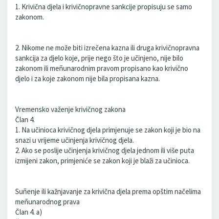
1. Krivična djela i krivičnopravne sankcije propisuju se samo
zakonom.
2. Nikome ne može biti izrečena kazna ili druga krivičnopravna
sankcija za djelo koje, prije nego što je učinjeno, nije bilo
zakonom ili meñunarodnim pravom propisano kao krivično
djelo i za koje zakonom nije bila propisana kazna.
Vremensko važenje krivičnog zakona
Član 4.
1. Na učinioca krivičnog djela primjenuje se zakon koji je bio na
snazi u vrijeme učinjenja krivičnog djela.
2. Ako se poslije učinjenja krivičnog djela jednom ili više puta
izmijeni zakon, primjeniće se zakon koji je blaži za učinioca.
Suñenje ili kažnjavanje za krivična djela prema opštim načelima
meñunarodnog prava
Član 4. a)