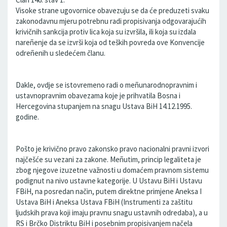
Visoke strane ugovornice obavezuju se da će preduzeti svaku
zakonodavnu mjeru potrebnu radi propisivanja odgovarajućih
krivičnih sankcija protiv lica koja su izvršila, ili koja su izdala
nareñenje da se izvrši koja od teških povreda ove Konvencije
odreñenih u sledećem članu.
Dakle, ovdje se istovremeno radi o meñunarodnopravnim i
ustavnopravnim obavezama koje je prihvatila Bosna i
Hercegovina stupanjem na snagu Ustava BiH 14.12.1995.
godine.
Pošto je krivično pravo zakonsko pravo nacionalni pravni izvori
najčešće su vezani za zakone. Meñutim, princip legaliteta je
zbog njegove izuzetne važnosti u domaćem pravnom sistemu
podignut na nivo ustavne kategorije. U Ustavu BiH i Ustavu
FBiH, na posredan način, putem direktne primjene Aneksa I
Ustava BiH i Aneksa Ustava FBiH (Instrumenti za zaštitu
ljudskih prava koji imaju pravnu snagu ustavnih odredaba), a u
RS i Brčko Distriktu BiH i posebnim propisivanjem načela