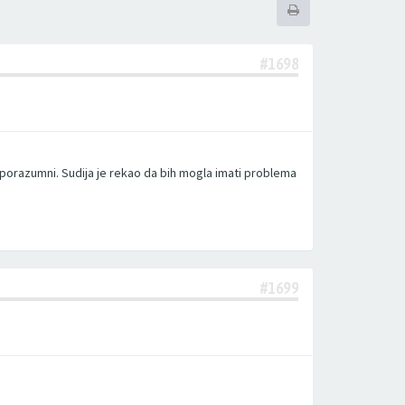
#1698
 sporazumni. Sudija je rekao da bih mogla imati problema
#1699