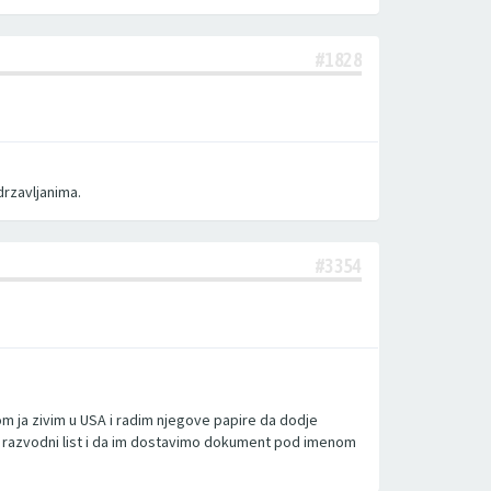
#1828
rzavljanima.
#3354
om ja zivim u USA i radim njegove papire da dodje
avi razvodni list i da im dostavimo dokument pod imenom