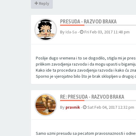
Reply
PRESUDA - RAZVOD BRAKA
By
Ida-Sa
-
Fri Feb 03, 2017 11:48 pm
Poslije dugo vremena i to se dogodilo, stigla mi je pre
prilikom zavodjenja razvoda i da mogu upasti u bigamiju
Kako ide ta procedura zavodjenja razvoda i kako ću znat
Sporno je vjerojatno bilo što je brak sklopljen u drugoj d
RE: PRESUDA - RAZVOD BRAKA
By
pravnik
-
Sat Feb 04, 2017 12:32 pm
Samo uzmi presudu sa pecatom pravosnaznosti i odnesi