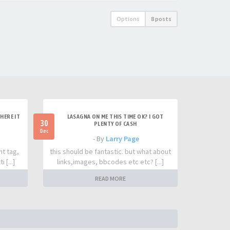
Options
8 posts
HERE IT
LASAGNA ON ME THIS TIME OK? I GOT
30
PLENTY OF CASH
Dec
- By
Larry Page
nt tag,
this should be fantastic. but what about
 [...]
links,images, bbcodes etc etc? [...]
READ MORE