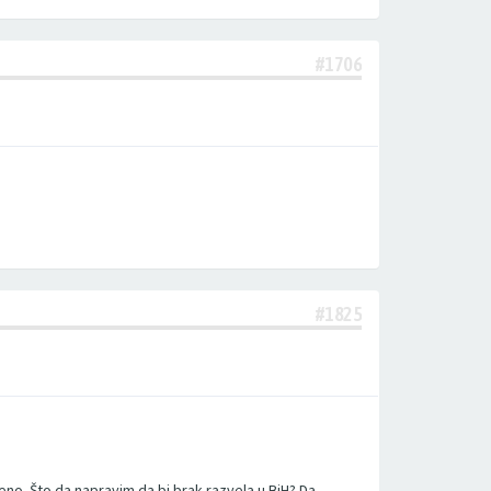
#1706
#1825
reno. Što da napravim da bi brak razvela u BiH? Da