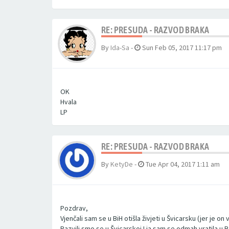
RE: PRESUDA - RAZVOD BRAKA
By
Ida-Sa
-
Sun Feb 05, 2017 11:17 pm
OK
Hvala
LP
RE: PRESUDA - RAZVOD BRAKA
By
KetyDe
-
Tue Apr 04, 2017 1:11 am
Pozdrav,
Vjenčali sam se u BiH otišla živjeti u Švicarsku (jer je on
Razvili smo se u Švicarskoj I ja sam se odmah vratila u 