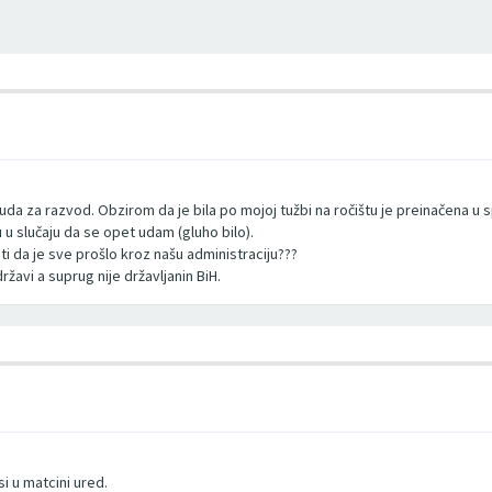
suda za razvod. Obzirom da je bila po mojoj tužbi na ročištu je preinačena u
 u slučaju da se opet udam (gluho bilo).
i da je sve prošlo kroz našu administraciju???
ržavi a suprug nije državljanin BiH.
 u matcini ured.