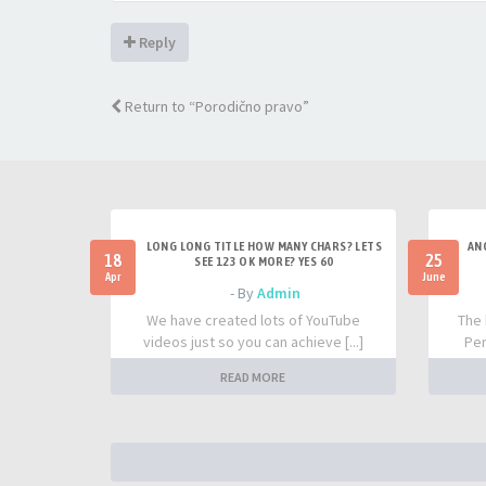
Reply
Return to “Porodično pravo”
LONG LONG TITLE HOW MANY CHARS? LETS
AN
18
25
SEE 123 OK MORE? YES 60
Apr
June
- By
Admin
We have created lots of YouTube
The 
videos just so you can achieve [...]
Per
READ MORE