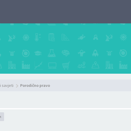
i savjeti
Porodično pravo
h