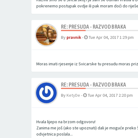
pokrenemo postupak ovdje ili pak moram doći do riješenj
RE: PRESUDA - RAZVOD BRAKA
By
pravnik
-
Tue Apr 04, 2017 1:29 pm
Moras imati rjesenje iz Svicarske tu presudu moras prizna
RE: PRESUDA - RAZVOD BRAKA
By
KetyDe
-
Tue Apr 04, 2017 2:20 pm
Hvala lijepo na brzom odgovoru!
Zanima me još (ako ste upoznati) dali je moguće preko Š
odvjetnica poslala...