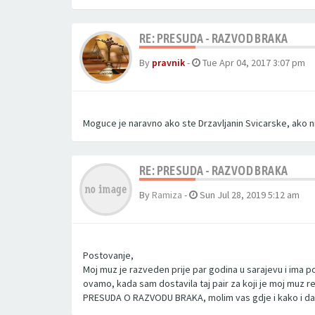
RE: PRESUDA - RAZVOD BRAKA
By
pravnik
-
Tue Apr 04, 2017 3:07 pm
Moguce je naravno ako ste Drzavljanin Svicarske, ako
RE: PRESUDA - RAZVOD BRAKA
By
Ramiza
-
Sun Jul 28, 2019 5:12 am
Postovanje,
Moj muz je razveden prije par godina u sarajevu i ima 
ovamo, kada sam dostavila taj pair za koji je moj muz r
PRESUDA O RAZVODU BRAKA, molim vas gdje i kako i dali 