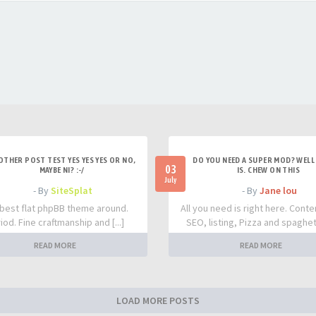
OTHER POST TEST YES YES YES OR NO,
DO YOU NEED A SUPER MOD? WELL 
03
MAYBE NI? :-/
IS. CHEW ON THIS
July
- By
SiteSplat
- By
Jane lou
best flat phpBB theme around.
All you need is right here. Conte
iod. Fine craftmanship and [...]
SEO, listing, Pizza and spaghetti
READ MORE
READ MORE
LOAD MORE POSTS