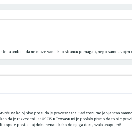
 niste ta ambasada ne moze vama kao strancu pomagati, nego samo svojim d
potvrdu na kojoj pise presuda je pravosnazna. Sad trenutno je vjencan samn
ekao da je razvedeni list USCIS u Texsasu mi je poslalo pismo da to nije pr
u opste postoji taj dokumenat i kako do njega doci, hvala unaprijed!