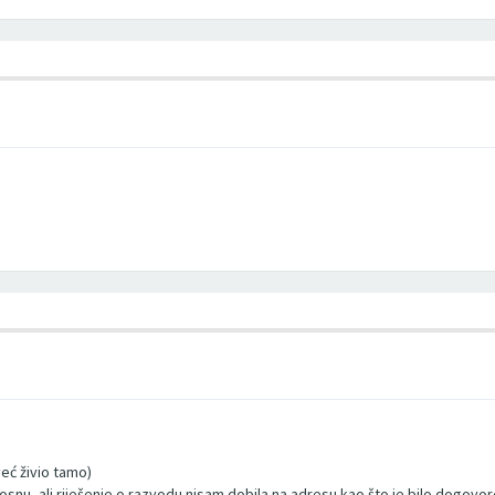
 već živio tamo)
Bosnu, ali riješenje o razvodu nisam dobila na adresu kao što je bilo dogovo