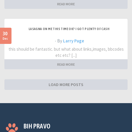
READ MORE
LASAGNA ON ME THIS TIME OK? I GOT PLENTY OF CASH
30
Dec
- By
Larry Page
this should be fantastic. but what about links,images, bbcodes
etc etc? [...]
READ MORE
LOAD MORE POSTS
BIH PRAVO