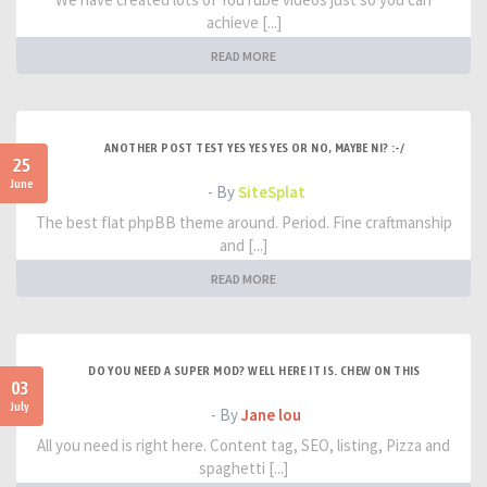
achieve [...]
READ MORE
ANOTHER POST TEST YES YES YES OR NO, MAYBE NI? :-/
25
June
- By
SiteSplat
The best flat phpBB theme around. Period. Fine craftmanship
and [...]
READ MORE
DO YOU NEED A SUPER MOD? WELL HERE IT IS. CHEW ON THIS
03
July
- By
Jane lou
All you need is right here. Content tag, SEO, listing, Pizza and
spaghetti [...]