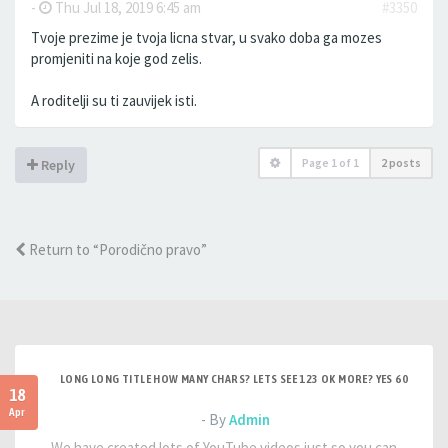
-
Thu Jul 18, 2019 6:45 am
#3350
Tvoje prezime je tvoja licna stvar, u svako doba ga mozes
promjeniti na koje god zelis.
A roditelji su ti zauvijek isti.
Page
1
of
1
2 posts
Reply
Return to “Porodično pravo”
LONG LONG TITLE HOW MANY CHARS? LETS SEE 123 OK MORE? YES 60
18
Apr
- By
Admin
We have created lots of YouTube videos just so you can