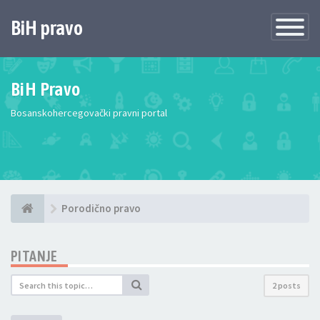
BiH pravo
Toggle
Navigatio
BiH Pravo
Bosanskohercegovački pravni portal
Porodično pravo
PITANJE
2 posts