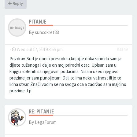
Reply
PITANJE
By
suncokret88
-
Wed Jul 17, 2019 3:55 pm
#3349
Pozdrav. Sud je donio presudu u kojoj je dokazano da sam ja
dijete tuženoga i da je on moj prirodni otac. Upisan sam u
knjigu rođenih sa njegovim podacima. Nisam uzeo njegovo
prezime jer sam punoljetan. Dali to ima neku važnost ili je to
lična stvar. Znači vodim se na svoga oca a zadržao sam majčino
prezime. Lp
RE: PITANJE
By
LegaForum