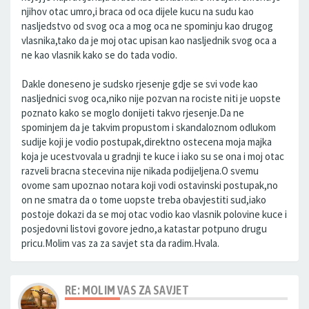
njihov otac umro,i braca od oca dijele kucu na sudu kao
nasljedstvo od svog oca a mog oca ne spominju kao drugog
vlasnika,tako da je moj otac upisan kao nasljednik svog oca a
ne kao vlasnik kako se do tada vodio.
Dakle doneseno je sudsko rjesenje gdje se svi vode kao
nasljednici svog oca,niko nije pozvan na rociste niti je uopste
poznato kako se moglo donijeti takvo rjesenje.Da ne
spominjem da je takvim propustom i skandaloznom odlukom
sudije koji je vodio postupak,direktno ostecena moja majka
koja je ucestvovala u gradnji te kuce i iako su se ona i moj otac
razveli bracna stecevina nije nikada podijeljena.O svemu
ovome sam upoznao notara koji vodi ostavinski postupak,no
on ne smatra da o tome uopste treba obavjestiti sud,iako
postoje dokazi da se moj otac vodio kao vlasnik polovine kuce i
posjedovni listovi govore jedno,a katastar potpuno drugu
pricu.Molim vas za za savjet sta da radim.Hvala.
RE: MOLIM VAS ZA SAVJET