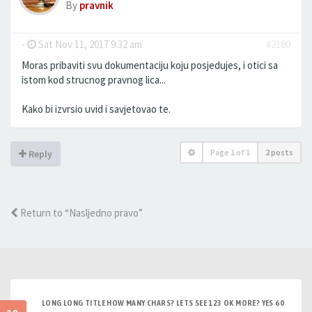
By
pravnik
-
Sat Nov 11, 2017 9:32 am
#2180
Moras pribaviti svu dokumentaciju koju posjedujes, i otici sa
istom kod strucnog pravnog lica...
Kako bi izvrsio uvid i savjetovao te.
Page
1
of
1
2 posts
Reply
Return to “Nasljedno pravo”
LONG LONG TITLE HOW MANY CHARS? LETS SEE 123 OK MORE? YES 60