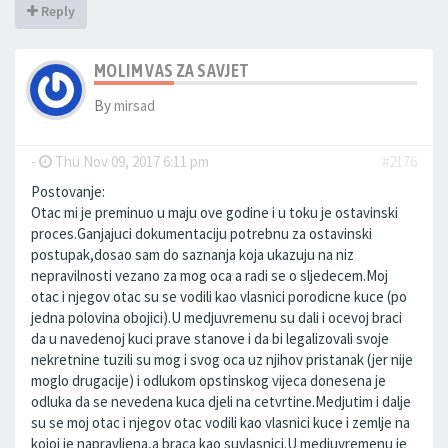
Reply
MOLIM VAS ZA SAVJET
By
mirsad
-
Thu Nov 09, 2017 6:11 pm
#2176
Postovanje:
Otac mi je preminuo u maju ove godine i u toku je ostavinski
proces.Ganjajuci dokumentaciju potrebnu za ostavinski
postupak,dosao sam do saznanja koja ukazuju na niz
nepravilnosti vezano za mog oca a radi se o sljedecem.Moj
otac i njegov otac su se vodili kao vlasnici porodicne kuce (po
jedna polovina obojici).U medjuvremenu su dali i ocevoj braci
da u navedenoj kuci prave stanove i da bi legalizovali svoje
nekretnine tuzili su mog i svog oca uz njihov pristanak (jer nije
moglo drugacije) i odlukom opstinskog vijeca donesena je
odluka da se nevedena kuca djeli na cetvrtine.Medjutim i dalje
su se moj otac i njegov otac vodili kao vlasnici kuce i zemlje na
kojoj je napravljena,a braca kao suvlasnici.U medjuvremenu je