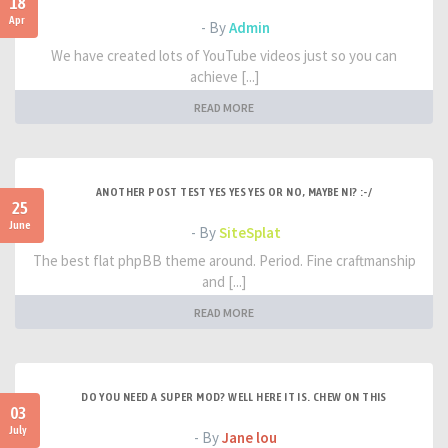
18
Apr
- By
Admin
We have created lots of YouTube videos just so you can
achieve [...]
READ MORE
ANOTHER POST TEST YES YES YES OR NO, MAYBE NI? :-/
25
June
- By
SiteSplat
The best flat phpBB theme around. Period. Fine craftmanship
and [...]
READ MORE
DO YOU NEED A SUPER MOD? WELL HERE IT IS. CHEW ON THIS
03
July
- By
Jane lou