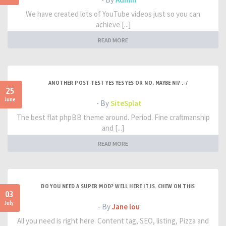
We have created lots of YouTube videos just so you can
achieve [...]
READ MORE
ANOTHER POST TEST YES YES YES OR NO, MAYBE NI? :-/
25
June
- By
SiteSplat
The best flat phpBB theme around. Period. Fine craftmanship
and [...]
READ MORE
DO YOU NEED A SUPER MOD? WELL HERE IT IS. CHEW ON THIS
03
July
- By
Jane lou
All you need is right here. Content tag, SEO, listing, Pizza and