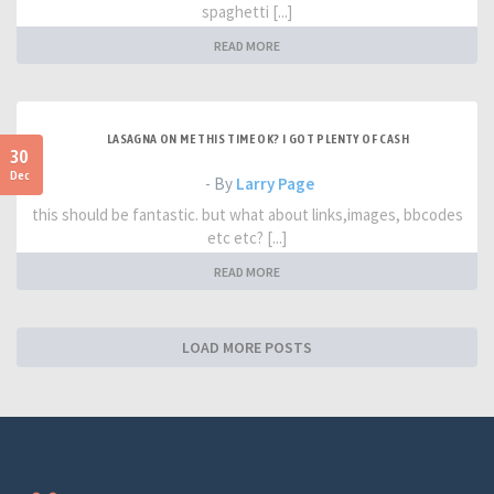
spaghetti [...]
READ MORE
LASAGNA ON ME THIS TIME OK? I GOT PLENTY OF CASH
30
Dec
- By
Larry Page
this should be fantastic. but what about links,images, bbcodes
etc etc? [...]
READ MORE
LOAD MORE POSTS