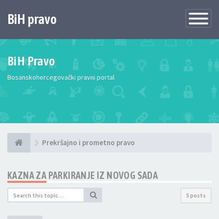
BiH pravo
Toggle
Navigatio
BiH Pravo
Bosanskohercegovački pravni portal
Prekršajno i prometno pravo
KAZNA ZA PARKIRANJE IZ NOVOG SADA
5 posts