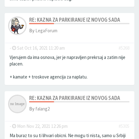
RE: KAZNA ZA PARKIRANJE IZ NOVOG SADA
By
LegaForum
-
Sat Oct 16, 2021 11:20 am
#5268
Vjerujem da ima osnova, jer je napravljen prekrsaj a zatim nije
placen.
+ kamate + troskove agencija za naplatu.
RE: KAZNA ZA PARKIRANJE IZ NOVOG SADA
By
falang2
-
Mon Nov 22, 2021 12:26 pm
#5305
Ma buraz to su ti lihvari obicni. Ne mogu ti nista, samo u Srbiji