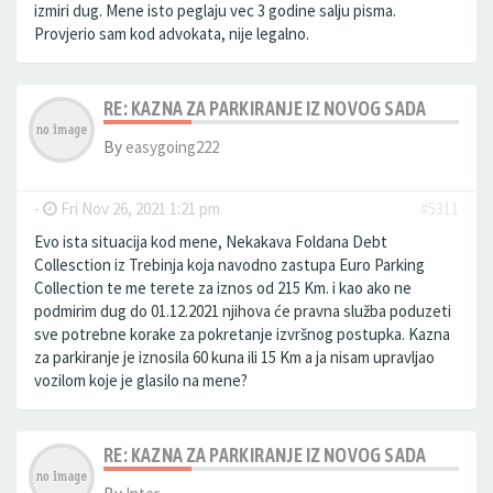
izmiri dug. Mene isto peglaju vec 3 godine salju pisma.
Provjerio sam kod advokata, nije legalno.
RE: KAZNA ZA PARKIRANJE IZ NOVOG SADA
By
easygoing222
-
Fri Nov 26, 2021 1:21 pm
#5311
Evo ista situacija kod mene, Nekakava Foldana Debt
Collesction iz Trebinja koja navodno zastupa Euro Parking
Collection te me terete za iznos od 215 Km. i kao ako ne
podmirim dug do 01.12.2021 njihova će pravna služba poduzeti
sve potrebne korake za pokretanje izvršnog postupka. Kazna
za parkiranje je iznosila 60 kuna ili 15 Km a ja nisam upravljao
vozilom koje je glasilo na mene?
RE: KAZNA ZA PARKIRANJE IZ NOVOG SADA