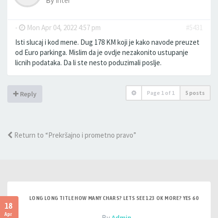
By
Inter
-
Mon Apr 04, 2022 4:57 pm
#5431
Isti slucaj i kod mene. Dug 178 KM koji je kako navode preuzet
od Euro parkinga. Mislim da je ovdje nezakonito ustupanje
licnih podataka. Da li ste nesto poduzimali poslje.
Page
1
of
1
5 posts
Reply
Return to “Prekršajno i prometno pravo”
LONG LONG TITLE HOW MANY CHARS? LETS SEE 123 OK MORE? YES 60
18
Apr
- By
Admin