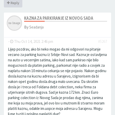
Reply
KAZNA ZA PARKIRANJE IZ NOVOG SADA
By
Seadanja
-
Thu Oct 14, 2021 2:46 pm
#5267
Lijep pozdrav, ako bi neko mogao da mi odgovori na pitanje
vezano za parking kaznu iz Srbije-Novi sad. Kazna je ostavljena
na auto u vecernjim satima, iako kad sam.parkirao nije bilo
mogucnosti da platim parking, parkomat nije radio a covjek za
naplatu nakon 10 minuta cekanja se nije pojavio. Nakon godinu
dosla.kazna na kucnu adresu u Sarajevo, izignorisem da bi
nakon opet godinu dosla.druga malo uvecana. Da skratim
dosla je i treca od Foldana debt colection, neka firma za
utjerivanje sitnih dugova. Sad je kazna 172 km. Znaci Euro
parking colection iz Novog Sada je prodao dug njima, zanima
me koja su moja prava, jel ovo lov u mutnom ili stvarno moram
platiti kaznu, odakle im.uopce moja adresa u Sarajevu. Mogu
li.me tuziti i prisilno naplatiti dug?