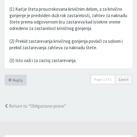
(1) Kad je šteta prouzrokovana krivičnim delom, a za krivično
gonjenje je predviđen duži rok zastarelosti, zahtev za naknadu
štete prema odgovornom licu zastareva kad istekne vreme
određeno za zastarelost krivičnog gonjenja.
(2) Prekid zastarevanja krivičnog gonjenja povlači za sobom i
prekid zastarevanja zahteva za naknadu štete.
(3) Isto važi i za zastoj zastarevanja.
Page
1
of
1
1 post
Reply
Return to “Obligaciono pravo”