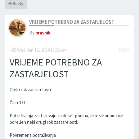
Reply
VRIJEME POTREBNO ZA ZASTARJELOST
By
pravnik
-
Wed Jan 16, 2019 11:32 am
#2848
VRIJEME POTREBNO ZA
ZASTARJELOST
Opšti rok zastarelosti
Član 371
Potraživanja zastarevaju za deset godina, ako zakonom nije
određen neki drugi rok zastarelosti.
Povremena potraživanja