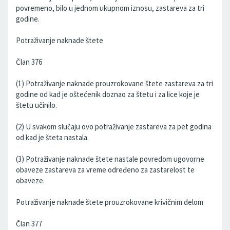
povremeno, bilo u jednom ukupnom iznosu, zastareva za tri
godine.
Potraživanje naknade štete
Član 376
(1) Potraživanje naknade prouzrokovane štete zastareva za tri
godine od kad je oštećenik doznao za štetu i za lice koje je
štetu učinilo.
(2) U svakom slučaju ovo potraživanje zastareva za pet godina
od kad je šteta nastala.
(3) Potraživanje naknade štete nastale povredom ugovorne
obaveze zastareva za vreme određeno za zastarelost te
obaveze.
Potraživanje naknade štete prouzrokovane krivičnim delom
Član 377