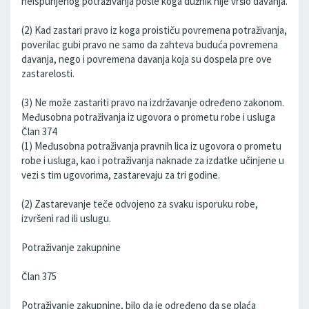
neispunjenog potraživanja posle koga dužnik nije vršio davanja.
(2) Kad zastari pravo iz koga proističu povremena potraživanja,
poverilac gubi pravo ne samo da zahteva buduća povremena
davanja, nego i povremena davanja koja su dospela pre ove
zastarelosti.
(3) Ne može zastariti pravo na izdržavanje određeno zakonom.
Međusobna potraživanja iz ugovora o prometu robe i usluga
Član 374
(1) Međusobna potraživanja pravnih lica iz ugovora o prometu
robe i usluga, kao i potraživanja naknade za izdatke učinjene u
vezi s tim ugovorima, zastarevaju za tri godine.
(2) Zastarevanje teče odvojeno za svaku isporuku robe,
izvršeni rad ili uslugu.
Potraživanje zakupnine
Član 375
Potraživanje zakupnine, bilo da je određeno da se plaća