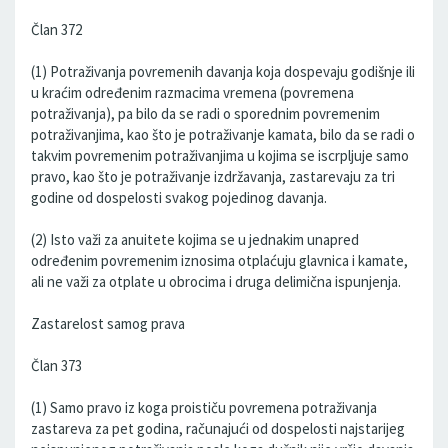
Član 372
(1) Potraživanja povremenih davanja koja dospevaju godišnje ili
u kraćim određenim razmacima vremena (povremena
potraživanja), pa bilo da se radi o sporednim povremenim
potraživanjima, kao što je potraživanje kamata, bilo da se radi o
takvim povremenim potraživanjima u kojima se iscrpljuje samo
pravo, kao što je potraživanje izdržavanja, zastarevaju za tri
godine od dospelosti svakog pojedinog davanja.
(2) Isto važi za anuitete kojima se u jednakim unapred
određenim povremenim iznosima otplaćuju glavnica i kamate,
ali ne važi za otplate u obrocima i druga delimična ispunjenja.
Zastarelost samog prava
Član 373
(1) Samo pravo iz koga proističu povremena potraživanja
zastareva za pet godina, računajući od dospelosti najstarijeg