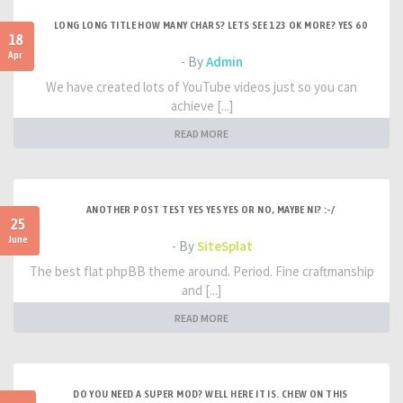
LONG LONG TITLE HOW MANY CHARS? LETS SEE 123 OK MORE? YES 60
18
Apr
- By
Admin
We have created lots of YouTube videos just so you can
achieve [...]
READ MORE
ANOTHER POST TEST YES YES YES OR NO, MAYBE NI? :-/
25
June
- By
SiteSplat
The best flat phpBB theme around. Period. Fine craftmanship
and [...]
READ MORE
DO YOU NEED A SUPER MOD? WELL HERE IT IS. CHEW ON THIS