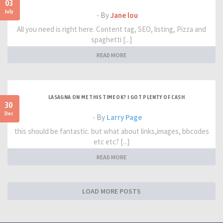
03
July
- By
Jane lou
All you need is right here. Content tag, SEO, listing, Pizza and
spaghetti [...]
READ MORE
LASAGNA ON ME THIS TIME OK? I GOT PLENTY OF CASH
30
Dec
- By
Larry Page
this should be fantastic. but what about links,images, bbcodes
etc etc? [...]
READ MORE
LOAD MORE POSTS