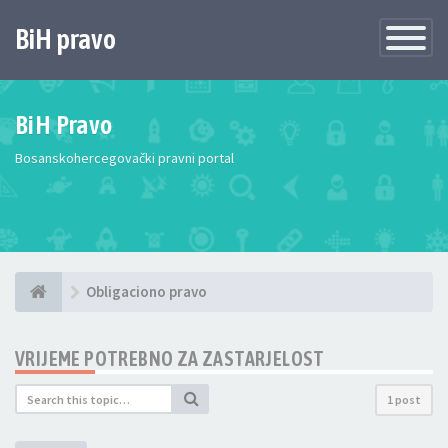
BiH pravo
Toggle
Navigatio
BiH Pravo
Bosanskohercegovački pravni portal
Obligaciono pravo
VRIJEME POTREBNO ZA ZASTARJELOST
1 post