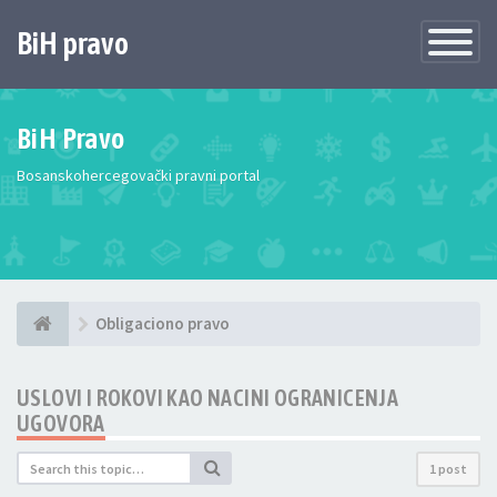
BiH pravo
Toggle
Navigatio
BiH Pravo
Bosanskohercegovački pravni portal
Obligaciono pravo
USLOVI I ROKOVI KAO NACINI OGRANICENJA
UGOVORA
1 post