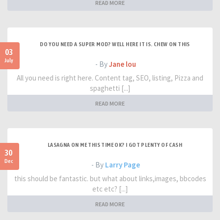
READ MORE
DO YOU NEED A SUPER MOD? WELL HERE IT IS. CHEW ON THIS
03
July
- By
Jane lou
All you need is right here. Content tag, SEO, listing, Pizza and
spaghetti [...]
READ MORE
LASAGNA ON ME THIS TIME OK? I GOT PLENTY OF CASH
30
Dec
- By
Larry Page
this should be fantastic. but what about links,images, bbcodes
etc etc? [...]
READ MORE