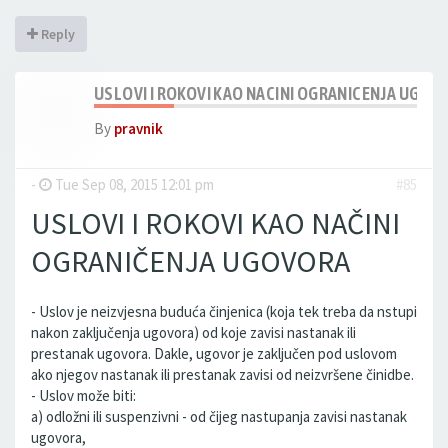
Reply
USLOVI I ROKOVI KAO NACINI OGRANICENJA UGOV
By
pravnik
-
Tue Sep 08, 2015 12:01 pm
#85
USLOVI I ROKOVI KAO NAČINI
OGRANIČENJA UGOVORA
- Uslov je neizvjesna buduća činjenica (koja tek treba da nstupi
nakon zaključenja ugovora) od koje zavisi nastanak ili
prestanak ugovora. Dakle, ugovor je zaključen pod uslovom
ako njegov nastanak ili prestanak zavisi od neizvršene činidbe.
- Uslov može biti:
a) odložni ili suspenzivni - od čijeg nastupanja zavisi nastanak
ugovora,