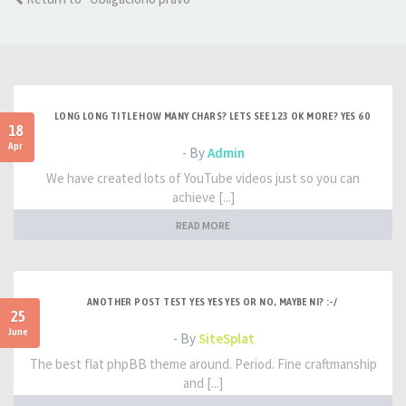
LONG LONG TITLE HOW MANY CHARS? LETS SEE 123 OK MORE? YES 60
18
Apr
- By
Admin
We have created lots of YouTube videos just so you can
achieve [...]
READ MORE
ANOTHER POST TEST YES YES YES OR NO, MAYBE NI? :-/
25
June
- By
SiteSplat
The best flat phpBB theme around. Period. Fine craftmanship
and [...]