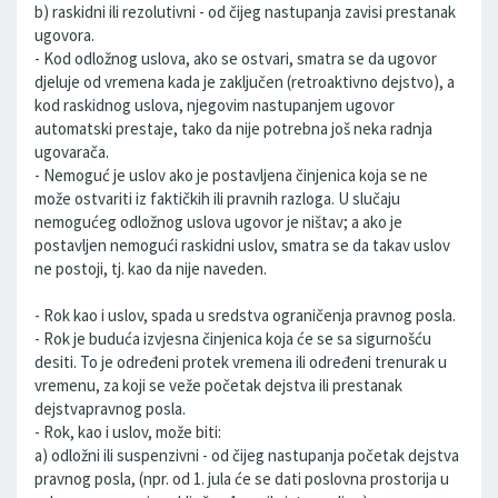
b) raskidni ili rezolutivni - od čijeg nastupanja zavisi prestanak
ugovora.
- Kod odložnog uslova, ako se ostvari, smatra se da ugovor
djeluje od vremena kada je zaključen (retroaktivno dejstvo), a
kod raskidnog uslova, njegovim nastupanjem ugovor
automatski prestaje, tako da nije potrebna još neka radnja
ugovarača.
- Nemoguć je uslov ako je postavljena činjenica koja se ne
može ostvariti iz faktičkih ili pravnih razloga. U slučaju
nemogućeg odložnog uslova ugovor je ništav; a ako je
postavljen nemogući raskidni uslov, smatra se da takav uslov
ne postoji, tj. kao da nije naveden.
- Rok kao i uslov, spada u sredstva ograničenja pravnog posla.
- Rok je buduća izvjesna činjenica koja će se sa sigurnošću
desiti. To je određeni protek vremena ili određeni trenurak u
vremenu, za koji se veže početak dejstva ili prestanak
dejstvapravnog posla.
- Rok, kao i uslov, može biti:
a) odložni ili suspenzivni - od čijeg nastupanja početak dejstva
pravnog posla, (npr. od 1. jula će se dati poslovna prostorija u