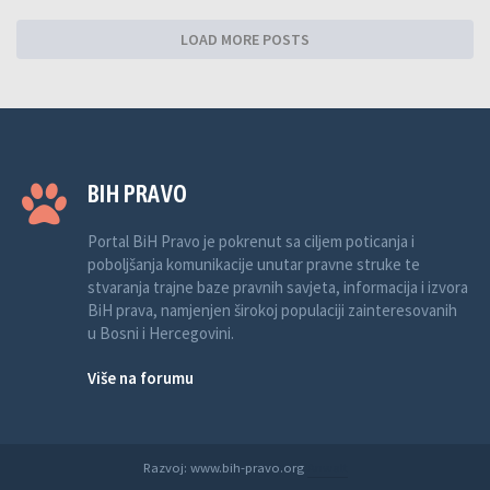
LOAD MORE POSTS
BIH PRAVO
Portal BiH Pravo je pokrenut sa ciljem poticanja i
poboljšanja komunikacije unutar pravne struke te
stvaranja trajne baze pravnih savjeta, informacija i izvora
BiH prava, namjenjen širokoj populaciji zainteresovanih
u Bosni i Hercegovini.
Više na forumu
Razvoj: www.bih-pravo.org
Anwalt