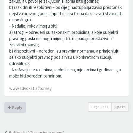
zakup, a ugovor je zaključen 1. aprila iste godine);
b) raskidni ili rezolutivni - od čijeg nastupanja zavisi prestanak
dejstva pravnog posla (npr. 1.marta treba da se vrati stvar data
na poslugu).
- Nadalje, rokovi mogu biti:
a) strogi – određeni su zakonskim propisima, a koje subjekti
pravnog posla ne mogu mijenjati (tu spadaju prekluzivni i
zastarni rokovi);
b) dispozitivni – određeni su pravnim normama, a primjenjuju
se ako subjekti pravnog posla nisu u konkretnom slučaju
odredili rok.
- Izražavaju se u danima, sedmicama, mjesecima i godinama, a
može biti određen terminom.
www.advokat.attorney
Page
1
of
1
1 post
Reply
Return to “Obligaciono pravo”