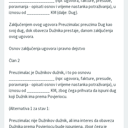
____________________ (npr. ugovora, fakture, presude,
poravnanja - opisati osnov i vrijeme nastanka potraživanja), u
iznosu od __________ KM (dalje: Dug).
Zaključenjem ovog ugovora Preuzimalac preuzima Dug kao
svoj dug, dok obaveza Dužnika prestaje, danom zaključenja
ovog ugovora.
Osnov zaključenja ugovora i pravno dejstvo
Član 2
Preuzimalac je Dužnikov dužnik, i to po osnovu
____________________ (npr. ugovora, fakture, presude,
poravnanja - opisati osnov i vrijeme nastanka potraživanja), u
iznosu od __________ KM, zbog čega prihvata da ispuni dug
koji Dužnik ima prema Povjeriocu.
(Alternativa 1 za stav 1:
Preuzimalac nije Dužnikov dužnik, ali ima interes da obaveza
Dužnika prema Povjeriocu bude ispunjena, zbog čega je