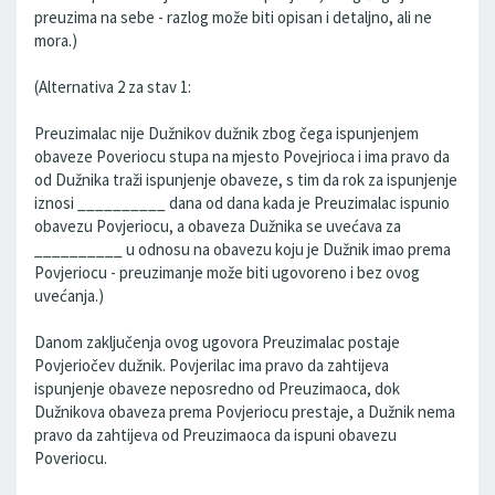
preuzima na sebe - razlog može biti opisan i detaljno, ali ne
mora.)
(Alternativa 2 za stav 1:
Preuzimalac nije Dužnikov dužnik zbog čega ispunjenjem
obaveze Poveriocu stupa na mjesto Povejrioca i ima pravo da
od Dužnika traži ispunjenje obaveze, s tim da rok za ispunjenje
iznosi __________ dana od dana kada je Preuzimalac ispunio
obavezu Povjeriocu, a obaveza Dužnika se uvećava za
__________ u odnosu na obavezu koju je Dužnik imao prema
Povjeriocu - preuzimanje može biti ugovoreno i bez ovog
uvećanja.)
Danom zaključenja ovog ugovora Preuzimalac postaje
Povjeriočev dužnik. Povjerilac ima pravo da zahtijeva
ispunjenje obaveze neposredno od Preuzimaoca, dok
Dužnikova obaveza prema Povjeriocu prestaje, a Dužnik nema
pravo da zahtijeva od Preuzimaoca da ispuni obavezu
Poveriocu.