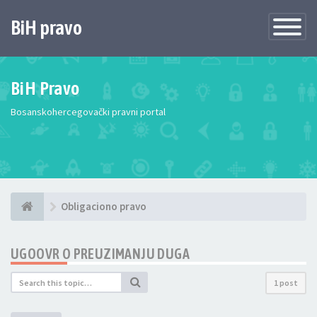
BiH pravo
Toggle
Navigatio
BiH Pravo
Bosanskohercegovački pravni portal
Obligaciono pravo
UGOOVR O PREUZIMANJU DUGA
1 post