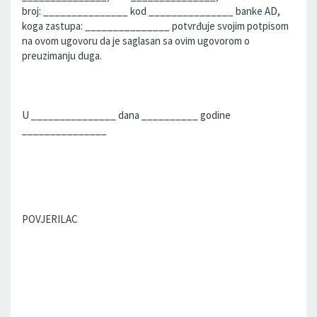
broj: _______________ kod _______________ banke AD,
koga zastupa: _______________ potvrđuje svojim potpisom
na ovom ugovoru da je saglasan sa ovim ugovorom o
preuzimanju duga.
U _______________ dana __________ godine
_______________
POVJERILAC