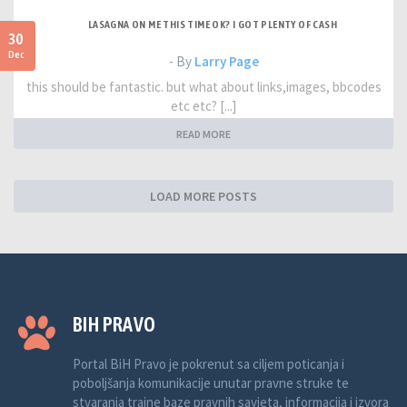
LASAGNA ON ME THIS TIME OK? I GOT PLENTY OF CASH
30
Dec
- By
Larry Page
this should be fantastic. but what about links,images, bbcodes
etc etc? [...]
READ MORE
LOAD MORE POSTS
BIH PRAVO
Portal BiH Pravo je pokrenut sa ciljem poticanja i
poboljšanja komunikacije unutar pravne struke te
stvaranja trajne baze pravnih savjeta, informacija i izvora