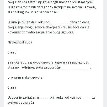
zaključen i da zatraži njegovu saglasnost sa preuzimanjem
Duga koja može biti data i potpisivanjem na samom ugovoru,
ali i na drugi način u pisanom obliku.
Dužnik je dužan da u roku od __________ dana od dana
zaključenja ovog ugovora obavijesti Preuzimaoca da li je
Poverilac prihvatio zaključenje ovog ugovora.
Nadležnost suda
Član 6
Za slučaj spora iz ovog ugovora, ugovara se nadležnost
stvarno nadležnog suda za područje _______________.
Broj primjeraka ugovora
Član 7
Ugovor je zaključen u _____ primjerka, od kojih po _____ za
svakog ugovarača.