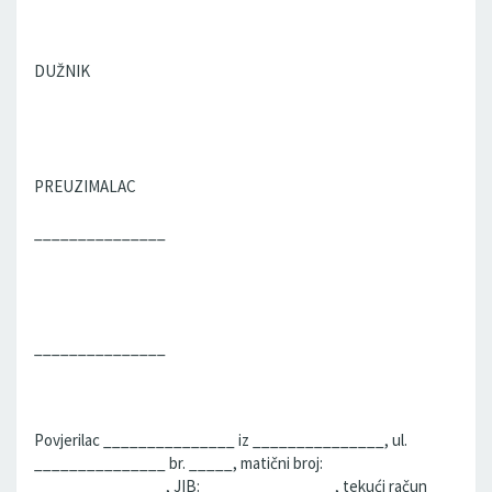
DUŽNIK
PREUZIMALAC
_______________
_______________
Povjerilac _______________ iz _______________, ul.
_______________ br. _____, matični broj:
_______________, JIB: _______________, tekući račun