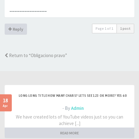
_______________
Page
1
of
1
1 post
Reply
Return to “Obligaciono pravo”
LONG LONG TITLE HOW MANY CHARS? LETS SEE 123 OK MORE? YES 60
18
Apr
- By
Admin
We have created lots of YouTube videos just so you can
achieve [...]
READ MORE