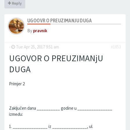
Reply
UGOOVR O PREUZIMANJU DUGA
By
pravnik
-
Tue Apr 25, 2017 9:51 am
#1853
UGOVOR O PREUZIMANjU
DUGA
Primjer 2
Zaključen dana __________ godine u _______________
između:
1. _______________ iz _______________, ul.