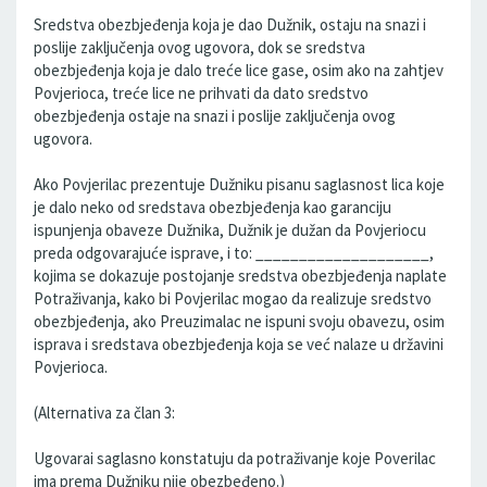
Sredstva obezbjeđenja koja je dao Dužnik, ostaju na snazi i
poslije zaključenja ovog ugovora, dok se sredstva
obezbjeđenja koja je dalo treće lice gase, osim ako na zahtjev
Povjerioca, treće lice ne prihvati da dato sredstvo
obezbjeđenja ostaje na snazi i poslije zaključenja ovog
ugovora.
Ako Povjerilac prezentuje Dužniku pisanu saglasnost lica koje
je dalo neko od sredstava obezbjeđenja kao garanciju
ispunjenja obaveze Dužnika, Dužnik je dužan da Povjeriocu
preda odgovarajuće isprave, i to: ____________________,
kojima se dokazuje postojanje sredstva obezbjeđenja naplate
Potraživanja, kako bi Povjerilac mogao da realizuje sredstvo
obezbjeđenja, ako Preuzimalac ne ispuni svoju obavezu, osim
isprava i sredstava obezbjeđenja koja se već nalaze u državini
Povjerioca.
(Alternativa za član 3:
Ugovarai saglasno konstatuju da potraživanje koje Poverilac
ima prema Dužniku nije obezbeđeno.)