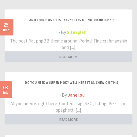
ANOTHER POST TEST YES YES YES OR NO, MAYBE NI? :-/
25
June
- By
SiteSplat
The best flat phpBB theme around. Period. Fine craftmanship
and [...]
READ MORE
DO YOU NEED A SUPER MOD? WELL HERE IT IS. CHEW ON THIS
03
July
- By
Jane lou
All you need is right here. Content tag, SEO, listing, Pizza and
spaghetti [...]
READ MORE