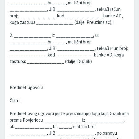
_______________ br. _____, matični broj:
_______________, JIB: _______________, tekući račun
broj: _______________ kod _______________ banke AD,
koga zastupa _______________ (dalje: Preuzimalac), i
2. _______________ iz _______________, ul.
_______________ br. _____, matični broj:
_______________, JIB: _______________, tekući rčun broj:
_______________ kod _______________ banke AD, koga
zastupa: _______________ (dalje: Dužnik)
Predmet ugovora
Član 1
Predmet ovog ugovora jeste preuzimanje duga koji Dužnik ima
prema Povjeriocu _______________ iz _______________,
ul. _______________ br. _____, matični broj:
_______________, JIB: _______________, po osnovu