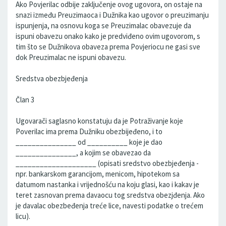
Ako Povjerilac odbije zaključenje ovog ugovora, on ostaje na
snazi između Preuzimaoca i Dužnika kao ugovor o preuzimanju
ispunjenja, na osnovu koga se Preuzimalac obavezuje da
ispuni obavezu onako kako je predviđeno ovim ugovorom, s
tim što se Dužnikova obaveza prema Povjeriocu ne gasi sve
dok Preuzimalac ne ispuni obavezu.
Sredstva obezbjeđenja
Član 3
Ugovarači saglasno konstatuju da je Potraživanje koje
Poverilac ima prema Dužniku obezbijeđeno, i to
_______________ od __________ koje je dao
_______________, a kojim se obavezao da
____________________ (opisati sredstvo obezbjeđenja -
npr. bankarskom garancijom, menicom, hipotekom sa
datumom nastanka i vrijednošću na koju glasi, kao i kakav je
teret zasnovan prema davaocu tog sredstva obezjđenja. Ako
je davalac obezbeđenja treće lice, navesti podatke o trećem
licu).