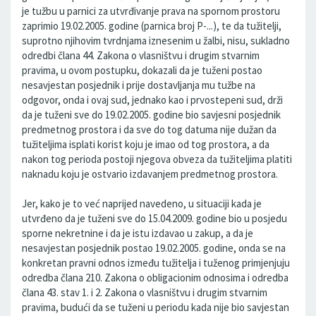
je tužbu u parnici za utvrđivanje prava na spornom prostoru
zaprimio 19.02.2005. godine (parnica broj P-...), te da tužitelji,
suprotno njihovim tvrdnjama iznesenim u žalbi, nisu, sukladno
odredbi člana 44. Zakona o vlasništvu i drugim stvarnim
pravima, u ovom postupku, dokazali da je tuženi postao
nesavjestan posjednik i prije dostavljanja mu tužbe na
odgovor, onda i ovaj sud, jednako kao i prvostepeni sud, drži
da je tuženi sve do 19.02.2005. godine bio savjesni posjednik
predmetnog prostora i da sve do tog datuma nije dužan da
tužiteljima isplati korist koju je imao od tog prostora, a da
nakon tog perioda postoji njegova obveza da tužiteljima platiti
naknadu koju je ostvario izdavanjem predmetnog prostora.
Jer, kako je to već naprijed navedeno, u situaciji kada je
utvrđeno da je tuženi sve do 15.04.2009. godine bio u posjedu
sporne nekretnine i da je istu izdavao u zakup, a da je
nesavjestan posjednik postao 19.02.2005. godine, onda se na
konkretan pravni odnos između tužitelja i tuženog primjenjuju
odredba člana 210. Zakona o obligacionim odnosima i odredba
člana 43. stav 1. i 2. Zakona o vlasništvu i drugim stvarnim
pravima, budući da se tuženi u periodu kada nije bio savjestan