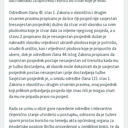
dati naknadu za upotrebu i koristi od stvari koje je imao.
Odredbom člana 43. stav 1. Zakona o vlasništvu i drugim
stvarnim pravima propisano je da lice čiji posjed nije savjestan
(nesavjestan posjednik) dužno da stvar vrati vlasniku sa svim
plodovima koje je stvar dala za vrijeme njegovog posjeda, a u
stavu 2. propisano da je nesavjestan posjednik dužan je
naknaditi vlasniku vrijednost ubranih plodova koje je potrošio,
otuđio ili uništio, kao i vrijednost plodova koje je propustio da
ubere, dok je odredbom člana 44. istog Zakona propisano da
savjestan posjednik postaje nesavjestan od trenutka kada mu
je tužba dostavljena, ali vlasnik može dokazivati da je savjestan
posjednik postao nesavjestan i prije dostavljanja tužbe.
Savjestan posjednik je, u smislu odredbe člana 115. stav 1.
Zakona o vlasništvu i drugim stvarnim pravima, onaj posjednik
koji prilikom pribavljanja posjeda nije znao niti je mogao znati
da mu ne pripada pravo na posjed.
Kada se uzmu u obzir gore navedene odredbe i relevantno
činjenično stanje utvrđeno u postupku, odnosno da je tuženi
sporni prostor koristio na temelju akta općinskog organa za
geodetske poslove Brčko provedenog u zemljišnoj knjizi, te da