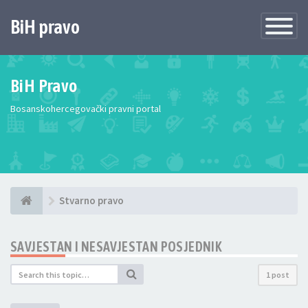
BiH pravo
Toggle
Navigatio
BiH Pravo
Bosanskohercegovački pravni portal
Stvarno pravo
SAVJESTAN I NESAVJESTAN POSJEDNIK
1 post