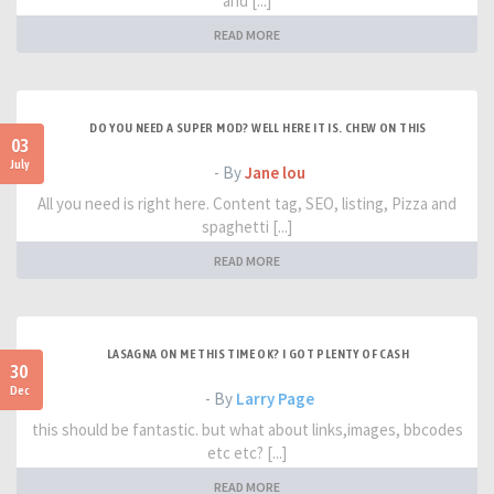
and [...]
READ MORE
DO YOU NEED A SUPER MOD? WELL HERE IT IS. CHEW ON THIS
03
July
- By
Jane lou
All you need is right here. Content tag, SEO, listing, Pizza and
spaghetti [...]
READ MORE
LASAGNA ON ME THIS TIME OK? I GOT PLENTY OF CASH
30
Dec
- By
Larry Page
this should be fantastic. but what about links,images, bbcodes
etc etc? [...]
READ MORE