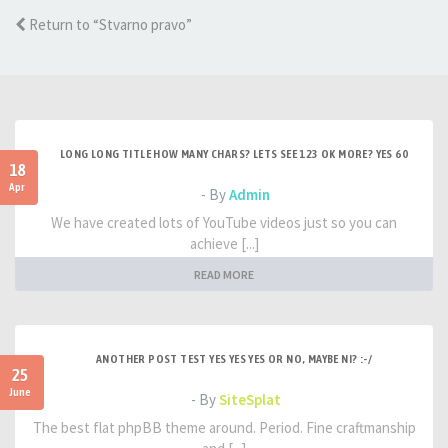
Return to “Stvarno pravo”
LONG LONG TITLE HOW MANY CHARS? LETS SEE 123 OK MORE? YES 60
18
Apr
- By
Admin
We have created lots of YouTube videos just so you can
achieve [...]
READ MORE
ANOTHER POST TEST YES YES YES OR NO, MAYBE NI? :-/
25
June
- By
SiteSplat
The best flat phpBB theme around. Period. Fine craftmanship