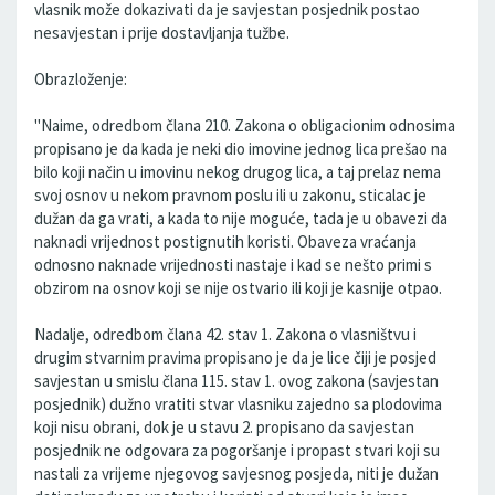
vlasnik može dokazivati da je savjestan posjednik postao
nesavjestan i prije dostavljanja tužbe.
Obrazloženje:
"Naime, odredbom člana 210. Zakona o obligacionim odnosima
propisano je da kada je neki dio imovine jednog lica prešao na
bilo koji način u imovinu nekog drugog lica, a taj prelaz nema
svoj osnov u nekom pravnom poslu ili u zakonu, sticalac je
dužan da ga vrati, a kada to nije moguće, tada je u obavezi da
naknadi vrijednost postignutih koristi. Obaveza vraćanja
odnosno naknade vrijednosti nastaje i kad se nešto primi s
obzirom na osnov koji se nije ostvario ili koji je kasnije otpao.
Nadalje, odredbom člana 42. stav 1. Zakona o vlasništvu i
drugim stvarnim pravima propisano je da je lice čiji je posjed
savjestan u smislu člana 115. stav 1. ovog zakona (savjestan
posjednik) dužno vratiti stvar vlasniku zajedno sa plodovima
koji nisu obrani, dok je u stavu 2. propisano da savjestan
posjednik ne odgovara za pogoršanje i propast stvari koji su
nastali za vrijeme njegovog savjesnog posjeda, niti je dužan