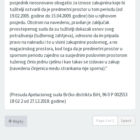
posjednik neosnovano obogatio za iznose zakupnina koje bi
tužitelji ostvarili da je predmetni prostor u tom periodu (od
19.02.2005. godine do 15.04.2009. godine) bio u njihovom
posjedu. Obzirom na navedeno, pravilan je zaključak
prvostepenog suda da su tužitelji dokazali osnov svog
potraživanja (tužbenog zahtjeva), odnosno da im pripada
pravo na naknadu i to u visini zakupnine poslovnog, a ne
magacinskog prostora, kod toga da je predmetni prostor u
spornom periodu zajedno sa susjednim poslovnim prostorom
tuženog činio jednu cjelinu i kao takav se izdavao u zakup
(navedena činjenica među strankama nije sporna)."
(Presuda Apelacionog suda Brčko distrikta BiH, 96 0 P 002553
18 Gž 2 od 27.12.2018. godine)
Page
1
of
1
1 post
Reply