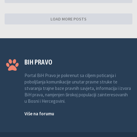
LOAD MORE POSTS
BIH PRAVO
Portal BiH Pravo je pokrenut sa ciljem poticanja i
poboljšanja komunikacije unutar pravne struke te
stvaranja trajne baze pravnih savjeta, informacija i izvora
BiH prava, namjenjen širokoj populaciji zainteresovanih
u Bosni i Hercegovini.
Više na forumu