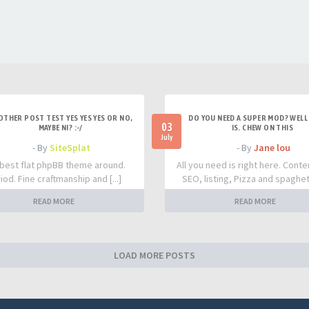
OTHER POST TEST YES YES YES OR NO,
DO YOU NEED A SUPER MOD? WELL 
03
MAYBE NI? :-/
IS. CHEW ON THIS
July
- By
SiteSplat
- By
Jane lou
best flat phpBB theme around.
All you need is right here. Conte
iod. Fine craftmanship and [...]
SEO, listing, Pizza and spaghetti
READ MORE
READ MORE
LOAD MORE POSTS