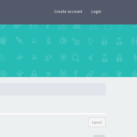
×
Create account
Login
1 post