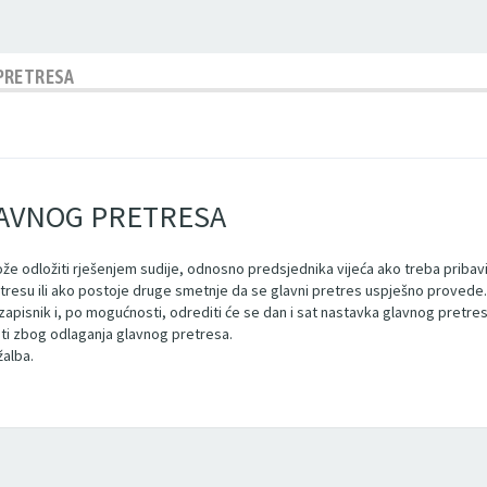
PRETRESA
LAVNOG PRETRESA
 može odložiti rješenjem sudije, odnosno predsjednika vijeća ako treba pribav
tresu ili ako postoje druge smetnje da se glavni pretres uspješno provede.
u zapisnik i, po mogućnosti, odrediti će se dan i sat nastavka glavnog pretr
titi zbog odlaganja glavnog pretresa.
žalba.