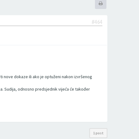
#464
iti nove dokaze ili ako je optuženi nakon izvršenog
esa. Sudija, odnosno predsjednik vijeća će također
1 post