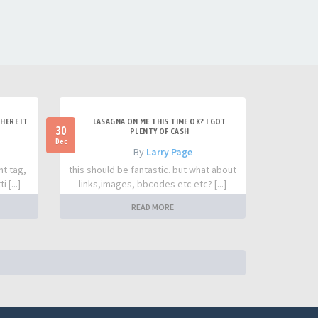
HERE IT
LASAGNA ON ME THIS TIME OK? I GOT
30
PLENTY OF CASH
Dec
- By
Larry Page
nt tag,
this should be fantastic. but what about
 [...]
links,images, bbcodes etc etc? [...]
READ MORE