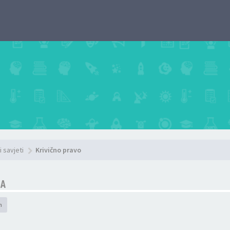
i savjeti
Krivično pravo
SA
h