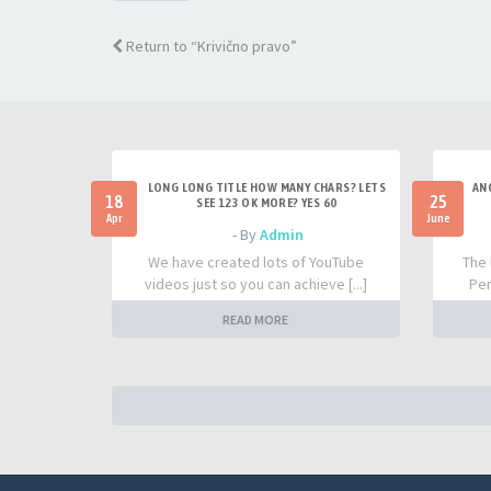
Return to “Krivično pravo”
LONG LONG TITLE HOW MANY CHARS? LETS
AN
18
25
SEE 123 OK MORE? YES 60
Apr
June
- By
Admin
We have created lots of YouTube
The 
videos just so you can achieve [...]
Per
READ MORE