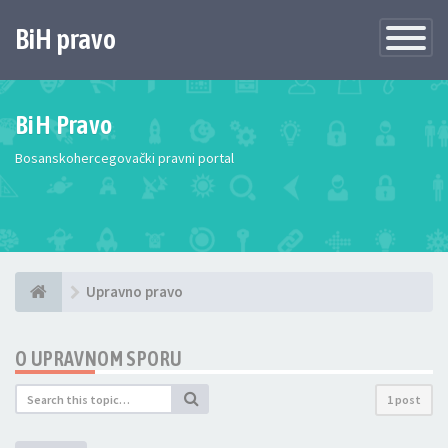
BiH pravo
Toggle
Navigatio
BiH Pravo
Bosanskohercegovački pravni portal
Upravno pravo
O UPRAVNOM SPORU
1 post