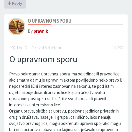
Reply
O UPRAVNOM SPORU
By
pravnik
-
Thu Oct 27, 2016 4:44 pm
#1280
O upravnom sporu
Pravo pokretanja upravnog spora ima pojedinac ili pravno lice
ako smatra da mu je upravnim aktom povrijeđeno neko pravo ili
neposredni lični interes zasnovan na zakonu, te pod istim
uvjetima pojedinac ili pravno lice koji su učestvovali u
upravnom postupku radi zaštite svojih prava ili pravnih
interesa (zainteresirano lice).
Organ uprave, služba za upravu, poslovna jedinica privrednih i
drugih društava, naselje ili grupa lica i slično, iako nemaju
svojstvo pravnog lica, mogu pokrenuti upravni spor ako mogu
biti nosioci prava i obaveza o kojima se rješavalo u upravnom