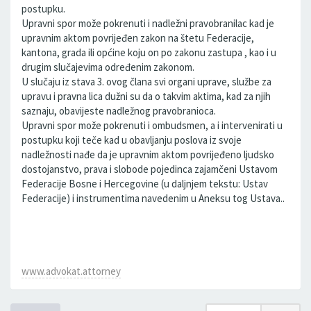
postupku.
Upravni spor može pokrenuti i nadležni pravobranilac kad je
upravnim aktom povrijeđen zakon na štetu Federacije,
kantona, grada ili općine koju on po zakonu zastupa , kao i u
drugim slučajevima određenim zakonom.
U slučaju iz stava 3. ovog člana svi organi uprave, službe za
upravu i pravna lica dužni su da o takvim aktima, kad za njih
saznaju, obavijeste nadležnog pravobranioca.
Upravni spor može pokrenuti i ombudsmen, a i intervenirati u
postupku koji teče kad u obavljanju poslova iz svoje
nadležnosti nađe da je upravnim aktom povrijeđeno ljudsko
dostojanstvo, prava i slobode pojedinca zajamčeni Ustavom
Federacije Bosne i Hercegovine (u daljnjem tekstu: Ustav
Federacije) i instrumentima navedenim u Aneksu tog Ustava..
www.advokat.attorney