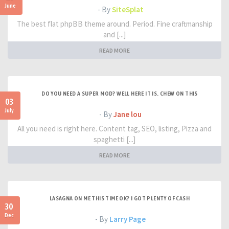
June
- By
SiteSplat
The best flat phpBB theme around. Period. Fine craftmanship
and [...]
READ MORE
DO YOU NEED A SUPER MOD? WELL HERE IT IS. CHEW ON THIS
03
July
- By
Jane lou
All you need is right here. Content tag, SEO, listing, Pizza and
spaghetti [...]
READ MORE
LASAGNA ON ME THIS TIME OK? I GOT PLENTY OF CASH
30
Dec
- By
Larry Page