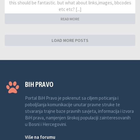
this should be fantastic. but what about links,images, bbcodes
etc etc? [...]
READ MORE
LOAD MORE POSTS
BIH PRAVO
Portal BiH Pravo je pokrenut sa ciljem poticanja i
poboljšanja komunikacije unutar pravne struke te
stvaranja trajne baze pravnih savjeta, informacija i izvora
BiH prava, namjenjen širokoj populaciji zainteresovanih
u Bosni i Hercegovini.
Više na forumu