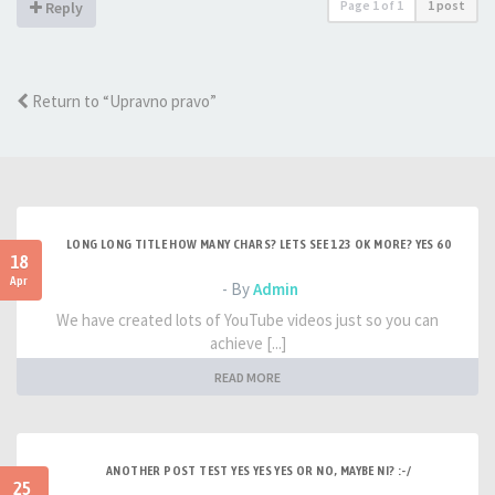
Page
1
of
1
1 post
Reply
Return to “Upravno pravo”
LONG LONG TITLE HOW MANY CHARS? LETS SEE 123 OK MORE? YES 60
18
Apr
- By
Admin
We have created lots of YouTube videos just so you can
achieve [...]
READ MORE
ANOTHER POST TEST YES YES YES OR NO, MAYBE NI? :-/
25