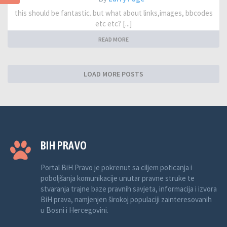
this should be fantastic. but what about links,images, bbcodes
etc etc? [...]
READ MORE
LOAD MORE POSTS
BIH PRAVO
Portal BiH Pravo je pokrenut sa ciljem poticanja i
poboljšanja komunikacije unutar pravne struke te
stvaranja trajne baze pravnih savjeta, informacija i izvora
BiH prava, namjenjen širokoj populaciji zainteresovanih
u Bosni i Hercegovini.