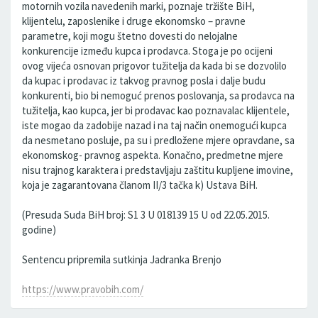
motornih vozila navedenih marki, poznaje tržište BiH,
klijentelu, zaposlenike i druge ekonomsko – pravne
parametre, koji mogu štetno dovesti do nelojalne
konkurencije između kupca i prodavca. Stoga je po ocijeni
ovog vijeća osnovan prigovor tužitelja da kada bi se dozvolilo
da kupac i prodavac iz takvog pravnog posla i dalje budu
konkurenti, bio bi nemoguć prenos poslovanja, sa prodavca na
tužitelja, kao kupca, jer bi prodavac kao poznavalac klijentele,
iste mogao da zadobije nazad i na taj način onemogući kupca
da nesmetano posluje, pa su i predložene mjere opravdane, sa
ekonomskog- pravnog aspekta. Konačno, predmetne mjere
nisu trajnog karaktera i predstavljaju zaštitu kupljene imovine,
koja je zagarantovana članom II/3 tačka k) Ustava BiH.
(Presuda Suda BiH broj: S1 3 U 018139 15 U od 22.05.2015.
godine)
Sentencu pripremila sutkinja Jadranka Brenjo
https://www.pravobih.com/