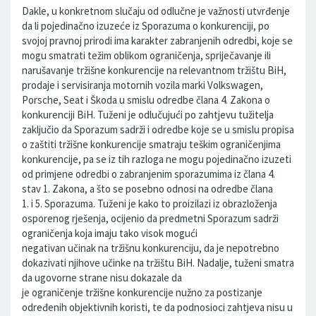
Dakle, u konkretnom slučaju od odlučne je važnosti utvrđenje
da li pojedinačno izuzeće iz Sporazuma o konkurenciji, po
svojoj pravnoj prirodi ima karakter zabranjenih odredbi, koje se
mogu smatrati težim oblikom ograničenja, spriječavanje ili
narušavanje tržišne konkurencije na relevantnom tržištu BiH,
prodaje i servisiranja motornih vozila marki Volkswagen,
Porsche, Seat i Škoda u smislu odredbe člana 4. Zakona o
konkurenciji BiH. Tuženi je odlučujući po zahtjevu tužitelja
zaključio da Sporazum sadrži i odredbe koje se u smislu propisa
o zaštiti tržišne konkurencije smatraju teškim ograničenjima
konkurencije, pa se iz tih razloga ne mogu pojedinačno izuzeti
od primjene odredbi o zabranjenim sporazumima iz člana 4.
stav 1. Zakona, a što se posebno odnosi na odredbe člana
1. i 5. Sporazuma. Tuženi je kako to proizilazi iz obrazloženja
osporenog rješenja, ocijenio da predmetni Sporazum sadrži
ograničenja koja imaju tako visok mogući
negativan učinak na tržišnu konkurenciju, da je nepotrebno
dokazivati njihove učinke na tržištu BiH. Nadalje, tuženi smatra
da ugovorne strane nisu dokazale da
je ograničenje tržišne konkurencije nužno za postizanje
određenih objektivnih koristi, te da podnosioci zahtjeva nisu u