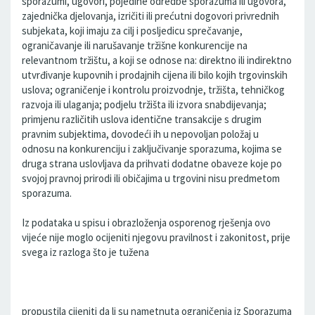
sporazumi, ugovori, pojedine odredbe sporazuma ili ugovora,
zajednička djelovanja, izričiti ili prećutni dogovori privrednih
subjekata, koji imaju za cilj i posljedicu sprečavanje,
ograničavanje ili narušavanje tržišne konkurencije na
relevantnom tržištu, a koji se odnose na: direktno ili indirektno
utvrđivanje kupovnih i prodajnih cijena ili bilo kojih trgovinskih
uslova; ograničenje i kontrolu proizvodnje, tržišta, tehničkog
razvoja ili ulaganja; podjelu tržišta ili izvora snabdijevanja;
primjenu različitih uslova identične transakcije s drugim
pravnim subjektima, dovodeći ih u nepovoljan položaj u
odnosu na konkurenciju i zaključivanje sporazuma, kojima se
druga strana uslovljava da prihvati dodatne obaveze koje po
svojoj pravnoj prirodi ili običajima u trgovini nisu predmetom
sporazuma.
Iz podataka u spisu i obrazloženja osporenog rješenja ovo
vijeće nije moglo ocijeniti njegovu pravilnost i zakonitost, prije
svega iz razloga što je tužena
propustila cijeniti da li su nametnuta ograničenja iz Sporazuma