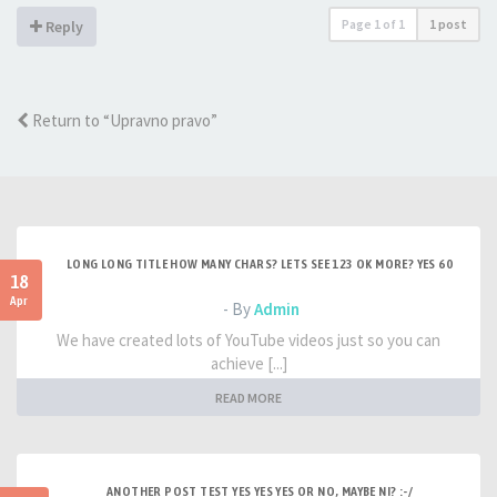
Page
1
of
1
1 post
Reply
Return to “Upravno pravo”
LONG LONG TITLE HOW MANY CHARS? LETS SEE 123 OK MORE? YES 60
18
Apr
- By
Admin
We have created lots of YouTube videos just so you can
achieve [...]
READ MORE
ANOTHER POST TEST YES YES YES OR NO, MAYBE NI? :-/