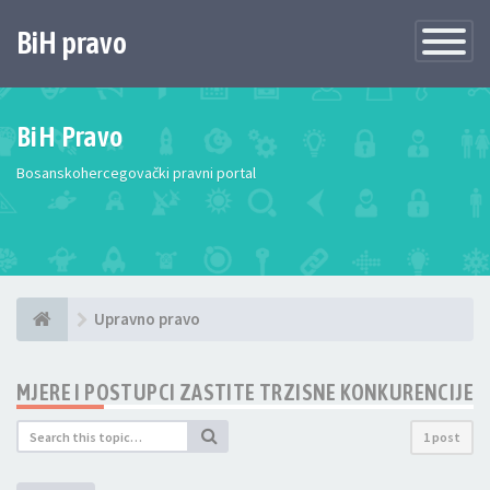
BiH pravo
Toggle
Navigatio
BiH Pravo
Bosanskohercegovački pravni portal
Upravno pravo
MJERE I POSTUPCI ZASTITE TRZISNE KONKURENCIJE
1 post