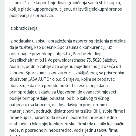
sa onim što je kupio. Pojedina ograničenja samo štite kupca,
koji je platio kupoprodajnu cijenu, da izvrši cjelokupni prenos
poslovanja sa prodavca.
Iz obrazloženja:
Iz podataka u spisu i obrazloženja osporenog rješenja proizilazi
da je tužitelj, kao učesnik Sporazuma o konkurenciji, uz
pristupanje privrednog subjekta „Porche Holding
Gesellschaft“ m.b.H. Vogelweiderstrasse 75, 5020 Salzbur,
Austrija, podnio zahtjev za ocijenu pojedinačnog izuzeća od
zabrane Sporazuma o konkurenciji, zaključenog sa privrednim
društvom „ASA AUTO“ d.o.o. Sarajevo, kojim se prodavac
obavezuje da će u periodu od šest mjeseci prije dana
primopredaje u skladu sa Ugovorom do dvanaest mjeseci
poslije primopredaje, odustati od bilo kakvog tržišnog
natjecanja sa kupcem, na dosadašnjem prostornom i
materijalnom, području djelatnosti na tržištu BiH, svoje firme i
firme kupca, naročito da neće ni posredno ni neposredno
imati udio u bilo kojoj konkurentskoj firmi i da na bilo koji način
neće, ni posredno ni neposredno, voditi jednu takvu firmu.