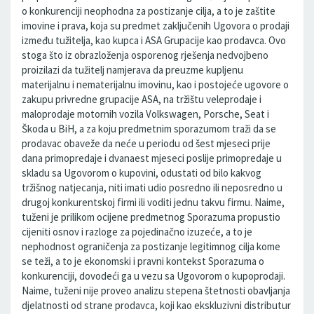
o konkurenciji neophodna za postizanje cilja, a to je zaštite
imovine i prava, koja su predmet zaključenih Ugovora o prodaji
između tužitelja, kao kupca i ASA Grupacije kao prodavca. Ovo
stoga što iz obrazloženja osporenog rješenja nedvojbeno
proizilazi da tužitelj namjerava da preuzme kupljenu
materijalnu i nematerijalnu imovinu, kao i postojeće ugovore o
zakupu privredne grupacije ASA, na tržištu veleprodaje i
maloprodaje motornih vozila Volkswagen, Porsche, Seat i
Škoda u BiH, a za koju predmetnim sporazumom traži da se
prodavac obaveže da neće u periodu od šest mjeseci prije
dana primopredaje i dvanaest mjeseci poslije primopredaje u
skladu sa Ugovorom o kupovini, odustati od bilo kakvog
tržišnog natjecanja, niti imati udio posredno ili neposredno u
drugoj konkurentskoj firmi ili voditi jednu takvu firmu. Naime,
tuženi je prilikom ocijene predmetnog Sporazuma propustio
cijeniti osnov i razloge za pojedinačno izuzeće, a to je
nephodnost ograničenja za postizanje legitimnog cilja kome
se teži, a to je ekonomski i pravni kontekst Sporazuma o
konkurenciji, dovodeći ga u vezu sa Ugovorom o kupoprodaji.
Naime, tuženi nije proveo analizu stepena štetnosti obavljanja
djelatnosti od strane prodavca, koji kao ekskluzivni distributur