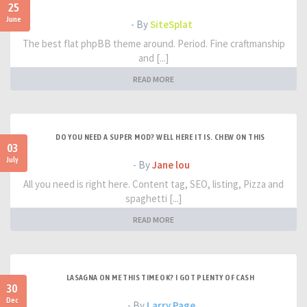
25
June
- By
SiteSplat
The best flat phpBB theme around. Period. Fine craftmanship
and [...]
READ MORE
DO YOU NEED A SUPER MOD? WELL HERE IT IS. CHEW ON THIS
03
July
- By
Jane lou
All you need is right here. Content tag, SEO, listing, Pizza and
spaghetti [...]
READ MORE
LASAGNA ON ME THIS TIME OK? I GOT PLENTY OF CASH
30
Dec
- By
Larry Page