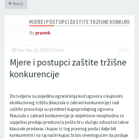
Reply
MJERE I POSTUPCI ZASTITE TRZISNE KONKURENCI
By
pravnik
-
Sun Mar 24, 2019 5:56 pm
#3135
Mjere i postupci zaštite tržišne
konkurencije
Dozvoljena su pojedina ograničenja kod ugovora o kupovini
ekskluzivnog tržišta (klauzula o zabrani konkurencije) radi
zaštite prava koja su predmet kupoprodajnog ugovora.
Klauzula o zabrani konkurencije je objektivno neophodna za
uspješnu prodaju preduzeća pošto bi u slučaju odsustva takve
klauzule prodavac i kupac iz tog pravnog posla i dalje bili
konkurentni i na taj način kupac bi bio onemogućen da posluje