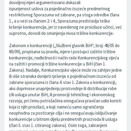
dovoljnoj mjeri argumentovano dokazali
ispunjenost uslova za pojedinačno izuzeće predmetnog
restriktivnog Sporazuma od zabrane, pa stoga odredbe člana
1., a u vezi sa članom 2. i 4., Sporazuma predstavlja teško
kršenje konkurencije, jer iz navedenog ne proizilaze učinci, već
suprotno, dovodi do smanjenja nivoa tržišne konkurencije.
Zakonom o konkurenciji („Službeni glasnik BiH“, broj: 48/05 do
80/09), propisana su pravila, mjere i postupci zaštite tržišne
konkurencije, nadležnosti i način rada Konkurencijskog vijeća
na zaštiti i promociji tržišne konkurencije u BiH (član 1.
Zakona). Nadalje, Konkurencijsko vijeće može na zahtjev jedne
ili više stranaka donijeti rješenje o pojedinačnom izuzeću od
zabrane sporazuma iz člana 4. stav 1. Zakona o konkurenciji,
ako doprinose unaprijeđenju proizvodnje ili distribucije robe
i/ili usluga unutar BiH, ili promociji tehničkog i ekonomskog
razvoja, pri čemu potrošačima omogućava pravičan udio koristi
koja iz njih proizilazi, a koji: nameću samo ograničenja
neophodna za postizanje cilja i ne omogućavaju isključivanje
konkurencije u bitnom dijelu predmetnih proizvoda ili usluga
(član 5. stav 1. citiranog zakona). Osim toga, zabranjeni