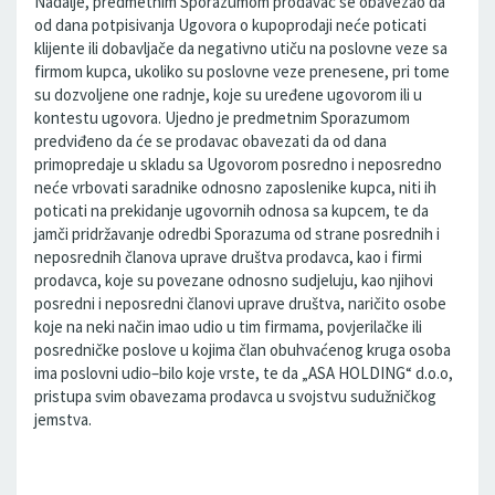
Nadalje, predmetnim Sporazumom prodavac se obavezao da
od dana potpisivanja Ugovora o kupoprodaji neće poticati
klijente ili dobavljače da negativno utiču na poslovne veze sa
firmom kupca, ukoliko su poslovne veze prenesene, pri tome
su dozvoljene one radnje, koje su uređene ugovorom ili u
kontestu ugovora. Ujedno je predmetnim Sporazumom
predviđeno da će se prodavac obavezati da od dana
primopredaje u skladu sa Ugovorom posredno i neposredno
neće vrbovati saradnike odnosno zaposlenike kupca, niti ih
poticati na prekidanje ugovornih odnosa sa kupcem, te da
jamči pridržavanje odredbi Sporazuma od strane posrednih i
neposrednih članova uprave društva prodavca, kao i firmi
prodavca, koje su povezane odnosno sudjeluju, kao njihovi
posredni i neposredni članovi uprave društva, naričito osobe
koje na neki način imao udio u tim firmama, povjerilačke ili
posredničke poslove u kojima član obuhvaćenog kruga osoba
ima poslovni udio–bilo koje vrste, te da „ASA HOLDING“ d.o.o,
pristupa svim obavezama prodavca u svojstvu sudužničkog
jemstva.