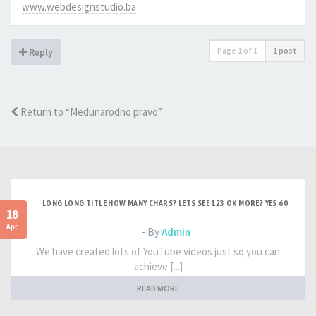
www.webdesignstudio.ba
Page
1
of
1
1 post
Reply
Return to “Medunarodno pravo”
LONG LONG TITLE HOW MANY CHARS? LETS SEE 123 OK MORE? YES 60
18
Apr
- By
Admin
We have created lots of YouTube videos just so you can
achieve [...]
READ MORE