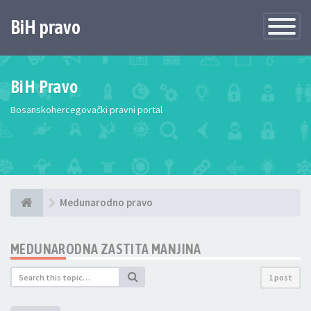
BiH pravo
Toggle
Navigatio
BiH Pravo
Bosanskohercegovački pravni portal
Medunarodno pravo
MEDUNARODNA ZASTITA MANJINA
1 post