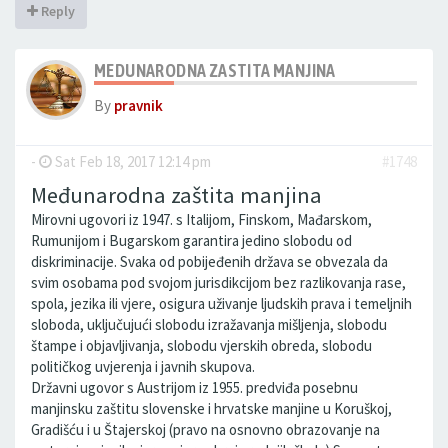
Reply
MEDUNARODNA ZASTITA MANJINA
By
pravnik
-
Sat Feb 18, 2017 12:14 pm
#1748
Međunarodna zaštita manjina
Mirovni ugovori iz 1947. s Italijom, Finskom, Mađarskom,
Rumunijom i Bugarskom garantira jedino slobodu od
diskriminacije. Svaka od pobijeđenih država se obvezala da
svim osobama pod svojom jurisdikcijom bez razlikovanja rase,
spola, jezika ili vjere, osigura uživanje ljudskih prava i temeljnih
sloboda, uključujući slobodu izražavanja mišljenja, slobodu
štampe i objavljivanja, slobodu vjerskih obreda, slobodu
političkog uvjerenja i javnih skupova.
Državni ugovor s Austrijom iz 1955. predviđa posebnu
manjinsku zaštitu slovenske i hrvatske manjine u Koruškoj,
Gradišću i u Štajerskoj (pravo na osnovno obrazovanje na