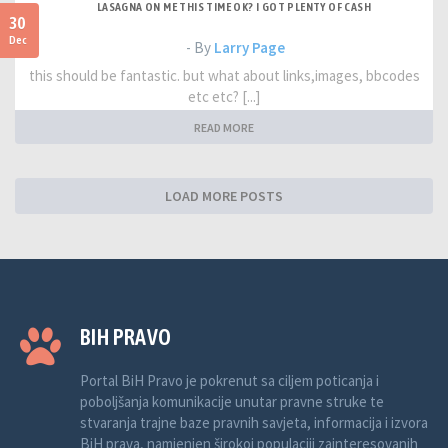
LASAGNA ON ME THIS TIME OK? I GOT PLENTY OF CASH
30
Dec
- By
Larry Page
this should be fantastic. but what about links,images, bbcodes
etc etc? [...]
READ MORE
LOAD MORE POSTS
BIH PRAVO
Portal BiH Pravo je pokrenut sa ciljem poticanja i
poboljšanja komunikacije unutar pravne struke te
stvaranja trajne baze pravnih savjeta, informacija i izvora
BiH prava, namjenjen širokoj populaciji zainteresovanih