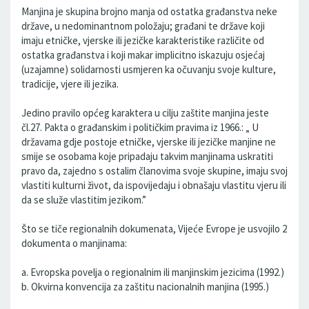
Manjina je skupina brojno manja od ostatka građanstva neke
države, u nedominantnom položaju; građani te države koji
imaju etničke, vjerske ili jezičke karakteristike različite od
ostatka građanstva i koji makar implicitno iskazuju osjećaj
(uzajamne) solidarnosti usmjeren ka očuvanju svoje kulture,
tradicije, vjere ili jezika.
Jedino pravilo općeg karaktera u cilju zaštite manjina jeste
čl.27. Pakta o građanskim i političkim pravima iz 1966.: „ U
državama gdje postoje etničke, vjerske ili jezičke manjine ne
smije se osobama koje pripadaju takvim manjinama uskratiti
pravo da, zajedno s ostalim članovima svoje skupine, imaju svoj
vlastiti kulturni život, da ispovijedaju i obnašaju vlastitu vjeru ili
da se služe vlastitim jezikom.”
Što se tiče regionalnih dokumenata, Vijeće Evrope je usvojilo 2
dokumenta o manjinama:
a. Evropska povelja o regionalnim ili manjinskim jezicima (1992.)
b. Okvirna konvencija za zaštitu nacionalnih manjina (1995.)