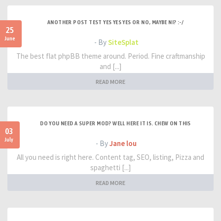
ANOTHER POST TEST YES YES YES OR NO, MAYBE NI? :-/
25
June
- By
SiteSplat
The best flat phpBB theme around. Period. Fine craftmanship
and [...]
READ MORE
DO YOU NEED A SUPER MOD? WELL HERE IT IS. CHEW ON THIS
03
July
- By
Jane lou
All you need is right here. Content tag, SEO, listing, Pizza and
spaghetti [...]
READ MORE