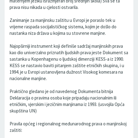
maternjem jeziku israzmjeran broj srednjih škola) Sva se ta
prava nisu nikada u cjelosti ostvarila.
Zanimanje za manjinsku zaštitu u Evropi je poraslo tek u
vrijeme raspada socijalističkog sistema, kojim je došlo do
nastanka niza država u kojima su stovrene manjine.
Najopširniji instrument koji definiše sadržaj manjinskih prava
kao dio univerzalno priznatih ljudskih prava jeste Dokument sa
sastanka u Kopenhagenu o ljudskoj dimenziji KESS-a iz 1990.
KESS se nastavio baviti pitanjem zaštite etničkih skupina, i u
1994. je u Evropi ustanovljena dužnost Visokog komesara na
nacionalne manjine.
Praktično gledano je od navedenog Dokumenta bitnija
Deklaracija o pravima osoba koje pripadaju nacionalnim ili
etničkim, vjerskim i jezičnim manjinama iz 1993. (usvojila Opća
skupština UN)
Pravila općeg i regionalnog međunarodnog prava o manjinskoj
zaštiti: