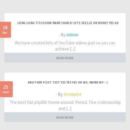
LONG LONG TITLE HOW MANY CHARS? LETS SEE 123 OK MORE? YES 60
18
Apr
- By
Admin
We have created lots of YouTube videos just so you can
achieve [...]
READ MORE
ANOTHER POST TEST YES YES YES OR NO, MAYBE NI? :-/
25
June
- By
SiteSplat
The best flat phpBB theme around. Period. Fine craftmanship
and [...]
READ MORE