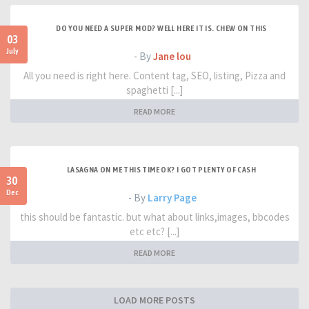
DO YOU NEED A SUPER MOD? WELL HERE IT IS. CHEW ON THIS
03
July
- By
Jane lou
All you need is right here. Content tag, SEO, listing, Pizza and
spaghetti [...]
READ MORE
LASAGNA ON ME THIS TIME OK? I GOT PLENTY OF CASH
30
Dec
- By
Larry Page
this should be fantastic. but what about links,images, bbcodes
etc etc? [...]
READ MORE
LOAD MORE POSTS