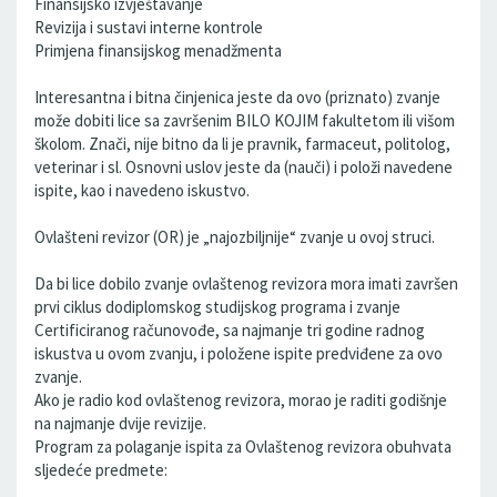
Finansijsko izvještavanje
Revizija i sustavi interne kontrole
Primjena finansijskog menadžmenta
Interesantna i bitna činjenica jeste da ovo (priznato) zvanje
može dobiti lice sa završenim BILO KOJIM fakultetom ili višom
školom. Znači, nije bitno da li je pravnik, farmaceut, politolog,
veterinar i sl. Osnovni uslov jeste da (nauči) i položi navedene
ispite, kao i navedeno iskustvo.
Ovlašteni revizor (OR) je „najozbiljnije“ zvanje u ovoj struci.
Da bi lice dobilo zvanje ovlaštenog revizora mora imati završen
prvi ciklus dodiplomskog studijskog programa i zvanje
Certificiranog računovođe, sa najmanje tri godine radnog
iskustva u ovom zvanju, i položene ispite predviđene za ovo
zvanje.
Ako je radio kod ovlaštenog revizora, morao je raditi godišnje
na najmanje dvije revizije.
Program za polaganje ispita za Ovlaštenog revizora obuhvata
sljedeće predmete: