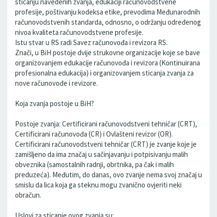
sticanju navedenih zvanja, edukaciji računovodstvene
profesije, poštivanju kodeksa etike, prevodima Međunarodnih
računovodstvenih standarda, odnosno, o održanju određenog
nivoa kvaliteta računovodstvene profesije.
Istu stvar u RS radi Savez računovođa i revizora RS.
Znači, u BiH postoje dvije strukovne organizacije koje se bave
organizovanjem edukacije računovođa i revizora (Kontinuirana
profesionalna edukacija) i organizovanjem sticanja zvanja za
nove računovođe i revizore.
Koja zvanja postoje u BiH?
Postoje zvanja: Certificirani računovodstveni tehničar (CRT),
Certificirani računovođa (CR) i Ovlašteni revizor (OR).
Certificirani računovodstveni tehničar (CRT) je zvanje koje je
zamišljeno da ima značaj u sačinjavanju i potpisivanju malih
obveznika (samostalnih radnji, obrtnika, pa čak i malih
preduzeća). Međutim, do danas, ovo zvanje nema svoj značaj u
smislu da lica koja ga steknu mogu zvanično ovjeriti neki
obračun.
Uslovi za sticanje ovog zvanja su: