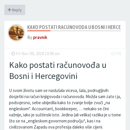
Reply
KAKO POSTATI RACUNOVODA U BOSNI I HERCEGOV
By
pravnik
-
Fri Nov 09, 2018 10:08 am
#2709
Kako postati računovođa u
Bosni i Hercegovini
U svom životu sam se naslušala viceva, šala, podrugljivih
dosjetki na račun knjigovođa i računovođa. Možda sam zato i ja,
podsvjesno, sebe ubijedila kako to zvanje bolje zvuči „na
engleskom“. Accountant, bookkeeper, … nekako se čini
važnije, iako je suštinski isto. Jedina (ali velika) razlika je u tome
što se na „engleskom govornom području“, kao i na
civilizovanom Zapadu ova profesija daleko više cijeni.