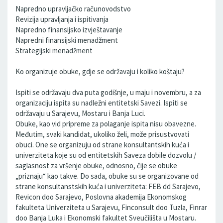
Napredno upravljačko računovodstvo
Revizija upravljanja i ispitivanja
Napredno finansijsko izvještavanje
Napredni finansijski menadžment
Strategijski menadžment
Ko organizuje obuke, gdje se održavaju i koliko koštaju?
Ispiti se održavaju dva puta godišnje, u maju i novembru, a za
organizaciju ispita su nadležni entitetski Savezi. Ispiti se
održavaju u Sarajevu, Mostaru i Banja Luci.
Obuke, kao vid pripreme za polaganje ispita nisu obavezne.
Međutim, svaki kandidat, ukoliko želi, može prisustvovati
obuci. One se organizuju od strane konsultantskih kuća i
univerziteta koje su od entitetskih Saveza dobile dozvolu /
saglasnost za vršenje obuke, odnosno, čije se obuke
„priznaju“ kao takve. Do sada, obuke su se organizovane od
strane konsultanstskih kuća i univerziteta: FEB dd Sarajevo,
Revicon doo Sarajevo, Poslovna akademija Ekonomskog
fakulteta Univerziteta u Sarajevu, Finconsult doo Tuzla, Finrar
doo Banja Luka i Ekonomski fakultet Sveučilišta u Mostaru.