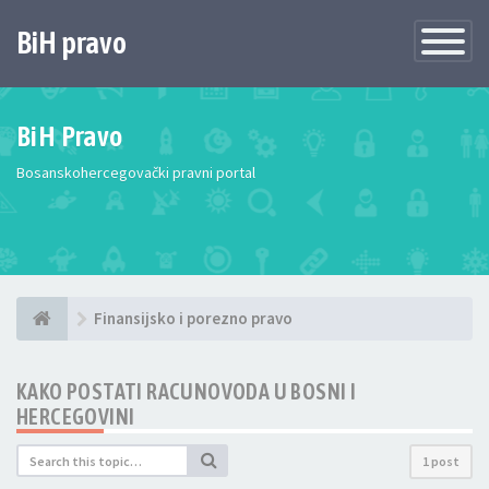
BiH pravo
Toggle
Navigatio
BiH Pravo
Bosanskohercegovački pravni portal
Finansijsko i porezno pravo
KAKO POSTATI RACUNOVODA U BOSNI I
HERCEGOVINI
1 post