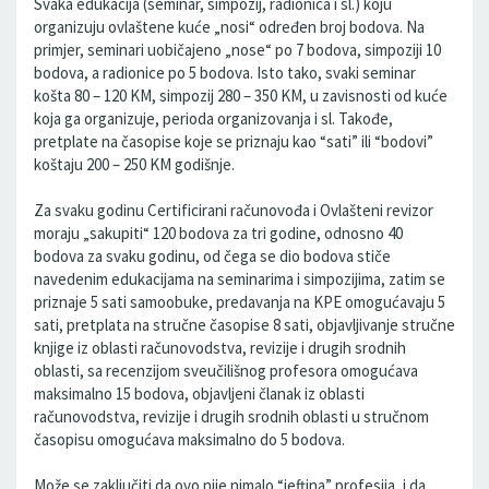
Svaka edukacija (seminar, simpozij, radionica i sl.) koju
organizuju ovlaštene kuće „nosi“ određen broj bodova. Na
primjer, seminari uobičajeno „nose“ po 7 bodova, simpoziji 10
bodova, a radionice po 5 bodova. Isto tako, svaki seminar
košta 80 – 120 KM, simpozij 280 – 350 KM, u zavisnosti od kuće
koja ga organizuje, perioda organizovanja i sl. Takođe,
pretplate na časopise koje se priznaju kao “sati” ili “bodovi”
koštaju 200 – 250 KM godišnje.
Za svaku godinu Certificirani računovođa i Ovlašteni revizor
moraju „sakupiti“ 120 bodova za tri godine, odnosno 40
bodova za svaku godinu, od čega se dio bodova stiče
navedenim edukacijama na seminarima i simpozijima, zatim se
priznaje 5 sati samoobuke, predavanja na KPE omogućavaju 5
sati, pretplata na stručne časopise 8 sati, objavljivanje stručne
knjige iz oblasti računovodstva, revizije i drugih srodnih
oblasti, sa recenzijom sveučilišnog profesora omogućava
maksimalno 15 bodova, objavljeni članak iz oblasti
računovodstva, revizije i drugih srodnih oblasti u stručnom
časopisu omogućava maksimalno do 5 bodova.
Može se zaključiti da ovo nije nimalo “jeftina” profesija, i da