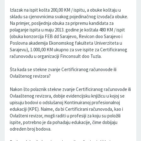
Izlazak na ispit košta 200,00 KM / ispitu, a obuke koštaju u
skladu sa cjenovnicima svakog pojedinačnog izvođača obuke.
Na primjer, posljednja obuka za pripremu kandidata za
polaganje ispita u maju 2013. godine je koštala 480 KM / ispit
(obuka konzorcija FEB dd Sarajevo, Revicon doo Sarajevo i
Poslovna akademija Ekonomskog fakulteta Univerziteta u
Sarajevu), 1.000,00 KM ukupno za sve ispite za Certificiranog
računovođu u organizaciji Finconsult doo Tuzla.
Šta kada se stekne zvanje Certificiranog računovođe ili
Ovlaštenog revizora?
Nakon što polaznik stekne zvanje Certificiranog računovođe ili
Ovlaaštenog revizora, dobije evidencijsku knjižicu u kojoj se
upisuju bodovi o odslušanoj Kontinuiranoj profesionalnoj
edukaciji (KPE). Naime, da bi Certificirani računovođa, kao i
Ovlašteni revizor, mogli raditi u profesiji za koju su položili
ispite, potrebno je da pohađaju edukacije, čime dobijaju
određen broj bodova.