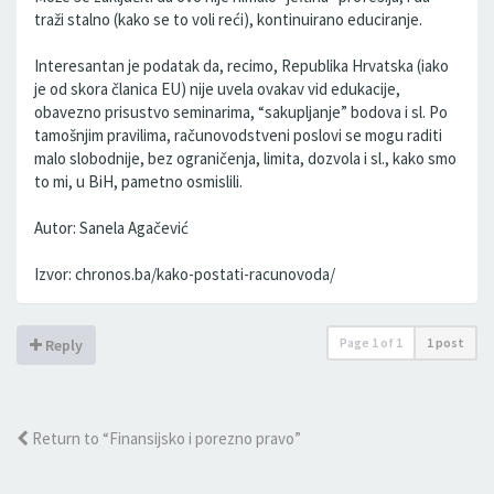
traži stalno (kako se to voli reći), kontinuirano educiranje.
Interesantan je podatak da, recimo, Republika Hrvatska (iako
je od skora članica EU) nije uvela ovakav vid edukacije,
obavezno prisustvo seminarima, “sakupljanje” bodova i sl. Po
tamošnjim pravilima, računovodstveni poslovi se mogu raditi
malo slobodnije, bez ograničenja, limita, dozvola i sl., kako smo
to mi, u BiH, pametno osmislili.
Autor: Sanela Agačević
Izvor: chronos.ba/kako-postati-racunovoda/
Page
1
of
1
1 post
Reply
Return to “Finansijsko i porezno pravo”