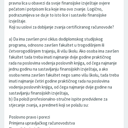
pravna lica u obavezi da svoje finansijske izvještaje ovjere
pečatom i potpisom lica koje ima ovo zvanje. Logično,
podrazumijeva se da je to isto lice i sastavilo finansijske
izvještaje.
Koji su uslovi za dobijanje zvanja certificiranog računovođe?
a) Da ima završen prvi ciklus dodiplomskog studijskog
programa, odnosno završen fakultet u trogodišnjem ili
četvorogodišnjem trajanju, ili višu školu. Ako osoba ima završen
fakultet tada treba imati najmanje dvije godine praktičnog
rada na poslovima vođenja poslovnih knjiga, od čega najmanje
jednu godinu na sastavljanju finansijskih izvještaja, a ako
osoba nema završen fakultet nego samo višu školu, tada treba
imati najmanje četiri godine praktičnog rada na poslovima
vođenja poslovnih knjiga, od čega najmanje dvije godine na
sastavljanju finansijskih izvještaja,
b) Da položi profesionalno-stručne ispite predviđene za
stjecanje zvanja, a predmeti koji se polažu su:
Poslovno pravo i porezi
Primjena upravljačkog računovodstva