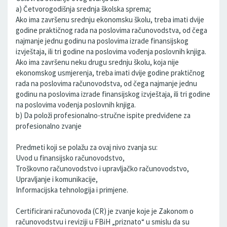
a) Četvorogodišnja srednja školska sprema;
Ako ima završenu srednju ekonomsku školu, treba imati dvije
godine praktičnog rada na poslovima računovodstva, od čega
najmanje jednu godinu na poslovima izrade finansijskog
izvještaja, ili tri godine na poslovima vođenja poslovnih knjiga.
Ako ima završenu neku drugu srednju školu, koja nije
ekonomskog usmjerenja, treba imati dvije godine praktičnog
rada na poslovima računovodstva, od čega najmanje jednu
godinu na poslovima izrade finansijskog izvještaja, ili tri godine
na poslovima vođenja poslovnih knjiga.
b) Da položi profesionalno-stručne ispite predviđene za
profesionalno zvanje
Predmeti koji se polažu za ovaj nivo zvanja su:
Uvod u finansijsko računovodstvo,
Troškovno računovodstvo i upravljačko računovodstvo,
Upravljanje i komunikacije,
Informacijska tehnologija i primjene.
Certificirani računovođa (CR) je zvanje koje je Zakonom o
računovodstvu i reviziji u FBiH „priznato“ u smislu da su