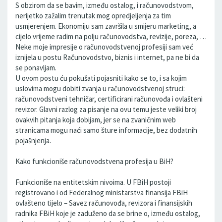
S obzirom da se bavim, između ostalog, i računovodstvom,
nerijetko zažalim trenutak mog opredjeljenja za tim
usmjerenjem. Ekonomiju sam završila u smijeru marketing, a
cijelo vrijeme radim na polju računovodstva, revizije, poreza, …
Neke moje impresije o računovodstvenoj profesiji sam već
iznijela u postu Računovodstvo, biznis i internet, pa ne bi da
se ponavljam.
U ovom postu ću pokušati pojasniti kako se to, i sa kojim
uslovima mogu dobiti zvanja u računovodstvenoj struci:
računovodstveni tehničar, certificirani računovođa i ovlašteni
revizor. Glavni razlog za pisanje na ovu temu jeste veliki broj
ovakvih pitanja koja dobijam, jer se na zvaničnim web
stranicama mogu naći samo šture informacije, bez dodatnih
pojašnjenja.
Kako funkcioniše računovodstvena profesija u BiH?
Funkcioniše na entitetskim nivoima. U FBiH postoji
registrovano i od Federalnog ministarstva finansija FBiH
ovlašteno tijelo – Savez računovođa, revizora i finansijskih
radnika FBiH koje je zaduženo da se brine o, između ostalog,