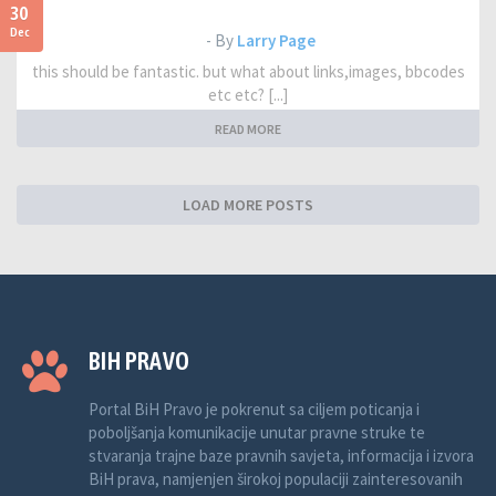
30
Dec
- By
Larry Page
this should be fantastic. but what about links,images, bbcodes
etc etc? [...]
READ MORE
LOAD MORE POSTS
BIH PRAVO
Portal BiH Pravo je pokrenut sa ciljem poticanja i
poboljšanja komunikacije unutar pravne struke te
stvaranja trajne baze pravnih savjeta, informacija i izvora
BiH prava, namjenjen širokoj populaciji zainteresovanih