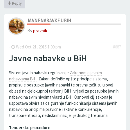
Reply
JAVNE NABAVKE U BIH
By
pravnik
-
Wed Oct 21, 2015 1:09 pm
#687
Javne nabavke u BiH
Sistem javnih nabavki regulisan je
Zakonom o javnim
nabavkama BiH
. Zakon definiše opšte principe sistema,
propisuje postupke javnih nabavki te pravnu zaštitu u ovoj
oblasti na cjelokupnoj teritoriji BiH i vrijedi za postupke javnih
nabavki na svim nivoima vlasti u BiH. Osnovni cilj zakona je
uspostava okvira za osiguranje funkcionisanja sistema javnih
nabavki na pricipima pravične i aktivne konkurencije,
transparentnosti, nediskriminacije i jednakog tretmana.
Tenderske procedure