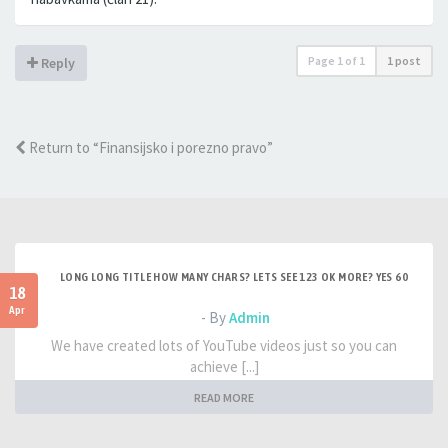
Page
1
of
1
1 post
Reply
Return to “Finansijsko i porezno pravo”
LONG LONG TITLE HOW MANY CHARS? LETS SEE 123 OK MORE? YES 60
18
Apr
- By
Admin
We have created lots of YouTube videos just so you can
achieve [...]
READ MORE