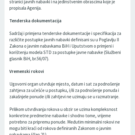
stranici javnih nabavki i na jedinstvenim obrascima koje je
propisala Agenija.
Tenderska dokumentacija
Sadržaj i primjena tenderske dokumentacije i specifikacija za
različite postupke javnih nabavki definisani su u Poglavlju II
Zakona o javnim nabavkama BiH i Uputstvom o primjeni i
korištenju modela STD za postupke javne nabavke (Službeni
glasnik BiH, br.56/07).
Vremenski rokovi
Ugovorni organ utvrđuje mjesto, datum i sat za podnošenje
zahtjeva za učešće u postupku, i/ili za podnošenje ponuda i
zakašnjele ponude i/ili zahtjevi ne uzimaju se u razmatranje.
Prilikom utvrđivanja rokova u obzir se uzima kompleksnost
konkretne predmetne nabavke i shodno tome, vrijeme
potrebno za pripremu ponude. Međutim minimalni rokovi ne
mogu biti kraći od rokova definiranih Zakonom o javnim
nabavkama (član 21).