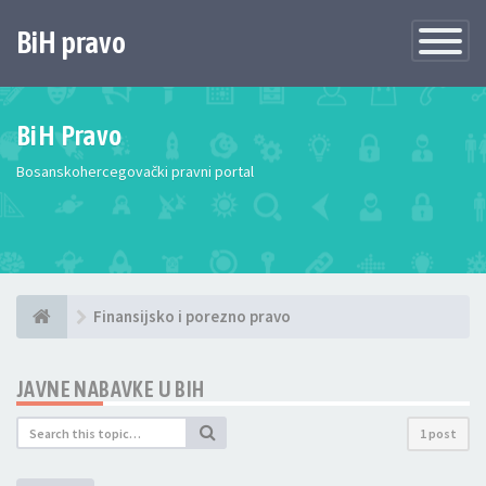
BiH pravo
Toggle
Navigatio
BiH Pravo
Bosanskohercegovački pravni portal
Finansijsko i porezno pravo
JAVNE NABAVKE U BIH
1 post