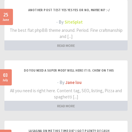
ANOTHER POST TEST YES YES YES OR NO, MAYBE NI? :-/
25
June
- By
SiteSplat
The best flat phpBB theme around. Period. Fine craftmanship
and [...]
READ MORE
DO YOU NEED A SUPER MOD? WELL HERE IT IS. CHEW ON THIS
03
July
- By
Jane lou
All you need is right here. Content tag, SEO, listing, Pizza and
spaghetti [...]
READ MORE
LASAGNA ON ME THIS TIME OK? I GOT PLENTY OF CASH