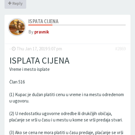
Reply
ISPATA CIJENA
By
pravnik
-
Thu Jan 17, 2019 5:07 pm
#2869
ISPLATA CIJENA
Vreme i mesto isplate
Član 516
(1) Kupac je dužan platiti cenu u vreme i na mestu određenom
u ugovoru.
(2) U nedostatku ugovorne odredbe ili drukčijih običaja,
plaćanje se vrši u času i u mestu u kome se vrši predaja stvari.
(3) Ako se cena ne mora platiti u času predaje, plaćanje se vrši