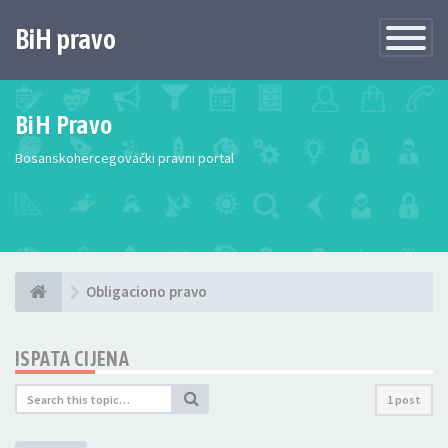
BiH pravo
Toggle
Navigatio
BiH Pravo
Bosanskohercegovački pravni portal
Obligaciono pravo
ISPATA CIJENA
1 post