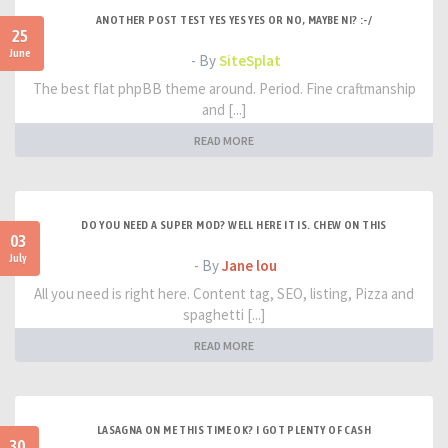
ANOTHER POST TEST YES YES YES OR NO, MAYBE NI? :-/
25
June
- By
SiteSplat
The best flat phpBB theme around. Period. Fine craftmanship
and [...]
READ MORE
DO YOU NEED A SUPER MOD? WELL HERE IT IS. CHEW ON THIS
03
July
- By
Jane lou
All you need is right here. Content tag, SEO, listing, Pizza and
spaghetti [...]
READ MORE
LASAGNA ON ME THIS TIME OK? I GOT PLENTY OF CASH
30