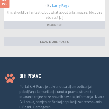
Dec
- By
Larry Page
this should be fantastic. but what about links,images, bbcodes
etc etc? [...]
READ MORE
LOAD MORE POSTS
BIH PRAVO
Portal BiH Pravo je pokrenut sa ciljem poticanja i
poboljšanja komunikacije unutar pravne struke te
stvaranja trajne baze pravnih savjeta, informacija i izvora
BiH prava, namjenjen širokoj populaciji zainteresovanih
u Bosni i Hercegovini.