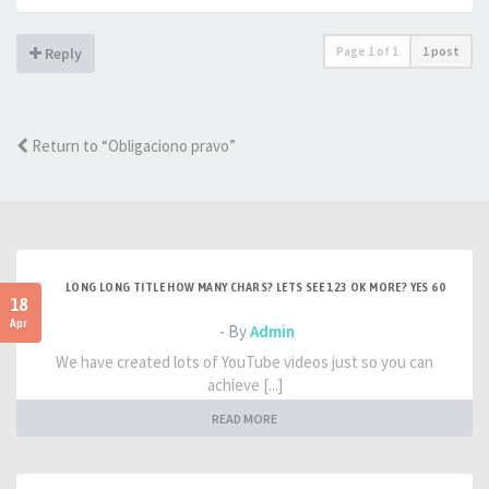
Page
1
of
1
1 post
Reply
Return to “Obligaciono pravo”
LONG LONG TITLE HOW MANY CHARS? LETS SEE 123 OK MORE? YES 60
18
Apr
- By
Admin
We have created lots of YouTube videos just so you can
achieve [...]
READ MORE