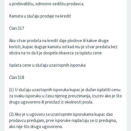
u prebivalištu, odnosno sedištu prodavca.
Kamata u slučaju prodaje na kredit
Član 517
Ako stvar prodata na kredit daje plodove ili kakve druge
koristi, kupac duguje kamatu od kad mu je stvar predata bez
obzira na to da li je dospela obaveza za isplatu cene.
Isplata cene u slučaju uzastopnih isporuka
Član 518
(1) U slučaju uzastopnih isporuka kupac je dužan isplatiti cenu
za svaku isporuku u času njenog preuzimanja, izuzev ako je što
drugo ugovoreno ili proizlazi iz okolnosti posla.
(2) Ako je u ugovoru sa uzastopnim isporukama kupac dao
prodavcu predujam, prve isporuke naplaćuju se iz predujma,
ako nije što drugo ugovoreno.