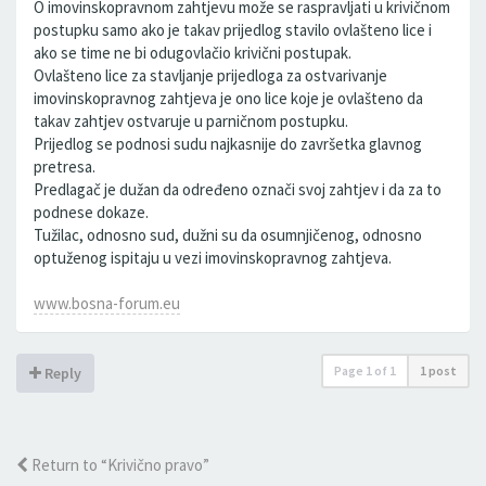
O imovinskopravnom zahtjevu može se raspravljati u krivičnom
postupku samo ako je takav prijedlog stavilo ovlašteno lice i
ako se time ne bi odugovlačio krivični postupak.
Ovlašteno lice za stavljanje prijedloga za ostvarivanje
imovinskopravnog zahtjeva je ono lice koje je ovlašteno da
takav zahtjev ostvaruje u parničnom postupku.
Prijedlog se podnosi sudu najkasnije do završetka glavnog
pretresa.
Predlagač je dužan da određeno označi svoj zahtjev i da za to
podnese dokaze.
Tužilac, odnosno sud, dužni su da osumnjičenog, odnosno
optuženog ispitaju u vezi imovinskopravnog zahtjeva.
www.bosna-forum.eu
Page
1
of
1
1 post
Reply
Return to “Krivično pravo”