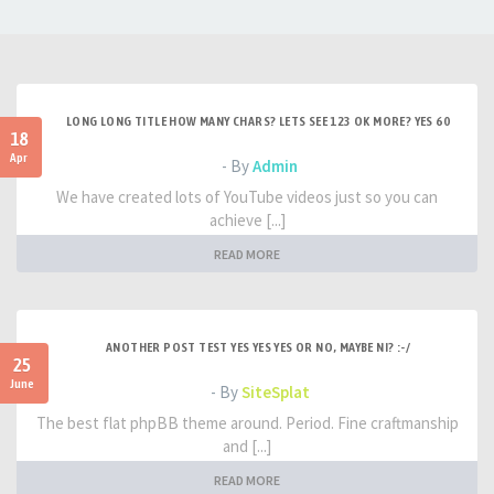
LONG LONG TITLE HOW MANY CHARS? LETS SEE 123 OK MORE? YES 60
18
Apr
- By
Admin
We have created lots of YouTube videos just so you can
achieve [...]
READ MORE
ANOTHER POST TEST YES YES YES OR NO, MAYBE NI? :-/
25
June
- By
SiteSplat
The best flat phpBB theme around. Period. Fine craftmanship
and [...]
READ MORE