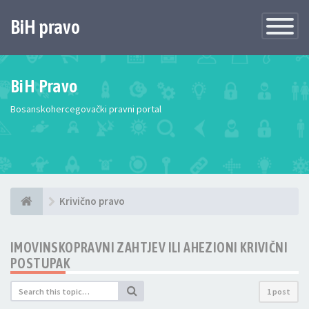
BiH pravo
Toggle
Navigatio
BiH Pravo
Bosanskohercegovački pravni portal
Krivično pravo
IMOVINSKOPRAVNI ZAHTJEV ILI AHEZIONI KRIVIČNI
POSTUPAK
1 post