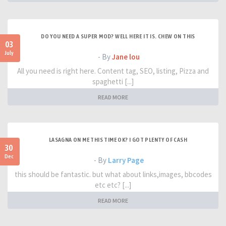
DO YOU NEED A SUPER MOD? WELL HERE IT IS. CHEW ON THIS
03
July
- By
Jane lou
All you need is right here. Content tag, SEO, listing, Pizza and
spaghetti [...]
READ MORE
LASAGNA ON ME THIS TIME OK? I GOT PLENTY OF CASH
30
Dec
- By
Larry Page
this should be fantastic. but what about links,images, bbcodes
etc etc? [...]
READ MORE