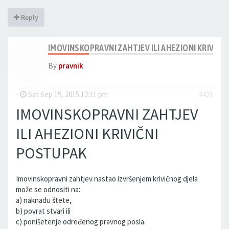
Reply
IMOVINSKOPRAVNI ZAHTJEV ILI AHEZIONI KRIVIČN
By
pravnik
-
Sat Sep 19, 2015 12:11 pm
#421
IMOVINSKOPRAVNI ZAHTJEV
ILI AHEZIONI KRIVIČNI
POSTUPAK
Imovinskopravni zahtjev nastao izvršenjem krivičnog djela
može se odnositi na:
a) naknadu štete,
b) povrat stvari ili
c) ponišetenje određenog pravnog posla.