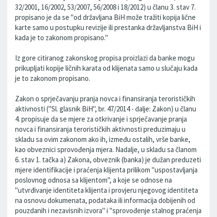
32/2001, 16/2002, 53/2007, 56/2008 i 18/2012) u članu 3. stav 7.
propisano je da se "od državljana BiH može tražiti kopija lične
karte samo u postupku revizije ili prestanka državljanstva BiH i
kada je to zakonom propisano."
Iz gore citiranog zakonskog propisa proizlazi da banke mogu
prikupljati kopije ličnih karata od klijenata samo u slučaju kada
je to zakonom propisano.
Zakon o sprječavanju pranja novca i finansiranja terorističkih
aktivnosti ("Sl. glasnik BiH", br. 47/2014 - dalje: Zakon) u članu
4. propisuje da se mjere za otkrivanje i sprječavanje pranja
novca i finansiranja terorističkih aktivnosti preduzimaju u
skladu sa ovim zakonom ako ih, između ostalih, vrše banke,
kao obveznici sprovođenja mjera. Nadalje, u skladu sa članom
6. stav 1. tačka a) Zakona, obveznik (banka) je dužan preduzeti
mjere identifikacije i praćenja klijenta prilikom "uspostavljanja
poslovnog odnosa sa klijentom", a koje se odnose na
"utvrđivanje identiteta klijenta i provjeru njegovog identiteta
na osnovu dokumenata, podataka ili informacija dobijenih od
pouzdanih i nezavisnih izvora" i "sprovođenje stalnog praćenja