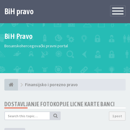
BiH pravo
Toggle
Navigatio
BiH Pravo
Bosanskohercegovački pravni portal
Finansijsko i porezno pravo
DOSTAVLJANJE FOTOKOPIJE LICNE KARTE BANCI
1 post