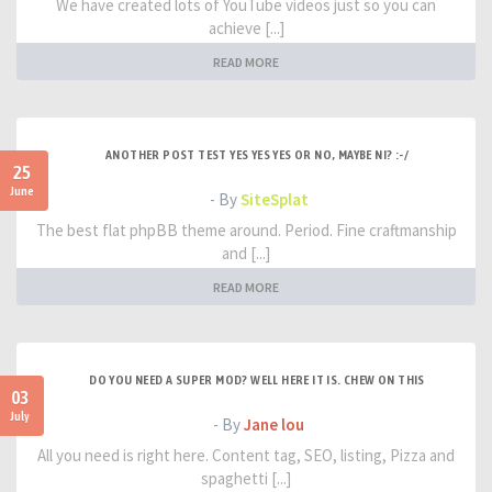
We have created lots of YouTube videos just so you can
achieve [...]
READ MORE
ANOTHER POST TEST YES YES YES OR NO, MAYBE NI? :-/
25
June
- By
SiteSplat
The best flat phpBB theme around. Period. Fine craftmanship
and [...]
READ MORE
DO YOU NEED A SUPER MOD? WELL HERE IT IS. CHEW ON THIS
03
July
- By
Jane lou
All you need is right here. Content tag, SEO, listing, Pizza and
spaghetti [...]