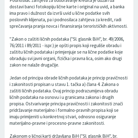
Podnosilac zahtjeva za odobravanje kredita je dužan da
dostavi banci fotokopiju lične karte i original na uvid, a banka
ima pravo i dužnost da izvrši uvid u lične podatke svih
poslovnih klijenata, pa i podnosilaca zahtjeva za kredit, radi
sprečavanja pranja novca i finansiranja terorističkih aktivnosti.
"Zakon o zaštiti ličnih podataka ("Sl. glasnik BiH", br. 49/2006,
76/2011 i 89/2011 - ispr.) je opšti propis koji reguliše obradu i
zaštitu ličnih podataka i primjenjuje se na lične podatke koje
obrađuju svi javni organi, fizička i pravna lica, osim ako drugi
zakon ne nalaže drugačije.
Jedan od principa obrade ličnih podataka je princip pravičnosti
i zakonitosti propisan u stavu 1. tačka a) člana 4. Zakona o
zaštiti ličnih podataka. Ovaj princip podrazumijeva obradu
ličnih podataka na osnovu i u granicama zakona i drugih
propisa. Ostvarivanje principa pravičnosti i zakonitosti znači
pridržavanje materijalno i formalno-pravnih propisa koji se
imaju primijeniti u konkretnoj stvari, odnosno osiguranje
materijalno-pravne i procesno-pravne zakonitosti.
Zakonom o ličnoj karti državljana BiH ("Sl. glasnik BiH", br.