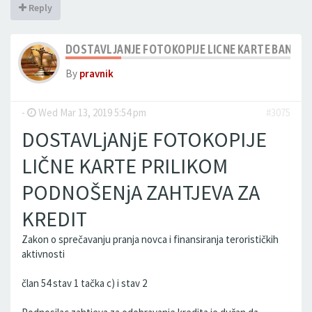
Reply
DOSTAVLJANJE FOTOKOPIJE LICNE KARTE BANCI
By
pravnik
-
Wed Mar 13, 2019 5:54 pm
#3075
DOSTAVLjANjE FOTOKOPIJE
LIČNE KARTE PRILIKOM
PODNOŠENjA ZAHTJEVA ZA
KREDIT
Zakon o sprečavanju pranja novca i finansiranja terorističkih
aktivnosti
član 54 stav 1 tačka c) i stav 2