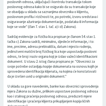
poslovnih odnosa, uključujući i kontrolu transakcija tokom
poslovnog odnosa kako bi se osiguralo da su transakcije koje
se obavljaju u skladu sa saznanjima obveznika o klijentu,
poslovnom profilu i rizičnosti te, po potrebi, izvoru sredstava i
osiguravanje ažuriranja dokumentacije, podataka ili informacija
koje se vode" (član 7. stav 1. tač. a) i d) Zakona).
Sadržaj evidencije za fizička lica propisan je članom 54. stav 1.
tačka c) Zakona sadrži, minimalno, sljedeće informacije, i to:
ime, prezime, adresu prebivališta, datum i mjesto rođenja,
jedinstveni matični broj fizičkog lica koje uspostavlja poslovni
odnos, te broj i naziv organa koji je izdao važeći identifikacioni
dokument. U stavu 2. istog člana propisano je: "Obveznici za
svoje potrebe ostavljaju kopije dokumenata na osnovu kojih je
sprovedena identifikacija klijenata, na kojima će konstatovati
da je izvršen uvid u originalni dokument."
U skladu sa gore navedenim, banke kao obveznici sprovođenja
mjera Zakona su dužne, prilikom uspostave poslovnog odnosa
kao i stalnog praćenja poslovnog odnosa, preduzeti mjere
identifikacije i praćenja klijenta prikupljanjem kopija ličnih