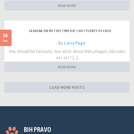
READ MORE
LASAGNA ON ME THIS TIME OK? I GOT PLENTY OF CASH
30
Dec
- By
Larry Page
this should be fantastic. but what about links,images, bbcodes
etc etc? [...]
READ MORE
LOAD MORE POSTS
BIH PRAVO