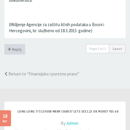
dokumenata."
(Mišljenje Agencije za zaštitu ličnih podataka u Bosni i
Hercegovini, br. službeno od 18.3.2015. godine)
Page
1
of
1
1 post
Reply
Return to “Finansijsko i porezno pravo”
LONG LONG TITLE HOW MANY CHARS? LETS SEE 123 OK MORE? YES 60
18
Apr
- By
Admin