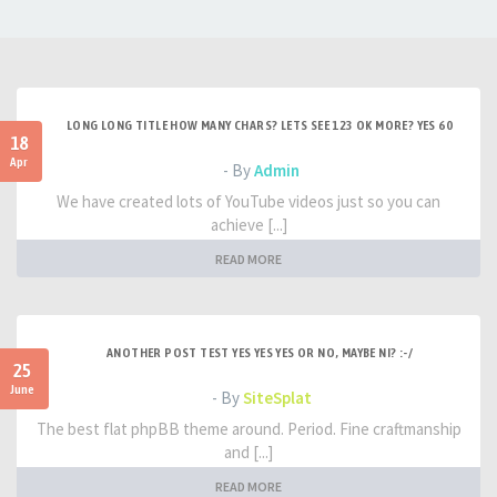
LONG LONG TITLE HOW MANY CHARS? LETS SEE 123 OK MORE? YES 60
18
Apr
- By
Admin
We have created lots of YouTube videos just so you can
achieve [...]
READ MORE
ANOTHER POST TEST YES YES YES OR NO, MAYBE NI? :-/
25
June
- By
SiteSplat
The best flat phpBB theme around. Period. Fine craftmanship
and [...]
READ MORE