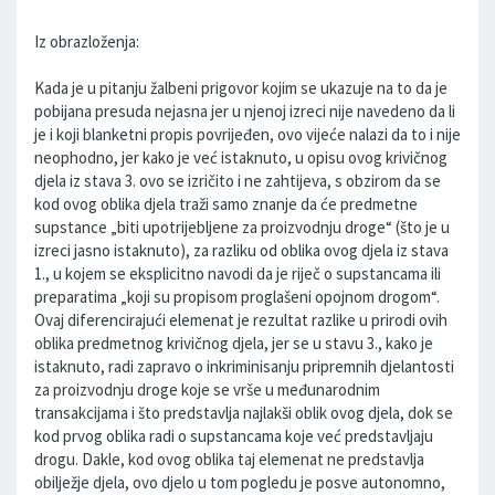
Iz obrazloženja:
Kada je u pitanju žalbeni prigovor kojim se ukazuje na to da je
pobijana presuda nejasna jer u njenoj izreci nije navedeno da li
je i koji blanketni propis povrijeđen, ovo vijeće nalazi da to i nije
neophodno, jer kako je već istaknuto, u opisu ovog krivičnog
djela iz stava 3. ovo se izričito i ne zahtijeva, s obzirom da se
kod ovog oblika djela traži samo znanje da će predmetne
supstance „biti upotrijebljene za proizvodnju droge“ (što je u
izreci jasno istaknuto), za razliku od oblika ovog djela iz stava
1., u kojem se eksplicitno navodi da je riječ o supstancama ili
preparatima „koji su propisom proglašeni opojnom drogom“.
Ovaj diferencirajući elemenat je rezultat razlike u prirodi ovih
oblika predmetnog krivičnog djela, jer se u stavu 3., kako je
istaknuto, radi zapravo o inkriminisanju pripremnih djelantosti
za proizvodnju droge koje se vrše u međunarodnim
transakcijama i što predstavlja najlakši oblik ovog djela, dok se
kod prvog oblika radi o supstancama koje već predstavljaju
drogu. Dakle, kod ovog oblika taj elemenat ne predstavlja
obilježje djela, ovo djelo u tom pogledu je posve autonomno,