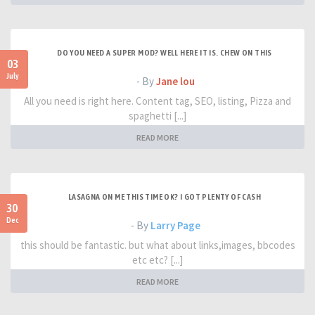
DO YOU NEED A SUPER MOD? WELL HERE IT IS. CHEW ON THIS
03
July
- By
Jane lou
All you need is right here. Content tag, SEO, listing, Pizza and
spaghetti [...]
READ MORE
LASAGNA ON ME THIS TIME OK? I GOT PLENTY OF CASH
30
Dec
- By
Larry Page
this should be fantastic. but what about links,images, bbcodes
etc etc? [...]
READ MORE