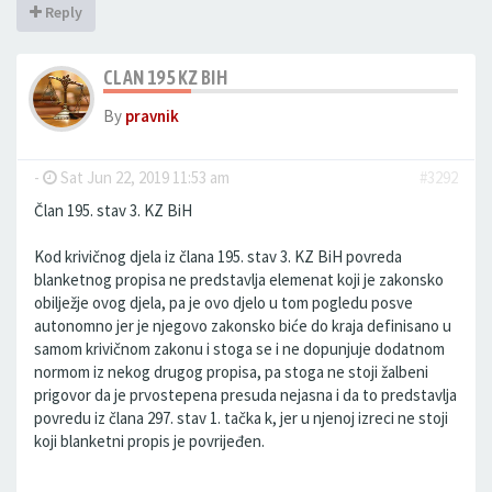
Reply
CLAN 195 KZ BIH
By
pravnik
-
Sat Jun 22, 2019 11:53 am
#3292
Član 195. stav 3. KZ BiH
Kod krivičnog djela iz člana 195. stav 3. KZ BiH povreda
blanketnog propisa ne predstavlja elemenat koji je zakonsko
obilježje ovog djela, pa je ovo djelo u tom pogledu posve
autonomno jer je njegovo zakonsko biće do kraja definisano u
samom krivičnom zakonu i stoga se i ne dopunjuje dodatnom
normom iz nekog drugog propisa, pa stoga ne stoji žalbeni
prigovor da je prvostepena presuda nejasna i da to predstavlja
povredu iz člana 297. stav 1. tačka k, jer u njenoj izreci ne stoji
koji blanketni propis je povrijeđen.