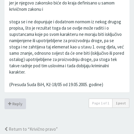
jer je njegovo zakonsko biće do kraja definisano u samom
krivičnom zakonu i
stoga se i ne dopunjuje i dodatnom normom iz nekog drugog
propisa, što je rezultat toga da se ovdje može raditi i o
supstancama koje po svom karakteru ne moraju biti isključivo
namijenjene ili upotrijebljene za proizvodnju droge, pa se
stoga i ne zahtijeva taj elemenat kao u stavu 1. ovog djela, već
samo znanje, odnosno svijest da će one biti (isključivo ili pored
ostalog) upotrijebljene za proizvodnju droge, pa stoga tek
takve radnje pod tim uslovima i tada dobijaju kriminalni
karakter.
(Presuda Suda BiH, Kž-18/05 od 19.05.2005. godine)
Page
1
of
1
1 post
Reply
Return to “Krivično pravo”