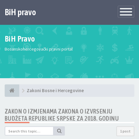
BiH pravo
Toggle
Navigatio
BiH Pravo
Bosanskohercegovački pravni portal
Zakoni Bosne i Hercegovine
ZAKON O IZMJENAMA ZAKONA O IZVRSENJU
BUDŽETA REPUBLIKE SRPSKE ZA 2018. GODINU
1 post