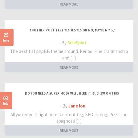
READ MORE
ANOTHER POST TEST YES YES YES OR NO, MAYBE NI? :-/
25
June
- By
SiteSplat
The best flat phpBB theme around. Period. Fine craftmanship
and [...]
READ MORE
DO YOU NEED A SUPER MOD? WELL HERE IT IS. CHEW ON THIS
03
July
- By
Jane lou
All you need is right here. Content tag, SEO, listing, Pizza and
spaghetti [...]
READ MORE