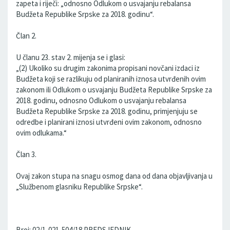
zapeta i riječi: „odnosno Odlukom o usvajanju rebalansa
Budžeta Republike Srpske za 2018. godinu“.
Član 2.
U članu 23. stav 2. mijenja se i glasi:
„(2) Ukoliko su drugim zakonima propisani novčani izdaci iz
Budžeta koji se razlikuju od planiranih iznosa utvrđenih ovim
zakonom ili Odlukom o usvajanju Budžeta Republike Srpske za
2018. godinu, odnosno Odlukom o usvajanju rebalansa
Budžeta Republike Srpske za 2018. godinu, primjenjuju se
odredbe i planirani iznosi utvrđeni ovim zakonom, odnosno
ovim odlukama.“
Član 3.
Ovaj zakon stupa na snagu osmog dana od dana objavljivanja u
„Službenom glasniku Republike Srpske“.
Broj: 02/1-021-504/18 PREDSJEDNIK