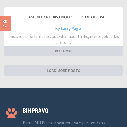
LASAGNA ON ME THIS TIME OK? I GOT PLENTY OF CASH
30
Dec
- By
Larry Page
this should be fantastic. but what about links,images, bbcodes
etc etc? [...]
READ MORE
LOAD MORE POSTS
BIH PRAVO
Portal BiH Pravo je pokrenut sa ciljem poticanja i