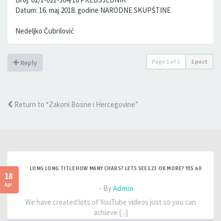
Datum: 16. maj 2018. godine NARODNE SKUPŠTINE
Nedeljko Čubrilović
Page
1
of
1
1 post
Reply
Return to “Zakoni Bosne i Hercegovine”
LONG LONG TITLE HOW MANY CHARS? LETS SEE 123 OK MORE? YES 60
18
Apr
- By
Admin
We have created lots of YouTube videos just so you can
achieve [...]