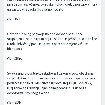
prijetnjom i ugroženog svjedoka, tokom cijelog postupka mora
ga zastupati advokat kao punomoćnik.
Član 366f.
Odredbe iz ovog poglavlja koje se odnose na tužioca
stupanjem u parnicu primjenjuju se i na umješača, ako je to lice
u toku krivičnog postupka imalo određene mjere zaštite
identiteta.
Član 366g.
Svi učesnici u postupku i službena lica koja u toku obavljanja
svojih službenih ili profesionalnih dužnosti saznaju povjerljive
podatke u pogledu identiteta tužioca, uključujući vještaka,
imaju obavezu čuvanja tajne o tim podacima, u skladu s
odredbama Krivičnog zakona.
Član 366h.