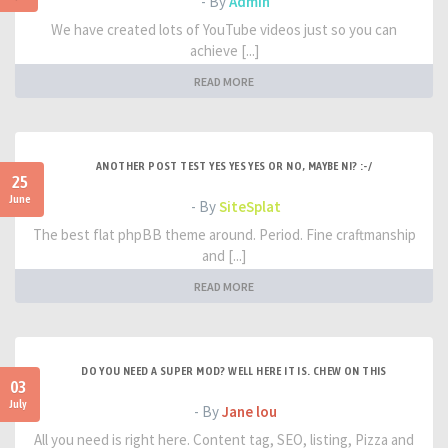
- By
Admin
We have created lots of YouTube videos just so you can
achieve [...]
READ MORE
ANOTHER POST TEST YES YES YES OR NO, MAYBE NI? :-/
25
June
- By
SiteSplat
The best flat phpBB theme around. Period. Fine craftmanship
and [...]
READ MORE
DO YOU NEED A SUPER MOD? WELL HERE IT IS. CHEW ON THIS
03
July
- By
Jane lou
All you need is right here. Content tag, SEO, listing, Pizza and