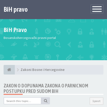
BiH pravo
Toggle
Navigatio
BiH Pravo
Bosanskohercegovački pravni portal
Zakoni Bosne i Hercegovine
ZAKON O DOPUNAMA ZAKONA O PARNICNOM
POSTUPKU PRED SUDOM BIH
1 post