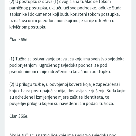
(2) U postupku iz stava (1) ovog člana tužilac se tokom
parničnog postupka, uključujući sve podneske, odluke Suda,
zapisnike i dokumente koji budu korišteni tokom postupka,
označava onim pseudonimom koji mu je ranije određen u
krivičnom postupku.
Član 366d.
(1) Tužba za ostvarivanje prava lica koje ima svojstvo svjedoka
pod prijetnjom i ugroženog svjedoka podnosi se pod
pseudonimom ranije određenim u krivičnom postupku.
(2) U prilogu tužbe, u odvojenoj koverti koja je zapečaćena i
koju otvara postupajući sudija, dostavlja se rješenje Suda kojim
su određene i izmijenjene mjere zaštite identiteta, te
povjerljiv prilog u kojem su navedeni lični podaci tužioca.
Član 366e.
Ako je tužilac u parnici lice koje ima svojstvo svjedoka pod