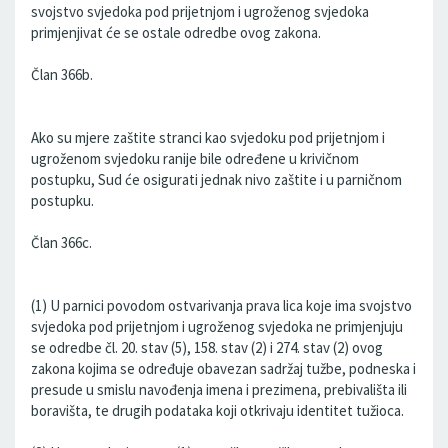
svojstvo svjedoka pod prijetnjom i ugroženog svjedoka
primjenjivat će se ostale odredbe ovog zakona.
Član 366b.
Ako su mjere zaštite stranci kao svjedoku pod prijetnjom i
ugroženom svjedoku ranije bile određene u krivičnom
postupku, Sud će osigurati jednak nivo zaštite i u parničnom
postupku.
Član 366c.
(1) U parnici povodom ostvarivanja prava lica koje ima svojstvo
svjedoka pod prijetnjom i ugroženog svjedoka ne primjenjuju
se odredbe čl. 20. stav (5), 158. stav (2) i 274. stav (2) ovog
zakona kojima se određuje obavezan sadržaj tužbe, podneska i
presude u smislu navođenja imena i prezimena, prebivališta ili
boravišta, te drugih podataka koji otkrivaju identitet tužioca.