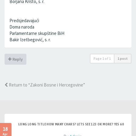
Borjana Krišto, s. r.
Predsjedavajući
Doma naroda
Parlamentarne skupštine BiH
Bakir Izetbegović, s. r.
Page
1
of
1
1 post
Reply
Return to “Zakoni Bosne i Hercegovine”
LONG LONG TITLE HOW MANY CHARS? LETS SEE 123 OK MORE? YES 60
18
Apr