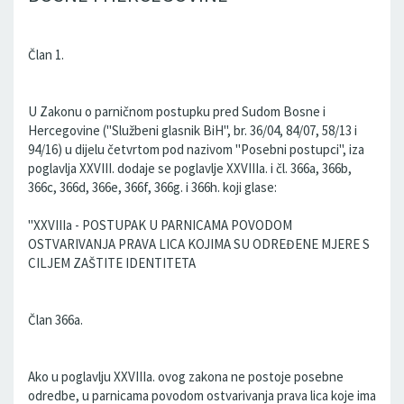
Član 1.
U Zakonu o parničnom postupku pred Sudom Bosne i
Hercegovine ("Službeni glasnik BiH", br. 36/04, 84/07, 58/13 i
94/16) u dijelu četvrtom pod nazivom "Posebni postupci", iza
poglavlja XXVIII. dodaje se poglavlje XXVIIIa. i čl. 366a, 366b,
366c, 366d, 366e, 366f, 366g. i 366h. koji glase:
"XXVIIIa - POSTUPAK U PARNICAMA POVODOM
OSTVARIVANJA PRAVA LICA KOJIMA SU ODREĐENE MJERE S
CILJEM ZAŠTITE IDENTITETA
Član 366a.
Ako u poglavlju XXVIIIa. ovog zakona ne postoje posebne
odredbe, u parnicama povodom ostvarivanja prava lica koje ima