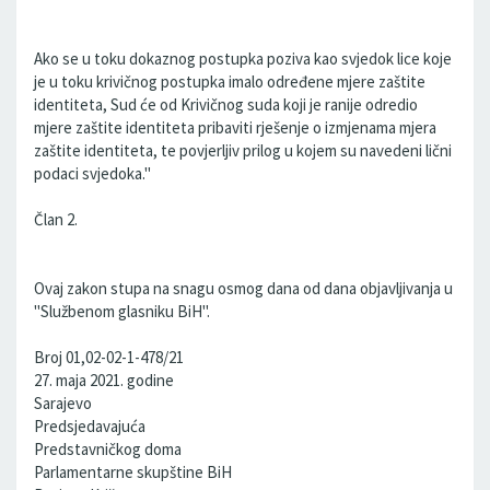
Ako se u toku dokaznog postupka poziva kao svjedok lice koje
je u toku krivičnog postupka imalo određene mjere zaštite
identiteta, Sud će od Krivičnog suda koji je ranije odredio
mjere zaštite identiteta pribaviti rješenje o izmjenama mjera
zaštite identiteta, te povjerljiv prilog u kojem su navedeni lični
podaci svjedoka."
Član 2.
Ovaj zakon stupa na snagu osmog dana od dana objavljivanja u
"Službenom glasniku BiH".
Broj 01,02-02-1-478/21
27. maja 2021. godine
Sarajevo
Predsjedavajuća
Predstavničkog doma
Parlamentarne skupštine BiH