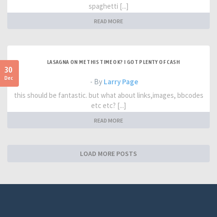
spaghetti [...]
READ MORE
LASAGNA ON ME THIS TIME OK? I GOT PLENTY OF CASH
30
Dec
- By
Larry Page
this should be fantastic. but what about links,images, bbcodes
etc etc? [...]
READ MORE
LOAD MORE POSTS