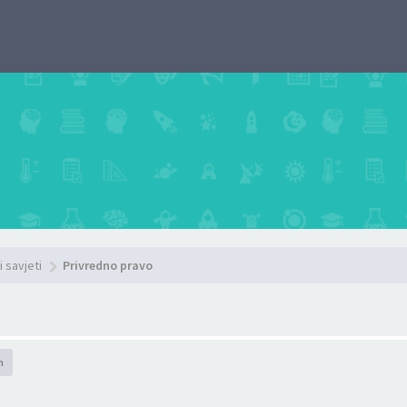
i savjeti
Privredno pravo
h