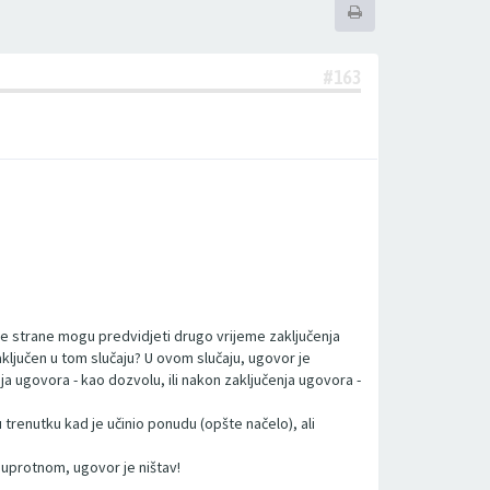
#163
ne strane mogu predvidjeti drugo vrijeme zaključenja
aključen u tom slučaju? U ovom slučaju, ugovor je
a ugovora - kao dozvolu, ili nakon zaključenja ugovora -
 trenutku kad je učinio ponudu (opšte načelo), ali
suprotnom, ugovor je ništav!