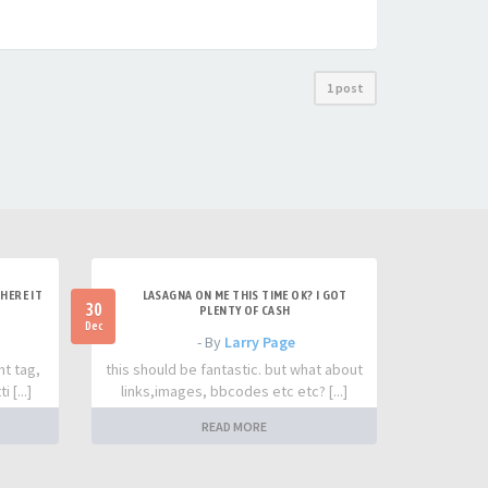
1 post
HERE IT
LASAGNA ON ME THIS TIME OK? I GOT
30
PLENTY OF CASH
Dec
- By
Larry Page
nt tag,
this should be fantastic. but what about
 [...]
links,images, bbcodes etc etc? [...]
READ MORE