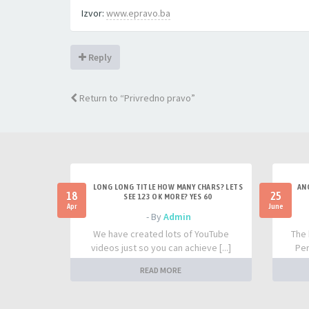
Izvor:
www.epravo.ba
Reply
Return to “Privredno pravo”
LONG LONG TITLE HOW MANY CHARS? LETS
AN
18
25
SEE 123 OK MORE? YES 60
Apr
June
- By
Admin
We have created lots of YouTube
The 
videos just so you can achieve [...]
Per
READ MORE