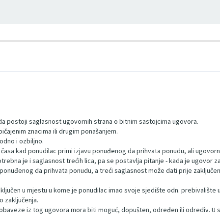
da postoji saglasnost ugovornih strana o bitnim sastojcima ugovora.
uobičajenim znacima ili drugim ponašanjem.
bodno i ozbiljno.
og časa kad ponudilac primi izjavu ponuđenog da prihvata ponudu, ali ugovor
ebna je i saglasnost trećih lica, pa se postavlja pitanje - kada je ugovor z
ponuđenog da prihvata ponudu, a treći saglasnost može dati prije zaključenj
ključen u mjestu u kome je ponudilac imao svoje sjedište odn. prebivalište u
 zaključenja.
 obaveze iz tog ugovora mora biti moguć, dopušten, određen ili odrediv. U 