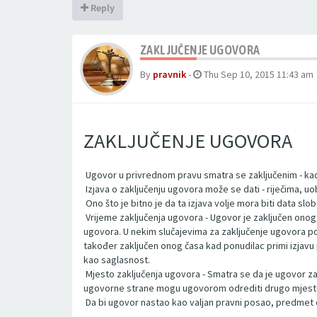
Reply
ZAKLJUČENJE UGOVORA
By
pravnik
-
Thu Sep 10, 2015 11:43 am
ZAKLJUČENJE UGOVORA
­ Ugovor u privrednom pravu smatra se zaključenim - ka
­ Izjava o zaključenju ugovora može se dati - riječima, 
­ Ono što je bitno je da ta izjava volje mora biti data slo
­ Vrijeme zaključenja ugovora - Ugovor je zaključen on
ugovora. U nekim slučajevima za zaključenje ugovora potr
također zaključen onog časa kad ponudilac primi izjavu 
kao saglasnost.
­ Mjesto zaključenja ugovora - Smatra se da je ugovor za
ugovorne strane mogu ugovorom odrediti drugo mjesto
­ Da bi ugovor nastao kao valjan pravni posao, predmet