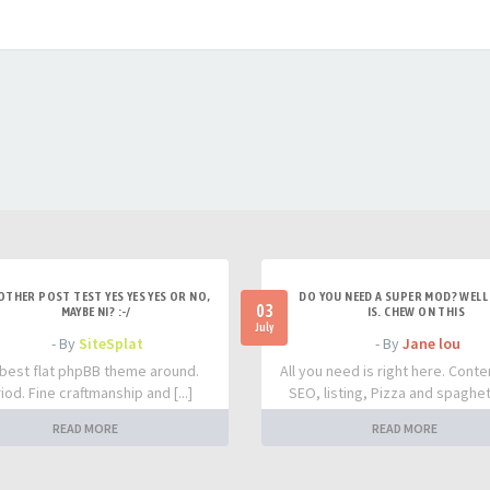
OTHER POST TEST YES YES YES OR NO,
DO YOU NEED A SUPER MOD? WELL 
03
MAYBE NI? :-/
IS. CHEW ON THIS
July
- By
SiteSplat
- By
Jane lou
best flat phpBB theme around.
All you need is right here. Conte
iod. Fine craftmanship and [...]
SEO, listing, Pizza and spaghetti
READ MORE
READ MORE