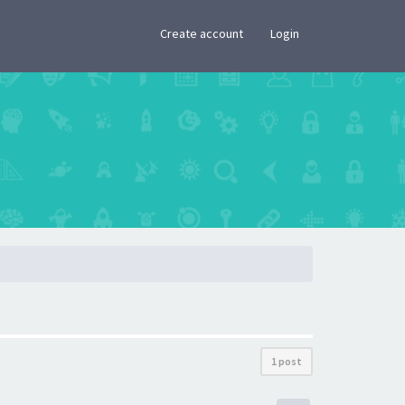
×
Create account
Login
1 post