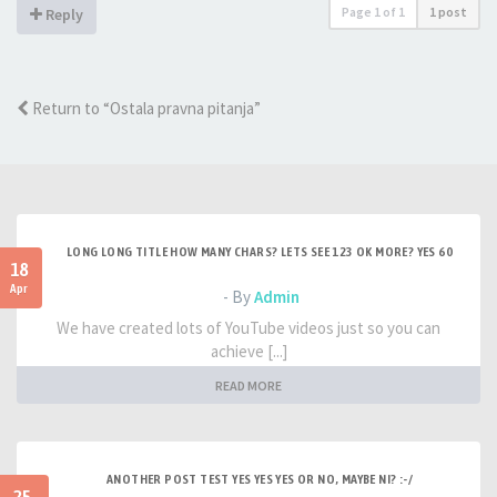
Page
1
of
1
1 post
Reply
Return to “Ostala pravna pitanja”
LONG LONG TITLE HOW MANY CHARS? LETS SEE 123 OK MORE? YES 60
18
Apr
- By
Admin
We have created lots of YouTube videos just so you can
achieve [...]
READ MORE
ANOTHER POST TEST YES YES YES OR NO, MAYBE NI? :-/