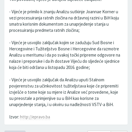
- Vijeće je primilo k znanju Analizu sutkinje Joannae Korner u
vezi procesuiranja ratnih zločina na državnoj razini u BiH koju
smatra korisnim dokumentom za unaprjeđenje stanja u
procesuiranju predmeta ratnih zločina;
- Vijeće je usvojilo zaključak kojim se zadužuju Sud Bosne i
Hercegovine i Tužiteljstvo Bosne i Hercegovine da razmotre
Analizu u meritumu i da po svakoj točki pripreme odgovore na
nalaze i preporuke i da ih dostave Vijeću do sljedeće sjednice
koja će biti održana u listopadu 2016. godine;
- Vijeće je usvojilo zaključak da Analizu uputi Stalnom
povjerenstvu za učinkovitost tužiteljstava koje će pripremiti
izvješće o tome koje su mjere iz Analize već provedene, koje
su preostale a primjenjive su u BiH kao korisne za
unaprjeđenje stanja, i u okviru su nadležnosti VSTV-a BiH.
Izvor:
http://epravo.ba