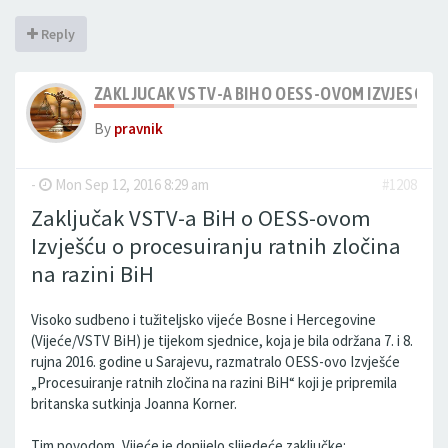
Reply
ZAKLJUCAK VSTV-A BIH O OESS-OVOM IZVJESCU O
By
pravnik
-
Mon Sep 12, 2016 8:29 am
#1208
Zaključak VSTV-a BiH o OESS-ovom
Izvješću o procesuiranju ratnih zločina
na razini BiH
Visoko sudbeno i tužiteljsko vijeće Bosne i Hercegovine
(Vijeće/VSTV BiH) je tijekom sjednice, koja je bila održana 7. i 8.
rujna 2016. godine u Sarajevu, razmatralo OESS-ovo Izvješće
„Procesuiranje ratnih zločina na razini BiH“ koji je pripremila
britanska sutkinja Joanna Korner.
Tim povodom, Vijeće je donijelo slijedeće zaključke: