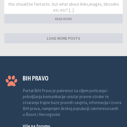
this should be fantastic. but what about links,images, bbcodes
etc etc? [...]
READ MORE
LOAD MORE POSTS
BIH PRAVO
Portal BiH Pravo je pokrenut sa ciljem poticanja i
poboljšanja komunikacije unutar pravne struke te
stvaranja trajne baze pravnih savjeta, informacija i izvora
BiH prava, namjenjen širokoj populaciji zainteresovanih
u Bosni i Hercegovini.
Više na forumu