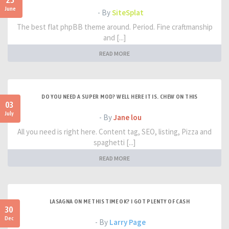
25
June
- By
SiteSplat
The best flat phpBB theme around. Period. Fine craftmanship
and [...]
READ MORE
DO YOU NEED A SUPER MOD? WELL HERE IT IS. CHEW ON THIS
03
July
- By
Jane lou
All you need is right here. Content tag, SEO, listing, Pizza and
spaghetti [...]
READ MORE
LASAGNA ON ME THIS TIME OK? I GOT PLENTY OF CASH
30
Dec
- By
Larry Page