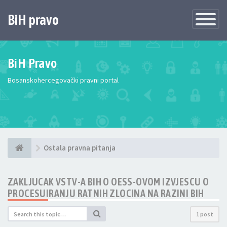
BiH pravo
Toggle
Navigatio
BiH Pravo
Bosanskohercegovački pravni portal
Ostala pravna pitanja
ZAKLJUCAK VSTV-A BIH O OESS-OVOM IZVJESCU O
PROCESUIRANJU RATNIH ZLOCINA NA RAZINI BIH
1 post