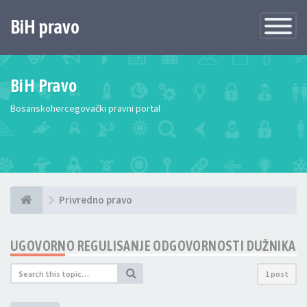
BiH pravo
Toggle
Navigatio
BiH Pravo
Bosanskohercegovački pravni portal
Privredno pravo
UGOVORNO REGULISANJE ODGOVORNOSTI DUŽNIKA
1 post