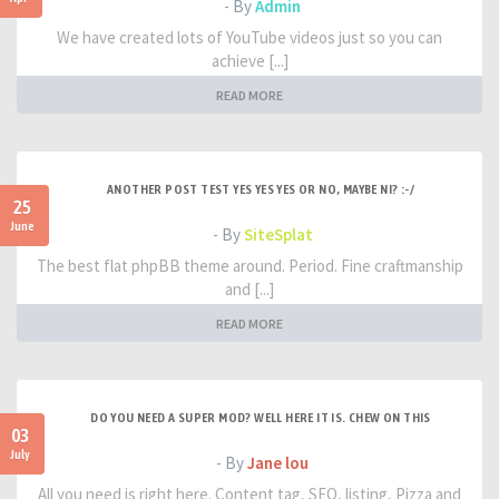
- By
Admin
We have created lots of YouTube videos just so you can
achieve [...]
READ MORE
ANOTHER POST TEST YES YES YES OR NO, MAYBE NI? :-/
25
June
- By
SiteSplat
The best flat phpBB theme around. Period. Fine craftmanship
and [...]
READ MORE
DO YOU NEED A SUPER MOD? WELL HERE IT IS. CHEW ON THIS
03
July
- By
Jane lou
All you need is right here. Content tag, SEO, listing, Pizza and