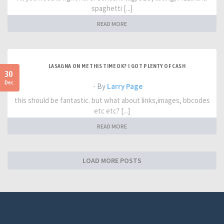
spaghetti [...]
READ MORE
LASAGNA ON ME THIS TIME OK? I GOT PLENTY OF CASH
30
Dec
- By
Larry Page
this should be fantastic. but what about links,images, bbcodes
etc etc? [...]
READ MORE
LOAD MORE POSTS