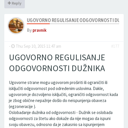
Reply
UGOVORNO REGULISANJE ODGOVORNOSTI DUŽNI
By
pravnik
-
Thu Sep 10, 2015 11:47 am
#177
UGOVORNO REGULISANJE
ODGOVORNOSTI DUŽNIKA
Ugovorne strane mogu ugovorom proširiti ili ograničiti ili
isključiti odgovornost pod određenim uslovima. Dakle,
ugovorom je dozvoljeno isključiti, ograničiti odgovornost kada
je zbog obične nepažnje došlo do neispunjenja obaveza
(egzoneracije ).
Oslobađanje dužnika od odgovornosti - Dužnik se oslobađa
odgovornosti za štetu ako dokaže da nije mogao da ispuni
svoju obavezu, odnosno da je zakasnio sa ispunjenjem