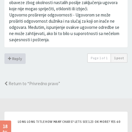
obaveze zbog okolnosti nastalih poslije zaključenja ugovora
koje nije mogao spriječiti, otkloniti ili izbjeći.
Ugovorno proširenje odgovornosti - Ugovorom se može
proširiti odgovornost dužnika i na slučaj za koji on inače ne
odgovara. Međutim, ispunjenje ovakve ugovorne odredbe se
ne može zahtijevati, ako bi to bilo u suporotnosti sa nečelom
savjesnosti i poštenja.
Page
1
of
1
1 post
Reply
Return to “Privredno pravo”
LONG LONG TITLE HOW MANY CHARS? LETS SEE 123 OK MORE? YES 60
18
Apr