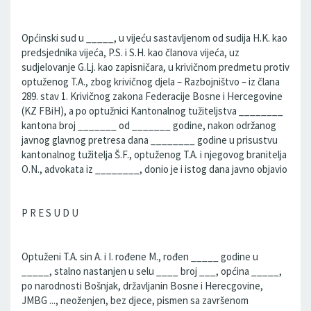
Općinski sud u _____, u vijeću sastavljenom od sudija H.K. kao
predsjednika vijeća, P.S. i S.H. kao članova vijeća, uz
sudjelovanje G.Lj. kao zapisničara, u krivičnom predmetu protiv
optuženog T.A., zbog krivičnog djela – Razbojništvo – iz člana
289. stav 1. Krivičnog zakona Federacije Bosne i Hercegovine
(KZ FBiH), a po optužnici Kantonalnog tužiteljstva ________
kantona broj _______ od _______ godine, nakon održanog
javnog glavnog pretresa dana ________ godine u prisustvu
kantonalnog tužitelja Š.F., optuženog T.A. i njegovog branitelja
O.N., advokata iz ________, donio je i istog dana javno objavio
P R E S U D U
Optuženi T.A. sin A. i I. rođene M., rođen _____ godine u
_____, stalno nastanjen u selu ____ broj ___, općina _____,
po narodnosti Bošnjak, državljanin Bosne i Herecgovine,
JMBG ..., neoženjen, bez djece, pismen sa završenom