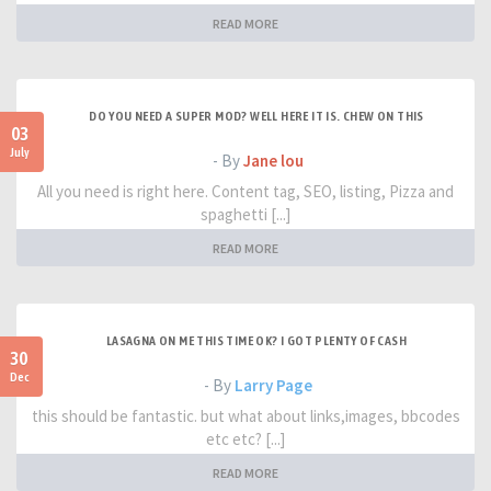
READ MORE
DO YOU NEED A SUPER MOD? WELL HERE IT IS. CHEW ON THIS
03
July
- By
Jane lou
All you need is right here. Content tag, SEO, listing, Pizza and
spaghetti [...]
READ MORE
LASAGNA ON ME THIS TIME OK? I GOT PLENTY OF CASH
30
Dec
- By
Larry Page
this should be fantastic. but what about links,images, bbcodes
etc etc? [...]
READ MORE