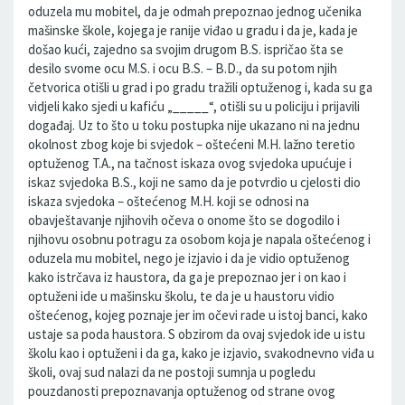
oduzela mu mobitel, da je odmah prepoznao jednog učenika
mašinske škole, kojega je ranije viđao u gradu i da je, kada je
došao kući, zajedno sa svojim drugom B.S. ispričao šta se
desilo svome ocu M.S. i ocu B.S. – B.D., da su potom njih
četvorica otišli u grad i po gradu tražili optuženog i, kada su ga
vidjeli kako sjedi u kafiću „_____“, otišli su u policiju i prijavili
događaj. Uz to što u toku postupka nije ukazano ni na jednu
okolnost zbog koje bi svjedok – oštećeni M.H. lažno teretio
optuženog T.A., na tačnost iskaza ovog svjedoka upućuje i
iskaz svjedoka B.S., koji ne samo da je potvrdio u cjelosti dio
iskaza svjedoka – oštećenog M.H. koji se odnosi na
obavještavanje njihovih očeva o onome što se dogodilo i
njihovu osobnu potragu za osobom koja je napala oštećenog i
oduzela mu mobitel, nego je izjavio i da je vidio optuženog
kako istrčava iz haustora, da ga je prepoznao jer i on kao i
optuženi ide u mašinsku školu, te da je u haustoru vidio
oštećenog, kojeg poznaje jer im očevi rade u istoj banci, kako
ustaje sa poda haustora. S obzirom da ovaj svjedok ide u istu
školu kao i optuženi i da ga, kako je izjavio, svakodnevno viđa u
školi, ovaj sud nalazi da ne postoji sumnja u pogledu
pouzdanosti prepoznavanja optuženog od strane ovog