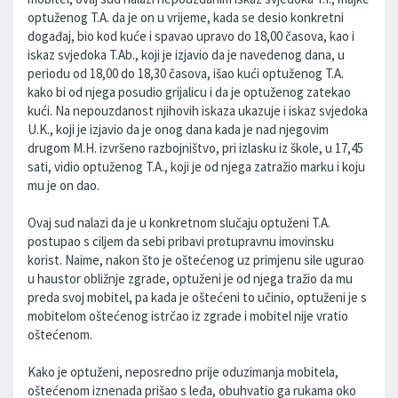
optuženog T.A. da je on u vrijeme, kada se desio konkretni
događaj, bio kod kuće i spavao upravo do 18,00 časova, kao i
iskaz svjedoka T.Ab., koji je izjavio da je navedenog dana, u
periodu od 18,00 do 18,30 časova, išao kući optuženog T.A.
kako bi od njega posudio grijalicu i da je optuženog zatekao
kući. Na nepouzdanost njihovih iskaza ukazuje i iskaz svjedoka
U.K., koji je izjavio da je onog dana kada je nad njegovim
drugom M.H. izvršeno razbojništvo, pri izlasku iz škole, u 17,45
sati, vidio optuženog T.A., koji je od njega zatražio marku i koju
mu je on dao.
Ovaj sud nalazi da je u konkretnom slučaju optuženi T.A.
postupao s ciljem da sebi pribavi protupravnu imovinsku
korist. Naime, nakon što je oštećenog uz primjenu sile ugurao
u haustor obližnje zgrade, optuženi je od njega tražio da mu
preda svoj mobitel, pa kada je oštećeni to učinio, optuženi je s
mobitelom oštećenog istrčao iz zgrade i mobitel nije vratio
oštećenom.
Kako je optuženi, neposredno prije oduzimanja mobitela,
oštećenom iznenada prišao s leđa, obuhvatio ga rukama oko