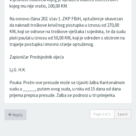
kojeg mu nije vratio, 100,00 KM.
Na osnovu člana 202. stav 1. ZKP FBiH, optuženi je obavezan
da naknadi troškove krivičnog postupka u iznosu od 270,00
KM, koji se odnose na troškove vještaka i svjedoka, te da sudu
plati paušal u iznosu od 50,00 KM, koji je određen s obzirom na
trajanje postupka i imovno stanje optuženog.
Zapisničar Predsjednik vijeća
Lj.G. H.K.
Pouka: Protiv ove presude može se izjaviti žalba Kantonalnom
sudu u _____, putem ovog suda, u roku od 15 dana od dana
prijema prepisa presude. Žalba se podnosi u tri primjerka.
Page
1
of
1
1 post
Reply