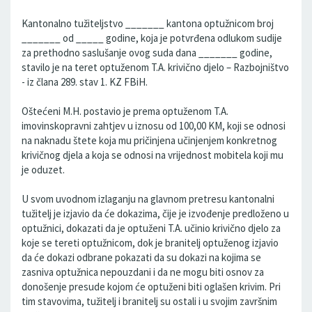
Kantonalno tužiteljstvo _______ kantona optužnicom broj
_______ od _____ godine, koja je potvrđena odlukom sudije
za prethodno saslušanje ovog suda dana _______ godine,
stavilo je na teret optuženom T.A. krivično djelo – Razbojništvo
- iz člana 289. stav 1. KZ FBiH.
Oštećeni M.H. postavio je prema optuženom T.A.
imovinskopravni zahtjev u iznosu od 100,00 KM, koji se odnosi
na naknadu štete koja mu pričinjena učinjenjem konkretnog
krivičnog djela a koja se odnosi na vrijednost mobitela koji mu
je oduzet.
U svom uvodnom izlaganju na glavnom pretresu kantonalni
tužitelj je izjavio da će dokazima, čije je izvođenje predloženo u
optužnici, dokazati da je optuženi T.A. učinio krivično djelo za
koje se tereti optužnicom, dok je branitelj optuženog izjavio
da će dokazi odbrane pokazati da su dokazi na kojima se
zasniva optužnica nepouzdani i da ne mogu biti osnov za
donošenje presude kojom će optuženi biti oglašen krivim. Pri
tim stavovima, tužitelj i branitelj su ostali i u svojim završnim