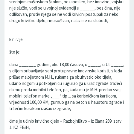
srednjom mašinskom školom, nezaposlen, bez imovine, vojsku
nije služio, vodi se u vojnoj evidenciji u ______, bez čina, nije
odlikovan, protiv njega se ne vodi krivični postupak za neko
drugo krivično djelo, neosuđivan, nalazi se na slobodi,
k r i v je
što je:
dana _______ godine, oko 18,00 časova, u _____, u Ul. _____,
s ciljem pribavljanja sebi protupravne imovinske koristi, s leđa
prišao maloljetnom M.H., rukama ga obuhvatio oko tijela,
udario nogom u potkoljenicu i ugurao ga u ulaz zgrade tražeći
da mu preda mobilni telefon, pa, kada mu je M.H. predao svoj
mobilni telefon marke „___“ tip ... sa korisničkom karticom,
vrijednosti 100,00 KM, gurnuo ga na beton u haustoru zgrade i
trčećim korakom izašao iz zgrade,
čime je učinio krivično djelo – Razbojništvo – iz člana 289. stav
1. KZ FBiH,