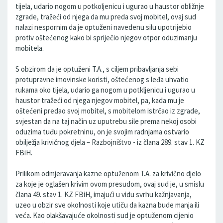
tijela, udario nogom u potkoljenicu i ugurao u haustor obližnje
zgrade, tražeći od njega da mu preda svoj mobitel, ovaj sud
nalazi nespornim da je optuženi navedenu silu upotrijebio
protiv oštećenog kako bi spriječio njegov otpor oduzimanju
mobitela.
S obzirom da je optuženi T.A., s ciljem pribavljanja sebi
protupravne imovinske koristi, oštećenog s leđa uhvatio
rukama oko tijela, udario ga nogom u potkljenicu i ugurao u
haustor tražeći od njega njegov mobitel, pa, kada mu je
oštećeni predao svoj mobitel, s mobitelom istrčao iz zgrade,
svjestan da na taj način uz uputrebu sile prema nekoj osobi
oduzima tuđu pokretninu, on je svojim radnjama ostvario
obilježja krivičnog djela – Razbojništvo - iz člana 289. stav 1. KZ
FBiH.
Prilikom odmjeravanja kazne optuženom T.A. za krivično djelo
za koje je oglašen krivim ovom presudom, ovaj sud je, u smislu
člana 49. stav 1. KZ FBiH, imajući u vidu svrhu kažnjavanja,
uzeo u obzir sve okolnosti koje utiču da kazna bude manja ili
veća. Kao olakšavajuće okolnosti sud je optuženom cijenio