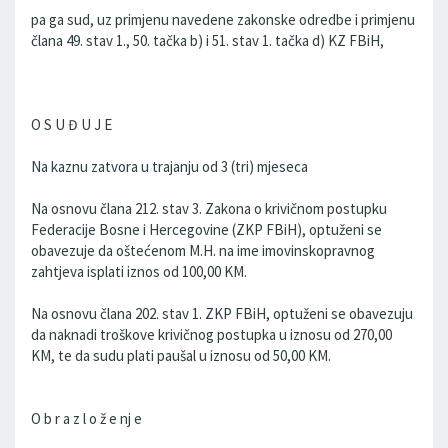
pa ga sud, uz primjenu navedene zakonske odredbe i primjenu
člana 49. stav 1., 50. tačka b) i 51. stav 1. tačka d) KZ FBiH,
O S U Đ U J E
Na kaznu zatvora u trajanju od 3 (tri) mjeseca
Na osnovu člana 212. stav 3. Zakona o krivičnom postupku
Federacije Bosne i Hercegovine (ZKP FBiH), optuženi se
obavezuje da oštećenom M.H. na ime imovinskopravnog
zahtjeva isplati iznos od 100,00 KM.
Na osnovu člana 202. stav 1. ZKP FBiH, optuženi se obavezuju
da naknadi troškove krivičnog postupka u iznosu od 270,00
KM, te da sudu plati paušal u iznosu od 50,00 KM.
O b r a z l o ž e nj e