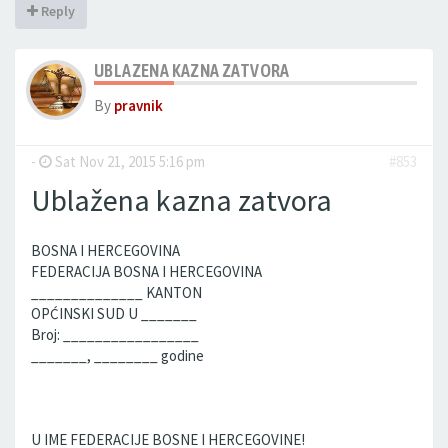
Reply
UBLAZENA KAZNA ZATVORA
By
pravnik
-
Sat Nov 21, 2015 5:16 pm
#853
Ublažena kazna zatvora
BOSNA I HERCEGOVINA
FEDERACIJA BOSNA I HERCEGOVINA
______________ KANTON
OPĆINSKI SUD U _______
Broj: _________________
_______, ________ godine
U IME FEDERACIJE BOSNE I HERCEGOVINE!