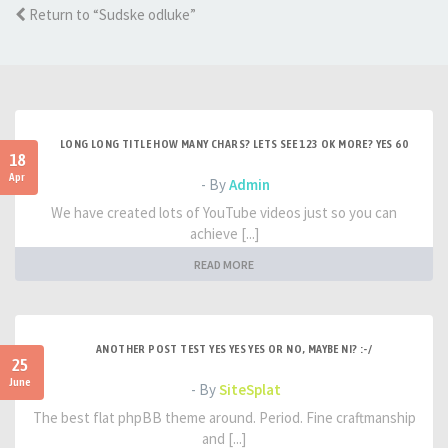
Return to “Sudske odluke”
LONG LONG TITLE HOW MANY CHARS? LETS SEE 123 OK MORE? YES 60
18
Apr
- By
Admin
We have created lots of YouTube videos just so you can
achieve [...]
READ MORE
ANOTHER POST TEST YES YES YES OR NO, MAYBE NI? :-/
25
June
- By
SiteSplat
The best flat phpBB theme around. Period. Fine craftmanship
and [...]