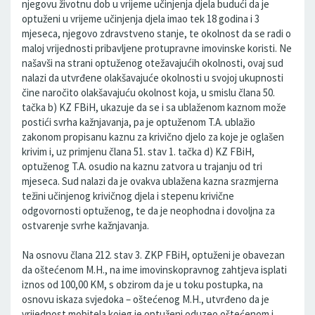
njegovu životnu dob u vrijeme učinjenja djela budući da je
optuženi u vrijeme učinjenja djela imao tek 18 godina i 3
mjeseca, njegovo zdravstveno stanje, te okolnost da se radi o
maloj vrijednosti pribavljene protupravne imovinske koristi. Ne
našavši na strani optuženog otežavajućih okolnosti, ovaj sud
nalazi da utvrđene olakšavajuće okolnosti u svojoj ukupnosti
čine naročito olakšavajuću okolnost koja, u smislu člana 50.
tačka b) KZ FBiH, ukazuje da se i sa ublaženom kaznom može
postići svrha kažnjavanja, pa je optuženom T.A. ublažio
zakonom propisanu kaznu za krivično djelo za koje je oglašen
krivim i, uz primjenu člana 51. stav 1. tačka d) KZ FBiH,
optuženog T.A. osudio na kaznu zatvora u trajanju od tri
mjeseca. Sud nalazi da je ovakva ublažena kazna srazmjerna
težini učinjenog krivičnog djela i stepenu krivične
odgovornosti optuženog, te da je neophodna i dovoljna za
ostvarenje svrhe kažnjavanja.
Na osnovu člana 212. stav 3. ZKP FBiH, optuženi je obavezan
da oštećenom M.H., na ime imovinskopravnog zahtjeva isplati
iznos od 100,00 KM, s obzirom da je u toku postupka, na
osnovu iskaza svjedoka – oštećenog M.H., utvrđeno da je
vrijednost mobitela kojeg je optuženi oduzeo oštećenom i