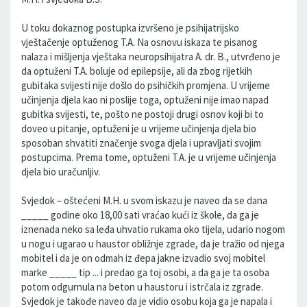
U toku dokaznog postupka izvršeno je psihijatrijsko
vještačenje optuženog T.A. Na osnovu iskaza te pisanog
nalaza i mišljenja vještaka neuropsihijatra A. dr. B., utvrđeno je
da optuženi T.A. boluje od epilepsije, ali da zbog rijetkih
gubitaka svijesti nije došlo do psihičkih promjena. U vrijeme
učinjenja djela kao ni poslije toga, optuženi nije imao napad
gubitka svijesti, te, pošto ne postoji drugi osnov koji bi to
doveo u pitanje, optuženi je u vrijeme učinjenja djela bio
sposoban shvatiti značenje svoga djela i upravljati svojim
postupcima. Prema tome, optuženi T.A. je u vrijeme učinjenja
djela bio uračunljiv.
Svjedok – oštećeni M.H. u svom iskazu je naveo da se dana
_____ godine oko 18,00 sati vraćao kući iz škole, da ga je
iznenada neko sa leđa uhvatio rukama oko tijela, udario nogom
u nogu i ugarao u haustor obližnje zgrade, da je tražio od njega
mobitel i da je on odmah iz đepa jakne izvadio svoj mobitel
marke _____ tip ... i predao ga toj osobi, a da ga je ta osoba
potom odgurnula na beton u haustoru i istrčala iz zgrade.
Svjedok je takođe naveo da je vidio osobu koja ga je napala i