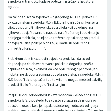
svjedoka u trenutku kada je optuženi istrčao iz haustora
zgrade.
Na tačnost iskaza svjedoka – oštećenog M.H. i svjedoka B.S.
ukazuju i iskazi svjedoka M.S. i B.D., njihovih očeva, koji su u
cijelosti potvrdili njihove iskaze u dijelu koji se odnosi na
njihovo obavještavanje o napadu na oštećenog i oduzimanju
od njega mobitela, na njihovo traženje optuženog po gradu i
obavještavanje policije o događaju kada su optuženog
primjetili u kafiću „____“.
S obzirom da iz iskaza ovih svjedoka proizilazi da su od
događaja pa do obavještavanja policije o događaju prošla
otprilike tri sata, okolnost da kod optuženog nije pronađen
mobitel ne dovodi u sumnju pouzdanost iskaza svjedoka M.H. i
B.S. budući da je optuženi za to vrijeme mogao mobitel sakriti,
prodati ili bilo što drugo učiniti sa njim.
Imajući u vidu određenost iskaza svjedoka – oštećenog M.H. i
svjedoka B.S. u pogledu toga zašto su sigurni da je upravo
optuženi osoba koja je napala oštećenog i oduzela od njega
mobitel, ovaj sud nalazi nepouzdanim iskaz svjedoka T.I., majke