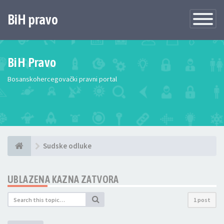
BiH pravo
Toggle
Navigatio
BiH Pravo
Bosanskohercegovački pravni portal
Sudske odluke
UBLAZENA KAZNA ZATVORA
1 post