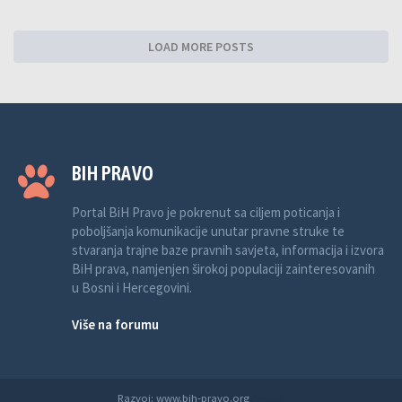
LOAD MORE POSTS
BIH PRAVO
Portal BiH Pravo je pokrenut sa ciljem poticanja i
poboljšanja komunikacije unutar pravne struke te
stvaranja trajne baze pravnih savjeta, informacija i izvora
BiH prava, namjenjen širokoj populaciji zainteresovanih
u Bosni i Hercegovini.
Više na forumu
Razvoj: www.bih-pravo.org
Anwalt