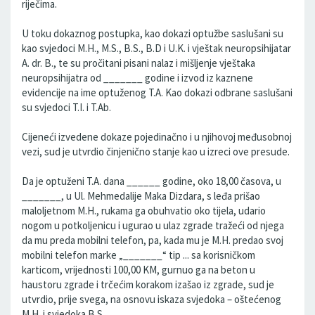
riječima.
U toku dokaznog postupka, kao dokazi optužbe saslušani su
kao svjedoci M.H., M.S., B.S., B.D i U.K. i vještak neuropsihijatar
A. dr. B., te su pročitani pisani nalaz i mišljenje vještaka
neuropsihijatra od _______ godine i izvod iz kaznene
evidencije na ime optuženog T.A. Kao dokazi odbrane saslušani
su svjedoci T.I. i T.Ab.
Cijeneći izvedene dokaze pojedinačno i u njihovoj međusobnoj
vezi, sud je utvrdio činjenično stanje kao u izreci ove presude.
Da je optuženi T.A. dana ______ godine, oko 18,00 časova, u
_______, u Ul. Mehmedalije Maka Dizdara, s leđa prišao
maloljetnom M.H., rukama ga obuhvatio oko tijela, udario
nogom u potkoljenicu i ugurao u ulaz zgrade tražeći od njega
da mu preda mobilni telefon, pa, kada mu je M.H. predao svoj
mobilni telefon marke „_______“ tip ... sa korisničkom
karticom, vrijednosti 100,00 KM, gurnuo ga na beton u
haustoru zgrade i trčećim korakom izašao iz zgrade, sud je
utvrdio, prije svega, na osnovu iskaza svjedoka – oštećenog
M.H. i svjedoka B.S.