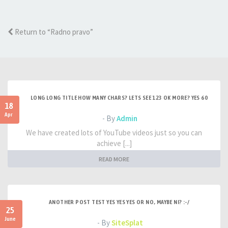
Return to “Radno pravo”
LONG LONG TITLE HOW MANY CHARS? LETS SEE 123 OK MORE? YES 60
18
Apr
- By
Admin
We have created lots of YouTube videos just so you can
achieve [...]
READ MORE
ANOTHER POST TEST YES YES YES OR NO, MAYBE NI? :-/
25
June
- By
SiteSplat