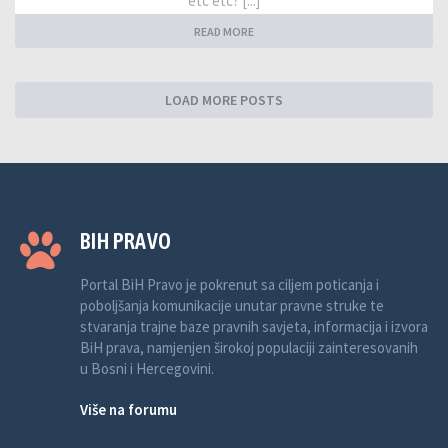
etc etc? [...]
READ MORE
LOAD MORE POSTS
BIH PRAVO
Portal BiH Pravo je pokrenut sa ciljem poticanja i
poboljšanja komunikacije unutar pravne struke te
stvaranja trajne baze pravnih savjeta, informacija i izvora
BiH prava, namjenjen širokoj populaciji zainteresovanih
u Bosni i Hercegovini.
Više na forumu