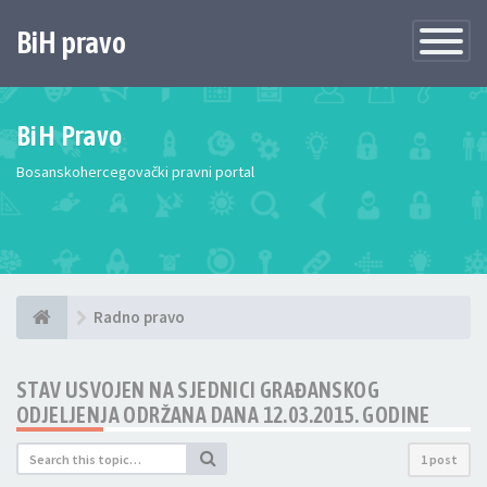
BiH pravo
Toggle
Navigatio
BiH Pravo
Bosanskohercegovački pravni portal
Radno pravo
STAV USVOJEN NA SJEDNICI GRAĐANSKOG
ODJELJENJA ODRŽANA DANA 12.03.2015. GODINE
1 post