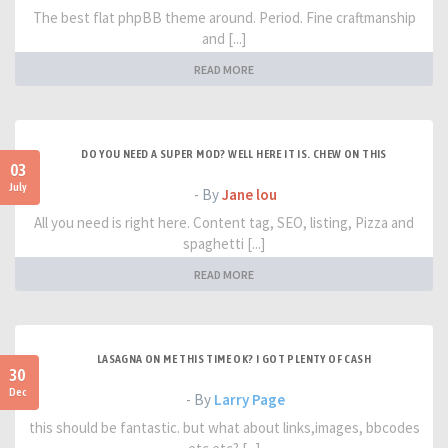
The best flat phpBB theme around. Period. Fine craftmanship
and [...]
READ MORE
DO YOU NEED A SUPER MOD? WELL HERE IT IS. CHEW ON THIS
03
July
- By
Jane lou
All you need is right here. Content tag, SEO, listing, Pizza and
spaghetti [...]
READ MORE
LASAGNA ON ME THIS TIME OK? I GOT PLENTY OF CASH
30
Dec
- By
Larry Page
this should be fantastic. but what about links,images, bbcodes