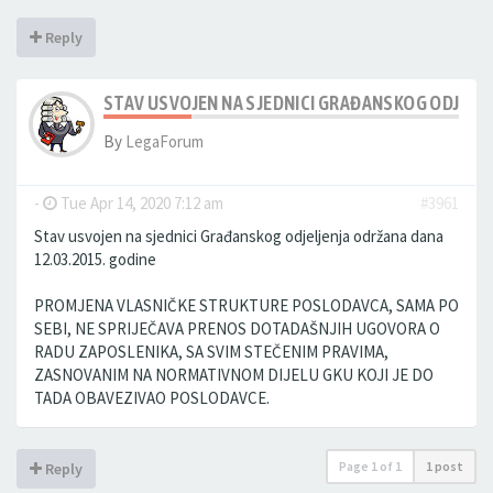
Reply
STAV USVOJEN NA SJEDNICI GRAĐANSKOG ODJELJE
By
LegaForum
-
Tue Apr 14, 2020 7:12 am
#3961
Stav usvojen na sjednici Građanskog odjeljenja održana dana
12.03.2015. godine
PROMJENA VLASNIČKE STRUKTURE POSLODAVCA, SAMA PO
SEBI, NE SPRIJEČAVA PRENOS DOTADAŠNJIH UGOVORA O
RADU ZAPOSLENIKA, SA SVIM STEČENIM PRAVIMA,
ZASNOVANIM NA NORMATIVNOM DIJELU GKU KOJI JE DO
TADA OBAVEZIVAO POSLODAVCE.
Page
1
of
1
1 post
Reply