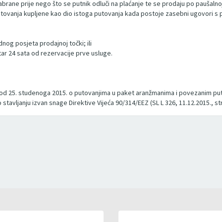
abrane prije nego što se putnik odluči na plaćanje te se prodaju po paušalnoj
tovanja kupljene kao dio istoga putovanja kada postoje zasebni ugovori s p
og posjeta prodajnoj točki; ili
ar 24 sata od rezervacije prve usluge.
 od 25. studenoga 2015. o putovanjima u paket aranžmanima i povezanim put
tavljanju izvan snage Direktive Vijeća 90/314/EEZ (SL L 326, 11.12.2015., str.