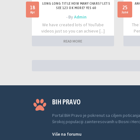
LONG LONG TITLE HOW MANY CHARS? LETS
AN
18
25
SEE 123 OK MORE? YES 60
Apr
June
- By
Admin
We have created lots of YouTube
The 
videos just so you can achieve [...]
Per
READ MORE
BIH PRAVO
Portal BiH Pravo je pokrenut sa ciljem poticanja
širokoj populaciji zainteresovanih u Bosni i Her
Više na forumu