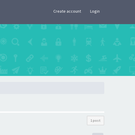
×
Create account
Login
1 post