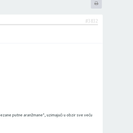
#3832
vezane putne aranžmane*, uzimajući u obzir sve veću