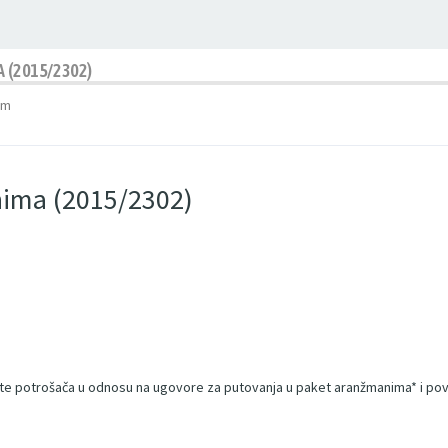
 (2015/2302)
pm
nima (2015/2302)
štite potrošača u odnosu na ugovore za putovanja u paket aranžmanima* i po