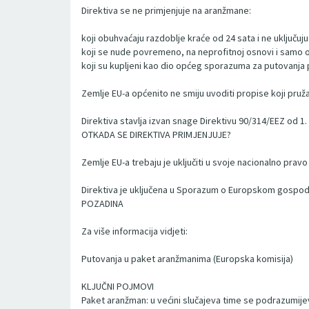
Direktiva se ne primjenjuje na aranžmane:
koji obuhvaćaju razdoblje kraće od 24 sata i ne uključuj
koji se nude povremeno, na neprofitnoj osnovi i samo o
koji su kupljeni kao dio općeg sporazuma za putovanja
Zemlje EU-a općenito ne smiju uvoditi propise koji pružaj
Direktiva stavlja izvan snage Direktivu 90/314/EEZ od 1.
OTKADA SE DIREKTIVA PRIMJENJUJE?
Zemlje EU-a trebaju je uključiti u svoje nacionalno pravo 
Direktiva je uključena u Sporazum o Europskom gospod
POZADINA
Za više informacija vidjeti:
Putovanja u paket aranžmanima (Europska komisija)
KLJUČNI POJMOVI
Paket aranžman: u većini slučajeva time se podrazumijeva 