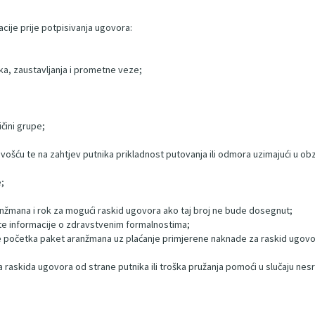
acije prije potpisivanja ugovora:
tka, zaustavljanja i prometne veze;
ičini grupe;
ošću te na zahtjev putnika prikladnost putovanja ili odmora uzimajući u obz
;
anžmana i rok za mogući raskid ugovora ako taj broj ne bude dosegnut;
 te informacije o zdravstvenim formalnostima;
je početka paket aranžmana uz plaćanje primjerene naknade za raskid ugovor
raskida ugovora od strane putnika ili troška pružanja pomoći u slučaju nesreć