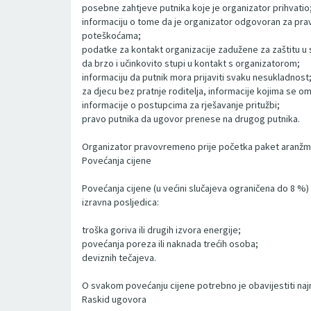
posebne zahtjeve putnika koje je organizator prihvatio
informaciju o tome da je organizator odgovoran za prav
poteškoćama;
podatke za kontakt organizacije zadužene za zaštitu u s
da brzo i učinkovito stupi u kontakt s organizatorom;
informaciju da putnik mora prijaviti svaku nesukladnost
za djecu bez pratnje roditelja, informacije kojima se 
informacije o postupcima za rješavanje pritužbi;
pravo putnika da ugovor prenese na drugog putnika.
Organizator pravovremeno prije početka paket aranžman
Povećanja cijene
Povećanja cijene (u većini slučajeva ograničena do 8 %)
izravna posljedica:
troška goriva ili drugih izvora energije;
povećanja poreza ili naknada trećih osoba;
deviznih tečajeva.
O svakom povećanju cijene potrebno je obavijestiti na
Raskid ugovora