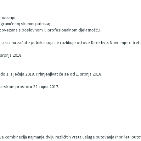
u noćenje;
graničenoj skupini putnika;
 povezana s poslovnom ili profesionalnom djelatnošću.
u razinu zaštite putnika koja se razlikuje od ove Direktive. Nove mjere treba
 srpnja 2018.
do 1. siječnja 2018. Primjenjivat će se od 1. srpnja 2018.
arskom prostoru 22. rujna 2017.
kombinacija najmanje dviju različitih vrsta usluga putovanja (npr. let, putov