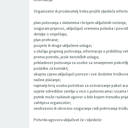
Organizator ili prodavatelj treba pružiti sljedeće inform
plan putovanja s datumima i brojem uključenih noćenja;
osigurani prijevoz, uključujući vremena polaska i povra
detalje o smještaju;
plan prehrane;
posjete ili druge uključene usluge;
u slučaju grupnog putovanja, informacije o približnoj vel
prema potrebi, jezik turističkih usluga;
prikladnost putovanja za osobe sa smanjenom pokretljiv
podatke za kontakt;
ukupnu cijenu uključujući poreze i sve dodatne troškove
načine plaćanje;
najmanji broj osoba potreban za ostvarivanje paket ar
uvjete odredišne zemlje u vezi s putovnicama i vizama
putnik može raskinuti ugovor u bilo kojem trenutku pri
zahtijeva organizator;
neobvezno ili obvezno osiguranje radi pokrivanja troška 
Potvrda ugovora uključivat će i sljedeće: