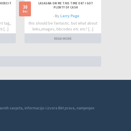
HERE IT
LASAGNA ON ME THIS TIME OK? I GOT
30
PLENTY OF CASH
Dec
- By
Larry Page
nt tag,
this should be fantastic. but what about
 [...]
links,images, bbcodes etc etc? [...]
READ MORE
avnih savjeta, informacija i izvora BiH prava, namjenjen