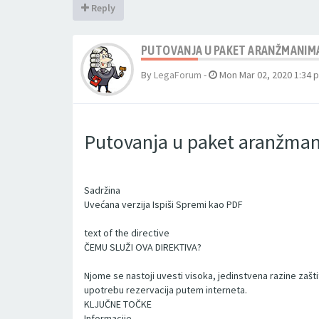
Reply
PUTOVANJA U PAKET ARANŽMANIMA
By
LegaForum
-
Mon Mar 02, 2020 1:34 
Putovanja u paket aranžma
Sadržina
Uvećana verzija Ispiši Spremi kao PDF
text of the directive
ČEMU SLUŽI OVA DIREKTIVA?
Njome se nastoji uvesti visoka, jedinstvena razine za
upotrebu rezervacija putem interneta.
KLJUČNE TOČKE
Informacije