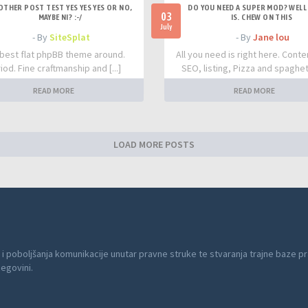
OTHER POST TEST YES YES YES OR NO,
DO YOU NEED A SUPER MOD? WELL 
03
MAYBE NI? :-/
IS. CHEW ON THIS
July
- By
SiteSplat
- By
Jane lou
best flat phpBB theme around.
All you need is right here. Conte
iod. Fine craftmanship and [...]
SEO, listing, Pizza and spaghetti
READ MORE
READ MORE
LOAD MORE POSTS
 i poboljšanja komunikacije unutar pravne struke te stvaranja trajne baze pr
cegovini.