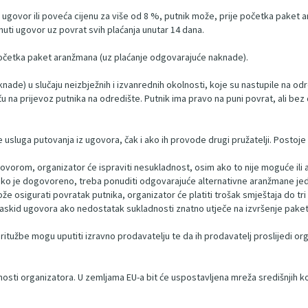
govor ili poveća cijenu za više od 8 %, putnik može, prije početka paket ar
nuti ugovor uz povrat svih plaćanja unutar 14 dana.
 početka paket aranžmana (uz plaćanje odgovarajuće naknade).
ade) u slučaju neizbježnih i izvanrednih okolnosti, koje su nastupile na odre
eču na prijevoz putnika na odredište. Putnik ima pravo na puni povrat, ali be
sluga putovanja iz ugovora, čak i ako ih provode drugi pružatelji. Postoje p
govorom, organizator će ispraviti nesukladnost, osim ako to nije moguće ili 
ako je dogovoreno, treba ponuditi odgovarajuće alternativne aranžmane jedn
e osigurati povratak putnika, organizator će platiti trošak smještaja do tri 
askid ugovora ako nedostatak sukladnosti znatno utječe na izvršenje paketa
 pritužbe mogu uputiti izravno prodavatelju te da ih prodavatelj proslijedi 
tnosti organizatora. U zemljama EU-a bit će uspostavljena mreža središnjih 