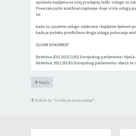
općenito kupljena na istoj prodajnoj točki. Usluge su od
Povezani putni aranžman:najmanje dvije vrste usluga pu
se:
kada su zasebne usluge odabrane i kupljene tijekom jedn
kada je putniku predložena druga usluga putovanja unut
GLAVNI DOKUMENT
Direktiva (EU) 2015/2302 Europskog parlamenta i Vijeća
Direktive 2011/83/EU Europskog parlamenta i Vijeća te o s
Reply
Return to “Ostala pravna pitanja”