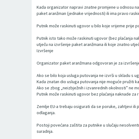
Kada organizator napravi znatne promjene u odnosu na u
paket aranžman (jednake vrijednosti) ili ima pravo raski
Putnik može raskinuti ugovor u bilo koje vrijeme prije
Putnik isto tako može raskinuti ugovor (bez plaćanja nakn
utječu na izvršenje paket aranžmana ili koje znatno utj
Izvršenje
Organizator paket aranžmana odgovoran je za izvršenje u
Ako se bilo koja usluga putovanja ne izvrši u skladu s u
Kada znatan dio usluga putovanja nije moguće pružiti k
Ako se zbog „neizbježnih i izvanrednih okolnosti” ne mož
Putnik može raskinuti ugovor bez plaćanja naknade za r
Zemlje EU-a trebaju osigurati da se poruke, zahtjevi ili
odlaganja.
Postoji povećana zaštita za putnike u slučaju nesolven
suradnja.