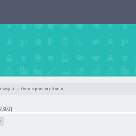
i savjeti
Ostala pravna pitanja
2302)
h