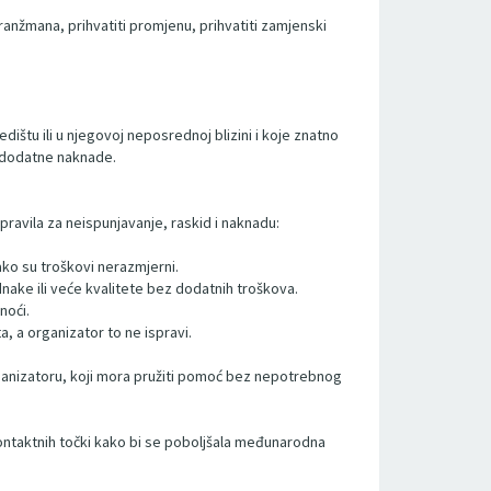
anžmana, prihvatiti promjenu, prihvatiti zamjenski
dištu ili u njegovoj neposrednoj blizini i koje znatno
z dodatne naknade.
ravila za neispunjavanje, raskid i naknadu:
ako su troškovi nerazmjerni.
ake ili veće kvalitete bez dodatnih troškova.
noći.
, a organizator to ne ispravi.
organizatoru, koji mora pružiti pomoć bez nepotrebnog
kontaktnih točki kako bi se poboljšala međunarodna