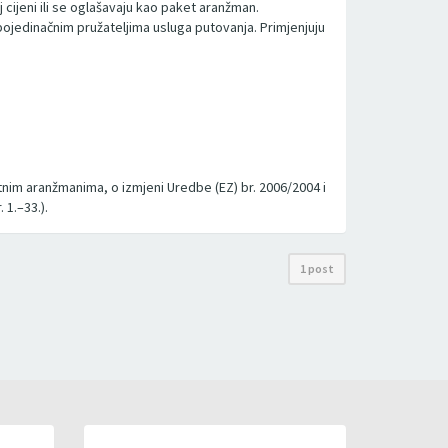
 cijeni ili se oglašavaju kao paket aranžman.
ojedinačnim pružateljima usluga putovanja. Primjenjuju
nim aranžmanima, o izmjeni Uredbe (EZ) br. 2006/2004 i
 1.–33.).
1 post