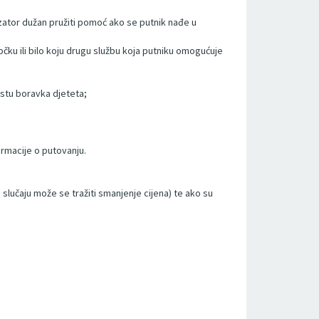
zator dužan pružiti pomoć ako se putnik nađe u
čku ili bilo koju drugu službu koja putniku omogućuje
estu boravka djeteta;
rmacije o putovanju.
lučaju može se tražiti smanjenje cijena) te ako su