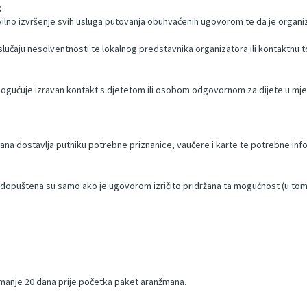
;
ilno izvršenje svih usluga putovanja obuhvaćenih ugovorom te da je organi
lučaju nesolventnosti te lokalnog predstavnika organizatora ili kontaktnu to
;
omogućuje izravan kontakt s djetetom ili osobom odgovornom za dijete u mj
a dostavlja putniku potrebne priznanice, vaučere i karte te potrebne info
 dopuštena su samo ako je ugovorom izričito pridržana ta mogućnost (u tom s
jmanje 20 dana prije početka paket aranžmana.