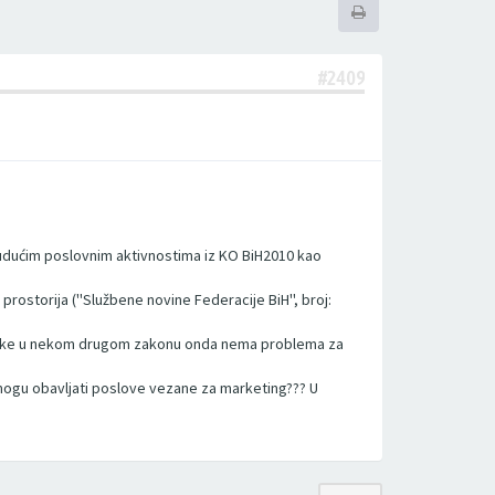
#2409
 budućim poslovnim aktivnostima iz KO BiH2010 kao
prostorija (''Službene novine Federacije BiH'', broj:
 zapreke u nekom drugom zakonu onda nema problema za
e mogu obavljati poslove vezane za marketing??? U