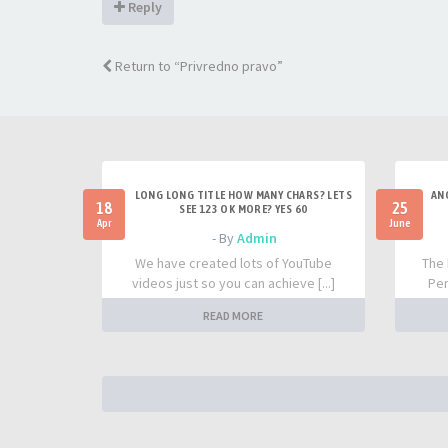
Reply
Return to “Privredno pravo”
LONG LONG TITLE HOW MANY CHARS? LETS
AN
18
25
SEE 123 OK MORE? YES 60
Apr
June
- By
Admin
We have created lots of YouTube
The 
videos just so you can achieve [...]
Per
READ MORE