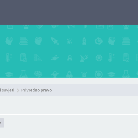
i savjeti
Privredno pravo
h