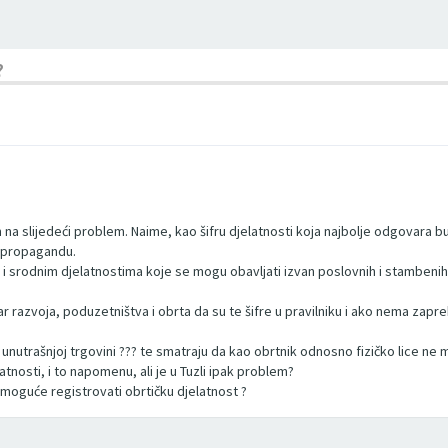
?
am na slijedeći problem. Naime, kao šifru djelatnosti koja najbolje odgovara
i propagandu.
ima i srodnim djelatnostima koje se mogu obavljati izvan poslovnih i stambenih 
tar razvoja, poduzetništva i obrta da su te šifre u pravilniku i ako nema
 unutrašnjoj trgovini ??? te smatraju da kao obrtnik odnosno fizičko lice n
nosti, i to napomenu, ali je u Tuzli ipak problem?
e moguće registrovati obrtičku djelatnost ?