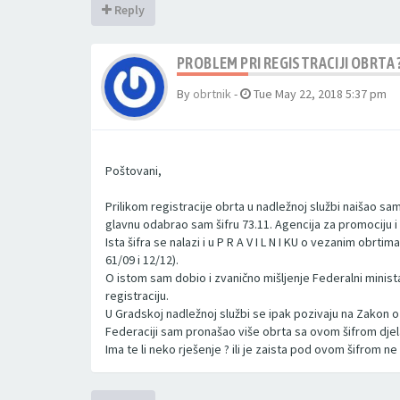
Reply
PROBLEM PRI REGISTRACIJI OBRTA 
By
obrtnik
-
Tue May 22, 2018 5:37 pm
Poštovani,
Prilikom registracije obrta u nadležnoj službi naišao s
glavnu odabrao sam šifru 73.11. Agencija za promociju 
Ista šifra se nalazi i u P R A V I L N I KU o vezanim obrt
61/09 i 12/12).
O istom sam dobio i zvanično mišljenje Federalni minis
registraciju.
U Gradskoj nadležnoj službi se ipak pozivaju na Zakon o
Federaciji sam pronašao više obrta sa ovom šifrom djelat
Ima te li neko rješenje ? ili je zaista pod ovom šifrom n