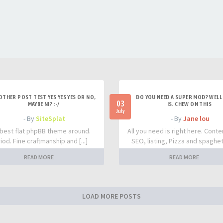
OTHER POST TEST YES YES YES OR NO,
DO YOU NEED A SUPER MOD? WELL 
03
MAYBE NI? :-/
IS. CHEW ON THIS
July
- By
SiteSplat
- By
Jane lou
best flat phpBB theme around.
All you need is right here. Conte
iod. Fine craftmanship and [...]
SEO, listing, Pizza and spaghetti
READ MORE
READ MORE
LOAD MORE POSTS