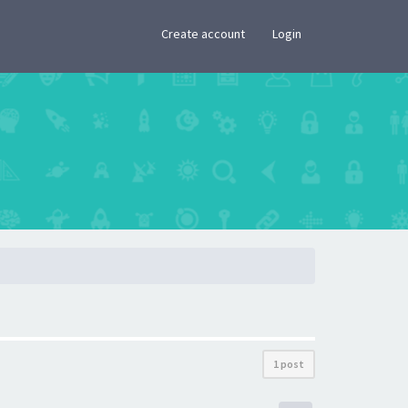
×
Create account
Login
1 post