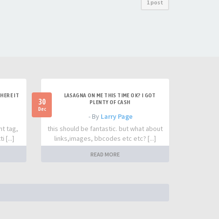
1 post
HERE IT
LASAGNA ON ME THIS TIME OK? I GOT
30
PLENTY OF CASH
Dec
- By
Larry Page
nt tag,
this should be fantastic. but what about
 [...]
links,images, bbcodes etc etc? [...]
READ MORE