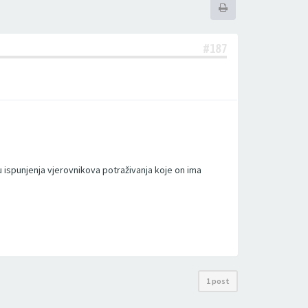
#187
 ispunjenja vjerovnikova potraživanja koje on ima
1 post