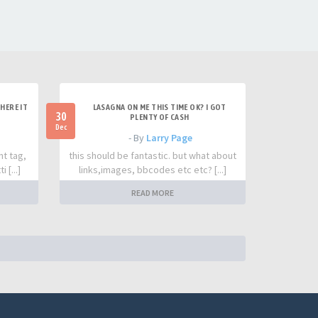
HERE IT
LASAGNA ON ME THIS TIME OK? I GOT
30
PLENTY OF CASH
Dec
- By
Larry Page
nt tag,
this should be fantastic. but what about
 [...]
links,images, bbcodes etc etc? [...]
READ MORE