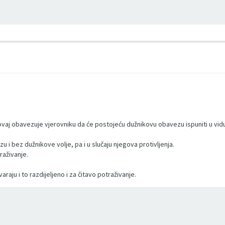
ovaj obavezuje vjerovniku da će postojeću dužnikovu obavezu ispuniti u vidu
 i bez dužnikove volje, pa i u slučaju njegova protivljenja.
aživanje.
aju i to razdijeljeno i za čitavo potraživanje.