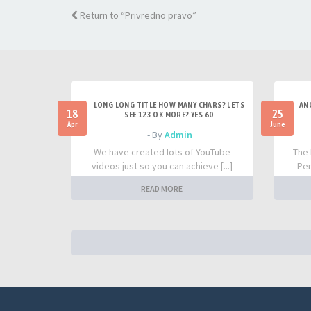
Return to “Privredno pravo”
LONG LONG TITLE HOW MANY CHARS? LETS
AN
18
25
SEE 123 OK MORE? YES 60
Apr
June
- By
Admin
We have created lots of YouTube
The 
videos just so you can achieve [...]
Per
READ MORE