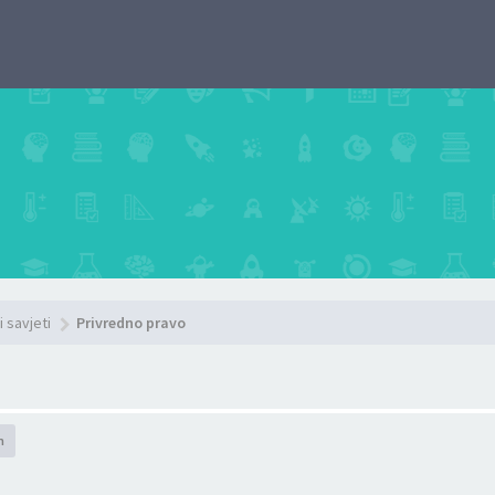
i savjeti
Privredno pravo
h