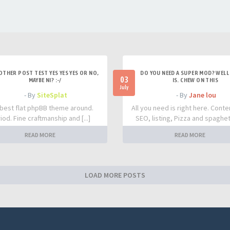
OTHER POST TEST YES YES YES OR NO,
DO YOU NEED A SUPER MOD? WELL 
03
MAYBE NI? :-/
IS. CHEW ON THIS
July
- By
SiteSplat
- By
Jane lou
best flat phpBB theme around.
All you need is right here. Conte
iod. Fine craftmanship and [...]
SEO, listing, Pizza and spaghetti
READ MORE
READ MORE
LOAD MORE POSTS