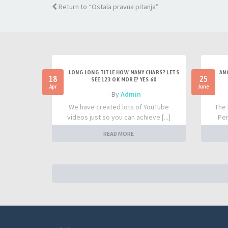
Return to “Ostala pravna pitanja”
LONG LONG TITLE HOW MANY CHARS? LETS
AN
18
25
SEE 123 OK MORE? YES 60
Apr
June
- By
Admin
We have created lots of YouTube
The 
videos just so you can achieve [...]
Per
READ MORE