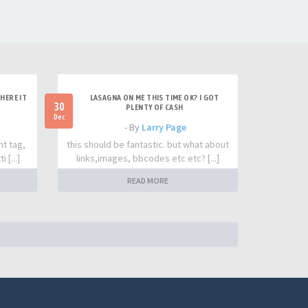
HERE IT
LASAGNA ON ME THIS TIME OK? I GOT
30
PLENTY OF CASH
Dec
- By
Larry Page
nt tag,
this should be fantastic. but what about
 [...]
links,images, bbcodes etc etc? [...]
READ MORE