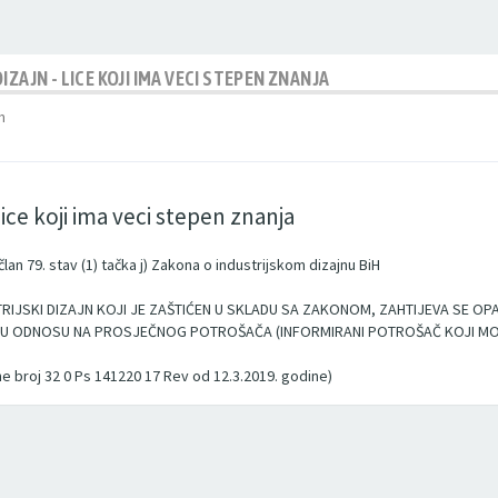
ZAJN - LICE KOJI IMA VECI STEPEN ZNANJA
m
lice koji ima veci stepen znanja
51., član 79. stav (1) tačka j) Zakona o industrijskom dizajnu BiH
IJSKI DIZAJN KOJI JE ZAŠTIĆEN U SKLADU SA ZAKONOM, ZAHTIJEVA SE OPAŽ
U ODNOSU NA PROSJEČNOG POTROŠAČA (INFORMIRANI POTROŠAČ KOJI MOŽE
 broj 32 0 Ps 141220 17 Rev od 12.3.2019. godine)