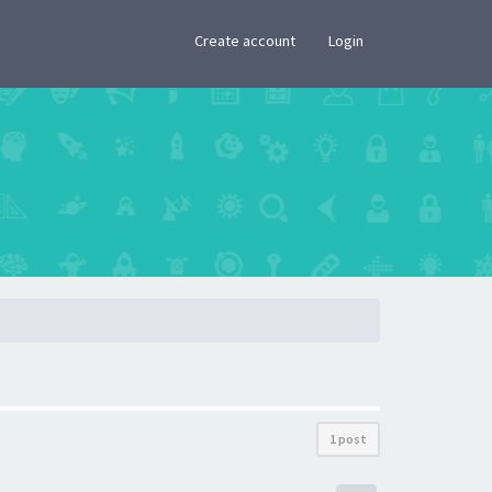
×
Create account
Login
1 post