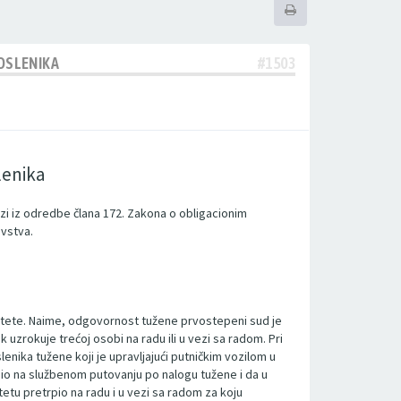
OSLENIKA
#1503
lenika
zi iz odredbe člana 172. Zakona o obligacionim
vstva.
štete. Naime, odgovornost tužene prvostepeni sud je
zrokuje trećoj osobi na radu ili u vezi sa radom. Pri
enika tužene koji je upravljajući putničkim vozilom u
 bio na službenom putovanju po nalogu tužene i da u
etu pretrpio na radu i u vezi sa radom za koju