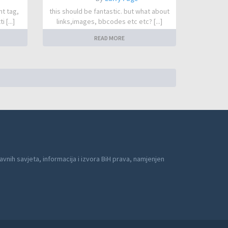
nt tag,
this should be fantastic. but what about
 [...]
links,images, bbcodes etc etc? [...]
READ MORE
avnih savjeta, informacija i izvora BiH prava, namjenjen