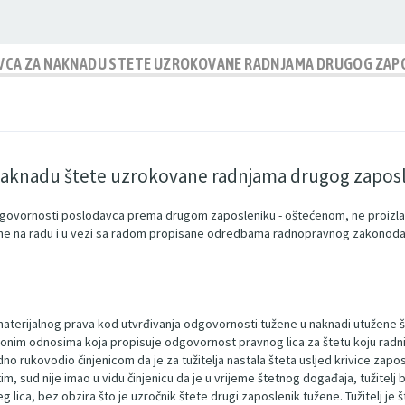
CA ZA NAKNADU STETE UZROKOVANE RADNJAMA DRUGOG ZAP
naknadu štete uzrokovane radnjama drugog zapos
 odgovornosti poslodavca prema drugom zaposleniku - oštećenom, ne proizla
ene na radu i u vezi sa radom propisane odredbama radnopravnog zakonoda
aterijalnog prava kod utvrđivanja odgovornosti tužene u naknadi utužene 
nim odnosima koja propisuje odgovornost pravnog lica za štetu koju radnik u
o rukovodio činjenicom da je za tužitelja nastala šteta usljed krivice zaposl
, sud nije imao u vidu činjenicu da je u vrijeme štetnog događaja, tužitelj
ica, bez obzira što je uzročnik štete drugi zaposlenik tužene. Tužitelj je št