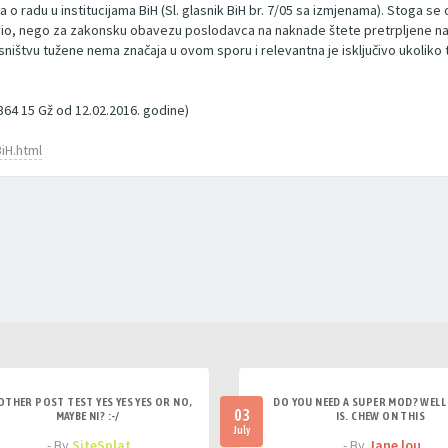
o radu u institucijama BiH (Sl. glasnik BiH br. 7/05 sa izmjenama). Stoga
rivio, nego za zakonsku obavezu poslodavca na naknade štete pretrpljene na
sništvu tužene nema značaja u ovom sporu i relevantna je isključivo ukoliko 
9364 15 Gž od 12.02.2016. godine)
iH.html
OTHER POST TEST YES YES YES OR NO,
DO YOU NEED A SUPER MOD? WELL 
03
MAYBE NI? :-/
IS. CHEW ON THIS
July
- By
SiteSplat
- By
Jane lou