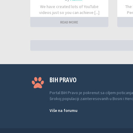
We have created lots of YouTube
The 
videos just so you can achieve [...]
Per
READ MORE
BIH PRAVO
Portal BiH Pravo je pokrenut sa ciljem poticanja
širokoj populaciji zainteresovanih u Bosni i Her
Više na forumu