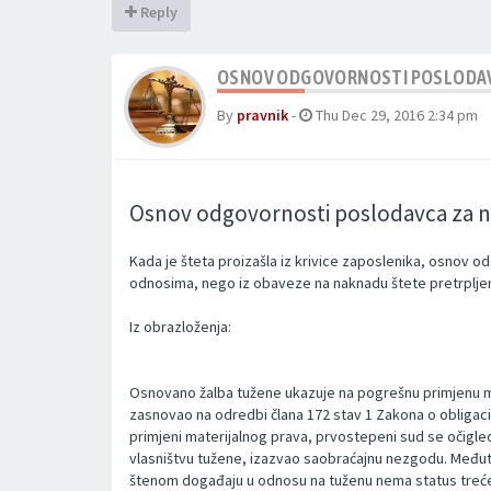
Reply
OSNOV ODGOVORNOSTI POSLODAV
By
pravnik
-
Thu Dec 29, 2016 2:34 pm
Osnov odgovornosti poslodavca za 
Kada je šteta proizašla iz krivice zaposlenika, osnov
odnosima, nego iz obaveze na naknadu štete pretrplj
Iz obrazloženja:
Osnovano žalba tužene ukazuje na pogrešnu primjenu m
zasnovao na odredbi člana 172 stav 1 Zakona o obligacio
primjeni materijalnog prava, prvostepeni sud se očigledn
vlasništvu tužene, izazvao saobraćajnu nezgodu. Međutim
štenom događaju u odnosu na tuženu nema status trećeg l