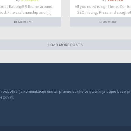
best flat phpBB theme around.
All you need is right here. Conte
iod. Fine craftmanship and [...]
SEO, listing, Pizza and spaghetti
READ MORE
READ MORE
LOAD MORE POSTS
 i poboljšanja komunikacije unutar pravne struke te stvaranja trajne baze pr
cegovini.