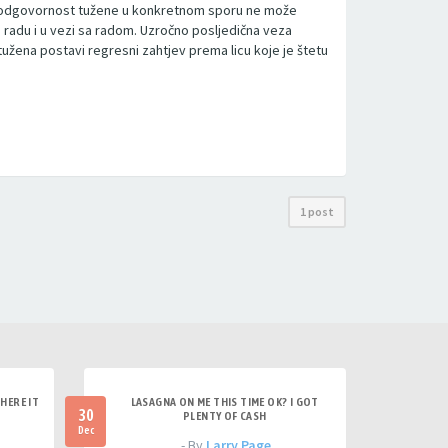
 se odgovornost tužene u konkretnom sporu ne može
 radu i u vezi sa radom. Uzročno posljedična veza
tužena postavi regresni zahtjev prema licu koje je štetu
1 post
HERE IT
LASAGNA ON ME THIS TIME OK? I GOT
30
PLENTY OF CASH
Dec
- By
Larry Page