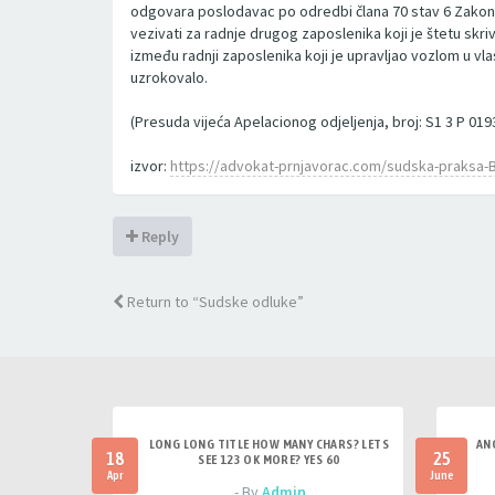
odgovara poslodavac po odredbi člana 70 stav 6 Zakona 
vezivati za radnje drugog zaposlenika koji je štetu sk
između radnji zaposlenika koji je upravljao vozlom u vla
uzrokovalo.
(Presuda vijeća Apelacionog odjeljenja, broj: S1 3 P 01
izvor:
https://advokat-prnjavorac.com/sudska-praksa-B
Reply
Return to “Sudske odluke”
LONG LONG TITLE HOW MANY CHARS? LETS
AN
18
25
SEE 123 OK MORE? YES 60
Apr
June
- By
Admin