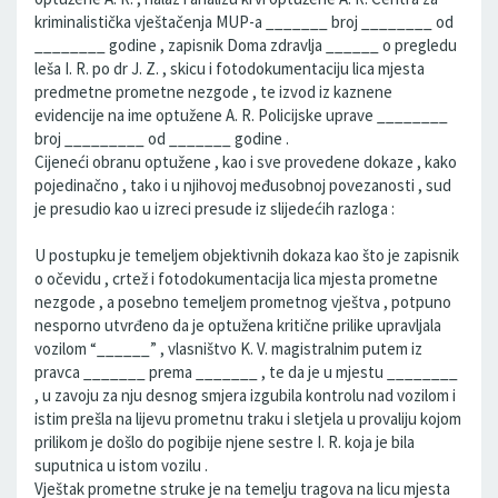
kriminalistička vještačenja MUP-a _______ broj ________ od
________ godine , zapisnik Doma zdravlja ______ o pregledu
leša I. R. po dr J. Z. , skicu i fotodokumentaciju lica mjesta
predmetne prometne nezgode , te izvod iz kaznene
evidencije na ime optužene A. R. Policijske uprave ________
broj _________ od _______ godine .
Cijeneći obranu optužene , kao i sve provedene dokaze , kako
pojedinačno , tako i u njihovoj međusobnoj povezanosti , sud
je presudio kao u izreci presude iz slijedećih razloga :
U postupku je temeljem objektivnih dokaza kao što je zapisnik
o očevidu , crtež i fotodokumentacija lica mjesta prometne
nezgode , a posebno temeljem prometnog vještva , potpuno
nesporno utvrđeno da je optužena kritične prilike upravljala
vozilom “______” , vlasništvo K. V. magistralnim putem iz
pravca _______ prema _______ , te da je u mjestu ________
, u zavoju za nju desnog smjera izgubila kontrolu nad vozilom i
istim prešla na lijevu prometnu traku i sletjela u provaliju kojom
prilikom je došlo do pogibije njene sestre I. R. koja je bila
suputnica u istom vozilu .
Vještak prometne struke je na temelju tragova na licu mjesta