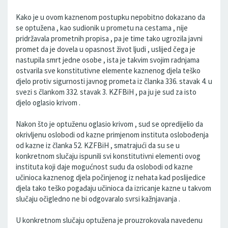
Kako je u ovom kaznenom postupku nepobitno dokazano da
se optužena , kao sudionik u prometu na cestama , nije
pridržavala prometnih propisa , pa je time tako ugrozila javni
promet da je dovela u opasnost život ljudi , uslijed čega je
nastupila smrt jedne osobe , ista je takvim svojim radnjama
ostvarila sve konstitutivne elemente kaznenog djela teško
djelo protiv sigurnosti javnog prometa iz članka 336. stavak 4. u
svezi s člankom 332. stavak 3. KZFBiH , pa ju je sud za isto
djelo oglasio krivom .
Nakon što je optuženu oglasio krivom , sud se opredijelio da
okrivljenu oslobodi od kazne primjenom instituta oslobođenja
od kazne iz članka 52. KZFBiH , smatrajući da su se u
konkretnom slučaju ispunili svi konstitutivni elementi ovog
instituta koji daje mogućnost sudu da oslobodi od kazne
učinioca kaznenog djela počinjenog iz nehata kad poslijedice
djela tako teško pogađaju učinioca da izricanje kazne u takvom
slučaju očigledno ne bi odgovaralo svrsi kažnjavanja .
U konkretnom slučaju optužena je prouzrokovala navedenu