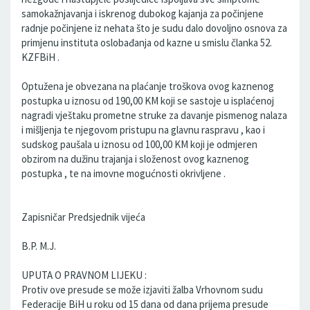
samokažnjavanja i iskrenog dubokog kajanja za počinjene
radnje počinjene iz nehata što je sudu dalo dovoljno osnova za
primjenu instituta oslobađanja od kazne u smislu članka 52.
KZFBiH .
Optužena je obvezana na plaćanje troškova ovog kaznenog
postupka u iznosu od 190,00 KM koji se sastoje u isplaćenoj
nagradi vještaku prometne struke za davanje pismenog nalaza
i mišljenja te njegovom pristupu na glavnu raspravu , kao i
sudskog paušala u iznosu od 100,00 KM koji je odmjeren
obzirom na dužinu trajanja i složenost ovog kaznenog
postupka , te na imovne mogućnosti okrivljene .
Zapisničar Predsjednik vijeća
B.P. M.J.
UPUTA O PRAVNOM LIJEKU :
Protiv ove presude se može izjaviti žalba Vrhovnom sudu
Federacije BiH u roku od 15 dana od dana prijema presude