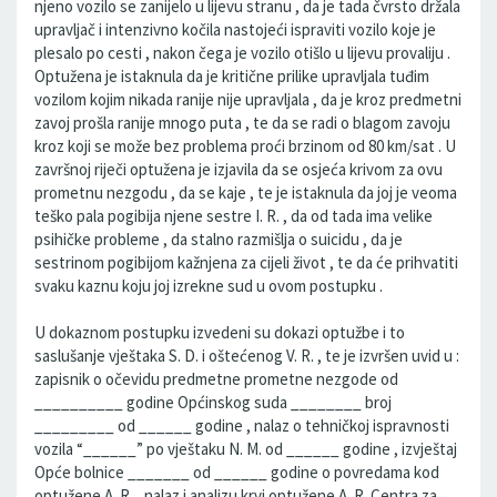
njeno vozilo se zanijelo u lijevu stranu , da je tada čvrsto držala
upravljač i intenzivno kočila nastojeći ispraviti vozilo koje je
plesalo po cesti , nakon čega je vozilo otišlo u lijevu provaliju .
Optužena je istaknula da je kritične prilike upravljala tuđim
vozilom kojim nikada ranije nije upravljala , da je kroz predmetni
zavoj prošla ranije mnogo puta , te da se radi o blagom zavoju
kroz koji se može bez problema proći brzinom od 80 km/sat . U
završnoj riječi optužena je izjavila da se osjeća krivom za ovu
prometnu nezgodu , da se kaje , te je istaknula da joj je veoma
teško pala pogibija njene sestre I. R. , da od tada ima velike
psihičke probleme , da stalno razmišlja o suicidu , da je
sestrinom pogibijom kažnjena za cijeli život , te da će prihvatiti
svaku kaznu koju joj izrekne sud u ovom postupku .
U dokaznom postupku izvedeni su dokazi optužbe i to
saslušanje vještaka S. D. i oštećenog V. R. , te je izvršen uvid u :
zapisnik o očevidu predmetne prometne nezgode od
__________ godine Općinskog suda ________ broj
_________ od ______ godine , nalaz o tehničkoj ispravnosti
vozila “______” po vještaku N. M. od ______ godine , izvještaj
Opće bolnice _______ od ______ godine o povredama kod
optužene A. R. , nalaz i analizu krvi optužene A. R. Centra za