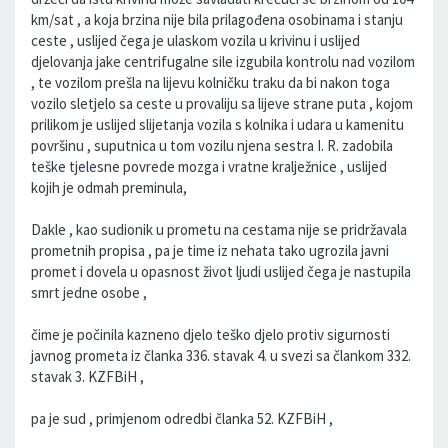
km/sat , a koja brzina nije bila prilagođena osobinama i stanju
ceste , uslijed čega je ulaskom vozila u krivinu i uslijed
djelovanja jake centrifugalne sile izgubila kontrolu nad vozilom
, te vozilom prešla na lijevu kolničku traku da bi nakon toga
vozilo sletjelo sa ceste u provaliju sa lijeve strane puta , kojom
prilikom je uslijed slijetanja vozila s kolnika i udara u kamenitu
površinu , suputnica u tom vozilu njena sestra I. R. zadobila
teške tjelesne povrede mozga i vratne kralježnice , uslijed
kojih je odmah preminula,
Dakle , kao sudionik u prometu na cestama nije se pridržavala
prometnih propisa , pa je time iz nehata tako ugrozila javni
promet i dovela u opasnost život ljudi uslijed čega je nastupila
smrt jedne osobe ,
čime je počinila kazneno djelo teško djelo protiv sigurnosti
javnog prometa iz članka 336. stavak 4. u svezi sa člankom 332.
stavak 3. KZFBiH ,
pa je sud , primjenom odredbi članka 52. KZFBiH ,