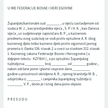
U IME FEDERACIJE BOSNE I HERCEGOVINE
Županijski/kantonalni sud _______ , u vijeću sastavljenom od
sudaca M. J. , kao predsjednika vijeća , S. P. i H. K. , kao članova
vijeća , uz sudjelovanje zapisničara B. P. , u kaznenom
predmetu ovog suda koji se vodi protiv optužene A. R. zbog
kaznenog djela teško kazneno djelo protiv sigurnosti javnog
prometa iz članka 336. stavak 2. u svezi sa stavkom 332. stavak
1. Kaznenog zakona Federacije Bosne i Hercegovine ( u
daljnjem tekstu : KZFBiH ) , a po optužnici Županijskog
tužiteljstva __________ broj ________ od _______ godine ,
nakon održane javne i glavne rasprave dana _________
godine u prisutnosti okrivljene A. R. , njenog branitelja M. B. ,
odvjetnika iz _______ i zamjenika županijskog tužitelja iz
________ V. P. , donio je i istog dana javno objavio
P R E S U D U