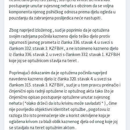
postupanje unutar svjesnog nehata s obzirom da se voljna
komponenta njenog psihičkog odnosa prema djelu ogleda u
pouzdanju da zabranjena poslijedica neće nastupiti .
Zbog naprijed izloženog , sud je poprimio da je optužena
svojim radnjama počinila kazneno djelo teško djelo protiv
sigurnosti javnog prometa iz članka 336. stavak 4. u svezi s
člankom 332. stavak 3. KZFBiH , a ne istoimeno kazneno djelo
iz članka 336. stavak 2. u svezi s člankom 332. stavak 1. KZFBiH
koje joj se optužnicom stavlja na teret .
Poprimajući dokazanim da je optužena počinila naprijed
navedeno kazneno djelo iz članka 320. stavak 4. u svezi sa
člankom 315. stavak 3. KZFBiH , sud je u tom pravcu preinačio i
činjenični opis radnji optužene iz optužnog akta tako što je
činjenično opisao postupanje optužene unutar svjesnog
nehata ( “olako držeći da istu krivinu može savladati “ ) , čime
nije povrijedio objektivni identitet optužbe , pogotovu iz
razloga što isto preinačenje ide u korist okrivljene koja je
oglašena krivom za blaži oblik kaznenog djela od onog koje joj
se stavljalo na teret optužnim aktom .