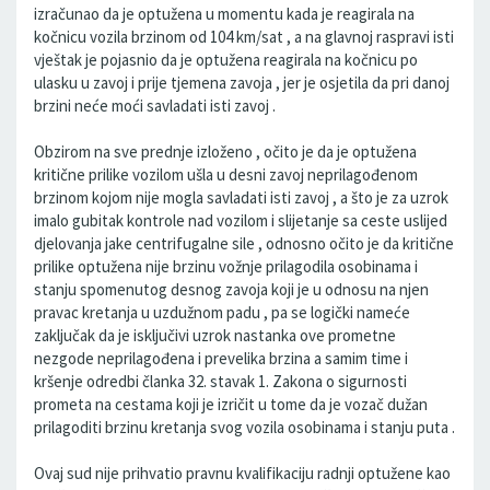
izračunao da je optužena u momentu kada je reagirala na
kočnicu vozila brzinom od 104 km/sat , a na glavnoj raspravi isti
vještak je pojasnio da je optužena reagirala na kočnicu po
ulasku u zavoj i prije tjemena zavoja , jer je osjetila da pri danoj
brzini neće moći savladati isti zavoj .
Obzirom na sve prednje izloženo , očito je da je optužena
kritične prilike vozilom ušla u desni zavoj neprilagođenom
brzinom kojom nije mogla savladati isti zavoj , a što je za uzrok
imalo gubitak kontrole nad vozilom i slijetanje sa ceste uslijed
djelovanja jake centrifugalne sile , odnosno očito je da kritične
prilike optužena nije brzinu vožnje prilagodila osobinama i
stanju spomenutog desnog zavoja koji je u odnosu na njen
pravac kretanja u uzdužnom padu , pa se logički nameće
zaključak da je isključivi uzrok nastanka ove prometne
nezgode neprilagođena i prevelika brzina a samim time i
kršenje odredbi članka 32. stavak 1. Zakona o sigurnosti
prometa na cestama koji je izričit u tome da je vozač dužan
prilagoditi brzinu kretanja svog vozila osobinama i stanju puta .
Ovaj sud nije prihvatio pravnu kvalifikaciju radnji optužene kao