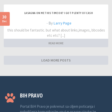
LASAGNA ON ME THIS TIME OK? I GOT PLENTY OF CASH
30
Dec
- By
Larry Page
this should be fantastic. but what about links,images, bbcodes
etc etc? [...]
READ MORE
LOAD MORE POSTS
BIH PRAVO
Portal BiH Pravo je pokrenut sa ciljem poticanja i
poboljšanja komunikacije unutar pravne struke te