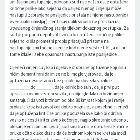
umišljajno postupanje, odnosno sud nije našao da je optužena
kritične prilike iako svjesna da uslijed njenog činjenja može
nastupiti zabranjena poslijedica pristala na njeno nastupanje (
eventualni umišljaj ) , jer takav oblik vinosti ne proizlazi iz
utvrđenog činjeničnog stanja tijekom dokaznog postupka . Za
sud je potpuno neprihvatljivo da bi optužena kritične prilike
svjesno kršila prometni propis pristajući pri tome na
nastupanje smrtne poslijedice kod njene sestre I. R. , a da pri
tome izlaže i sebe opasnosti nastupanja iste poslijedice .
Cijeneći činjenicu , kao i dijelove iz obrane optužene koji nisu
ničim demantirani da im se ne bi moglo vjerovati , da je
optužena nesmetano i bez problema dovezla vozilo iz
________ do ______ , da je kolnik bio suh , da je prvi put
upravljala ovom vrstom vozila , da nije gledala na brzinomjer
smatrajući da vozi brzinom od oko 80 km/sat kojom je i ranije
prolazila kroz isti zavoj koji dobro poznaje , a posebno cijeneći
da je optužena kritične prilike poduzela sve kako bi održala
vozilo na cesti ( intenzivno kočenje , naglo skretanje udesno ,
plesanje vozilom po cesti ) sud smatra da je optužena kritične
prilike očito olako držala da će brzinom kojom se kretala moći
nesmetano proći isti zavoj , što njenu vinost definira kao