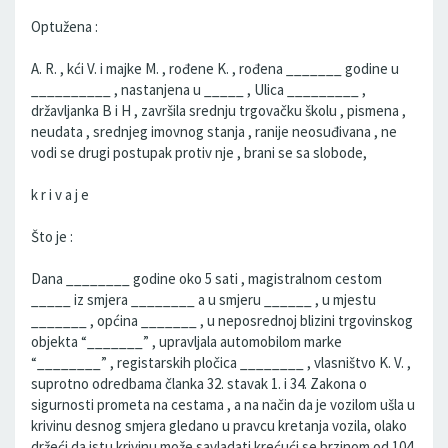
Optužena :
A. R. , kći V. i majke M. , rođene K. , rođena _______ godine u
__________ , nastanjena u _____ , Ulica _________ ,
državljanka B i H , završila srednju trgovačku školu , pismena ,
neudata , srednjeg imovnog stanja , ranije neosuđivana , ne
vodi se drugi postupak protiv nje , brani se sa slobode,
k r i v a j e
Što je :
Dana ________ godine oko 5 sati , magistralnom cestom
_____ iz smjera ________ a u smjeru ______ , u mjestu
_______ , općina _______ , u neposrednoj blizini trgovinskog
objekta “_______” , upravljala automobilom marke
“________” , registarskih pločica ________ , vlasništvo K. V. ,
suprotno odredbama članka 32. stavak 1. i 34. Zakona o
sigurnosti prometa na cestama , a na način da je vozilom ušla u
krivinu desnog smjera gledano u pravcu kretanja vozila, olako
držeći da istu krivinu može savladati krećući se brzinom od 104