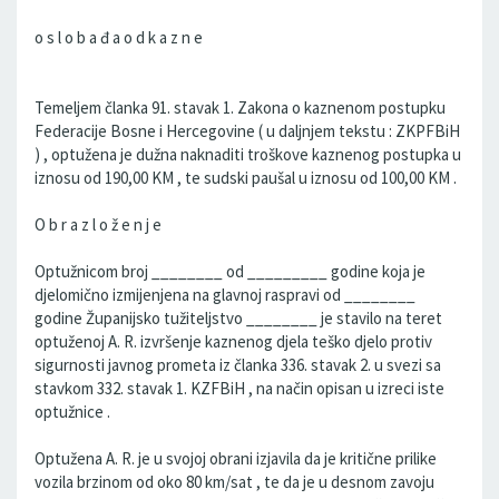
o s l o b a đ a o d k a z n e
Temeljem članka 91. stavak 1. Zakona o kaznenom postupku
Federacije Bosne i Hercegovine ( u daljnjem tekstu : ZKPFBiH
) , optužena je dužna naknaditi troškove kaznenog postupka u
iznosu od 190,00 KM , te sudski paušal u iznosu od 100,00 KM .
O b r a z l o ž e n j e
Optužnicom broj ________ od _________ godine koja je
djelomično izmijenjena na glavnoj raspravi od ________
godine Županijsko tužiteljstvo ________ je stavilo na teret
optuženoj A. R. izvršenje kaznenog djela teško djelo protiv
sigurnosti javnog prometa iz članka 336. stavak 2. u svezi sa
stavkom 332. stavak 1. KZFBiH , na način opisan u izreci iste
optužnice .
Optužena A. R. je u svojoj obrani izjavila da je kritične prilike
vozila brzinom od oko 80 km/sat , te da je u desnom zavoju