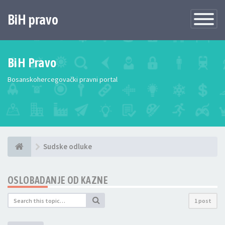
BiH pravo
Toggle
Navigatio
BiH Pravo
Bosanskohercegovački pravni portal
Sudske odluke
OSLOBADANJE OD KAZNE
1 post