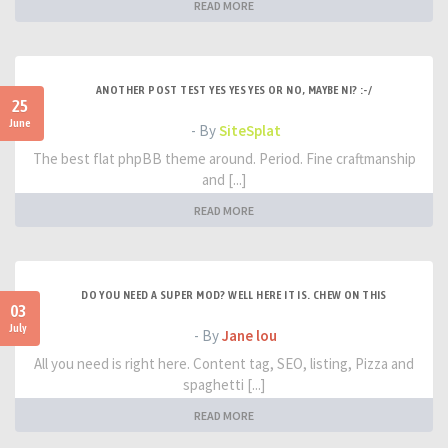
READ MORE
ANOTHER POST TEST YES YES YES OR NO, MAYBE NI? :-/
25
June
- By
SiteSplat
The best flat phpBB theme around. Period. Fine craftmanship
and [...]
READ MORE
DO YOU NEED A SUPER MOD? WELL HERE IT IS. CHEW ON THIS
03
July
- By
Jane lou
All you need is right here. Content tag, SEO, listing, Pizza and
spaghetti [...]
READ MORE