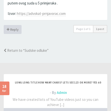
putem ovog suda u 5 primjeraka .
Izvor:
https://advokat-prnjavorac.com
Page
1
of
1
1 post
Reply
Return to “Sudske odluke”
LONG LONG TITLE HOW MANY CHARS? LETS SEE 123 OK MORE? YES 60
18
Apr
- By
Admin
We have created lots of YouTube videos just so you can
achieve [...]