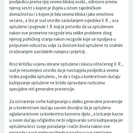
poslijedicu prema njoj veoma bliskoj osobi , odnosno prema
njenoj sestri s kojom je živjela u istom zajedničkom
domaćinstvu i s kojom je bila veoma bliska i jako emotivno
vezana , a što je sud utvrdio saslušanjem svjedoka V. R. , oca
optužene i poginule I. R. koji je potvrdio da sa optuženom
nakon ove prometne nezgode ima velike probleme zbog
njenog psihičkog stanja nakon nezgode koje se ispoljava u
potpunom odsustvu volje za životom kod optužene te stalnim
izražavanjem suicidalnih namjera i prijetnji .
Kroz kritičku ocjenu obrane optužene i iskaza oštećenog V. R. ,
sud je nesumnjivo utvrdio da je nastupjela posljedica veoma
teško pogodila optuženu , te da s toga u konkretnom slučaju
kažnjavanje optužene ne bi bilo opravdano razlozima
specijalne niti generalne prevencije .
Za ostvarenje svrhe kažnjavanja u obliku generalne prevencije
je u konkretnom slučaju sasvim dovoljno da je optužena
oglašena krivom za konkretno kazneno djelo , a izricanje kazne
u ovom slučaju očigledno ne bi odgovaralo svrsi kažnjavanja jer
optužena kroz svoje ponašanje i način života nakon ove
nezgode i nastupjele poslijedice ispoljava sve simptome