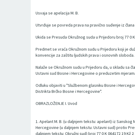
Usvaja se apelacija M. B.
Utvrđuje se povreda prava na pravično suđenje iz člana I
Ukida se Presuda Okružnog suda u Prijedoru broj 77 0 K
Predmet se vraća Okružnom sudu u Prijedoru koji je duž
konvencije za zaštitu ljudskih prava i osnovnih sloboda.
Nalaže se Okružnom sudu u Prijedoru da, u skladu sa čl
Ustavni sud Bosne i Hercegovine o preduzetim mjerama 
Odluku objaviti u "Službenom glasniku Bosne i Hercego
Distrikta Brčko Bosne i Hercegovine".
OBRAZLOŽENJE I. Uvod
1. Apelant M. B. (u daljnjem tekstu: apelant) iz Sansko
Hercegovine (u daljnjem tekstu: Ustavni sud) protiv Pr
daljnjem tekstu: Okružni sud) broj 77 0 K 064172 19 Kž 