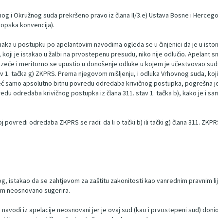
 i Okružnog suda prekršeno pravo iz člana II/3.e) Ustava Bosne i Hercegovi
vropska konvencija).
aka u postupku po apelantovim navodima ogleda se u činjenici da je u istom
 koji je istakao u žalbi na prvostepenu presudu, niko nije odlučio. Apelant
zuzeće i meritorno se upustio u donošenje odluke u kojem je učestvovao sudi
v 1. tačka g) ZKPRS. Prema njegovom mišljenju, i odluka Vrhovnog suda, koji
samo apsolutno bitnu povredu odredaba krivičnog postupka, pogrešna je iz 
redu odredaba krivičnog postupka iz člana 311. stav 1. tačka b), kako je i s
j povredi odredaba ZKPRS se radi: da li o tački b) ili tački g) člana 311. ZKPR
log, istakao da se zahtjevom za zaštitu zakonitosti kao vanrednim pravnim
ijom neosnovano sugerira.
 navodi iz apelacije neosnovani jer je ovaj sud (kao i prvostepeni sud) doni