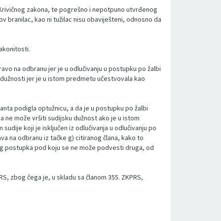
 Krivičnog zakona, te pogrešno i nepotpuno utvrđenog
ov branilac, kao ni tužilac nisu obaviješteni, odnosno da
akonitosti.
avo na odbranu jer je u odlučivanju u postupku po žalbi
ke dužnosti jer je u istom predmetu učestvovala kao
lanta podigla optužnicu, a da je u postupku po žalbi
a ne može vršiti sudijsku dužnost ako je u istom
 sudije koji je isključen iz odlučivanja u odlučivanju po
a na odbranu iz tačke g) citiranog člana, kako to
og postupka pod koju se ne može podvesti druga, od
PRS, zbog čega je, u skladu sa članom 355. ZKPRS,