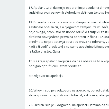
17. Apelant tvrdi da mu je osporenim presudama Vrhovnog
ljudskih prava i osnovnih sloboda (u daljnjem tekstu: E
18. Povreda prava na pravično suđenje i jednakost stran
zastupalo optužnicu, a o njegovom zahtjevu za izuzeće,
prije svega, propustio da uopće odluči o zahtjevu za i
direktno povrijeđeno pravo na odbranu iz člana 322. sta
predmetu ne predstavlja povredu prava na odbranu, već 
kadija ti sudi" predstavlja ne samo apsolutno bitnu pov
iz tačke g) istog člana.
19. Na kraju apelant zaključuje da bez obzira na to o kojo
podigao optužnicu u istom predmetu.
b) Odgovor na apelaciju
20. Vrhovni sud je u odgovoru na apelaciju, pored osta
ali ne i pravo na nepristrasan tribunal, kako se apelac
21. Okružni sud je u odgovoru na apelaciju istakao da su