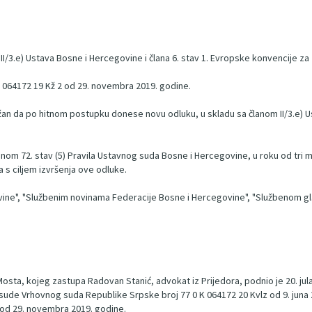
I/3.e) Ustava Bosne i Hercegovine i člana 6. stav 1. Evropske konvencije za 
 064172 19 Kž 2 od 29. novembra 2019. godine.
an da po hitnom postupku donese novu odluku, u skladu sa članom II/3.e) U
anom 72. stav (5) Pravila Ustavnog suda Bosne i Hercegovine, u roku od tri 
s ciljem izvršenja ove odluke.
vine", "Službenim novinama Federacije Bosne i Hercegovine", "Službenom gl
g Mosta, kojeg zastupa Radovan Stanić, advokat iz Prijedora, podnio je 20. j
esude Vrhovnog suda Republike Srpske broj 77 0 K 064172 20 Kvlz od 9. juna
2 od 29. novembra 2019. godine.