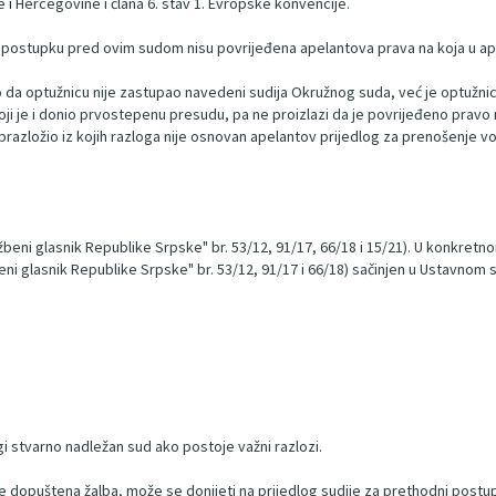
 i Hercegovine i člana 6. stav 1. Evropske konvencije.
u postupku pred ovim sudom nisu povrijeđena apelantova prava na koja u ape
klo da optužnicu nije zastupao navedeni sudija Okružnog suda, već je optužn
ji je i donio prvostepenu presudu, pa ne proizlazi da je povrijeđeno pravo
obrazložio iz kojih razloga nije osnovan apelantov prijedlog za prenošenje 
eni glasnik Republike Srpske" br. 53/12, 91/17, 66/18 i 15/21). U konkretno
 glasnik Republike Srpske" br. 53/12, 91/17 i 66/18) sačinjen u Ustavnom s
i stvarno nadležan sud ako postoje važni razlozi.
ije dopuštena žalba, može se donijeti na prijedlog sudije za prethodni postup