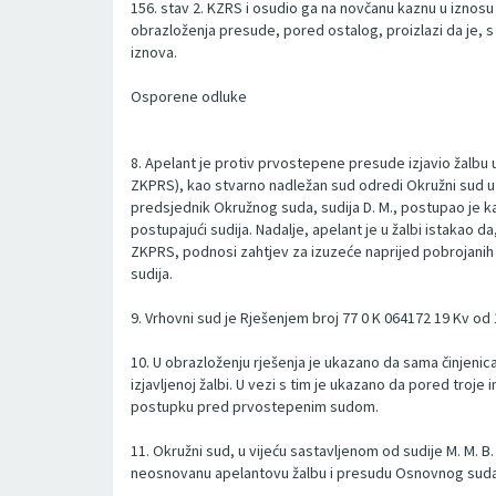
156. stav 2. KZRS i osudio ga na novčanu kaznu u iznosu
obrazloženja presude, pored ostalog, proizlazi da je,
iznova.
Osporene odluke
8. Apelant je protiv prvostepene presude izjavio žalbu 
ZKPRS), kao stvarno nadležan sud odredi Okružni sud u
predsjednik Okružnog suda, sudija D. M., postupao je kao 
postupajući sudija. Nadalje, apelant je u žalbi istakao d
ZKPRS, podnosi zahtjev za izuzeće naprijed pobrojanih 
sudija.
9. Vrhovni sud je Rješenjem broj 77 0 K 064172 19 Kv o
10. U obrazloženju rješenja je ukazano da sama činjen
izjavljenoj žalbi. U vezi s tim je ukazano da pored troj
postupku pred prvostepenim sudom.
11. Okružni sud, u vijeću sastavljenom od sudije M. M. B
neosnovanu apelantovu žalbu i presudu Osnovnog suda u