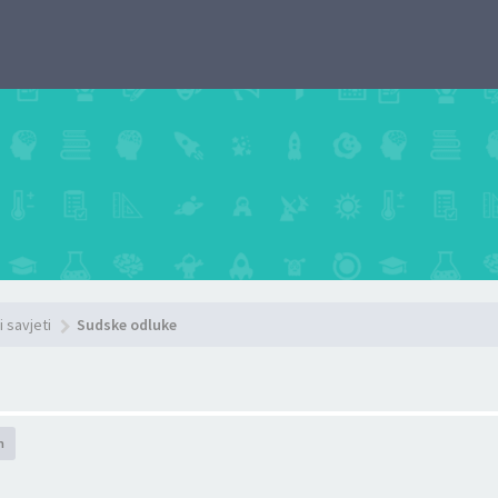
i savjeti
Sudske odluke
h