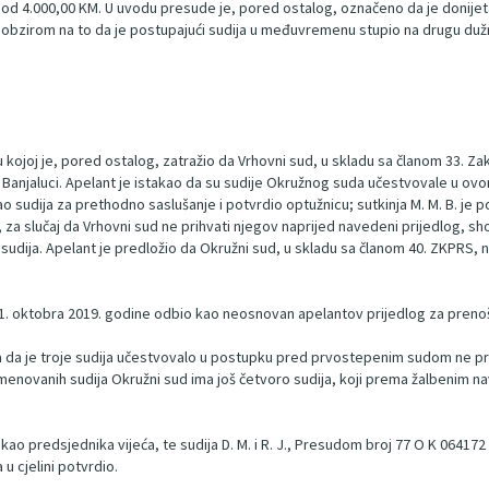
 od 4.000,00 KM. U uvodu presude je, pored ostalog, označeno da je donijeta
 s obzirom na to da je postupajući sudija u međuvremenu stupio na drugu d
u kojoj je, pored ostalog, zatražio da Vrhovni sud, u skladu sa članom 33. Z
 Banjaluci. Apelant je istakao da su sudije Okružnog suda učestvovale u 
sudija za prethodno saslušanje i potvrdio optužnicu; sutkinja M. M. B. je post
a, za slučaj da Vrhovni sud ne prihvati njegov naprijed navedeni prijedlog, sh
sudija. Apelant je predložio da Okružni sud, u skladu sa članom 40. ZKPRS, 
d 1. oktobra 2019. godine odbio kao neosnovan apelantov prijedlog za preno
ica da je troje sudija učestvovalo u postupku pred prvostepenim sudom ne 
e imenovanih sudija Okružni sud ima još četvoro sudija, koji prema žalbenim 
. kao predsjednika vijeća, te sudija D. M. i R. J., Presudom broj 77 O K 0641
 cjelini potvrdio.