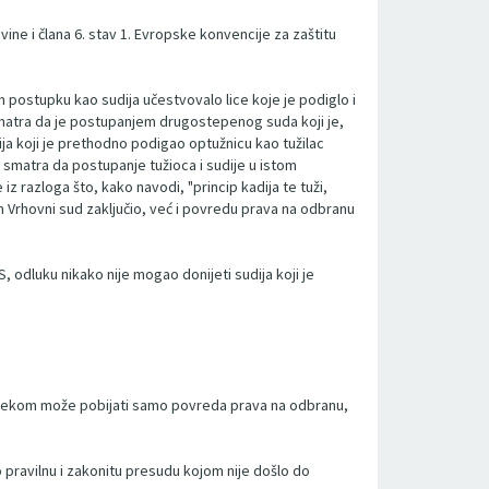
ne i člana 6. stav 1. Evropske konvencije za zaštitu
 postupku kao sudija učestvovalo lice koje je podiglo i
 smatra da je postupanjem drugostepenog suda koji je,
ja koji je prethodno podigao optužnicu kao tužilac
 smatra da postupanje tužioca i sudije u istom
razloga što, kako navodi, "princip kadija te tuži,
am Vrhovni sud zaključio, već i povredu prava na odbranu
S, odluku nikako nije mogao donijeti sudija koji je
 lijekom može pobijati samo povreda prava na odbranu,
o pravilnu i zakonitu presudu kojom nije došlo do