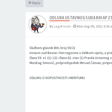
Reply
ODLUKA USTAVNOG SUDA BIH AP 25
By
LegaForum
-
Mon Aug 09, 2021 6:36 
Službeni glasnik BiH, broj 50/21
Ustavni sud Bosne i Hercegovine u Velikom vijeću, u pred
člana 59. st. (1) i (2) i člana 62. stav (1) Pravila Usta
Miodrag Simović, potpredsjednik Mirsad Ćeman, potpredsje
ODLUKU O DOPUSTIVOSTI I MERITUMU