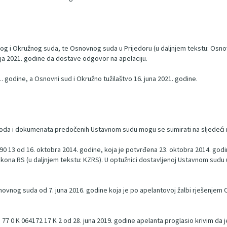
og i Okružnog suda, te Osnovnog suda u Prijedoru (u daljnjem tekstu: Osnovn
aja 2021. godine da dostave odgovor na apelaciju.
1. godine, a Osnovni sud i Okružno tužilaštvo 16. juna 2021. godine.
avoda i dokumenata predočenih Ustavnom sudu mogu se sumirati na sljedeći 
0 13 od 16. oktobra 2014. godine, koja je potvrđena 23. oktobra 2014. godine
akona RS (u daljnjem tekstu: KZRS). U optužnici dostavljenoj Ustavnom sudu uz
vnog suda od 7. juna 2016. godine koja je po apelantovoj žalbi rješenjem O
0 K 064172 17 K 2 od 28. juna 2019. godine apelanta proglasio krivim da je 