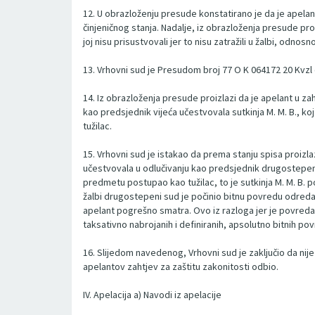
12. U obrazloženju presude konstatirano je da je apel
činjeničnog stanja. Nadalje, iz obrazloženja presude pro
joj nisu prisustvovali jer to nisu zatražili u žalbi, odnos
13. Vrhovni sud je Presudom broj 77 O K 064172 20 Kvzl 
14. Iz obrazloženja presude proizlazi da je apelant u z
kao predsjednik vijeća učestvovala sutkinja M. M. B., ko
tužilac.
15. Vrhovni sud je istakao da prema stanju spisa proizla
učestvovala u odlučivanju kao predsjednik drugostepenog
predmetu postupao kao tužilac, to je sutkinja M. M. B. po 
žalbi drugostepeni sud je počinio bitnu povredu odredab
apelant pogrešno smatra. Ovo iz razloga jer je povre
taksativno nabrojanih i definiranih, apsolutno bitnih p
16. Slijedom navedenog, Vrhovni sud je zaključio da nij
apelantov zahtjev za zaštitu zakonitosti odbio.
IV. Apelacija a) Navodi iz apelacije