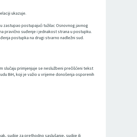
laciji ukazuje.
icu zastupao postupajući tužilac Osnovnog javnog
 na pravično suđenje i jednakost strana u postupku.
vođenja postupka na drugi stvarno nadležni sud.
m slučaju primjenjuje se neslužbeni prečišćeni tekst
udu BiH, koji je važio u vrijeme donošenja osporenih
ak, sudije za prethodno saslušanje, sudije ili