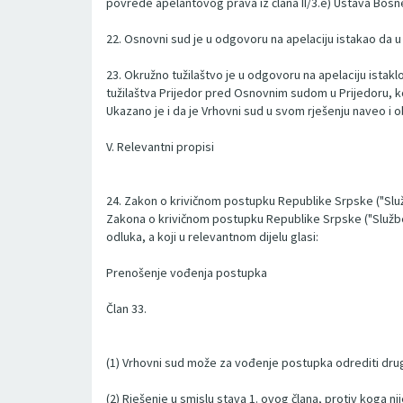
povrede apelantovog prava iz člana II/3.e) Ustava Bosne
22. Osnovni sud je u odgovoru na apelaciju istakao da 
23. Okružno tužilaštvo je u odgovoru na apelaciju ista
tužilaštva Prijedor pred Osnovnim sudom u Prijedoru, ko
Ukazano je i da je Vrhovni sud u svom rješenju naveo i 
V. Relevantni propisi
24. Zakon o krivičnom postupku Republike Srpske ("Služb
Zakona o krivičnom postupku Republike Srpske ("Službeni
odluka, a koji u relevantnom dijelu glasi:
Prenošenje vođenja postupka
Član 33.
(1) Vrhovni sud može za vođenje postupka odrediti drug
(2) Rješenje u smislu stava 1. ovog člana, protiv koga n