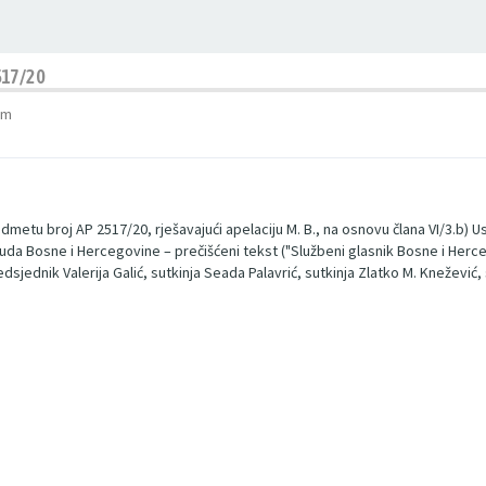
17/20
am
metu broj AP 2517/20, rješavajući apelaciju M. B., na osnovu člana VI/3.b) Us
vnog suda Bosne i Hercegovine – prečišćeni tekst ("Službeni glasnik Bosne i Her
dnik Valerija Galić, sutkinja Seada Palavrić, sutkinja Zlatko M. Knežević, su