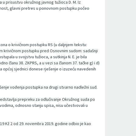
 u prisustvu okružnog javnog tužioca D. M. Iz
užnost, glavni pretres u ponovnom postupku počeo
akona o krivičnom postupku RS (u daljnjem tekstu:
ovom krivičnom postupku pred Osnovnim sudom: sadašnji
upala u svojstvu tužioca, a sutkinja N. E. je bila
odno članu 38. ZKPRS, a u vezi sa članom 37. tačke g) i d)
na općoj sjednici donese rješenje o izuzeću navedenih
šenje vođenja postupka na drugi stvarno nadležni sud.
predstavlja prepreku za odlučivanje Okružnog suda po
navodima, odnosno stanju spisa, nisu učestvovali u
72 19 Kž 2 od 29. novembra 2019. godine odbio je kao