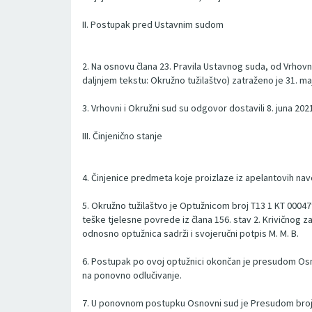
II. Postupak pred Ustavnim sudom
2. Na osnovu člana 23. Pravila Ustavnog suda, od Vrhovn
daljnjem tekstu: Okružno tužilaštvo) zatraženo je 31. m
3. Vrhovni i Okružni sud su odgovor dostavili 8. juna 202
III. Činjenično stanje
4. Činjenice predmeta koje proizlaze iz apelantovih n
5. Okružno tužilaštvo je Optužnicom broj T13 1 KT 000479
teške tjelesne povrede iz člana 156. stav 2. Krivičnog z
odnosno optužnica sadrži i svojeručni potpis M. M. B.
6. Postupak po ovoj optužnici okončan je presudom Osno
na ponovno odlučivanje.
7. U ponovnom postupku Osnovni sud je Presudom broj 77 