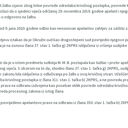
ant žalbu izjavio zbog bitne povrede odredaba krivičnog postupka, povrede
izlazi da o sjednici vijeća održanoj 29. novembra 2019. godine apelant i njeg
no u odgovoru na žalbu.
od 9. juna 2020. godine odbio kao neosnovan apelantov zahtjev za zaštitu z
ahtjevu istakao da je Okružni sud kao drugostepeni sud povrijedio njegovo pr
ja je na osnovu člana 37. stav 1. tačka g) ZKPRS isključena iz vršenja sudijs
zi da je u istom predmetu sutkinja M. M. B. postupala kao tužilac i protiv ape
 vijeća. S obzirom na to da, shodno članu 37. stav 1. tačka g) ZKPRS, sudij
zakonu bila isključena iz odlučivanja po žalbi u ovoj krivičnoj stvari. Učešćem
a krivičnog postupka iz člana 311. stav 1. tačka b) ZKPRS, a ne povredu prav
da prava na odbranu izdvojena kao poseban oblik povrede odredaba krivičn
ovreda procesnog zakona iz istog člana.
e povrijeđeno apelantovo pravo na odbranu iz člana 350. stav 1. tačka b) ZK