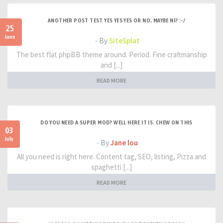
ANOTHER POST TEST YES YES YES OR NO, MAYBE NI? :-/
25
June
- By
SiteSplat
The best flat phpBB theme around. Period. Fine craftmanship
and [...]
READ MORE
DO YOU NEED A SUPER MOD? WELL HERE IT IS. CHEW ON THIS
03
July
- By
Jane lou
All you need is right here. Content tag, SEO, listing, Pizza and
spaghetti [...]
READ MORE