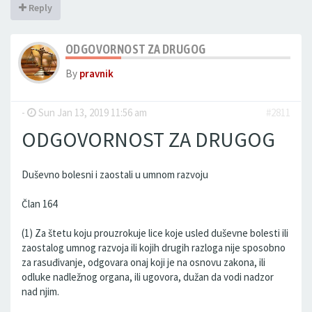
Reply
ODGOVORNOST ZA DRUGOG
By
pravnik
-
Sun Jan 13, 2019 11:56 am
#2811
ODGOVORNOST ZA DRUGOG
Duševno bolesni i zaostali u umnom razvoju
Član 164
(1) Za štetu koju prouzrokuje lice koje usled duševne bolesti ili
zaostalog umnog razvoja ili kojih drugih razloga nije sposobno
za rasuđivanje, odgovara onaj koji je na osnovu zakona, ili
odluke nadležnog organa, ili ugovora, dužan da vodi nadzor
nad njim.