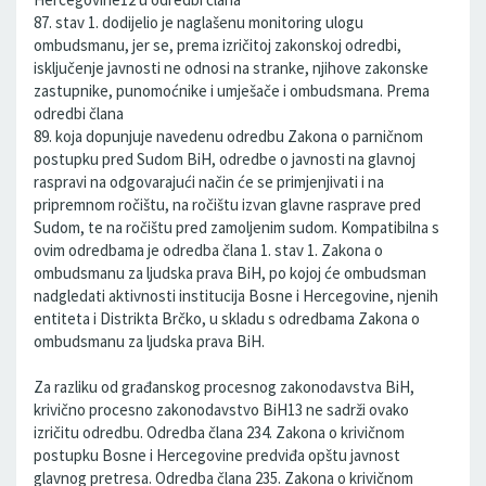
87. stav 1. dodijelio je naglašenu monitoring ulogu
ombudsmanu, jer se, prema izričitoj zakonskoj odredbi,
isključenje javnosti ne odnosi na stranke, njihove zakonske
zastupnike, punomoćnike i umješače i ombudsmana. Prema
odredbi člana
89. koja dopunjuje navedenu odredbu Zakona o parničnom
postupku pred Sudom BiH, odredbe o javnosti na glavnoj
raspravi na odgovarajući način će se primjenjivati i na
pripremnom ročištu, na ročištu izvan glavne rasprave pred
Sudom, te na ročištu pred zamoljenim sudom. Kompatibilna s
ovim odredbama je odredba člana 1. stav 1. Zakona o
ombudsmanu za ljudska prava BiH, po kojoj će ombudsman
nadgledati aktivnosti institucija Bosne i Hercegovine, njenih
entiteta i Distrikta Brčko, u skladu s odredbama Zakona o
ombudsmanu za ljudska prava BiH.
Za razliku od građanskog procesnog zakonodavstva BiH,
krivično procesno zakonodavstvo BiH13 ne sadrži ovako
izričitu odredbu. Odredba člana 234. Zakona o krivičnom
postupku Bosne i Hercegovine predviđa opštu javnost
glavnog pretresa. Odredba člana 235. Zakona o krivičnom