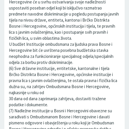
Hercegovine će u svrhu ostvarivanja svoje nadležnosti
uspostaviti poseban odjel koji bi isključivo razmatrao
predmete navodne diskriminacije u pogledu postupanja javnih
tijela na nivou države, entiteta, kantona i Brčko Distrikta
Bosne i Hercegovine, općinskih institucija i tijela, te pravnih
lica s javnim ovlaštenjima, kao i postupanje svih pravnih i
fizičkih lica, u svim oblastima života.
U budžet Institucije ombudsmana za ljudska prava Bosne i
Hercegovine bit će uvrštena posebna budžetska stavka
neophodna za funkcioniranje specijalnog odjela/specijalnih
odjela za borbu protiv diskriminacije.
(6) Sve državne institucije, entitetske, kantonalne i tijela
Brčko Distrikta Bosne i Hercegovine, općinske institucije i
pravna lica s javnim ovlaštenjima, te ostala pravna i fizička lica
dužna su, na zahtjev Ombudsmana Bosne i Hercegovine,
najkasnije u roku od
30 dana od dana zaprimanja zahtjeva, dostaviti tražene
podatke i dokumente.
(7) Nadležne institucije u Bosni i Hercegovini obavezne su
sarađivati s Ombudsmanom Bosne i Hercegovine i davati
pismeno odgovore i obavještenja u roku koji je Ombudsman
Bosne i Hercegovine odredio i o efektu preporuka datih s