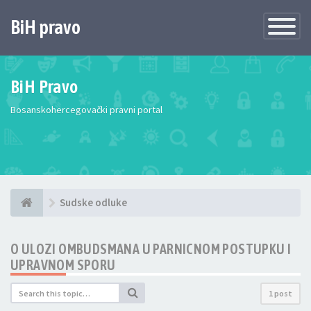
BiH pravo
Toggle
Navigatio
BiH Pravo
Bosanskohercegovački pravni portal
Sudske odluke
O ULOZI OMBUDSMANA U PARNICNOM POSTUPKU I
UPRAVNOM SPORU
1 post