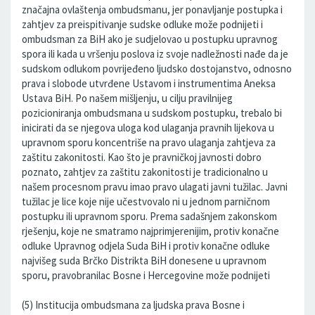
značajna ovlaštenja ombudsmanu, jer ponavljanje postupka i
zahtjev za preispitivanje sudske odluke može podnijeti i
ombudsman za BiH ako je sudjelovao u postupku upravnog
spora ili kada u vršenju poslova iz svoje nadležnosti nađe da je
sudskom odlukom povrijeđeno ljudsko dostojanstvo, odnosno
prava i slobode utvrđene Ustavom i instrumentima Aneksa
Ustava BiH. Po našem mišljenju, u cilju pravilnijeg
pozicioniranja ombudsmana u sudskom postupku, trebalo bi
inicirati da se njegova uloga kod ulaganja pravnih lijekova u
upravnom sporu koncentriše na pravo ulaganja zahtjeva za
zaštitu zakonitosti. Kao što je pravničkoj javnosti dobro
poznato, zahtjev za zaštitu zakonitosti je tradicionalno u
našem procesnom pravu imao pravo ulagati javni tužilac. Javni
tužilac je lice koje nije učestvovalo ni u jednom parničnom
postupku ili upravnom sporu. Prema sadašnjem zakonskom
rješenju, koje ne smatramo najprimjerenijim, protiv konačne
odluke Upravnog odjela Suda BiH i protiv konačne odluke
najvišeg suda Brčko Distrikta BiH donesene u upravnom
sporu, pravobranilac Bosne i Hercegovine može podnijeti
(5) Institucija ombudsmana za ljudska prava Bosne i