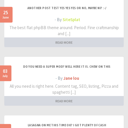
ANOTHER POST TEST YES YES YES OR NO, MAYBE NI? :-/
25
June
- By
SiteSplat
The best flat phpBB theme around. Period. Fine craftmanship
and [...]
READ MORE
DO YOU NEED A SUPER MOD? WELL HERE IT IS. CHEW ON THIS
03
July
- By
Jane lou
All you need is right here. Content tag, SEO, listing, Pizza and
spaghetti [...]
READ MORE
LASAGNA ON ME THIS TIME OK? I GOT PLENTY OF CASH