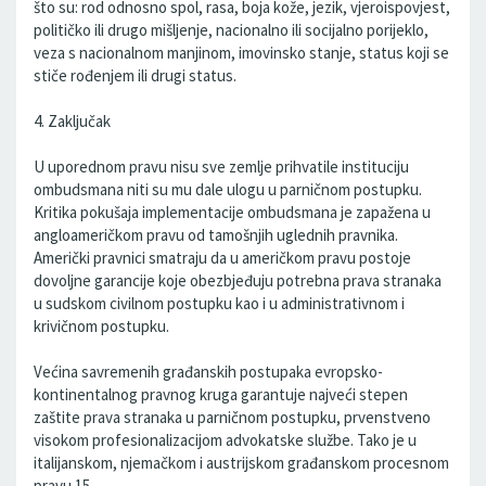
što su: rod odnosno spol, rasa, boja kože, jezik, vjeroispovjest,
političko ili drugo mišljenje, nacionalno ili socijalno porijeklo,
veza s nacionalnom manjinom, imovinsko stanje, status koji se
stiče rođenjem ili drugi status.
4. Zaključak
U uporednom pravu nisu sve zemlje prihvatile instituciju
ombudsmana niti su mu dale ulogu u parničnom postupku.
Kritika pokušaja implementacije ombudsmana je zapažena u
angloameričkom pravu od tamošnjih uglednih pravnika.
Američki pravnici smatraju da u američkom pravu postoje
dovoljne garancije koje obezbjeđuju potrebna prava stranaka
u sudskom civilnom postupku kao i u administrativnom i
krivičnom postupku.
Većina savremenih građanskih postupaka evropsko-
kontinentalnog pravnog kruga garantuje najveći stepen
zaštite prava stranaka u parničnom postupku, prvenstveno
visokom profesionalizacijom advokatske službe. Tako je u
italijanskom, njemačkom i austrijskom građanskom procesnom
pravu.15