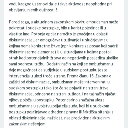
vodi, kadgod ustanovi da je takva aktivnost neophodna pri
obavljanju njenih dužnosti.5
Pored toga, u aktuelnom zakonskom okviru ombudsman može
pokretati i sudske postupke, bilo u korist pojedinca ili u
vlastito ime. Potonja opcija naročito je značajna u oblasti
diskriminacije, jer omogućava utuživanje i u slučajevima u
kojima nema konkretne žrtve (npr. konkurs za posao koji sadrži
diskriminatorne elemente) ili u situacijama u kojima postoji
strah kod potencijalnih žrtava od negativnih posljedica ukoliko
sami podnesu tužbu. Dodatni način na koji se ombudsmanu
daje mogućnost da sudjeluje u sudskom postupku jeste
intervencija u ulozi treće strane. Prema članu 16. Zakona o
zaštiti od diskriminacije, ombudsman može intervenirati u
sudskom postupku tako što će se pojaviti na strani žrtve
diskriminacije, odnosno na strani tužioca, i na taj način ojačati
njihov položaj u postupku. Potencijalno značajna uloga
ombudsmana u svojstvu prijatelja suda, koji bi u sudskom
postupku pojašnjavao određena pravna ili faktička pitanja iz
oblasti diskriminacije, nažalost, nije predviđena aktuelnim
zakonskim rješenjem.