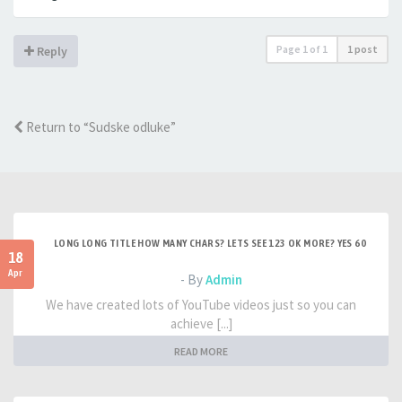
Page
1
of
1
1 post
Reply
Return to “Sudske odluke”
LONG LONG TITLE HOW MANY CHARS? LETS SEE 123 OK MORE? YES 60
18
Apr
- By
Admin
We have created lots of YouTube videos just so you can
achieve [...]
READ MORE