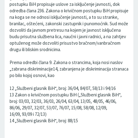
postupku BiH propisuje uslove za isključenje javnosti, dok
odredba člana 236. Zakona o krivičnom postupku BiH propisuje
na koga se ne odnosi isključenje javnosti, a to su stranke,
branilac, oštećeni, zakonski zastupnik i punomoćnik. Sud može
dozvoliti da javnom pretresu na kojem je javnost isključena
budu prisutna službena lica, naučni i javni radnici, a na zahtjev
optuženog može dozvoliti prisustvo bračnom/vanbračnom
drugu ili bliskim srodnicima.
Prema odredbi člana 9. Zakona o strancima, koja nosi naslov
„zabrana diskriminacije14, zabranjena je diskriminacija stranaca
po bilo kojoj osnovi, kao
12 „Službeni glasnik BiH“, broj: 36/04, 84/07, 58/13 i 94/16
13 Zakon o krivičnom postupku BiH („Službeni glasnik BiH“,
broj: 03/03, 32/03, 36/03, 26/04, 63/04, 13/05, 48/05, 46/06,
86/06, 29/07, 32/07, 53/07, 76/07, 15/08, 58/08, 12/09,
16/09, 93/09 i 72/13)
14 „Službeni glasnik BiH“, broj: 88/15