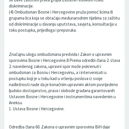
diskriminacije.
(4) Ombudsman Bosne i Hercegovine pruža pomoć licima ili
grupama lica koja se obraćaju međunarodnim tijelima za zaštitu
od diskriminacije u davanju uputstava, savjeta, konsultacija u
toku postupka, prijedloga i preporuka.
Značajnu ulogu ombudsmana predviđa i Zakon o upravnim
sporovima Bosne i Hercegovine.8 Prema odredbi člana 2. stava
2. navedenog zakona, upravni spor može pokrenuti i
ombudsman za Bosnu i Hercegovinu, a i intervenisati u
postupku koji je u toku kad u vršenju poslova iz svoje
nadležnosti nađe da je konačnim upravnim aktom povrijeđeno
ljudsko dostojanstvo, prava i slobode građana garantovanih
Ustavom Bosne i Hercegovine i instrumentima navedenim u
Aneksu
1. Ustava Bosne i Hercegovine.
Odredba člana 60. Zakona o upravnim sporovima BiH daje