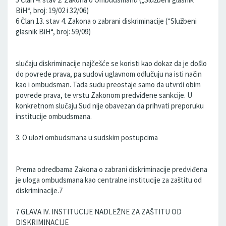
BiH“, broj: 19/02 i 32/06)
6 Član 13. stav 4. Zakona o zabrani diskriminacije (“Službeni
glasnik BiH“, broj: 59/09)
slučaju diskriminacije najčešće se koristi kao dokaz da je došlo
do povrede prava, pa sudovi uglavnom odlučuju na isti način
kao i ombudsman. Tada sudu preostaje samo da utvrdi obim
povrede prava, te vrstu Zakonom predviđene sankcije. U
konkretnom slučaju Sud nije obavezan da prihvati preporuku
institucije ombudsmana.
3. O ulozi ombudsmana u sudskim postupcima
Prema odredbama Zakona o zabrani diskriminacije predviđena
je uloga ombudsmana kao centralne institucije za zaštitu od
diskriminacije.7
7 GLAVA IV. INSTITUCIJE NADLEŽNE ZA ZAŠTITU OD
DISKRIMINACIJE