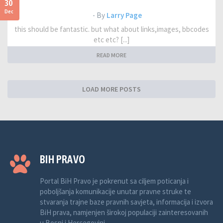
30
Dec
- By
Larry Page
this should be fantastic. but what about links,images, bbcodes
etc etc? [...]
READ MORE
LOAD MORE POSTS
BIH PRAVO
Portal BiH Pravo je pokrenut sa ciljem poticanja i
poboljšanja komunikacije unutar pravne struke te
stvaranja trajne baze pravnih savjeta, informacija i izvora
BiH prava, namjenjen širokoj populaciji zainteresovanih
u Bosni i Hercegovini.