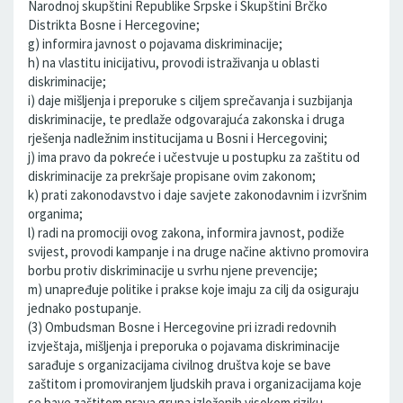
Narodnoj skupštini Republike Srpske i Skupštini Brčko
Distrikta Bosne i Hercegovine;
g) informira javnost o pojavama diskriminacije;
h) na vlastitu inicijativu, provodi istraživanja u oblasti
diskriminacije;
i) daje mišljenja i preporuke s ciljem sprečavanja i suzbijanja
diskriminacije, te predlaže odgovarajuća zakonska i druga
rješenja nadležnim institucijama u Bosni i Hercegovini;
j) ima pravo da pokreće i učestvuje u postupku za zaštitu od
diskriminacije za prekršaje propisane ovim zakonom;
k) prati zakonodavstvo i daje savjete zakonodavnim i izvršnim
organima;
l) radi na promociji ovog zakona, informira javnost, podiže
svijest, provodi kampanje i na druge načine aktivno promovira
borbu protiv diskriminacije u svrhu njene prevencije;
m) unapređuje politike i prakse koje imaju za cilj da osiguraju
jednako postupanje.
(3) Ombudsman Bosne i Hercegovine pri izradi redovnih
izvještaja, mišljenja i preporuka o pojavama diskriminacije
sarađuje s organizacijama civilnog društva koje se bave
zaštitom i promoviranjem ljudskih prava i organizacijama koje
se bave zaštitom prava grupa izloženih visokom riziku