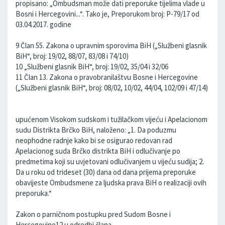
propisano: „Ombudsman može dati preporuke tijelima vlade u
Bosni i Hercegovini...“. Tako je, Preporukom broj: P-79/17 od
03.04.2017. godine
9 Član 55. Zakona o upravnim sporovima BiH („Službeni glasnik
BiH“, broj: 19/02, 88/07, 83/08 i 74/10)
10 „Službeni glasnik BiH“, broj: 19/02, 35/04 i 32/06
11 Član 13. Zakona o pravobranilaštvu Bosne i Hercegovine
(„Službeni glasnik BiH“, broj: 08/02, 10/02, 44/04, 102/09 i 47/14)
upućenom Visokom sudskom i tužilačkom vijeću i Apelacionom
sudu Distrikta Brčko BiH, naloženo: „1. Da poduzmu
neophodne radnje kako bi se osigurao redovan rad
Apelacionog suda Brčko distrikta BiH i odlučivanje po
predmetima koji su uvjetovani odlučivanjem u vijeću sudija; 2.
Da u roku od trideset (30) dana od dana prijema preporuke
obavijeste Ombudsmene za ljudska prava BiH o realizaciji ovih
preporuka.“
Zakon o parničnom postupku pred Sudom Bosne i
Hercegovine12 u odredbi člana