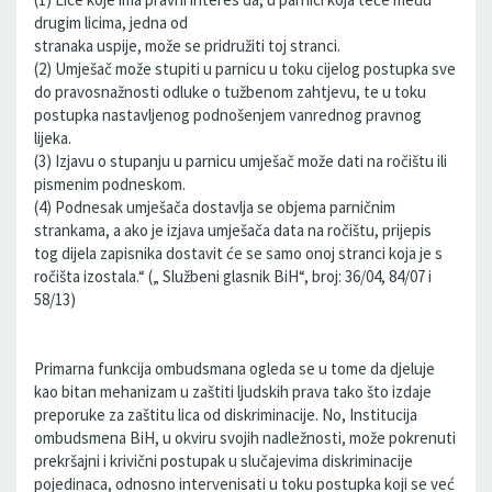
drugim licima, jedna od
stranaka uspije, može se pridružiti toj stranci.
(2) Umješač može stupiti u parnicu u toku cijelog postupka sve
do pravosnažnosti odluke o tužbenom zahtjevu, te u toku
postupka nastavljenog podnošenjem vanrednog pravnog
lijeka.
(3) Izjavu o stupanju u parnicu umješač može dati na ročištu ili
pismenim podneskom.
(4) Podnesak umješača dostavlja se objema parničnim
strankama, a ako je izjava umješača data na ročištu, prijepis
tog dijela zapisnika dostavit će se samo onoj stranci koja je s
ročišta izostala.“ („ Službeni glasnik BiH“, broj: 36/04, 84/07 i
58/13)
Primarna funkcija ombudsmana ogleda se u tome da djeluje
kao bitan mehanizam u zaštiti ljudskih prava tako što izdaje
preporuke za zaštitu lica od diskriminacije. No, Institucija
ombudsmena BiH, u okviru svojih nadležnosti, može pokrenuti
prekršajni i krivični postupak u slučajevima diskriminacije
pojedinaca, odnosno intervenisati u toku postupka koji se već