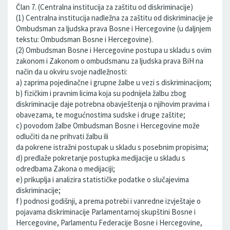
Član 7. (Centralna institucija za zaštitu od diskriminacije)
(1) Centralna institucija nadležna za zaštitu od diskriminacije je
Ombudsman za ljudska prava Bosne i Hercegovine (u daljnjem
tekstu: Ombudsman Bosne i Hercegovine).
(2) Ombudsman Bosne i Hercegovine postupa u skladu s ovim
zakonom i Zakonom o ombudsmanu za ljudska prava BiH na
način da u okviru svoje nadležnosti:
a) zaprima pojedinačne i grupne žalbe u vezi s diskriminacijom;
b) fizičkim i pravnim licima koja su podnijela žalbu zbog
diskriminacije daje potrebna obavještenja o njihovim pravima i
obavezama, te mogućnostima sudske i druge zaštite;
c) povodom žalbe Ombudsman Bosne i Hercegovine može
odlučiti da ne prihvati žalbu ili
da pokrene istražni postupak u skladu s posebnim propisima;
d) predlaže pokretanje postupka medijacije u skladu s
odredbama Zakona o medijaciji;
e) prikuplja i analizira statističke podatke o slučajevima
diskriminacije;
f) podnosi godišnji, a prema potrebi i vanredne izvještaje o
pojavama diskriminacije Parlamentarnoj skupštini Bosne i
Hercegovine, Parlamentu Federacije Bosne i Hercegovine,