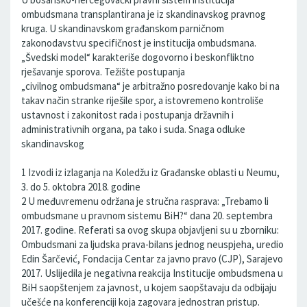
ombudsmana transplantirana je iz skandinavskog pravnog
kruga. U skandinavskom građanskom parničnom
zakonodavstvu specifičnost je institucija ombudsmana.
„Švedski model“ karakteriše dogovorno i beskonfliktno
rješavanje sporova. Težište postupanja
„civilnog ombudsmana“ je arbitražno posredovanje kako bi na
takav način stranke riješile spor, a istovremeno kontroliše
ustavnost i zakonitost rada i postupanja državnih i
administrativnih organa, pa tako i suda. Snaga odluke
skandinavskog
1 Izvodi iz izlaganja na Koledžu iz Građanske oblasti u Neumu,
3. do 5. oktobra 2018. godine
2 U međuvremenu održana je stručna rasprava: „Trebamo li
ombudsmane u pravnom sistemu BiH?“ dana 20. septembra
2017. godine. Referati sa ovog skupa objavljeni su u zborniku:
Ombudsmani za ljudska prava-bilans jednog neuspjeha, uredio
Edin Šarčević, Fondacija Centar za javno pravo (CJP), Sarajevo
2017. Uslijedila je negativna reakcija Institucije ombudsmena u
BiH saopštenjem za javnost, u kojem saopštavaju da odbijaju
učešće na konferenciji koja zagovara jednostran pristup.