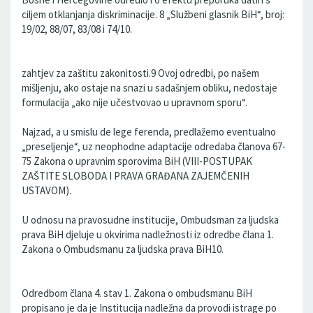
ciljem otklanjanja diskriminacije. 8 „Službeni glasnik BiH“, broj:
19/02, 88/07, 83/08 i 74/10.
zahtjev za zaštitu zakonitosti.9 Ovoj odredbi, po našem
mišljenju, ako ostaje na snazi u sadašnjem obliku, nedostaje
formulacija „ako nije učestvovao u upravnom sporu“.
Najzad, a u smislu de lege ferenda, predlažemo eventualno
„preseljenje“, uz neophodne adaptacije odredaba članova 67-
75 Zakona o upravnim sporovima BiH (VIII-POSTUPAK
ZAŠTITE SLOBODA I PRAVA GRAĐANA ZAJEMČENIH
USTAVOM).
U odnosu na pravosudne institucije, Ombudsman za ljudska
prava BiH djeluje u okvirima nadležnosti iz odredbe člana 1.
Zakona o Ombudsmanu za ljudska prava BiH10.
Odredbom člana 4. stav 1. Zakona o ombudsmanu BiH
propisano je da je Institucija nadležna da provodi istrage po