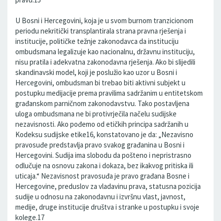
U Bosni i Hercegovini, koja je u svom burnom tranzicionom
periodu nekritički transplantirala strana pravna rješenja i
institucije, političke težnje zakonodavca da instituciju
ombudsmana legalizuje kao nacionalnu, državnu instituciju,
nisu pratila i adekvatna zakonodavna rješenja. Ako bi slijedili
skandinavski model, koji je poslužio kao uzor u Bosni i
Hercegovini, ombudsman bi trebao biti aktivni subjekt u
postupku medijacije prema pravilima sadržanim u entitetskom
građanskom parničnom zakonodavstvu. Tako postavljena
uloga ombudsmana ne bi protivrječila načelu sudijske
nezavisnosti. Ako pođemo od etičkih principa sadržanih u
Kodeksu sudijske etike16, konstatovano je da: „Nezavisno
pravosuđe predstavlja pravo svakog građanina u Bosni i
Hercegovini. Sudija ima slobodu da pošteno i nepristrasno
odlučuje na osnovu zakona i dokaza, bez ikakvog pritiska ili
uticaja.“ Nezavisnost pravosuđa je pravo građana Bosne i
Hercegovine, preduslov za vladavinu prava, statusna pozicija
sudije u odnosu na zakonodavnu i izvršnu vlast, javnost,
medije, druge institucije društva i stranke u postupku i svoje
kolege.17