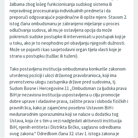
žalbama zbog lošeg funkcionisanja sudskog sistema ili
nepravilnog procesuiranja individualnih predmeta i da
preporuči odgovarajuće pojedinačne ili opšte mjere. Stavom 2.
istog člana ombudsmanu je zabranjeno miješanje u proces
odlučivanja sudova, ali mu je ostavljena opcija da može
pokrenuti sudske postupke ili intervenisati u postupak koji je
u toku, ako je to neophodno pri obavljanju njegovih dužnosti.
Može se pojaviti i kao savjetodavni organ tijela vlasti koje je
strana u postupku (tužilac ili tuženi).
Tako postavljena institucija ombudsmana konkuriše zakonom
utvrđenoj poziciji i ulozi državnog pravobranioca, koji ima
prvenstvenu ulogu zastupnika države pred sudovima, tj.
Sudom Bosne i Hercegovine.11 „Ombudsman za ljudska prava
BiH je nezavisna institucija uspostavljena u cilju promocije
dobre uprave i vladavine prava, zaštite prava i sloboda fizičkih i
pravnih lica, kako je zajamčeno posebno Ustavom BiH i
međunarodnim sporazumima koji se nalaze u dodatku tog
Ustava, koja će s tim u vezi nadgledati aktivnosti institucija
BiH, njenih entiteta i Distrikta Brčko, saglasno odredbama
ovog zakona.“ Odredbom člana 32. stav 1. istoga zakona je