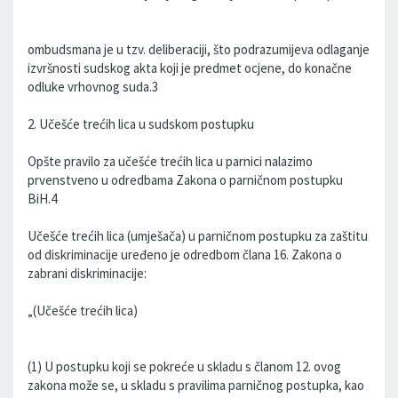
ombudsmana je u tzv. deliberaciji, što podrazumijeva odlaganje
izvršnosti sudskog akta koji je predmet ocjene, do konačne
odluke vrhovnog suda.3
2. Učešće trećih lica u sudskom postupku
Opšte pravilo za učešće trećih lica u parnici nalazimo
prvenstveno u odredbama Zakona o parničnom postupku
BiH.4
Učešće trećih lica (umješača) u parničnom postupku za zaštitu
od diskriminacije uređeno je odredbom člana 16. Zakona o
zabrani diskriminacije:
„(Učešće trećih lica)
(1) U postupku koji se pokreće u skladu s članom 12. ovog
zakona može se, u skladu s pravilima parničnog postupka, kao