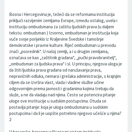
Bosna i Hercegovina je, težeći da se reformama institucija
priključi razvijenim zemljama Evrope, između ostalog, uvela i
instituciju ombudsmana za zaštitu ljudskih prava (u daljem
tekstu: ombudsman.) Izvorno, ombudsman je institucija koja
vuče svoje porijeklo iz Kraljevine Švedske i tamošnje
demokratske i pravne kulture. Riječ ombudsman u prevodu
znači „posrednik“. U našoj zemlji, a i u drugim zemljama,
označava se kao „zaštitnik građana“, „pučki pravobranitelj“,
„ombudsman za ljudska prava“ i sl. U principu, njegova uloga je
da štiti ljudska prava građana od narušavanja prava,
nepravičnih odluka, nemara i grešaka administracije, s krajnjim
ciljem da se izvršna vlast, vlada i vladine službe učine
odgovornijim prema javnosti i građanima kojima trebaju da
služe, a ne da vladaju nad njima. Često se potencira pitanje
uloge ove institucije u sudskim postupcima. Otuda se
postavlja pitanje: koja je uloga ombudsmana u sudskim
postupcima i da li je uopšte potrebno njegovo učešće u njima?
2
U bosansko-hercegovački pravni sistem institucija