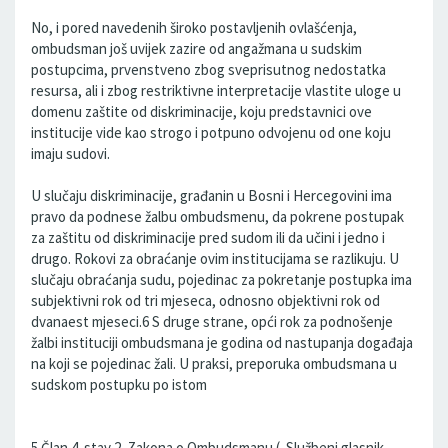
No, i pored navedenih široko postavljenih ovlašćenja,
ombudsman još uvijek zazire od angažmana u sudskim
postupcima, prvenstveno zbog sveprisutnog nedostatka
resursa, ali i zbog restriktivne interpretacije vlastite uloge u
domenu zaštite od diskriminacije, koju predstavnici ove
institucije vide kao strogo i potpuno odvojenu od one koju
imaju sudovi.
U slučaju diskriminacije, građanin u Bosni i Hercegovini ima
pravo da podnese žalbu ombudsmenu, da pokrene postupak
za zaštitu od diskriminacije pred sudom ili da učini i jedno i
drugo. Rokovi za obraćanje ovim institucijama se razlikuju. U
slučaju obraćanja sudu, pojedinac za pokretanje postupka ima
subjektivni rok od tri mjeseca, odnosno objektivni rok od
dvanaest mjeseci.6 S druge strane, opći rok za podnošenje
žalbi instituciji ombudsmana je godina od nastupanja događaja
na koji se pojedinac žali. U praksi, preporuka ombudsmana u
sudskom postupku po istom
5 Član 4. stav 2. Zakona o Ombudsmanu („Službeni glasnik