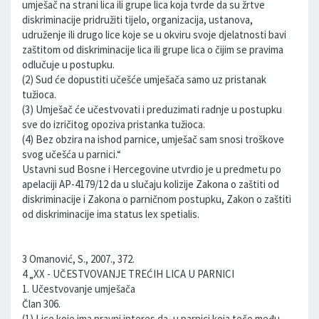
umješač na strani lica ili grupe lica koja tvrde da su žrtve
diskriminacije pridružiti tijelo, organizacija, ustanova,
udruženje ili drugo lice koje se u okviru svoje djelatnosti bavi
zaštitom od diskriminacije lica ili grupe lica o čijim se pravima
odlučuje u postupku.
(2) Sud će dopustiti učešće umješača samo uz pristanak
tužioca.
(3) Umješač će učestvovati i preduzimati radnje u postupku
sve do izričitog opoziva pristanka tužioca.
(4) Bez obzira na ishod parnice, umješač sam snosi troškove
svog učešća u parnici.“
Ustavni sud Bosne i Hercegovine utvrdio je u predmetu po
apelaciji AP-4179/12 da u slučaju kolizije Zakona o zaštiti od
diskriminacije i Zakona o parničnom postupku, Zakon o zaštiti
od diskriminacije ima status lex spetialis.
3 Omanović, S., 2007., 372.
4 „XX - UČESTVOVANJE TREĆIH LICA U PARNICI
1. Učestvovanje umješača
Član 306.
(1) Lice koje ima pravni interes da, u parnici koja teče među