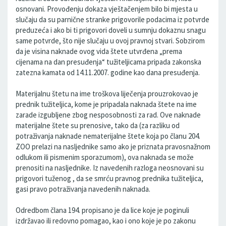
osnovani. Provođenju dokaza vještačenjem bilo bi mjesta u
slučaju da su parnične stranke prigovorile podacima iz potvrde
preduzeća i ako bi ti prigovori doveli u sumnju dokaznu snagu
same potvrde, što nije slučaju u ovoj pravnoj stvari. Sobzirom
da je visina naknade ovog vida štete utvrđena „prema
cijenama na dan presuđenja“ tužiteljicama pripada zakonska
zatezna kamata od 14.11.2007. godine kao dana presuđenja.
Materijalnu štetu na ime troškova liječenja prouzrokovao je
prednik tužiteljica, kome je pripadala naknada štete na ime
zarade izgubljene zbog nesposobnosti za rad. Ove naknade
materijalne štete su prenosive, tako da (za razliku od
potraživanja naknade nematerijalne štete koja po članu 204.
ZOO prelazi na nasljednike samo ako je priznata pravosnažnom
odlukom ili pismenim sporazumom), ova naknada se može
prenositi na nasljednike. Iz navedenih razloga neosnovani su
prigovori tuženog , da se smrću pravnog prednika tužiteljica,
gasi pravo potraživanja navedenih naknada.
Odredbom člana 194. propisano je da lice koje je poginuli
izdržavao ili redovno pomagao, kao i ono koje je po zakonu