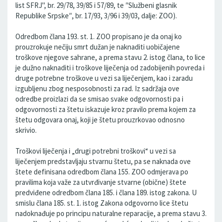
list SFRJ", br. 29/78, 39/85 i 57/89, te ″Službeni glasnik
Republike Srpske″, br. 17/93, 3/96 i 39/03, dalje: ZOO).
Odredbom člana 193. st. 1. ZOO propisano je da onaj ko
prouzrokuje nečiju smrt dužan je naknaditi uobičajene
troškove njegove sahrane, a prema stavu 2. istog člana, to lice
je dužno naknaditi i troškove liječenja od zadobijenih povreda i
druge potrebne troškove u vezi sa liječenjem, kao i zaradu
izgubljenu zbog nesposobnosti za rad. Iz sadržaja ove
odredbe proizlazi da se smisao svake odgovornosti pa i
odgovornosti za štetu iskazuje kroz pravilo prema kojem za
štetu odgovara onaj, koji je štetu prouzrkovao odnosno
skrivio.
Troškovi liječenja i „drugi potrebni troškovi“ u vezi sa
liječenjem predstavljaju stvarnu štetu, pa se naknada ove
štete definisana odredbom člana 155. ZOO odmjerava po
pravilima koja važe za utvrđivanje stvarne (obične) štete
predviđene odredbom člana 185. i člana 189. istog zakona. U
smislu člana 185. st. 1. istog Zakona odgovorno lice štetu
nadoknađuje po principu naturalne reparacije, a prema stavu 3.