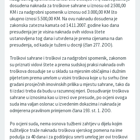
dosuđena naknada za troškove sahrane u iznosu od 2.500,00
KM i za nadgrobni spomenik u iznosu od 3.000,00 KM što
ukupno iznosi 5.500,00 KM. Na ovu naknadu dosuđena je
zakonska zatezna kamata od 14.11.2007. godine kao dana
presuđenja jer je visina naknada ovih vidova štete
ustanovljena tog dana i utvrđena je prema cijenama na dan
presuđenja, od kada je tuženi u docnji (član 277. ZOO).
Troškovi sahrane i troškovi za nadgrobni spomenik, zakonom
su priznati vidovi štete a prema sudskoj praksi naknada ovih
troškova dosuđuje se u skladu sa mjesnim običajima i dužnim
pijetetom prema umrlom u visini troškova koje u tu svrhu čine
građani prosječnih imovinskih prilika u mjestu sahrane, tako da
ti izdaci treba da budu u razumnoj mjeri. Dosuđivanje troškova
sahrane u iznosima kao u izreci ove presude, po ocjeni ovoga
suda ima valjan oslonac u izvedenim dokazima i naknada je
odmjerena pravilnom primjenom člana 193. st. 1. ZOO.
Po ocjeni suda, nema osnova tužbeni zahtjev u dijelu kojim
tužiteljice traže naknadu troškova vjerskog pomena na ime
podušja za 40 dana i za godišnjicu smrti umrlog jer ovi troškovi