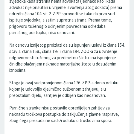
svjedoka kada stranka nema advokata (jednako kao i kada
advokat nije prisutan u vrijeme izvođenja atog dokaza) prema
odredbi člana 104. st. 2. ZPP sprovodi se tako da prvo sud
ispituje svjedoka, a zatim suprotna strana. Prema tome,
prigovoru tuženog o učinjenim povredama odredaba
parničnog postupka, nisu osnovani.
Na osnovu iznijetog proizlazi da su ispunjeni uslovi iz člana 154.
stav 1. člana 158., člana 193. i člana 194. ZOO-a za utvrđenje
odgovornosti tuženog za predmetnu štetu i na ispunjenje
činidbe plaćanjem naknade materijalne štete u dosuđenim
iznosima.
Stoga je ovaj sud promjenom člana 176. ZPP-a donio odluku
kojom je udovoljio djelimično tužbenom zahtjevu, a u
preostalom dijelu, zahtjev je odbijen kao neosnovan.
Parnične stranke nisu postavile opredijeljen zahtjev za
naknadu troškova postupka do zaključenja glavne rasprave,
zbog čega presuda ne sadrži odluku o troškovima spora.