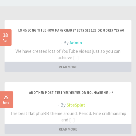
LONG LONG TITLE HOW MANY CHARS? LETS SEE 123 OK MORE? YES 60
18
Apr
- By
Admin
We have created lots of YouTube videos just so you can
achieve [...]
READ MORE
ANOTHER POST TEST YES YES YES OR NO, MAYBE NI? :-/
25
June
- By
SiteSplat
The best flat phpBB theme around. Period. Fine craftmanship
and [...]
READ MORE