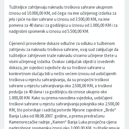
Tužiteljice zahtijevaju naknadu troškova sahrane ukupnom
iznosu od 10.000,00 KM, od čega: na ime učinjenog izdatka za
jelo i piće na dan sahrane u iznosu od 3.500,00 KM, na ime
pomena za 40 dana i za godišnjicu u iznosu od 1.000,00 KM i za
nadgrobni spomenik u iznosu od 5.500,00 KM.
Cijenenći provedene dokaze odlučne za odluku o tužbenom
zahtjeviu za naknadu troškova sahrane, ovaj sud zaključuje da
tužiteljice zahtjevom traže naknadu stvarno učinjene štete u
visini učinjenog izdatka. Ovakav zaključak slijedi iz izvedenih
dokaza, jer svjedoci svjedoče da su troškovi sahrane u
konkretnom slučaju bili u nešto većem iznosu od uobičajenih
troškova u mjestu sahranjivanja, da su prosječni troškovi
sahrane u mjestu sahranjivanja oko 2.500,00 KM, a troškovi
podušja za 40 dana i za godišnjicu da iznose ukupno oko
1.000,00 KM. Kako su prema navodima svjedoka, uobičajeni
troškovi sahrane u mjestu sahranjivanja pokojnika oko 2.500,00
KM, što potvrđuje i sadržaj potvrde Mjesne zajednice „Brdo“
Banja Luka od 08.08.2007. godine, a prema predračunu
Kamenorezačke radnje „Kamen“ Banja Luka prosječna cijena
nadgrobnog spomenika iznosi oko 3.000,00 KM, tužiteljicama je