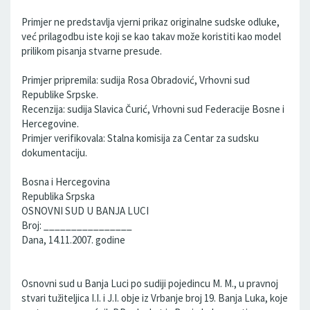
Primjer ne predstavlja vjerni prikaz originalne sudske odluke,
već prilagodbu iste koji se kao takav može koristiti kao model
prilikom pisanja stvarne presude.
Primjer pripremila: sudija Rosa Obradović, Vrhovni sud
Republike Srpske.
Recenzija: sudija Slavica Čurić, Vrhovni sud Federacije Bosne i
Hercegovine.
Primjer verifikovala: Stalna komisija za Centar za sudsku
dokumentaciju.
Bosna i Hercegovina
Republika Srpska
OSNOVNI SUD U BANЈA LUCI
Broj: ________________
Dana, 14.11.2007. godine
Osnovni sud u Banja Luci po sudiji pojedincu M. M., u pravnoj
stvari tužiteljica I.I. i J.I. obje iz Vrbanje broj 19. Banja Luka, koje