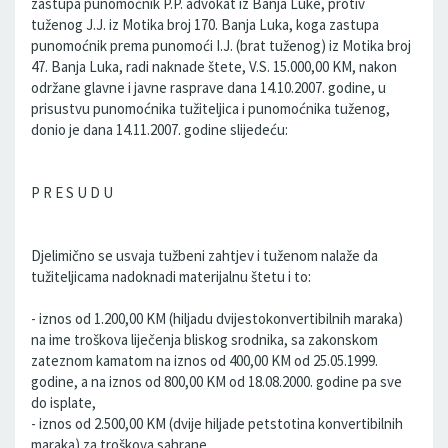
zastupa punomoćnik P.P. advokat iz Banja Luke, protiv
tuženog J.J. iz Motika broj 170. Banja Luka, koga zastupa
punomoćnik prema punomoći I.J. (brat tuženog) iz Motika broj
47. Banja Luka, radi naknade štete, V.S. 15.000,00 KM, nakon
održane glavne i javne rasprave dana 14.10.2007. godine, u
prisustvu punomoćnika tužiteljica i punomoćnika tuženog,
donio je dana 14.11.2007. godine slijedeću:
P R E S U D U
Djelimično se usvaja tužbeni zahtjev i tuženom nalaže da
tužiteljicama nadoknadi materijalnu štetu i to:
- iznos od 1.200,00 KM (hiljadu dvijestokonvertibilnih maraka)
na ime troškova liječenja bliskog srodnika, sa zakonskom
zateznom kamatom na iznos od 400,00 KM od 25.05.1999.
godine, a na iznos od 800,00 KM od 18.08.2000. godine pa sve
do isplate,
- iznos od 2.500,00 KM (dvije hiljade petstotina konvertibilnih
maraka) za troškova sahrane,