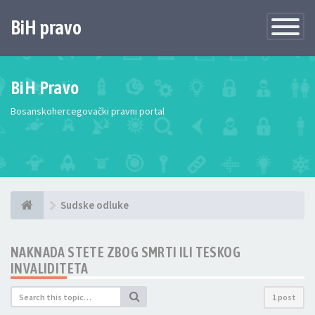
BiH pravo
Toggle
Navigatio
BiH Pravo
Bosanskohercegovački pravni portal
Sudske odluke
NAKNADA STETE ZBOG SMRTI ILI TESKOG
INVALIDITETA
1 post