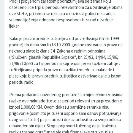
Pod izgubljenom zaradom podrazumijeva se zarada koju
oštećeno lice trpi u periodu relevantnom za utvrđivanje obima
ove štete, pri čemu se uzimaju u obzir svi gubici u zaradi, a
vrijeme liječenja odnosno nesposobnosti za rad utvrđuje
ljekar.
Kako je pravni prednik tužiteljica od povređivanja (07.05.1999.
godine) do dana smrti (18.10.2000. godine) ostvarivao pravo na
naknadu plate iz člana 34. Zakona o radnim odnosima
(″Službeni glasnik Republike Srpske″, br. 25/93, 14/94, 15/96,
21/96 i 10/98) za taj period na koji je usmjeren tužbeni zahtjev
tužiteljicama pripada pravo na razliku između te naknade i
plate koju bi pravni prednik tužiteljica ostvarivao da je u istom
periodu radio.
Prema podacima navedenog preduzeća o mjesečnim iznosima
razlike ove naknade štete za period relevantan za presuđenje
iznosi 1.000,00 KM. Ovom dokazu parnične stranke nisu
prigovorile (osim što je tuženi osporio sam osnov potraživanja
ovog vida štete) pa je sud isti dokaz prihvatio za svoju odluku
u navedenom dijelu. Stoga prigovori tuženog da je traženu
razliku trebao obračunati vještak finansijske struke, nisu