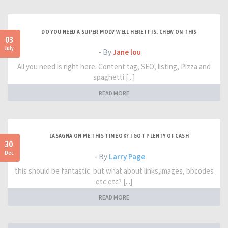
DO YOU NEED A SUPER MOD? WELL HERE IT IS. CHEW ON THIS
03
July
- By
Jane lou
All you need is right here. Content tag, SEO, listing, Pizza and
spaghetti [...]
READ MORE
LASAGNA ON ME THIS TIME OK? I GOT PLENTY OF CASH
30
Dec
- By
Larry Page
this should be fantastic. but what about links,images, bbcodes
etc etc? [...]
READ MORE