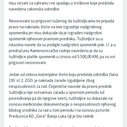
nisu vezani za sahranu i ne spadaju u troškove koje predviđa
navedena zakonska odredbe.
Neosnovani su prigovori tuženog da tužiteljicama ne pripada
pravo na naknadu štete na ime izgradnje nadgrobnog
spomenika jer nisu dokazale da je izgrađen nadgrobni
spomenik njihovom pravnom predniku. Tužiteljice su u
iskazima navele da su podigle nadgrobni spomenik pok. I.I. a u
predračunu Kamenorezačke radnje navedeno je da su
tužiteljice platile spomenik u iznosu od 5.500,00 KM, pa su ovi
prigovori neosnovani.
Jedan od vidova materijalne štete koju predviđa odredba člana
193. st.2. ZOO. je naknada zarade izgubljene zbog
nesposobnosti za rad. Činjenične navode da pravni prednik
tužiteljica nije ostvarivao zaradu u spornom periodu od
povređivanja pa do njegove smrti, tužiteljice su dokazale na
osnovu medicinske dokumentacije o nesposobnosti njihovog
bliskog srodnika za rad u tom periodu i na osnovu potvrde
Preduzeća AD „Gora“ Banja Luka čiji je bio radnik.