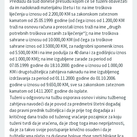
Predlažu da sud donese presudu kojom će se tuženi obavezati
da im nadoknadi materijalnu štetu i to: na ime troškova
liječenja u iznosu od 2.200,00 KM sa zakonskom zateznom
kamatom od 25.05.1999. godine (od čega iznos od 1.200,00 KM
traži na osnovu računa a preostali iznos traži na ime „drugih
potrebnih troškova vezanih za liječenje“); na ime troškova
sahrane u iznosu od 10.000,00 KM (od čega za troškove
sahrane iznos od 3.5000,00 KM, za nadgrobni spomenik iznos
od 5.500,00 KM i na ime podušja za 40 dana i za godišnjicu iznos
od 1.000,00 KM); na ime izgubljene zarade za period od
07.05.1999. godine do 18.10.2000. godine u iznosu od 1.000,00
KM i drugotužiteljica zahtijeva naknadu na ime izgubljenog
izdržavanja za period od 01.11.2000. godine do 01.10.2006.
godine u iznosu od 9.650,00 KM, sve sa zakonskom zateznom
kamatom od 14.11.2007. godine do isplate.
Tuženi u odgovoru na tužbu osporava osnov i visinu tužbenog
zahtjeva navodeći da je povod za predmetni štetni događaj
dao pravni prednik tužiteljica i da je prije tog događaja a i
kritičnog dana tražio od tuženog vraćanje pozajmice za koju
tuženi tvrdi da je vraćena, da je zbog toga imao neprijatnosti,
da je za takvo svoje postupanje krivično osuđen i da je
tužiteljicama platio za duševne bolove zbog smrti bliskog lica