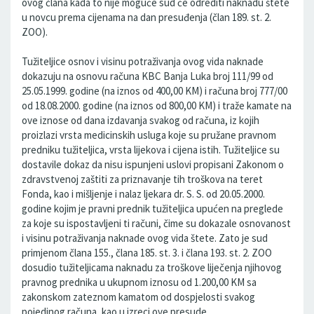
ovog člana kada to nije moguće sud će odrediti naknadu štete
u novcu prema cijenama na dan presuđenja (član 189. st. 2.
ZOO).
Tužiteljice osnov i visinu potraživanja ovog vida naknade
dokazuju na osnovu računa KBC Banja Luka broj 111/99 od
25.05.1999. godine (na iznos od 400,00 KM) i računa broj 777/00
od 18.08.2000. godine (na iznos od 800,00 KM) i traže kamate na
ove iznose od dana izdavanja svakog od računa, iz kojih
proizlazi vrsta medicinskih usluga koje su pružane pravnom
predniku tužiteljica, vrsta lijekova i cijena istih. Tužiteljice su
dostavile dokaz da nisu ispunjeni uslovi propisani Zakonom o
zdravstvenoj zaštiti za priznavanje tih troškova na teret
Fonda, kao i mišljenje i nalaz ljekara dr. S. S. od 20.05.2000.
godine kojim je pravni prednik tužiteljica upućen na preglede
za koje su ispostavljeni ti računi, čime su dokazale osnovanost
i visinu potraživanja naknade ovog vida štete. Zato je sud
primjenom člana 155., člana 185. st. 3. i člana 193. st. 2. ZOO
dosudio tužiteljicama naknadu za troškove liječenja njihovog
pravnog prednika u ukupnom iznosu od 1.200,00 KM sa
zakonskom zateznom kamatom od dospjelosti svakog
pojedinog računa, kao u izreci ove presude.