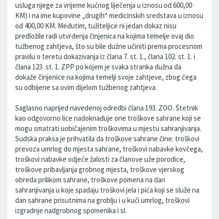
usluga njege za vrijeme kućnog liječenja u iznosu od 600,00
KM) i na ime kupovine „drugih“ medicinskih sredstava u iznosu
od 400,00 KM. Međutim, tužiteljice ni jedan dokaz nisu
predložile radi utvrđenja činjenica na kojima temelje ovaj dio
tužbenog zahtjeva, što su bile dužne učiniti prema procesnom
pravilu o teretu dokazivanja iz člana 7. st. 1., člana 102. st. 1. i
člana 123. st. 1. ZPP po kojem je svaka stranka dužna da
dokaže činjenice na kojima temelji svoje zahtjeve, zbog čega
su odbijene sa ovim dijelom tužbenog zahtjeva.
Saglasno naprijed navedenoj odredbi člana 193. ZOO. Štetnik
kao odgovorno lice nadoknađuje one troškove sahrane koji se
mogu smatrati uobičajenim troškovima u mjestu sahranjivanja.
Sudska praksa je prihvatila da troškove sahrane čine: troškovi
prevoza umrlog do mjesta sahrane, troškovi nabavke kovčega,
troškovi nabavke odjeće žalosti za članove uže porodice,
troškove pribavljanja grobnog mjesta, troškove vjerskog
obreda prilikom sahrane, troškove pomena na dan
sahranjivanja u koje spadaju troškovi jela i pića koji se služe na
dan sahrane prisutnima na groblju i u kući umrlog, troškovi
izgradnje nadgrobnog spomenika i sl.