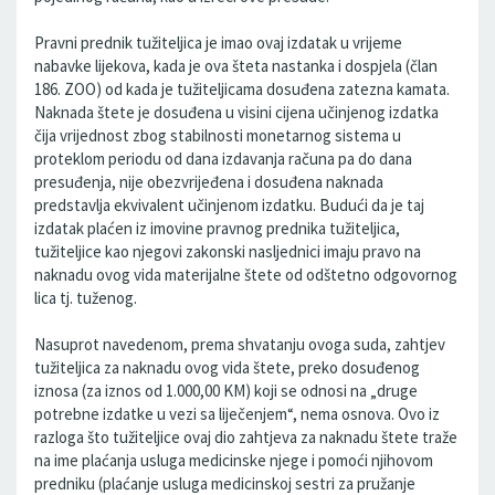
Pravni prednik tužiteljica je imao ovaj izdatak u vrijeme
nabavke lijekova, kada je ova šteta nastanka i dospjela (član
186. ZOO) od kada je tužiteljicama dosuđena zatezna kamata.
Naknada štete je dosuđena u visini cijena učinjenog izdatka
čija vrijednost zbog stabilnosti monetarnog sistema u
proteklom periodu od dana izdavanja računa pa do dana
presuđenja, nije obezvrijeđena i dosuđena naknada
predstavlja ekvivalent učinjenom izdatku. Budući da je taj
izdatak plaćen iz imovine pravnog prednika tužiteljica,
tužiteljice kao njegovi zakonski nasljednici imaju pravo na
naknadu ovog vida materijalne štete od odštetno odgovornog
lica tj. tuženog.
Nasuprot navedenom, prema shvatanju ovoga suda, zahtjev
tužiteljica za naknadu ovog vida štete, preko dosuđenog
iznosa (za iznos od 1.000,00 KM) koji se odnosi na „druge
potrebne izdatke u vezi sa liječenjem“, nema osnova. Ovo iz
razloga što tužiteljice ovaj dio zahtjeva za naknadu štete traže
na ime plaćanja usluga medicinske njege i pomoći njihovom
predniku (plaćanje usluga medicinskoj sestri za pružanje