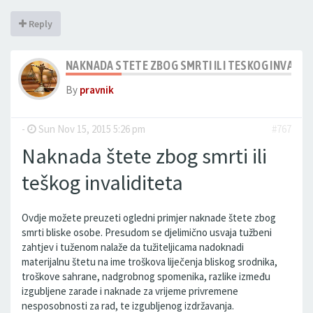
Reply
NAKNADA STETE ZBOG SMRTI ILI TESKOG INVALID
By
pravnik
-
Sun Nov 15, 2015 5:26 pm
#767
Naknada štete zbog smrti ili
teškog invaliditeta
Ovdje možete preuzeti ogledni primjer naknade štete zbog
smrti bliske osobe. Presudom se djelimično usvaja tužbeni
zahtjev i tuženom nalaže da tužiteljicama nadoknadi
materijalnu štetu na ime troškova liječenja bliskog srodnika,
troškove sahrane, nadgrobnog spomenika, razlike između
izgubljene zarade i naknade za vrijeme privremene
nesposobnosti za rad, te izgubljenog izdržavanja.