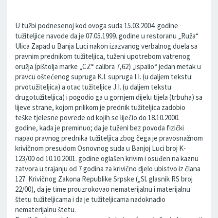
U tužbi podnesenoj kod ovoga suda 15.03.2004. godine
tužiteljice navode da je 07.05.1999. godine u restoranu „Ruža“
Ulica Zapad u Banja Luci nakon izazvanog verbalnog duela sa
pravnim prednikom tužiteljica, tuženi upotrebom vatrenog
oružja (pištolja marke „CZ“ calibra 7,62) „ispalio“ jedan metak u
pravcu oštećenog supruga K.I. supruga I.I. (u daljem tekstu:
prvotužiteljica) a otac tužiteljice J.I. (u daljem tekstu:
drugotužiteljica) i pogodio ga u gornjem dijelu tijela (trbuha) sa
lijeve strane, kojom prilikom je prednik tužiteljica zadobio
teške tjelesne povrede od kojih se liječio do 18.10.2000.
godine, kada je preminuo; da je tuženi bez povoda fizički
napao pravnog prednika tužiteljica zbog čega je pravosnažnom
krivičnom presudom Osnovnog suda u Banjoj Luci broj K-
123/00 od 10.10.2001. godine oglašen krivim i osuđen na kaznu
zatvora u trajanju od 7 godina za krivično djelo ubistvo iz člana
127. Krivičnog Zakona Republike Srpske („Sl. glasnik RS broj
22/00), da je time prouzrokovao nematerijalnu i materijalnu
štetu tužiteljicama i da je tužiteljicama nadoknadio
nematerijalnu štetu.