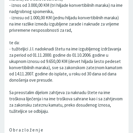
- iznos od 3.000,00 KM (tri hiljade konvertibilnih maraka) na ime
nadgrobnog spomenika,
- iznosu od 1.000,00 KM (jednu hiljadu konvertibilnih maraka)
na ime razlike između izgubljene zarade i naknade za vrijeme
privremene nesposobnosti za rad,
te da:
- tužiteljici J.I. nadoknadi štetu na ime izgubljenog izdržavanja
za period od 01.11.2000. godine do 01.10.2006. godine u
ukupnom iznosu od 9.650,00 KM (devet hiljada šesto pedeset
konvertibilnih maraka), sve sa zakonskom zateznom kamatom
od 14.11.2007. godine do isplate, u roku od 30 dana od dana
donošenja ove presude.
Sa preostalim dijelom zahtjeva za naknadu štete na ime
troškova liječenja i na ime troškova sahrane kao i sa zahtjevom
za zakonsku zateznu kamatu, preko dosuđenog iznosa,
tužiteljice se odbijaju.
O b r a z l o ž e n j e