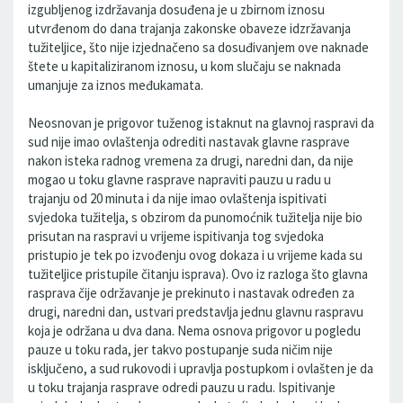
izgubljenog izdržavanja dosuđena je u zbirnom iznosu
utvrđenom do dana trajanja zakonske obaveze idzržavanja
tužiteljice, što nije izjednačeno sa dosuđivanjem ove naknade
štete u kapitaliziranom iznosu, u kom slučaju se naknada
umanjuje za iznos međukamata.
Neosnovan je prigovor tuženog istaknut na glavnoj raspravi da
sud nije imao ovlaštenja odrediti nastavak glavne rasprave
nakon isteka radnog vremena za drugi, naredni dan, da nije
mogao u toku glavne rasprave napraviti pauzu u radu u
trajanju od 20 minuta i da nije imao ovlaštenja ispitivati
svjedoka tužitelja, s obzirom da punomoćnik tužitelja nije bio
prisutan na raspravi u vrijeme ispitivanja tog svjedoka
pristupio je tek po izvođenju ovog dokaza i u vrijeme kada su
tužiteljice pristupile čitanju isprava). Ovo iz razloga što glavna
rasprava čije održavanje je prekinuto i nastavak određen za
drugi, naredni dan, ustvari predstavlja jednu glavnu raspravu
koja je održana u dva dana. Nema osnova prigovor u pogledu
pauze u toku rada, jer takvo postupanje suda ničim nije
isključeno, a sud rukovodi i upravlja postupkom i ovlašten je da
u toku trajanja rasprave odredi pauzu u radu. Ispitivanje