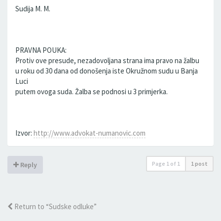
Sudija M. M.
PRAVNA POUKA:
Protiv ove presude, nezadovoljana strana ima pravo na žalbu
u roku od 30 dana od donošenja iste Okružnom sudu u Banja
Luci
putem ovoga suda. Žalba se podnosi u 3 primjerka.
Izvor:
http://www.advokat-numanovic.com
Page
1
of
1
1 post
Reply
Return to “Sudske odluke”