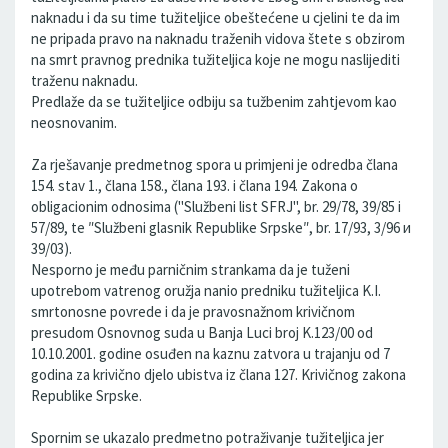
naknadu i da su time tužiteljice obeštećene u cjelini te da im
ne pripada pravo na naknadu traženih vidova štete s obzirom
na smrt pravnog prednika tužiteljica koje ne mogu naslijediti
traženu naknadu.
Predlaže da se tužiteljice odbiju sa tužbenim zahtjevom kao
neosnovanim.
Za rješavanje predmetnog spora u primjeni je odredba člana
154. stav 1., člana 158., člana 193. i člana 194. Zakona o
obligacionim odnosima ("Službeni list SFRJ", br. 29/78, 39/85 i
57/89, te ″Službeni glasnik Republike Srpske″, br. 17/93, 3/96 и
39/03).
Nesporno je među parničnim strankama da je tuženi
upotrebom vatrenog oružja nanio predniku tužiteljica K.I.
smrtonosne povrede i da je pravosnažnom krivičnom
presudom Osnovnog suda u Banja Luci broj K.123/00 od
10.10.2001. godine osuđen na kaznu zatvora u trajanju od 7
godina za krivično djelo ubistva iz člana 127. Krivičnog zakona
Republike Srpske.
Spornim se ukazalo predmetno potraživanje tužiteljica jer