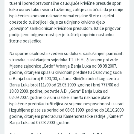
tuženi i pored pravosnažne osuđujuće krivične presude spori
kako osnov tako i visinu tužbenog zahtjeva ističući da je ranije
isplaćenim iznosom naknade nematerijalne štete u cjelini
obeštetio tužiteljice i da je za učinjeno krivično djelo
„dovoljno“ sankcionisan krivičnom presudom. Ističe prigovor
podijeljene odgovornosti jer je tužitelj doprinio nastanku
štetne posljedice.
Na sporne okolnosti izvedeni su dokazi: saslušanjem parničnih
stranaka, saslušanjem svjedoka T.T. i H.H., čitanjem potvrde
Mjesne zajednice „Brdo“ Vrbanja Banja Luka od 08.08.2007.
godine, čitanjem spisa u krivičnom predmetu Osnovnog suda
u Banja Luci broj K-123/00, računa Kliničko bolničkog centra
Banja Luka broj 111/99 od 25.05.1999. godine i broj 777/00 od
18.08.2000. godine, potvrde A.D. „Gora“ Banja Luka od
02.09.2007. godine o visini razlike između naknade plate
isplaćene predniku tužiteljica za vrijeme nesposobnosti za rad
i izgubljene plate za period od 08.05.1999. godine do 18.10.2000.
godine, čitanjem predračuna Kamenorezačke radnje „Kamen“
Banja Luka od 07.08.2000. godine.