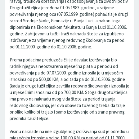
razvoj, troškova obrazovanja i osposobljavanja za životni poziv.
Drugotužiteljica je rođena 01.05.1983. godine, u vrijeme
povređivanja njenog oca (07.05.1999. godine) pohađala je drugi
razred Srednje škole, Gimnazije u Banja Luci, a nakon toga
diplomirala na Ekonomskom fakultetu u Banja Luci 01.10.2006.
godine. Zahtjevom u tužbi traži naknadu štete za izgubljeno
izdržavanje za vrijeme njenog redovnog školovanja za period
od 01.11.2000. godine do 01.10.2006. godine.
Prema podacima preduzeća čiji je davalac izdržavanja bio
radnik njegova neostvarena mjesečna plata u periodu od
povređivanja pa do 07.07.2000. godine iznosila je u mjesečim
iznosima od po 500,00 KM, a od tada pa do 01.10.2006. godine
(kada je drugotužiteljica završila redovno školovanje) iznosila je
u mjesečnim iznosima od po 700,00 KM. Stoga drugotužtieljica
ima pravo na naknadu ovog vida štete za period trajanja
redovnog školovanja, jer ova obaveza tuženog treba da traje
onoliko koliko bi trajalo i samo izdržavanje od strane pravnog
prednika taužiteljice.
Visinu naknade na ime izgubljenog izdržavanja sud je odredio u
mjesečnim iznosima od po 100,00 KM za period od 01.11.2000.