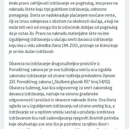
imalo pravo zahtijevati izdržavanje oe poginulog, ima pravo na
naknadu štete koju trpi gubitkom izdržavanja, odnosno
pomaganja. Šteta se nadoknađuje plaćanjem novčane rente,
čiji se iznos odmjerava s obzirom na okolnosti slučaja, a koji ne
može biti veći od onoga što bi oštećenik dobijao od poginulog
da je ostao živ. Pravo na naknadu materijalne šete na ime
izgubljenog izdržavanja u slučaju smrti davaoca izdržavanja
koju ima u vidu odredba člana 194. ZOO, priznaje se licima koja
je on bio dužan izdržavati.
Obaveza na izdržavanje drugotužiteljice proističe iz
Porodičnog zakona jer je ova tužiteljica smrću oca izgubila
zakonsko izdržavanje od strane roditelja predviđeno članom
233. Porodičnog zakona („Službeni glasnik RS“ broj 54/02).
Obaveza tuženog, kao lica odgovornog za smrt zakonskog
davaoca izdržavanja, nastaje na osnovu građanske
odgovornosti i proizlazi iz obaveze naknade štete. Ova šteta
ogleda se u izgubljenom izdržavanju od strane umrlog lica, a
izdržavanje se u opštem smislu sastoji u pružanju sredstava
izdržavanom licu radi zadovoljavanja njegovih životnih potreba
koje obuhvataju sve ono što je potrebno za njihov život i