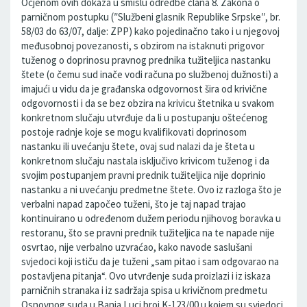
Ocjenom ovih dokaza u smislu odredbe člana 8. Zakona o
parničnom postupku (″Službeni glasnik Republike Srpske″, br.
58/03 do 63/07, dalje: ZPP) kako pojedinačno tako i u njegovoj
međusobnoj povezanosti, s obzirom na istaknuti prigovor
tuženog o doprinosu pravnog prednika tužiteljica nastanku
štete (o čemu sud inače vodi računa po službenoj dužnosti) a
imajući u vidu da je građanska odgovornost šira od krivične
odgovornosti i da se bez obzira na krivicu štetnika u svakom
konkretnom slučaju utvrđuje da li u postupanju oštećenog
postoje radnje koje se mogu kvalifikovati doprinosom
nastanku ili uvećanju štete, ovaj sud nalazi da je šteta u
konkretnom slučaju nastala isključivo krivicom tuženog i da
svojim postupanjem pravni prednik tužiteljica nije doprinio
nastanku a ni uvećanju predmetne štete. Ovo iz razloga što je
verbalni napad započeo tuženi, što je taj napad trajao
kontinuirano u određenom dužem periodu njihovog boravka u
restoranu, što se pravni prednik tužiteljica na te napade nije
osvrtao, nije verbalno uzvraćao, kako navode saslušani
svjedoci koji ističu da je tuženi „sam pitao i sam odgovarao na
postavljena pitanja“. Ovo utvrđenje suda proizlazi i iz iskaza
parničnih stranaka i iz sadržaja spisa u krivičnom predmetu
Osnovnog suda u Banja Luci broj K-123/00 u kojem su svjedoci