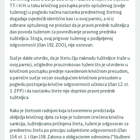
T.T. i H.H. u toku krivičnog postupka protiv optuženog (ovdje
tuženog) u pogledu načina nastanka predmetnog štetnog
događaja svjedočili identično kao i u ovoj parnici, a ni iz
odbrane optuženog ne proizlazi da je pravni prednik tužiteljica
dao povoda tuženom za povređivanje pravnog prednika
tužiteljica. Stoga, ovaj prigovor tuženog o podijeljenoj
odgovornosti (član 192. ZOO), nije osnovan.
Sud je dakle utvrdio, da je štetu čiju naknadu tužiteljice traže u
ovoj parnici, očigledno prouzrokovao tuženi što je utvrđeno u
krivičnom postupku prednje navedenom krivičnom presudom,
a parnični sud je vezan osuđujućom krivičnom presudom u
pogledu postojanja krivične odgovornosti učinioca (član 12. st.
3. ZPP) i da nastanku štete nije doprinio pravni prednik
tužiteljica.
Kako je štetnom radnjom koja istovremeno predstavlja
obilježja krivičnog djela za koje je tuženom izrečena krivična
sankcija, tužiteljicama pričinjena šteta, tuženi je odgovoran za
predmetnu štetu po principu subjektivne odgovornosti (član
154. st. 1. i član 158. Zakona o obligacionim odnosima ("Službeni