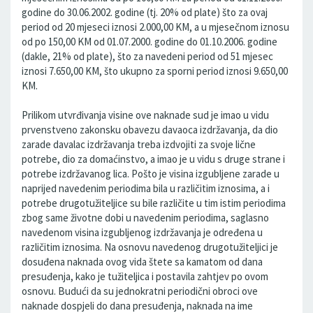
godine do 30.06.2002. godine (tj. 20% od plate) što za ovaj
period od 20 mjeseci iznosi 2.000,00 KM, a u mjesečnom iznosu
od po 150,00 KM od 01.07.2000. godine do 01.10.2006. godine
(dakle, 21% od plate), što za navedeni period od 51 mjesec
iznosi 7.650,00 KM, što ukupno za sporni period iznosi 9.650,00
KM.
Prilikom utvrđivanja visine ove naknade sud je imao u vidu
prvenstveno zakonsku obavezu davaoca izdržavanja, da dio
zarade davalac izdržavanja treba izdvojiti za svoje lične
potrebe, dio za domaćinstvo, a imao je u vidu s druge strane i
potrebe izdržavanog lica. Pošto je visina izgubljene zarade u
naprijed navedenim periodima bila u različitim iznosima, a i
potrebe drugotužiteljice su bile različite u tim istim periodima
zbog same životne dobi u navedenim periodima, saglasno
navedenom visina izgubljenog izdržavanja je određena u
različitim iznosima. Na osnovu navedenog drugotužiteljici je
dosuđena naknada ovog vida štete sa kamatom od dana
presuđenja, kako je tužiteljica i postavila zahtjev po ovom
osnovu. Budući da su jednokratni periodični obroci ove
naknade dospjeli do dana presuđenja, naknada na ime