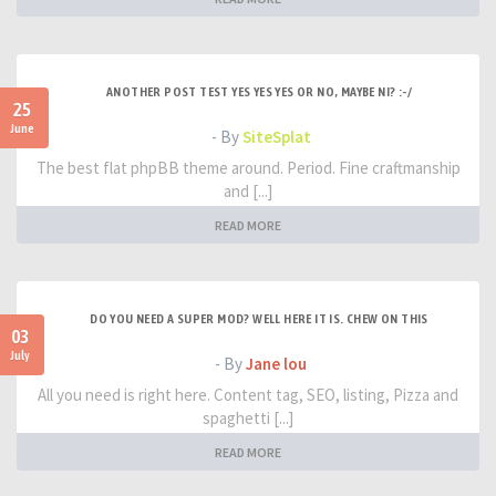
ANOTHER POST TEST YES YES YES OR NO, MAYBE NI? :-/
25
June
- By
SiteSplat
The best flat phpBB theme around. Period. Fine craftmanship
and [...]
READ MORE
DO YOU NEED A SUPER MOD? WELL HERE IT IS. CHEW ON THIS
03
July
- By
Jane lou
All you need is right here. Content tag, SEO, listing, Pizza and
spaghetti [...]
READ MORE