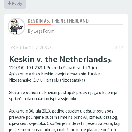
Reply
KESKIN VS. THE NETHERLAND
By
LegaForum
-
Fri Jan 22, 2021 8:23 am
#4512
Keskin v. the Netherlands
(br.
2205/16), 19.1.2021.1 Povreda člana 6. st. 1. i 3. (d)
Aplikant je Vahap Keskin, dvojni državljanin Turske i
Nizozemske. Živi u Hengelu (Nizozemska).
Slučaj se odnosi na krivični postupak protiv njega u kojem je
spriječen da unakrsno ispita svjedoke.
Aplikant je 30. jula 2013. godine osuđen u odsutnosti zbog
prijevare počinjene putem firme na osnovu, između ostalog,
izjava šest svjedoka. Osuđen je na devet mjeseci zatvora, koji
je djelimično suspendiran, i naloženo mu je plaćanje odštete