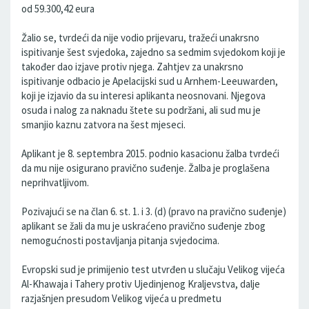
od 59.300,42 eura
Žalio se, tvrdeći da nije vodio prijevaru, tražeći unakrsno
ispitivanje šest svjedoka, zajedno sa sedmim svjedokom koji je
također dao izjave protiv njega. Zahtjev za unakrsno
ispitivanje odbacio je Apelacijski sud u Arnhem-Leeuwarden,
koji je izjavio da su interesi aplikanta neosnovani. Njegova
osuda i nalog za naknadu štete su podržani, ali sud mu je
smanjio kaznu zatvora na šest mjeseci.
Aplikant je 8. septembra 2015. podnio kasacionu žalba tvrdeći
da mu nije osigurano pravično suđenje. Žalba je proglašena
neprihvatljivom.
Pozivajući se na član 6. st. 1. i 3. (d) (pravo na pravično suđenje)
aplikant se žali da mu je uskraćeno pravično suđenje zbog
nemogućnosti postavljanja pitanja svjedocima.
Evropski sud je primijenio test utvrđen u slučaju Velikog vijeća
Al-Khawaja i Tahery protiv Ujedinjenog Kraljevstva, dalje
razjašnjen presudom Velikog vijeća u predmetu