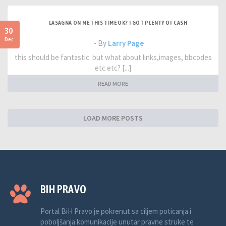
LASAGNA ON ME THIS TIME OK? I GOT PLENTY OF CASH
30
Dec
- By
Larry Page
this should be fantastic. but what about links,images, bbcodes
etc etc? [...]
READ MORE
LOAD MORE POSTS
BIH PRAVO
Portal BiH Pravo je pokrenut sa ciljem poticanja i
poboljšanja komunikacije unutar pravne struke te