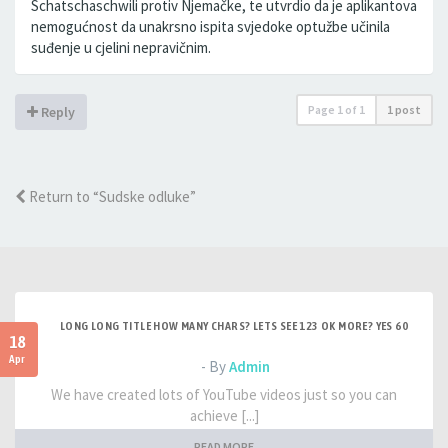
Schatschaschwili protiv Njemačke, te utvrdio da je aplikantova
nemogućnost da unakrsno ispita svjedoke optužbe učinila
suđenje u cjelini nepravičnim.
Page
1
of
1
1 post
Reply
Return to “Sudske odluke”
LONG LONG TITLE HOW MANY CHARS? LETS SEE 123 OK MORE? YES 60
18
Apr
- By
Admin
We have created lots of YouTube videos just so you can
achieve [...]
READ MORE