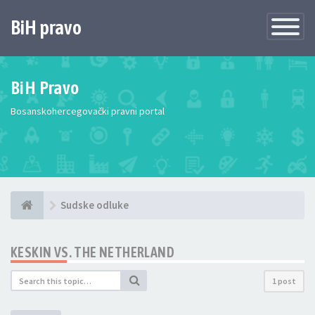
BiH pravo
Toggle
Navigatio
BiH Pravo
Bosanskohercegovački pravni portal
Sudske odluke
KESKIN VS. THE NETHERLAND
1 post