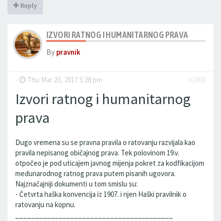
Reply
IZVORI RATNOG I HUMANITARNOG PRAVA
By
pravnik
-
Thu Mar 23, 2017 5:28 pm
#1809
Izvori ratnog i humanitarnog
prava
Dugo vremena su se pravna pravila o ratovanju razvijala kao
pravila nepisanog običajnog prava. Tek polovinom 19.v.
otpočeo je pod uticajem javnog mijenja pokret za kodfikacijom
međunarodnog ratnog prava putem pisanih ugovora.
Najznačajniji dokumenti u tom smislu su:
- Četvrta haška konvencija iz 1907. i njen Haški pravilnik o
ratovanju na kopnu.
________________________________________