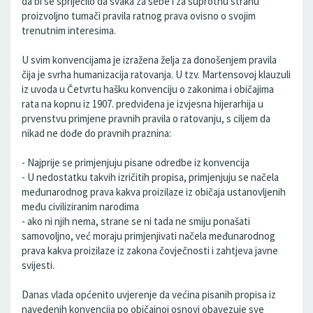
da bi se spriječilo da svaka za sebe i za suprotnu stranu
proizvoljno tumači pravila ratnog prava ovisno o svojim
trenutnim interesima.
U svim konvencijama je izražena želja za donošenjem pravila
čija je svrha humanizacija ratovanja. U tzv. Martensovoj klauzuli
iz uvoda u Četvrtu hašku konvenciju o zakonima i običajima
rata na kopnu iz 1907. predviđena je izvjesna hijerarhija u
prvenstvu primjene pravnih pravila o ratovanju, s ciljem da
nikad ne dođe do pravnih praznina:
- Najprije se primjenjuju pisane odredbe iz konvencija
- U nedostatku takvih izričitih propisa, primjenjuju se načela
međunarodnog prava kakva proizilaze iz običaja ustanovljenih
među civiliziranim narodima
- ako ni njih nema, strane se ni tada ne smiju ponašati
samovoljno, već moraju primjenjivati načela međunarodnog
prava kakva proizilaze iz zakona čovječnosti i zahtjeva javne
svijesti.
Danas vlada općenito uvjerenje da većina pisanih propisa iz
navedenih konvencija po običajnoj osnovi obavezuje sve