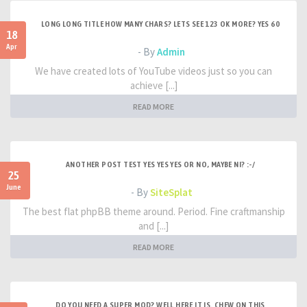
LONG LONG TITLE HOW MANY CHARS? LETS SEE 123 OK MORE? YES 60
18
Apr
- By
Admin
We have created lots of YouTube videos just so you can
achieve [...]
READ MORE
ANOTHER POST TEST YES YES YES OR NO, MAYBE NI? :-/
25
June
- By
SiteSplat
The best flat phpBB theme around. Period. Fine craftmanship
and [...]
READ MORE
DO YOU NEED A SUPER MOD? WELL HERE IT IS. CHEW ON THIS