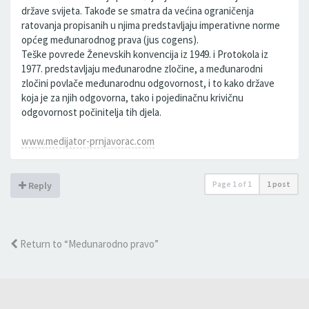
države svijeta. Takođe se smatra da većina ograničenja
ratovanja propisanih u njima predstavljaju imperativne norme
općeg međunarodnog prava (jus cogens).
Teške povrede Ženevskih konvencija iz 1949. i Protokola iz
1977. predstavljaju međunarodne zločine, a međunarodni
zločini povlače međunarodnu odgovornost, i to kako države
koja je za njih odgovorna, tako i pojedinačnu krivičnu
odgovornost počinitelja tih djela.
www.medijator-prnjavorac.com
Page
1
of
1
1 post
Reply
Return to “Medunarodno pravo”