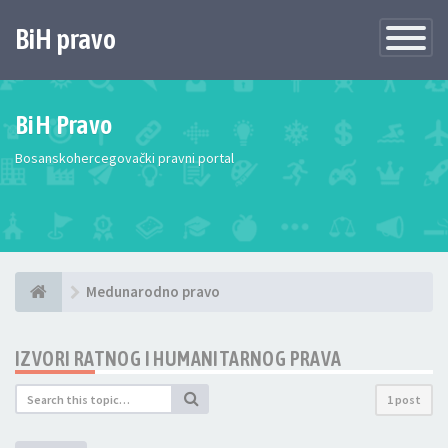
BiH pravo
Toggle
Navigatio
BiH Pravo
Bosanskohercegovački pravni portal
Medunarodno pravo
IZVORI RATNOG I HUMANITARNOG PRAVA
1 post