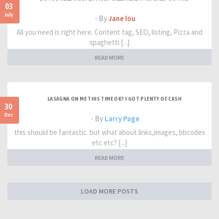
03
July
- By
Jane lou
All you need is right here. Content tag, SEO, listing, Pizza and
spaghetti [...]
READ MORE
LASAGNA ON ME THIS TIME OK? I GOT PLENTY OF CASH
30
Dec
- By
Larry Page
this should be fantastic. but what about links,images, bbcodes
etc etc? [...]
READ MORE
LOAD MORE POSTS