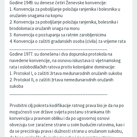
Godine 1949. su denese četiri Ženevske konvencije:
1. Konvencija za poboljšanje položaja ranjenika i bolesnika u
oružanim snagama na kopnu
2. Konvencija za poboljšanje položaja ranjenika, bolesnika i
brodolomaca oružanih snaga na moru
3. Konvencija o postupanja sa ratnim zarobljenicima
4. Konvencija o zaštiti građanskih osoba (civila) za vrijeme rata
________________________________________
Godine 1977. su donešena i dva dopunska protokola na
navedene konvencije, na osnovu iskustava iz vijetnamskog
rata i oslobodilačkih ratova protiv kolonijalne dominacije:
1. Protokol I, o zaštiti žrtava međunarodnih oružanih sukoba
2. Protokol II, o zaštiti žrtava nemeđunarodnih oružanih
sukoba
________________________________________
Prvobitni cilj pokreta kodifikacije ratnog prava bio je da na po
mogućnosti sve države svijeta postanu strankama tih
konvencija u pravnom obliku i da po ugovornoj osnovi
obvezuju sve zaraćene strane u svim budućim ratovima, kao i
da se preciziraju prava i dužnosti strana u oružanom sukobu,