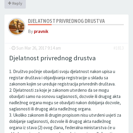
Reply
DJELATNOST PRIVREDNOG DRUSTVA
By
pravnik
-
Sun Mar 26, 2017 9:14 am
#1813
Djelatnost privrednog drustva
1. Društvo počinje obavljati svoju djelatnost nakon upisa u
registar društava i objavljivanja registracije u skladu sa
zakonom kojim se uređuje registracija privrednih društava.
2. Djelatnosti za koje je zakonom utvrđeno da se mogu
obavljati samo na osnovu saglasnosti, dozvole ili drugog akta
nadležnog organa mogu se obavljati nakon dobijanja dozvole,
saglasnosti ili drugog akta nadležnog organa.
3. Ukoliko zakonom ili drugim propisom nisu utvrđeni uvjeti za
dobijanje saglasnosti, dozvole ili drugog akta nadležnog
organa iz stava (2) ovog člana, federalna ministarstva će u