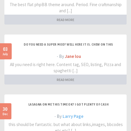
The best flat phpBB theme around. Period. Fine craftmanship
and [...]
READ MORE
DO YOU NEED A SUPER MOD? WELL HERE IT IS. CHEW ON THIS
03
July
- By
Jane lou
All you need is right here. Content tag, SEO, listing, Pizza and
spaghetti [...]
READ MORE
LASAGNA ON ME THIS TIME OK? I GOT PLENTY OF CASH
30
Dec
- By
Larry Page
this should be fantastic. but what about links,images, bbcodes
etc etc? [...]