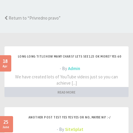
Return to “Privredno pravo”
LONG LONG TITLE HOW MANY CHARS? LETS SEE 123 OK MORE? YES 60
18
Apr
- By
Admin
We have created lots of YouTube videos just so you can
achieve [...]
READ MORE
ANOTHER POST TEST YES YES YES OR NO, MAYBE NI? :-/
25
June
- By
SiteSplat