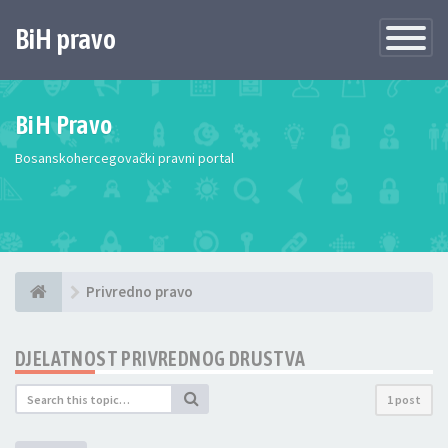
BiH pravo
Toggle
Navigatio
BiH Pravo
Bosanskohercegovački pravni portal
Privredno pravo
DJELATNOST PRIVREDNOG DRUSTVA
1 post