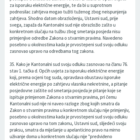
za isporuku električne energije, te da bi u suprotnom
podnosilac zahtjeva mogao tužiti tuženog zbog neispunjenja
zahtjeva. Shodno datom obrazloženju, Ustavni sud, prije
svega, zapaža da Kantonalni sud nije obrazložio zašto u
konkretnom slučaju na tužbu zbog smetanja posjeda nisu
primjenjive odredbe Zakona o stvarnim pravima. Navedeno
posebno u okolnostima kada je prvostepeni sud svoju odluku
zasnovao upravo na odredbama tog zakona.
35. Kako je Kantonalni sud svoju odluku zasnovao na članu 76.
stav 1. tačka d. Općih uvjeta za isporuku električne energije
koji, prema ocjeni tog suda, opravdava obustavu isporuke
električne energije po zahtjevu vlasnika nekretnine, a pitanje
posjedovne zaštite od smetanja posjeda je pitanje koje se
ispituje primjenom Zakona o stvarnim pravima, pri čemu
Kantonalni sud nije ni naveo razloge zbog kojih smatra da
Zakon o stvarnim pravima u konkretnom slučaju nije primjenjiv,
posebno u okolnostima kada je prvostepeni sud svoju odluku
zasnovao upravo na tom zakonu, Ustavni sud, slijedeći svoju
praksu, smatra da miješanje u apelanticino pravo na mirno
uživanje doma u konkretnom slučaju nije "predviđeno