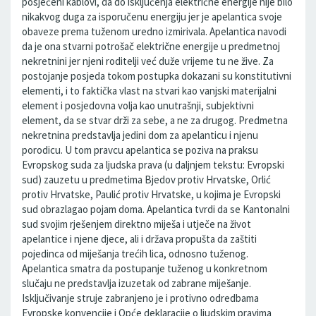
posječeni kablovi, da do isključenja električne energije nije bilo
nikakvog duga za isporučenu energiju jer je apelantica svoje
obaveze prema tuženom uredno izmirivala. Apelantica navodi
da je ona stvarni potrošač električne energije u predmetnoj
nekretnini jer njeni roditelji već duže vrijeme tu ne žive. Za
postojanje posjeda tokom postupka dokazani su konstitutivni
elementi, i to faktička vlast na stvari kao vanjski materijalni
element i posjedovna volja kao unutrašnji, subjektivni
element, da se stvar drži za sebe, a ne za drugog. Predmetna
nekretnina predstavlja jedini dom za apelanticu i njenu
porodicu. U tom pravcu apelantica se poziva na praksu
Evropskog suda za ljudska prava (u daljnjem tekstu: Evropski
sud) zauzetu u predmetima Bjedov protiv Hrvatske, Orlić
protiv Hrvatske, Paulić protiv Hrvatske, u kojima je Evropski
sud obrazlagao pojam doma. Apelantica tvrdi da se Kantonalni
sud svojim rješenjem direktno miješa i utječe na život
apelantice i njene djece, ali i država propušta da zaštiti
pojedinca od miješanja trećih lica, odnosno tuženog.
Apelantica smatra da postupanje tuženog u konkretnom
slučaju ne predstavlja izuzetak od zabrane miješanje.
Isključivanje struje zabranjeno je i protivno odredbama
Evropske konvencije i Opće deklaracije o ljudskim pravima