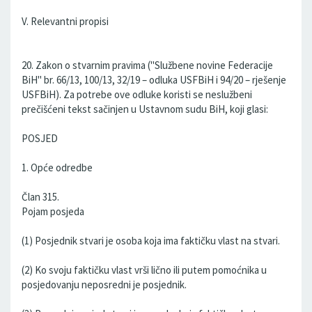
V. Relevantni propisi
20. Zakon o stvarnim pravima ("Službene novine Federacije
BiH" br. 66/13, 100/13, 32/19 – odluka USFBiH i 94/20 – rješenje
USFBiH). Za potrebe ove odluke koristi se neslužbeni
prečišćeni tekst sačinjen u Ustavnom sudu BiH, koji glasi:
POSJED
1. Opće odredbe
Član 315.
Pojam posjeda
(1) Posjednik stvari je osoba koja ima faktičku vlast na stvari.
(2) Ko svoju faktičku vlast vrši lično ili putem pomoćnika u
posjedovanju neposredni je posjednik.