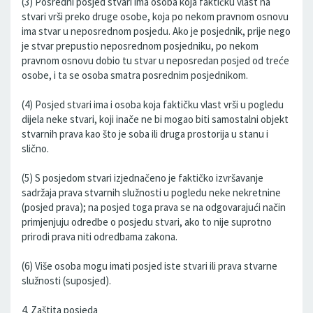
(3) Posredni posjed stvari ima osoba koja faktičku vlast na
stvari vrši preko druge osobe, koja po nekom pravnom osnovu
ima stvar u neposrednom posjedu. Ako je posjednik, prije nego
je stvar prepustio neposrednom posjedniku, po nekom
pravnom osnovu dobio tu stvar u neposredan posjed od treće
osobe, i ta se osoba smatra posrednim posjednikom.
(4) Posjed stvari ima i osoba koja faktičku vlast vrši u pogledu
dijela neke stvari, koji inače ne bi mogao biti samostalni objekt
stvarnih prava kao što je soba ili druga prostorija u stanu i
slično.
(5) S posjedom stvari izjednačeno je faktičko izvršavanje
sadržaja prava stvarnih služnosti u pogledu neke nekretnine
(posjed prava); na posjed toga prava se na odgovarajući način
primjenjuju odredbe o posjedu stvari, ako to nije suprotno
prirodi prava niti odredbama zakona.
(6) Više osoba mogu imati posjed iste stvari ili prava stvarne
služnosti (suposjed).
4. Zaštita posjeda