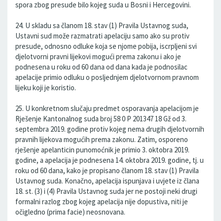
spora zbog presude bilo kojeg suda u Bosni i Hercegovini.
24. U skladu sa članom 18. stav (1) Pravila Ustavnog suda,
Ustavni sud može razmatrati apelaciju samo ako su protiv
presude, odnosno odluke koja se njome pobija, iscrpljeni svi
djelotvorni pravni lijekovi mogući prema zakonu i ako je
podnesena u roku od 60 dana od dana kada je podnosilac
apelacije primio odluku o posljednjem djelotvornom pravnom
lijeku koji je koristio.
25. U konkretnom slučaju predmet osporavanja apelacijom je
Rješenje Kantonalnog suda broj 58 0 P 201347 18 Gž od 3.
septembra 2019. godine protiv kojeg nema drugih djelotvornih
pravnih lijekova mogućih prema zakonu. Zatim, osporeno
rješenje apelanticin punomoćnik je primio 3. oktobra 2019.
godine, a apelacija je podnesena 14. oktobra 2019. godine, tj. u
roku od 60 dana, kako je propisano članom 18. stav (1) Pravila
Ustavnog suda. Konačno, apelacija ispunjava i uvjete iz člana
18. st. (3) i (4) Pravila Ustavnog suda jer ne postoji neki drugi
formalni razlog zbog kojeg apelacija nije dopustiva, niti je
očigledno (prima facie) neosnovana.