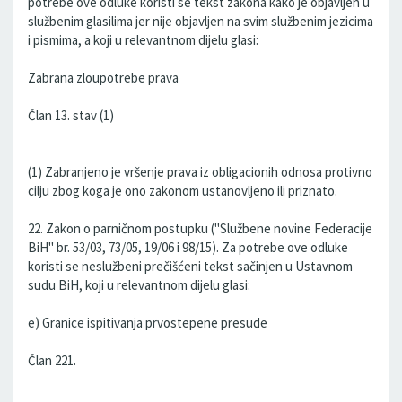
potrebe ove odluke koristi se tekst zakona kako je objavljen u
službenim glasilima jer nije objavljen na svim službenim jezicima
i pismima, a koji u relevantnom dijelu glasi:
Zabrana zloupotrebe prava
Član 13. stav (1)
(1) Zabranjeno je vršenje prava iz obligacionih odnosa protivno
cilju zbog koga je ono zakonom ustanovljeno ili priznato.
22. Zakon o parničnom postupku ("Službene novine Federacije
BiH" br. 53/03, 73/05, 19/06 i 98/15). Za potrebe ove odluke
koristi se neslužbeni prečišćeni tekst sačinjen u Ustavnom
sudu BiH, koji u relevantnom dijelu glasi:
e) Granice ispitivanja prvostepene presude
Član 221.