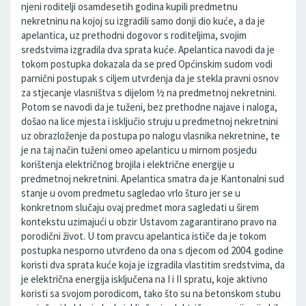
njeni roditelji osamdesetih godina kupili predmetnu
nekretninu na kojoj su izgradili samo donji dio kuće, a da je
apelantica, uz prethodni dogovor s roditeljima, svojim
sredstvima izgradila dva sprata kuće. Apelantica navodi da je
tokom postupka dokazala da se pred Općinskim sudom vodi
parnični postupak s ciljem utvrđenja da je stekla pravni osnov
za stjecanje vlasništva s dijelom ½ na predmetnoj nekretnini.
Potom se navodi da je tuženi, bez prethodne najave i naloga,
došao na lice mjesta i isključio struju u predmetnoj nekretnini
uz obrazloženje da postupa po nalogu vlasnika nekretnine, te
je na taj način tuženi omeo apelanticu u mirnom posjedu
korištenja električnog brojila i električne energije u
predmetnoj nekretnini. Apelantica smatra da je Kantonalni sud
stanje u ovom predmetu sagledao vrlo šturo jer se u
konkretnom slučaju ovaj predmet mora sagledati u širem
kontekstu uzimajući u obzir Ustavom zagarantirano pravo na
porodični život. U tom pravcu apelantica ističe da je tokom
postupka nesporno utvrđeno da ona s djecom od 2004. godine
koristi dva sprata kuće koja je izgradila vlastitim sredstvima, da
je električna energija isključena na I i II spratu, koje aktivno
koristi sa svojom porodicom, tako što su na betonskom stubu