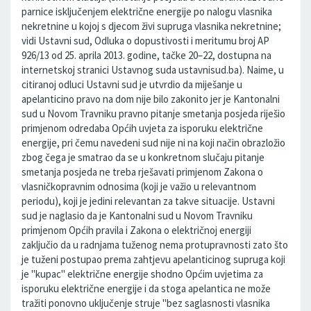
parnice isključenjem električne energije po nalogu vlasnika
nekretnine u kojoj s djecom živi supruga vlasnika nekretnine;
vidi Ustavni sud, Odluka o dopustivosti i meritumu broj AP
926/13 od 25. aprila 2013. godine, tačke 20–22, dostupna na
internetskoj stranici Ustavnog suda ustavnisud.ba). Naime, u
citiranoj odluci Ustavni sud je utvrdio da miješanje u
apelanticino pravo na dom nije bilo zakonito jer je Kantonalni
sud u Novom Travniku pravno pitanje smetanja posjeda riješio
primjenom odredaba Općih uvjeta za isporuku električne
energije, pri čemu navedeni sud nije ni na koji način obrazložio
zbog čega je smatrao da se u konkretnom slučaju pitanje
smetanja posjeda ne treba rješavati primjenom Zakona o
vlasničkopravnim odnosima (koji je važio u relevantnom
periodu), koji je jedini relevantan za takve situacije. Ustavni
sud je naglasio da je Kantonalni sud u Novom Travniku
primjenom Općih pravila i Zakona o električnoj energiji
zaključio da u radnjama tuženog nema protupravnosti zato što
je tuženi postupao prema zahtjevu apelanticinog supruga koji
je "kupac" električne energije shodno Općim uvjetima za
isporuku električne energije i da stoga apelantica ne može
tražiti ponovno uključenje struje "bez saglasnosti vlasnika