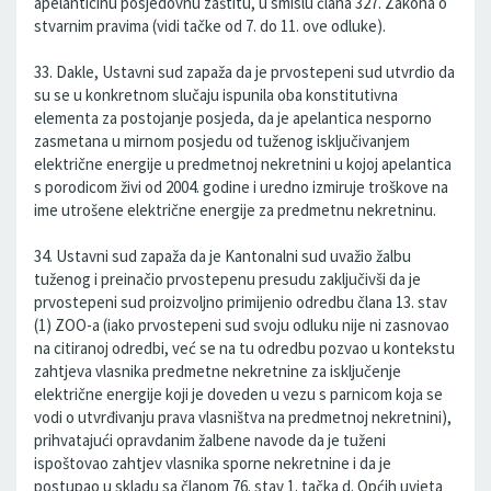
apelanticinu posjedovnu zaštitu, u smislu člana 327. Zakona o
stvarnim pravima (vidi tačke od 7. do 11. ove odluke).
33. Dakle, Ustavni sud zapaža da je prvostepeni sud utvrdio da
su se u konkretnom slučaju ispunila oba konstitutivna
elementa za postojanje posjeda, da je apelantica nesporno
zasmetana u mirnom posjedu od tuženog isključivanjem
električne energije u predmetnoj nekretnini u kojoj apelantica
s porodicom živi od 2004. godine i uredno izmiruje troškove na
ime utrošene električne energije za predmetnu nekretninu.
34. Ustavni sud zapaža da je Kantonalni sud uvažio žalbu
tuženog i preinačio prvostepenu presudu zaključivši da je
prvostepeni sud proizvoljno primijenio odredbu člana 13. stav
(1) ZOO-a (iako prvostepeni sud svoju odluku nije ni zasnovao
na citiranoj odredbi, već se na tu odredbu pozvao u kontekstu
zahtjeva vlasnika predmetne nekretnine za isključenje
električne energije koji je doveden u vezu s parnicom koja se
vodi o utvrđivanju prava vlasništva na predmetnoj nekretnini),
prihvatajući opravdanim žalbene navode da je tuženi
ispoštovao zahtjev vlasnika sporne nekretnine i da je
postupao u skladu sa članom 76. stav 1. tačka d. Općih uvjeta