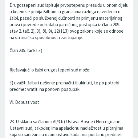
Drugostepeni sud ispituje prvostepenu presudu u onom dijelu
u kojem se pobija žalbom, u granicama razloga navedenih u
žalbi, pazeći po službenoj dužnosti na primjenu materijalnog
prava i povrede odredaba parničnog postupka iz člana 209.
stav 2. tač. 2), 3), 8), 9), 12) i 13) ovog zakona koje se odnose
na stranačku sposobnost i zastupanje.
Član 235. tačka 3)
Rješavajući o žalbi drugostepeni sud može:
3) uvažiti žalbu i rješenje preinačiti ili ukinuti, te po potrebi
predmet vratiti na ponovni postupak.
VI. Dopustivost
23. U skladu sa članom VI/3.b) Ustava Bosne i Hercegovine,
Ustavni sud, također, ima apelacionu nadležnost u pitanjima
koja su sadržana u ovom ustavu kada ona postanu predmet