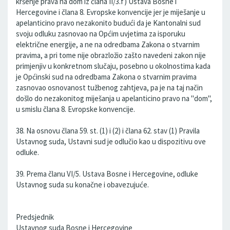
kršenje prava na dom iz člana II/3.f) Ustava Bosne i
Hercegovine i člana 8. Evropske konvencije jer je miješanje u
apelanticino pravo nezakonito budući da je Kantonalni sud
svoju odluku zasnovao na Općim uvjetima za isporuku
električne energije, a ne na odredbama Zakona o stvarnim
pravima, a pri tome nije obrazložio zašto navedeni zakon nije
primjenjiv u konkretnom slučaju, posebno u okolnostima kada
je Općinski sud na odredbama Zakona o stvarnim pravima
zasnovao osnovanost tužbenog zahtjeva, pa je na taj način
došlo do nezakonitog miješanja u apelanticino pravo na "dom",
u smislu člana 8. Evropske konvencije.
38. Na osnovu člana 59. st. (1) i (2) i člana 62. stav (1) Pravila
Ustavnog suda, Ustavni sud je odlučio kao u dispozitivu ove
odluke.
39. Prema članu VI/5. Ustava Bosne i Hercegovine, odluke
Ustavnog suda su konačne i obavezujuće.
Predsjednik
Ustavnog suda Bosne i Hercegovine