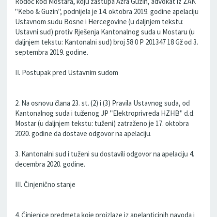
Rodoč kod Mostara, koju zastupa Azra Guzin, advokat iz ZAK
"Kebo & Guzin", podnijela je 14. oktobra 2019. godine apelaciju
Ustavnom sudu Bosne i Hercegovine (u daljnjem tekstu:
Ustavni sud) protiv Rješenja Kantonalnog suda u Mostaru (u
daljnjem tekstu: Kantonalni sud) broj 58 0 P 201347 18 Gž od 3.
septembra 2019. godine.
II. Postupak pred Ustavnim sudom
2. Na osnovu člana 23. st. (2) i (3) Pravila Ustavnog suda, od
Kantonalnog suda i tuženog JP "Elektroprivreda HZHB" d.d.
Mostar (u daljnjem tekstu: tuženi) zatraženo je 17. oktobra
2020. godine da dostave odgovor na apelaciju.
3. Kantonalni sud i tuženi su dostavili odgovor na apelaciju 4.
decembra 2020. godine.
III. Činjenično stanje
4. Činjenice predmeta koje proizlaze iz apelanticinih navoda i