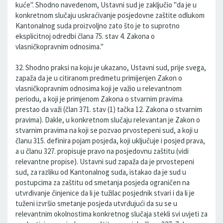
kuće". Shodno navedenom, Ustavni sud je zaključio "da je u
konkretnom slučaju uskraćivanje posjedovne zaštite odlukom
Kantonalnog suda proizvoljno zato što je to suprotno
eksplicitnoj odredbi člana 75. stav 4. Zakona o
vlasničkopravnim odnosima."
32. Shodno praksi na koju je ukazano, Ustavni sud, prije svega,
zapaža da je u citiranom predmetu primijenjen Zakon o
vlasničkopravnim odnosima koji je važio u relevantnom
periodu, a koji je primjenom Zakona o stvarnim pravima
prestao da važi (član 371. stav (1) tačka 12. Zakona o stvarnim
pravima). Dakle, u konkretnom slučaju relevantan je Zakon o
stvarnim pravima na koji se pozvao prvostepeni sud, a koji u
članu 315. definira pojam posjeda, koji uključuje i posjed prava,
a u članu 327. propisuje pravo na posjedovnu zaštitu (vidi
relevantne propise). Ustavni sud zapaža da je prvostepeni
sud, za razliku od Kantonalnog suda, istakao da je sud u
postupcima za zaštitu od smetanja posjeda ograničen na
utvrđivanje činjenice da li je tužilac posjednik stvari i da li je
tuženi izvršio smetanje posjeda utvrđujući da su se u
relevantnim okolnostima konkretnog slučaja stekli svi uvjeti za