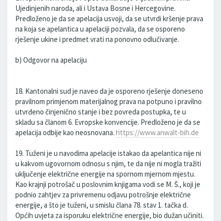
Ujedinjenih naroda, ali i Ustava Bosne i Hercegovine.
Predloženo je da se apelacija usvoji, da se utvrdi kršenje prava
na koja se apelantica u apelaciji pozvala, da se osporeno
rješenje ukine i predmet vrati na ponovno odlučivanje.
b) Odgovor na apelaciju
18. Kantonalni sud je naveo da je osporeno rješenje doneseno
pravilnom primjenom materijalnog prava na potpuno i pravilno
utvrđeno činjenično stanje i bez povreda postupka, te u
skladu sa članom 6. Evropske konvencije. Predloženo je da se
apelacija odbije kao neosnovana.
https://www.anwalt-bih.de
19. Tuženi je u navodima apelacije istakao da apelantica nije ni
u kakvom ugovornom odnosu s njim, te da nije ni mogla tražiti
uključenje električne energije na spornom mjernom mjestu.
Kao krajnji potrošač u poslovnim knjigama vodi se M. Š., koji je
podnio zahtjev za privremenu odjavu potrošnje električne
energije, a što je tuženi, u smislu člana 78. stav 1. tačka d.
Općih uvjeta za isporuku električne energije, bio dužan učiniti.