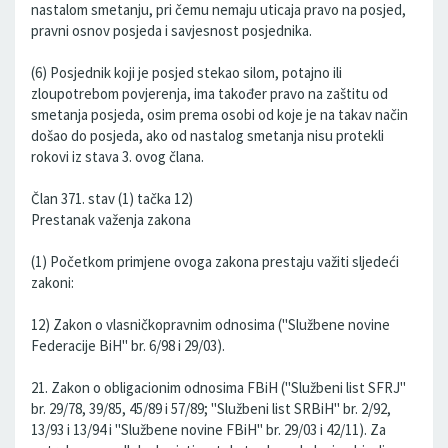
nastalom smetanju, pri čemu nemaju uticaja pravo na posjed,
pravni osnov posjeda i savjesnost posjednika.
(6) Posjednik koji je posjed stekao silom, potajno ili
zloupotrebom povjerenja, ima također pravo na zaštitu od
smetanja posjeda, osim prema osobi od koje je na takav način
došao do posjeda, ako od nastalog smetanja nisu protekli
rokovi iz stava 3. ovog člana.
Član 371. stav (1) tačka 12)
Prestanak važenja zakona
(1) Početkom primjene ovoga zakona prestaju važiti sljedeći
zakoni:
12) Zakon o vlasničkopravnim odnosima ("Službene novine
Federacije BiH" br. 6/98 i 29/03).
21. Zakon o obligacionim odnosima FBiH ("Službeni list SFRJ"
br. 29/78, 39/85, 45/89 i 57/89; "Službeni list SRBiH" br. 2/92,
13/93 i 13/94 i "Službene novine FBiH" br. 29/03 i 42/11). Za