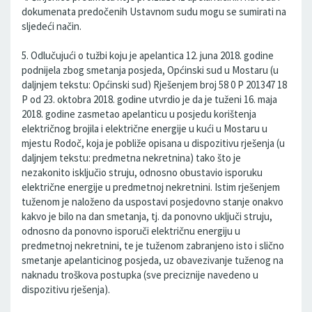
dokumenata predočenih Ustavnom sudu mogu se sumirati na
sljedeći način.
5. Odlučujući o tužbi koju je apelantica 12. juna 2018. godine
podnijela zbog smetanja posjeda, Općinski sud u Mostaru (u
daljnjem tekstu: Općinski sud) Rješenjem broj 58 0 P 201347 18
P od 23. oktobra 2018. godine utvrdio je da je tuženi 16. maja
2018. godine zasmetao apelanticu u posjedu korištenja
električnog brojila i električne energije u kući u Mostaru u
mjestu Rodoč, koja je pobliže opisana u dispozitivu rješenja (u
daljnjem tekstu: predmetna nekretnina) tako što je
nezakonito isključio struju, odnosno obustavio isporuku
električne energije u predmetnoj nekretnini. Istim rješenjem
tuženom je naloženo da uspostavi posjedovno stanje onakvo
kakvo je bilo na dan smetanja, tj. da ponovno uključi struju,
odnosno da ponovno isporuči električnu energiju u
predmetnoj nekretnini, te je tuženom zabranjeno isto i slično
smetanje apelanticinog posjeda, uz obavezivanje tuženog na
naknadu troškova postupka (sve preciznije navedeno u
dispozitivu rješenja).