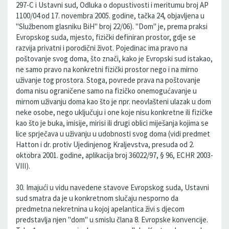
297-C i Ustavni sud, Odluka o dopustivosti i meritumu broj AP
1100/04 od 17. novembra 2005. godine, tačka 24, objavljena u
"Službenom glasniku BiH" broj 22/06). "Dom" je, prema praksi
Evropskog suda, mjesto, fizički definiran prostor, gdje se
razvija privatni i porodični život. Pojedinac ima pravo na
poštovanje svog doma, što znači, kako je Evropski sud istakao,
ne samo pravo na konkretni fizički prostor nego i na mirno
uživanje tog prostora. Stoga, povrede prava na poštovanje
doma nisu ograničene samo na fizičko onemogućavanje u
mirnom uživanju doma kao što je npr. neovlašteni ulazak u dom
neke osobe, nego uključuju i one koje nisu konkretne ili fizičke
kao što je buka, imisije, mirisi ili drugi oblici miješanja kojima se
lice sprječava u uživanju u udobnosti svog doma (vidi predmet
Hatton i dr. protiv Ujedinjenog Kraljevstva, presuda od 2.
oktobra 2001. godine, aplikacija broj 36022/97, § 96, ECHR 2003-
VIII).
30. Imajući u vidu navedene stavove Evropskog suda, Ustavni
sud smatra da je u konkretnom slučaju nesporno da
predmetna nekretnina u kojoj apelantica živi s djecom
predstavlja njen "dom" u smislu člana 8. Evropske konvencije.