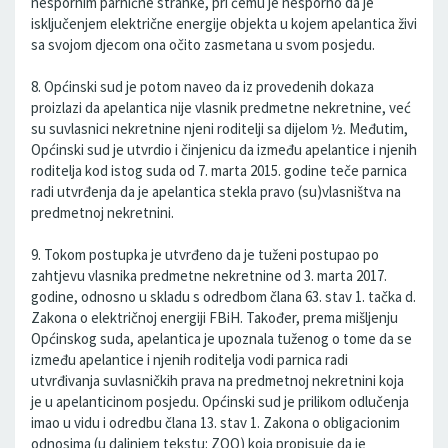
nespornim parnične stranke, pri čemu je nesporno da je
isključenjem električne energije objekta u kojem apelantica živi
sa svojom djecom ona očito zasmetana u svom posjedu.
8. Općinski sud je potom naveo da iz provedenih dokaza
proizlazi da apelantica nije vlasnik predmetne nekretnine, već
su suvlasnici nekretnine njeni roditelji sa dijelom ½. Međutim,
Općinski sud je utvrdio i činjenicu da između apelantice i njenih
roditelja kod istog suda od 7. marta 2015. godine teče parnica
radi utvrđenja da je apelantica stekla pravo (su)vlasništva na
predmetnoj nekretnini.
9. Tokom postupka je utvrđeno da je tuženi postupao po
zahtjevu vlasnika predmetne nekretnine od 3. marta 2017.
godine, odnosno u skladu s odredbom člana 63. stav 1. tačka d.
Zakona o električnoj energiji FBiH. Također, prema mišljenju
Općinskog suda, apelantica je upoznala tuženog o tome da se
između apelantice i njenih roditelja vodi parnica radi
utvrđivanja suvlasničkih prava na predmetnoj nekretnini koja
je u apelanticinom posjedu. Općinski sud je prilikom odlučenja
imao u vidu i odredbu člana 13. stav 1. Zakona o obligacionim
odnosima (u daljnjem tekstu: ZOO) koja propisuje da je