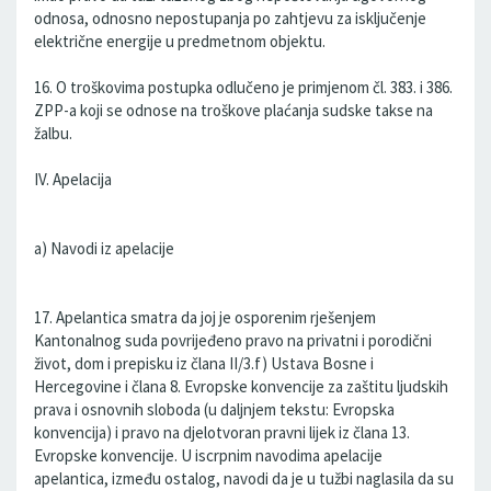
odnosa, odnosno nepostupanja po zahtjevu za isključenje
električne energije u predmetnom objektu.
16. O troškovima postupka odlučeno je primjenom čl. 383. i 386.
ZPP-a koji se odnose na troškove plaćanja sudske takse na
žalbu.
IV. Apelacija
a) Navodi iz apelacije
17. Apelantica smatra da joj je osporenim rješenjem
Kantonalnog suda povrijeđeno pravo na privatni i porodični
život, dom i prepisku iz člana II/3.f) Ustava Bosne i
Hercegovine i člana 8. Evropske konvencije za zaštitu ljudskih
prava i osnovnih sloboda (u daljnjem tekstu: Evropska
konvencija) i pravo na djelotvoran pravni lijek iz člana 13.
Evropske konvencije. U iscrpnim navodima apelacije
apelantica, između ostalog, navodi da je u tužbi naglasila da su