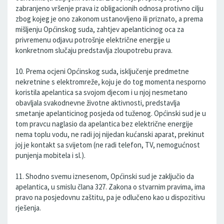
zabranjeno vršenje prava iz obligacionih odnosa protivno cilju
zbog kojeg je ono zakonom ustanovljeno ili priznato, a prema
mišljenju Općinskog suda, zahtjev apelanticinog oca za
privremenu odjavu potrošnje električne energije u
konkretnom slučaju predstavlja zloupotrebu prava.
10. Prema ocjeni Općinskog suda, isključenje predmetne
nekretnine s elektromreže, koju je do tog momenta nesporno
koristila apelantica sa svojom djecom i u njoj nesmetano
obavljala svakodnevne životne aktivnosti, predstavlja
smetanje apelanticinog posjeda od tuženog. Općinski sud je u
tom pravcu naglasio da apelantica bez električne energije
nema toplu vodu, ne radi joj nijedan kućanski aparat, prekinut
joj je kontakt sa svijetom (ne radi telefon, TV, nemogućnost
punjenja mobitela i sl.).
11. Shodno svemu iznesenom, Općinski sud je zaključio da
apelantica, u smislu člana 327. Zakona o stvarnim pravima, ima
pravo na posjedovnu zaštitu, pa je odlučeno kao u dispozitivu
rješenja.