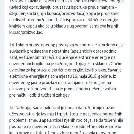
76. stav 1. tačka d. Općih uvjeta za isporuku električne energije
(uvjeti koji opravdavaju obustavu isporuke preuzimanjem –
isključenjem krajnjih kupaca/proizvođača) kojim je propisano
da distributer može obustaviti isporuku električne energije
krajnjem kupcu ako to u skladu s ugovorom zahtijeva krajnji
kupac/proizvođač.
14. Tokom prvostepenog postupka nesporno je utvrđeno da je
suvlasnik predmetne nekretnine (apelanticin otac) podnio
zahtjev tuženom tražeći isključenje električne energije na
navedenom brojilu, pa je tuženi, postupajući u skladu s Općim
uvjetima za isporuku električne energije, izvršio iskopčavanje
električne energije na tom mjestu 16. maja 2018. godine. Iz
navedenog jasno proizlazi da u radnjama tuženog nema
nikakve protupravnosti, pa je prvostepeno rješenje valjalo
preinačiti i odbiti tužbeni zahtjev.
15. Na kraju, Kantonalni sud je dodao da tuženi nije dužan
učestvovati u rješavanju i trpjeti štetne posljedice porodičnih
problema između apelantice i njenih roditelja, te da tuženi nije
postupio na navedeni način vlasnik predmetne nekretnine bi
imao pravo da tuži tuženog zbog nepoštovanja ugovornog