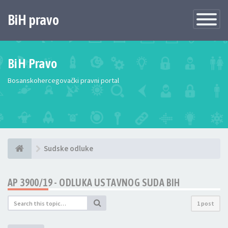
BiH pravo
Toggle
Navigatio
BiH Pravo
Bosanskohercegovački pravni portal
Sudske odluke
AP 3900/19 - ODLUKA USTAVNOG SUDA BIH
1 post