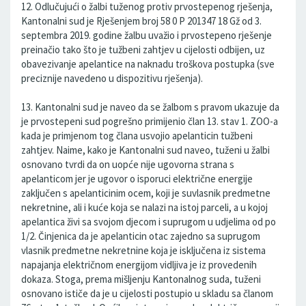
12. Odlučujući o žalbi tuženog protiv prvostepenog rješenja,
Kantonalni sud je Rješenjem broj 58 0 P 201347 18 Gž od 3.
septembra 2019. godine žalbu uvažio i prvostepeno rješenje
preinačio tako što je tužbeni zahtjev u cijelosti odbijen, uz
obavezivanje apelantice na naknadu troškova postupka (sve
preciznije navedeno u dispozitivu rješenja).
13. Kantonalni sud je naveo da se žalbom s pravom ukazuje da
je prvostepeni sud pogrešno primijenio član 13. stav 1. ZOO-a
kada je primjenom tog člana usvojio apelanticin tužbeni
zahtjev. Naime, kako je Kantonalni sud naveo, tuženi u žalbi
osnovano tvrdi da on uopće nije ugovorna strana s
apelanticom jer je ugovor o isporuci električne energije
zaključen s apelanticinim ocem, koji je suvlasnik predmetne
nekretnine, ali i kuće koja se nalazi na istoj parceli, a u kojoj
apelantica živi sa svojom djecom i suprugom u udjelima od po
1/2. Činjenica da je apelanticin otac zajedno sa suprugom
vlasnik predmetne nekretnine koja je isključena iz sistema
napajanja električnom energijom vidljiva je iz provedenih
dokaza. Stoga, prema mišljenju Kantonalnog suda, tuženi
osnovano ističe da je u cijelosti postupio u skladu sa članom