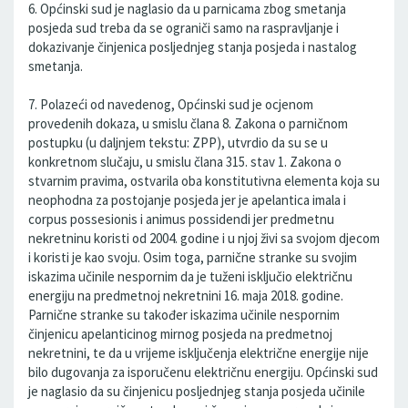
6. Općinski sud je naglasio da u parnicama zbog smetanja
posjeda sud treba da se ograniči samo na raspravljanje i
dokazivanje činjenica posljednjeg stanja posjeda i nastalog
smetanja.
7. Polazeći od navedenog, Općinski sud je ocjenom
provedenih dokaza, u smislu člana 8. Zakona o parničnom
postupku (u daljnjem tekstu: ZPP), utvrdio da su se u
konkretnom slučaju, u smislu člana 315. stav 1. Zakona o
stvarnim pravima, ostvarila oba konstitutivna elementa koja su
neophodna za postojanje posjeda jer je apelantica imala i
corpus possesionis i animus possidendi jer predmetnu
nekretninu koristi od 2004. godine i u njoj živi sa svojom djecom
i koristi je kao svoju. Osim toga, parnične stranke su svojim
iskazima učinile nespornim da je tuženi isključio električnu
energiju na predmetnoj nekretnini 16. maja 2018. godine.
Parnične stranke su također iskazima učinile nespornim
činjenicu apelanticinog mirnog posjeda na predmetnoj
nekretnini, te da u vrijeme isključenja električne energije nije
bilo dugovanja za isporučenu električnu energiju. Općinski sud
je naglasio da su činjenicu posljednjeg stanja posjeda učinile