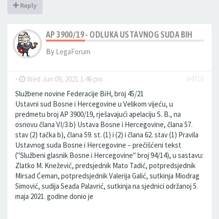
Reply
AP 3900/19 - ODLUKA USTAVNOG SUDA BIH
By
LegaForum
-
Wed Jun 09, 2021 1:46 pm
#4716
Službene novine Federacije BiH, broj 45/21
Ustavni sud Bosne i Hercegovine u Velikom vijeću, u
predmetu broj AP 3900/19, rješavajući apelaciju S. B., na
osnovu člana VI/3.b) Ustava Bosne i Hercegovine, člana 57.
stav (2) tačka b), člana 59. st. (1) i (2) i člana 62. stav (1) Pravila
Ustavnog suda Bosne i Hercegovine – prečišćeni tekst
("Službeni glasnik Bosne i Hercegovine" broj 94/14), u sastavu:
Zlatko M. Knežević, predsjednik Mato Tadić, potpredsjednik
Mirsad Ćeman, potpredsjednik Valerija Galić, sutkinja Miodrag
Simović, sudija Seada Palavrić, sutkinja na sjednici održanoj 5.
maja 2021. godine donio je