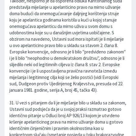
Također, nesporno je da osporena odluka Kantonalnog suda
predstavlja miješanje u apelanticino pravo na mirno uživanje
doma budući da onemogućavanje daljnjeg korištenja struje
koju je apelantica godinama koristila u kući u kojoj stanuje
onemogućava apelanticu da mirno uživa u svom domu s
udobnostima koje su u današnjim uvjetima uobičajene. S
obzirom na navedeno, Ustavni sud mora ispitati je li miješanje
u ovo apelanticino pravo bilo u skladu sa stavom 2. člana 8.
Evropske konvencije, odnosno je li bilo "predviđeno zakonom"
i je li bilo "neophodno u demokratskom društvu", odnosno je li
slijedilo neki od legitimnih ciljeva iz člana 8. stav 2. Evropske
konvencije i je li uspostavljena pravična ravnoteža između
miješanja i legitimnog cilja koji se želio postići (vidi Evropski
sud, Dudgeon protiv Ujedinjenog Kraljevstva, presuda od 22.
januara 1981. godine, serija A, broj 45, tačka 43).
31. U vezi s pitanjem da li je miješanje bilo u skladu sa zakonom,
Ustavni sud podsjeća da je u svojoj praksi razmatrao gotovo
identično pitanje u Odluci broj AP 926/13 kojom je utvrđeno
kršenje apelanticinog prava na mirno uživanje doma u gotovo
identičnim činjeničnim i pravnim okolnostima kao u
konkretnom slučaju (smetanje posjeda u toku brakorazvodne