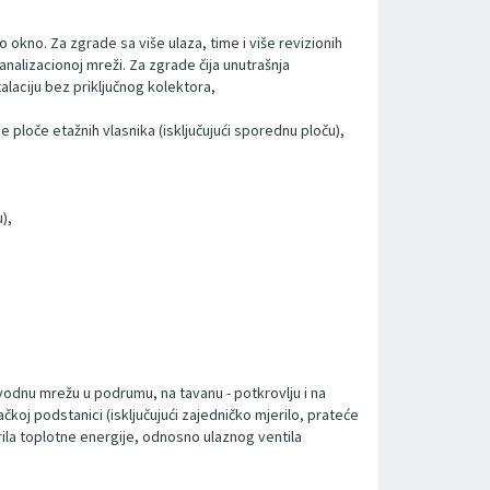
no okno. Za zgrade sa više ulaza, time i više revizionih
nalizacionoj mreži. Za zgrade čija unutrašnja
alaciju bez priključnog kolektora,
ne ploče etažnih vlasnika (isključujući sporednu ploču),
),
azvodnu mrežu u podrumu, na tavanu - potkrovlju i na
čkoj podstanici (isključujući zajedničko mjerilo, prateće
erila toplotne energije, odnosno ulaznog ventila