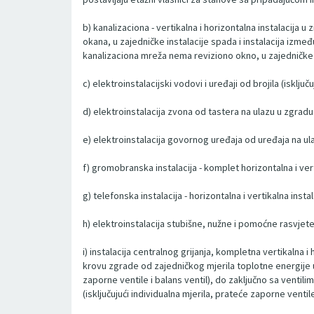
b) kanalizaciona - vertikalna i horizontalna instalacija u
okana, u zajedničke instalacije spada i instalacija izme
kanalizaciona mreža nema reviziono okno, u zajedničke d
c) elektroinstalacijski vodovi i uređaji od brojila (isklj
d) elektroinstalacija zvona od tastera na ulazu u zgradu
e) elektroinstalacija govornog uređaja od uređaja na ula
f) gromobranska instalacija - komplet horizontalna i verti
g) telefonska instalacija - horizontalna i vertikalna inst
h) elektroinstalacija stubišne, nužne i pomoćne rasvjete
i) instalacija centralnog grijanja, kompletna vertikalna 
krovu zgrade od zajedničkog mjerila toplotne energije u 
zaporne ventile i balans ventil), do zaključno sa ventil
(isključujući individualna mjerila, prateće zaporne venti