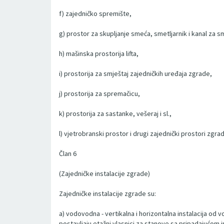
f) zajedničko spremište,
g) prostor za skupljanje smeća, smetljarnik i kanal za 
h) mašinska prostorija lifta,
i) prostorija za smještaj zajedničkih uređaja zgrade,
j) prostorija za spremačicu,
k) prostorija za sastanke, vešeraj i sl.,
l) vjetrobranski prostor i drugi zajednički prostori zgra
Član 6
(Zajedničke instalacije zgrade)
Zajedničke instalacije zgrade su:
a) vodovodna - vertikalna i horizontalna instalacija od v
postavljaju etažni vlasnici za stanove sa pripadajućom i