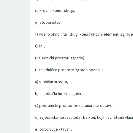
d) krovna konstrukcija,
e) stepenište,
f) vozno okno lifta i drugi konstruktivni elementi zgrade
Član 5
(Zajednički prostori zgrade)
U zajedničke prostore zgrade spadaju:
a) stubišni prostor,
b) zajednički hodnik i galerija,
c) podrumski prostor bez stanarske ostave,
d) zajednička terasa, lođa i balkon, kojim svi etažni vla
e) potkrovlje - tavan,