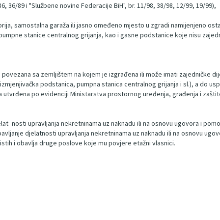
, 36/89 i "Službene novine Federacije BiH", br. 11/98, 38/98, 12/99, 19/99),
ija, samostalna garaža ili jasno omeđeno mjesto u zgradi namijenjeno ostav
pumpne stanice centralnog grijanja, kao i gasne podstanice koje nisu zajedn
povezana sa zemljištem na kojem je izgrađena ili može imati zajedničke dije
 izmjenjivačka podstanica, pumpna stanica centralnog grijanja i sl.), a do us
 utvrđena po evidenciji Ministarstva prostornog uređenja, građenja i zaštit
lat- nosti upravljanja nekretninama uz naknadu ili na osnovu ugovora i pomoćn
vljanje djelatnosti upravljanja nekretninama uz naknadu ili na osnovu ugov
istih i obavlja druge poslove koje mu povjere etažni vlasnici.