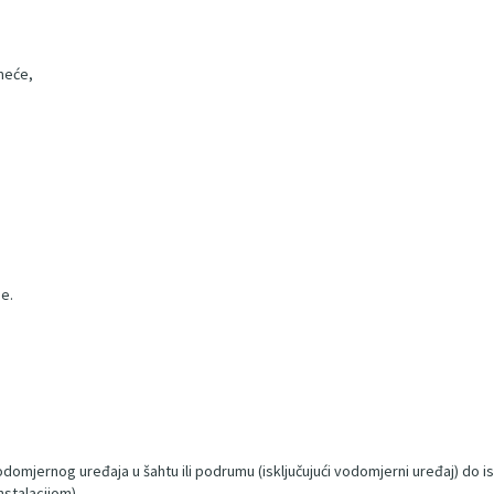
smeće,
de.
odomjernog uređaja u šahtu ili podrumu (isključujući vodomjerni uređaj) do ist
nstalacijom),