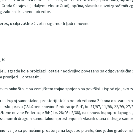
Grada Sarajeva (u daljem tekstu: Grad), općina, vlasnika novoizgrađenih zgrad
og zakona i kaznene odredbe.
es, u cilju zaštite života i sigurnosti ljudi i imovine.
je:
jelu zgrade koje proizilazi i ostaje neodvojivo povezano sa odgovarajućim 
renijeti ili opteretiti,
svim onim što je sa zemljištem trajno spojeno na površini ili ispod nje, ako
tanu ili drugoj samostalnoj prostoriji steklo po odredbama Zakona o stvarnim 
arsko pravo ("Službene novine Federacije BiH", br. 27/97, 11/98, 22/99, 27/99
Službene novine Federacije BiH", br. 28/05 i 2/08), na osnovu kupoprodajnog 
 stanom ili drugom samostalnom prostorijom ili vlasnik stana ili druge samos
no- vanje sa pomoćnim prostorijama koje, po pravilu, čine jednu građevinsku 