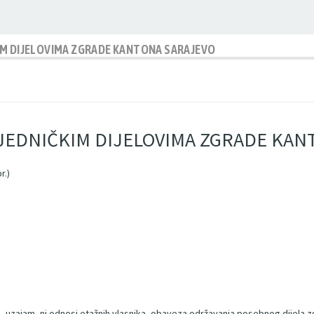
IM DIJELOVIMA ZGRADE KANTONA SARAJEVO
JEDNIČKIM DIJELOVIMA ZGRADE KAN
r.)
e, uzajam- ni odnosi etažnih vlasnika, obaveza održavanja posebnog dijela z