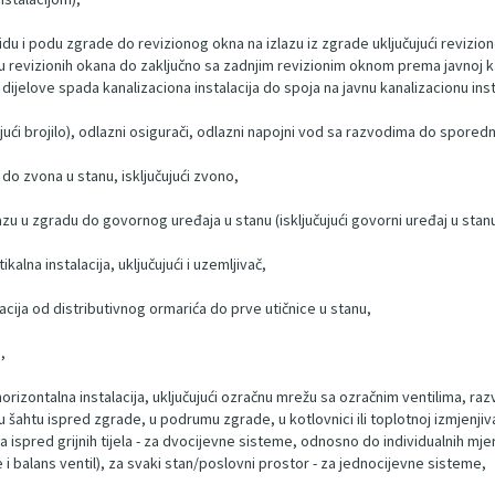
 zidu i podu zgrade do revizionog okna na izlazu iz zgrade uključujući revizio
đu revizionih okana do zaključno sa zadnjim revizionim oknom prema javnoj ka
ijelove spada kanalizaciona instalacija do spoja na javnu kanalizacionu inst
učujući brojilo), odlazni osigurači, odlazni napojni vod sa razvodima do spored
 do zvona u stanu, isključujući zvono,
zu u zgradu do govornog uređaja u stanu (isključujući govorni uređaj u stanu
kalna instalacija, uključujući i uzemljivač,
alacija od distributivnog ormarića do prve utičnice u stanu,
,
i horizontalna instalacija, uključujući ozračnu mrežu sa ozračnim ventilima, r
šahtu ispred zgrade, u podrumu zgrade, u kotlovnici ili toplotnoj izmjenjiva
ima ispred grijnih tijela - za dvocijevne sisteme, odnosno do individualnih mj
le i balans ventil), za svaki stan/poslovni prostor - za jednocijevne sisteme,