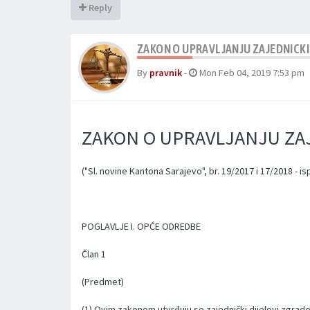
Reply
ZAKON O UPRAVLJANJU ZAJEDNICK
By
pravnik
-
Mon Feb 04, 2019 7:53 pm
ZAKON O UPRAVLJANJU ZA
("Sl. novine Kantona Sarajevo", br. 19/2017 i 17/2018 - isp
POGLAVLJE I. OPĆE ODREDBE
Član 1
(Predmet)
(1) Ovim zakonom utvrđuju se zajednički dijelovi zgrad