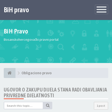
BiH pravo
Toggle
Navigatio
BiH Pravo
Bosanskohercegovački pravni portal
Obligaciono pravo
UGOVOR O ZAKUPU DIJELA STANA RADI OBAVLJANJA
PRIVREDNE DJELATNOSTI
1 post