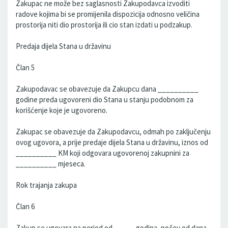
Zakupac ne može bez saglasnosti Zakupodavca izvoditi
radove kojima bi se promijenila dispozicija odnosno veličina
prostorija niti dio prostorija ili cio stan izdati u podzakup.
Predaja dijela Stana u državinu
Član 5
Zakupodavac se obavezuje da Zakupcu dana __________
godine preda ugovoreni dio Stana u stanju podobnom za
korišćenje koje je ugovoreno.
Zakupac se obavezuje da Zakupodavcu, odmah po zaključenju
ovog ugovora, a prije predaje dijela Stana u državinu, iznos od
__________ KM koji odgovara ugovorenoj zakupnini za
__________ mjeseca.
Rok trajanja zakupa
Član 6
Zakup se ugovara na period od _____ godina, počev od dana