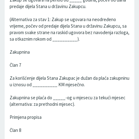
predaje dijela Stana u državinu Zakupcu.
(Alternativa za stav 1: Zakup se ugovara na neodređeno
vrijeme, počev od predaje dijela Stana u državinu Zakupcu, sa
pravom svake strane na raskid ugovora bez navođenja razloga,
sa otkaznim rokom od __________).
Zakupnina
Član 7
Za korišćenje dijela Stana Zakupac je dužan da plaća zakupninu
u iznosu od __________ KM mjesečno.
Zakupnina se plaća do _____-og u mjesecu za tekući mjesec
(alternativa: za prethodni mjesec).
Primjena propisa
Član 8