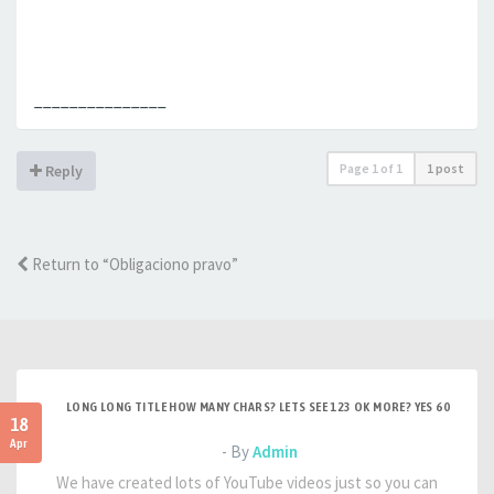
_______________
Page
1
of
1
1 post
Reply
Return to “Obligaciono pravo”
LONG LONG TITLE HOW MANY CHARS? LETS SEE 123 OK MORE? YES 60
18
Apr
- By
Admin
We have created lots of YouTube videos just so you can