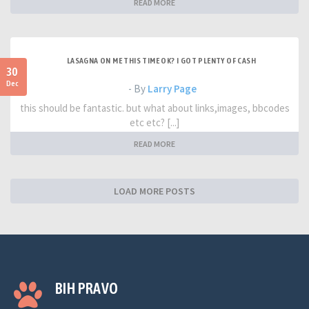
READ MORE
LASAGNA ON ME THIS TIME OK? I GOT PLENTY OF CASH
30
Dec
- By
Larry Page
this should be fantastic. but what about links,images, bbcodes
etc etc? [...]
READ MORE
LOAD MORE POSTS
BIH PRAVO